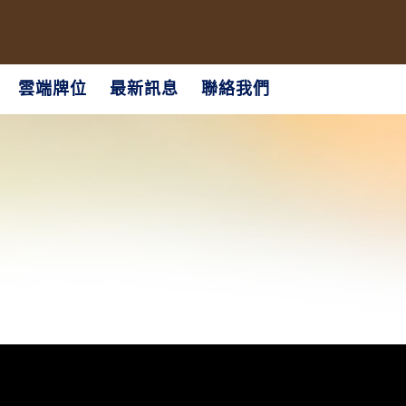
雲端牌位
最新訊息
聯絡我們