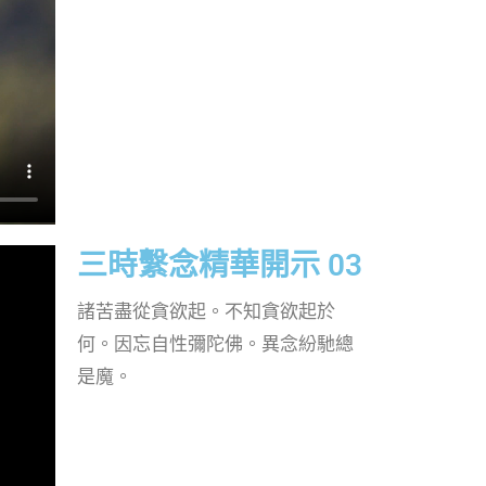
三時繫念精華開示 03
諸苦盡從貪欲起。不知貪欲起於
何。因忘自性彌陀佛。異念紛馳總
是魔。