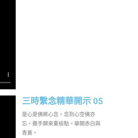
三時繫念精華開示 05
是心是佛將心念。念到心空佛亦
忘。撒手歸來重檢點。華開赤白與
青黃。