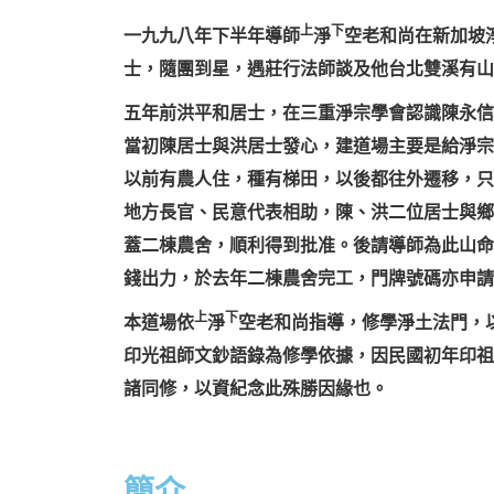
上
下
一九九八年下半年導師
淨
空老和尚在新加坡
士，隨團到星，遇莊行法師談及他台北雙溪有山
五年前洪平和居士，在三重淨宗學會認識陳永信
當初陳居士與洪居士發心，建道場主要是給淨宗
以前有農人住，種有梯田，以後都往外遷移，只
地方長官、民意代表相助，陳、洪二位居士與鄉
蓋二棟農舍，順利得到批准。後請導師為此山命
錢出力，於去年二棟農舍完工，門牌號碼亦申請
上
下
本道場依
淨
空老和尚指導，修學淨土法門，
印光祖師文鈔語錄為修學依據，因民國初年印祖
諸同修，以資紀念此殊勝因緣也。
簡介