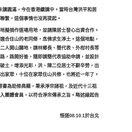
未講圓滿，今在香港續講中。當時台灣洪平和居
聯繫，這個事情也沒再提起。
地擬捐作道場用地，並請陳居士發心出資合作。
適合住山的老同修，念佛求生淨土。這個地點，
二人開山闢地，請林鄉長、簡代表、外柑村長等
路，路開好後，隨即請簡代表協助申請，並設計
破土，增添光彩，洪、陳二位居士不辭辛勞，出
出家眾，十位在家眾住山共修，也將近一年了。
經書為助修典籍，秉承淨宗諸祖，及近代十三祖
入團體會員，以符合淨宗傳承之旨。略述緣起告
悟道08.10.1於台北