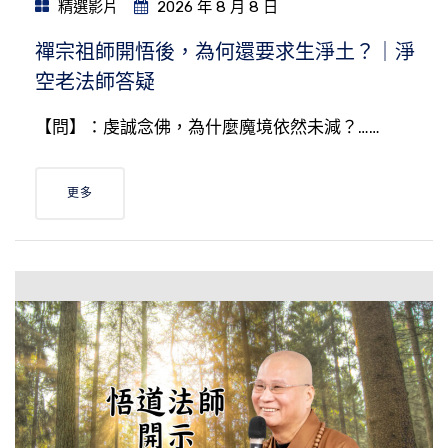
精選影片
2026 年 8 月 8 日
禪宗祖師開悟後，為何還要求生淨土？｜淨
空老法師答疑
【問】：虔誠念佛，為什麼魔境依然未減？……
更多