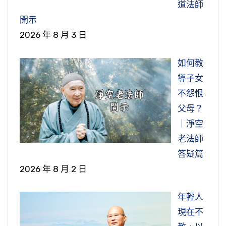
道法師
開示
2026 年 8 月 3 日
如何教
導子女
不怨恨
父母？
｜淨空
老法師
答疑篇
2026 年 8 月 2 日
年輕人
現在不