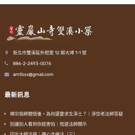
新北市雙溪區外柑里 12 鄰大埤 1-1 號
886-2-2493-0076
amtbsx@gmail.com
最新訊息
禪宗祖師開悟後，為何還要求生淨土？｜淨空老法師答疑
別讓別人看到你就害怕｜悟道法師開示
印光大師法語｜攝心念佛法（三）