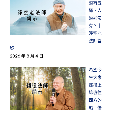
道有五
通，人
道卻沒
有？｜
淨空老
法師答
疑
2026 年 8 月 4 日
希望今
生大家
都搭上
這班往
西方的
船｜悟