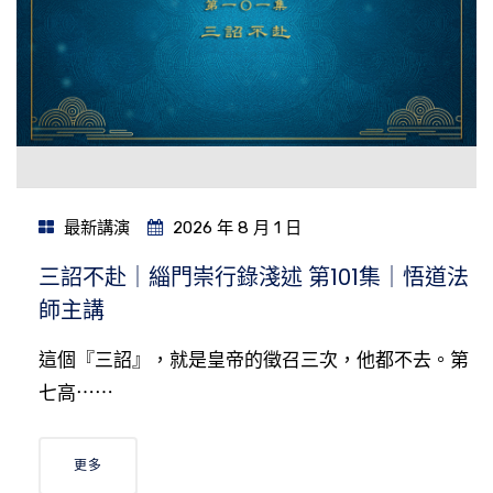
最新講演
2026 年 8 月 1 日
三詔不赴｜緇門崇行錄淺述 第101集｜悟道法
師主講
這個『三詔』，就是皇帝的徵召三次，他都不去。第
七高⋯⋯
更多