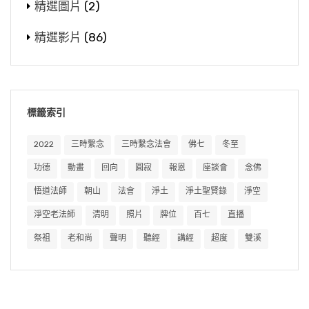
精選圖片
(2)
精選影片
(86)
標籤索引
2022
三時繫念
三時繫念法會
佛七
冬至
功德
動畫
回向
圓寂
報恩
座談會
念佛
悟道法師
朝山
法會
淨土
淨土聖賢錄
淨空
淨空老法師
清明
照片
牌位
百七
直播
祭祖
老和尚
聲明
聽經
講經
超度
雙溪