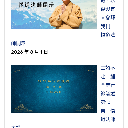
教，以
後沒有
人會拜
我們｜
悟道法
師開示
2026 年 8 月 1 日
三詔不
赴｜緇
門崇行
錄淺述
第101
集｜悟
道法師
主講