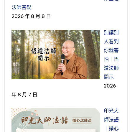
法師答疑
2026 年 8 月 8 日
別讓別
人看到
你就害
怕｜悟
道法師
開示
2026
年 8 月 7 日
印光大
師法語
｜攝心