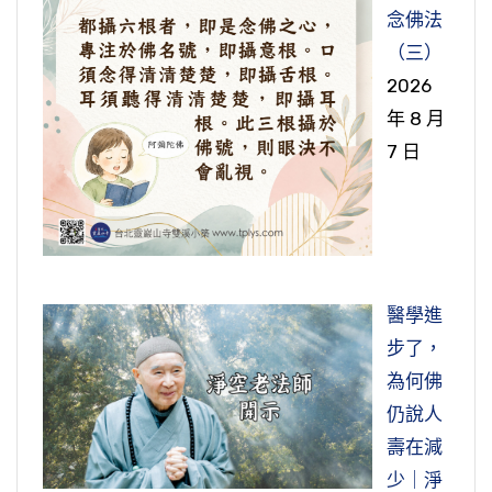
念佛法
（三）
2026
年 8 月
7 日
醫學進
步了，
為何佛
仍說人
壽在減
少｜淨