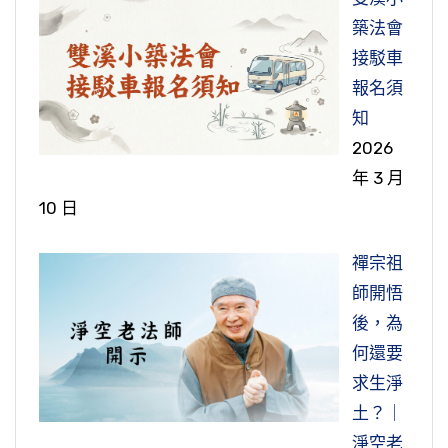
築法會
接駁車
報名須
知
2026
年 3 月
10 日
禪宗祖
師開悟
後，為
何還要
求生淨
土？｜
淨空老