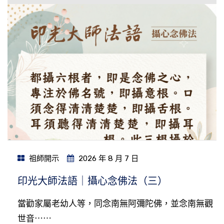
祖師開示
2026 年 8 月 7 日
印光大師法語｜攝心念佛法（三）
當勸家屬老幼人等，同念南無阿彌陀佛，並念南無觀
世音⋯⋯