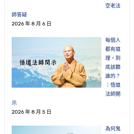
空老法
師答疑
2026 年 8 月 6 日
每個人
都有道
理，到
底該聽
誰的？
｜悟道
法師開
示
2026 年 8 月 5 日
為何鬼