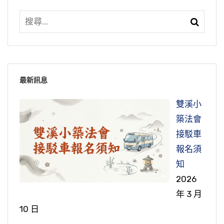
隨順，他有這個因緣先隨順。釋迦牟尼佛，他也
子，孝順的兒子，也思念母親，那就有感應，這
集）
非常高，不是鋼筋水泥的。非常感恩我們地方的
人覺得很奇怪？過去還有人曾經提這個問題去請
（第六十六集）
是先隨順他父親，先結婚，他有個兒子，傳宗接
是憶佛念佛的原理。佛念眾生是念念沒間斷，我
領導發心來復建，鄉親大家共同發心，出錢出
教黃念祖老居士，黃老居士回答他說淨空法師有
代，你才能走。所以這個佛的示現也是告訴我
們眾生念佛常常間斷、常常忘記。忘記了，我們
學習因果教育，不敢作惡，為什麼？因為善有善
力，把這個武聖廟恢復得這麼莊嚴。
特別的用意，他沒有說錯。初學的人這一句佛號
們，五倫，這個在人間也是一個正常的。所以不
跟佛，實在講佛就在我們眼前，咫尺千里，好像
報、惡有惡報。我們人，不管中國人、外國人，
壓不過煩惱，一面念阿彌陀佛、阿彌陀佛，一面
結婚，看什麼情況，如果有這個因緣，當然父母
距離很遙遠。如果我們在念佛，那就相應了，佛
總是希望我們這一生能夠過得平安吉祥，避免凶
恢復之後，最重要還是要發揚我們優良的傳統文
還是打妄想，這沒有法子，妄念降伏不住，家師
這個命就不能違背；如果沒有那個因緣，當然也
就在我們心裡。「我心即是阿彌陀佛，阿彌陀佛
災、遇災殃。所謂「趨吉避凶」，在《易經》講
最新訊息
化，學習倫理的教育、道德的教育、因果的教
就勸你讀經。讀經，你如果一打妄想，經就念錯
我把我自己的經驗跟大家分享，我剛出家的時
不能勉強。
即是我心」，這是中峰國師在繫念法本裡面的開
的，「易為君子謀，趨吉避凶」，趨向吉祥，避
育。所以我們中國寺廟，它不是一般人想的宗
了，或者看錯行，或者念漏掉了，你為了要念得
候，真的業障現前，業障深重。冤親債主大概看
雙溪小
示，這句話非常重要。我們要做佛，跟阿彌陀佛
開凶災。這個也是人之常情，不管中國人、外國
教，它是擔任社會教育的一個場所，我們一般講
正確、念得完整，你這個時候心要很專注，妄念
到我要出家，你要走了沒那麼容易，我出家前三
節錄自：WD21-111-0002 佛學問答（第二集）
築法會
一樣，就要念佛。我的心就是阿彌陀佛，阿彌陀
人，總是希望我們能夠趨吉避凶，消災免難，這
叫社教，社會教育。教什麼？教人認識什麼是
必定就比較少。念一句阿彌陀佛很簡單，阿彌陀
個月，真的我行住坐臥不得安寧。這個講了，大
接駁車
佛就是我的心，我的心念阿彌陀佛，我現在就是
是人之所求，希望得福報，避免災禍。如何能夠
忍，一般我們的概念都是逆境，就是不順心的事
善、什麼是惡；認識之後，要去斷惡修善。大家
佛不會念錯，不會忘記，一面打妄想一面念佛也
家體會不到，因為如果你沒有那個經驗，「如人
報名須
在做阿彌陀佛。
趨吉避凶？必定要明瞭因果，我們造了善因，得
情，不順我們的心，或者人家來侮辱我們，找我
如果能夠發揚倫理道德、因果教育，實在講真的
不會念錯，可是讀經一打妄想一定會念錯，所以
飲水，冷暖自知」，你有經歷過的人才會體會
知
到的果報就是吉祥；造了惡因，得到的果報就是
們麻煩、欺負我們，蠻橫無理的欺壓我們，種種
會達到風調雨順、國泰民安，這個就可以落實
在初學來講，念經比較容易攝心，就是最初初學
到。沒有經歷過，他感受不到，怎麼可能這樣？
節錄自：WD20-024-0001 三時繫念的意義（共
2026
凶災。造善造惡是修因，我們要得到什麼果報就
逆境，逆來順受。忍，其實順境也要忍，不但逆
了；如果不懂這些道理，還是造惡業，那就風不
用讀經的方法比念佛號得的受用、效果更好，所
會嗎？很多懷疑。實際上我個人這個經驗，就是
一集）
年 3 月
要修什麼因。我們要得到吉祥、福報，必須要修
境要忍，順境也要忍。逆境我們不能忍，那肯定
調雨不順、國不泰民不安了。所以這個也是我們
以用讀經的方法來入門。
業障深重。其他業障不要講，光是殺生吃肉，我
10 日
善因，果報得到就是吉祥；如果造惡因，得到的
要生瞋恨心，就跟人起衝突，所以逆境不能忍，
一定要了解的。
看這一條就夠下地獄。所以我也常常跟同修講，