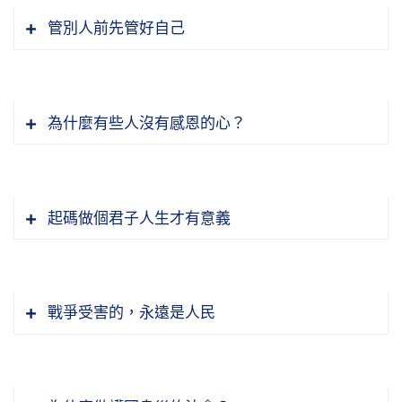
的，都是自私自利，兄弟爭財產，反目成仇，還
管別人前先管好自己
管你什麼，何況其他的人！所以過去有人問一個
問題，請問我們淨老和尚，他說他們都專門去做
我們看各行各業，比如說醫療方面，醫院方面，
慈善救濟的，他們說那些被救濟的人都沒有感恩
現在有一些醫院，中醫也好、西醫也好，沒有醫
的心，不知道要感恩，沒有感恩的心。我們老和
為什麼有些人沒有感恩的心？
德，醫生他也是以賺錢為主。比如說他進口一部
尚回答，他說他對他父母都不感恩，他還會感恩
洗腎的機器，好幾百萬，他投資下去。投資下
你嗎？這個就把根源就給我們說出來了，對我們
我們明瞭這些原理，我們知道，修行就沒有修別
去，他是不是發心的？不是，他要回收，而且還
恩德最大的是父母，生我們這個身體，我們才有
的，修一個心。我們從斷惡修善開始往上提升，
要賺。因此有一些還沒有到要洗腎的病人，有一
起碼做個君子人生才有意義
一切的受用。你對父母都不會去感恩，還會去感
到最後超越善惡，就超越六道；再不起心動念，
些比較沒有良心的醫院，他也鼓勵他洗腎，因為
恩其他的人嗎？他還覺得說「你來幫助我是應該
超越十法界了。所以《感應篇》關鍵開頭就是
不斷洗腎，他才有錢賺。這個也很多。那各方面
我跟他講，我們陽間法律人定的，法律也有惡
的」。所以以前九二一大地震，我聽說慈濟送了
「禍福無門」，這個禍福的關鍵都是從一個念頭
的醫療也是這樣的，有一些方面，現在就是賺
法，也有善法。法律人定的不一定是善法，有的
很多吃的，當然慈濟是佛教，送的都是素食，災
起來的。所以後面跟前面對照，「夫心起於善，
戰爭受害的，永遠是人民
錢。所以過去我們淨老和尚也常講，以前說有士
定的是惡法，比如說定墮胎合法化，那是惡法，
區的人說，我們地震都很可憐，還給我們吃素。
善雖未為，而吉神已隨之；或心起於惡，惡雖未
農工商，現在沒有，士農工沒有，就一個商，士
那合法沒罪，但是因果律有罪。《太上感應篇》
他不但沒有感恩，他還埋怨沒有給他吃肉，你說
為，而凶神已隨之」。所以就是說當我們起心動
我們老祖宗的東西不好嗎？都是封建迷信嗎？都
商、農商、工商，有商商，商人；現在教書，開
講「損子墮胎」，有罪，殺人，殺親生兒女。這
這不是太離譜了嗎？那這個問題，這是老和尚在
念，就已經判定禍福的一個果報了，起一個善
是外國人對嗎？大家承認嗎？我是不承認的，我
學店也是商，商就是利，利擺在前面。孟子講，
個因果律，它是在宇宙間自然的規律，不是誰定