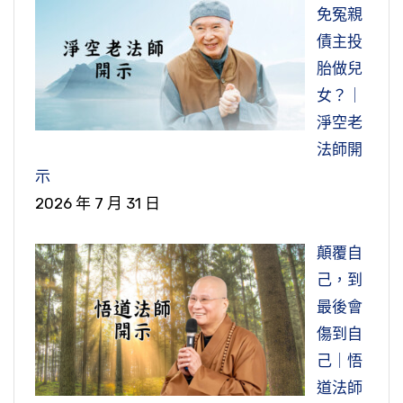
免冤親
會十二樓，地藏菩薩前，她自己敲，誦一部《地
債主投
藏經》。我想現在業障這麼重，我也學她跪著，
胎做兒
沒有人的時候，我就自己跪著讀一部《地藏
女？｜
經》。這樣天天讀一遍，讀了三個月，這個業障
淨空老
才消除，又可以念佛了。這是我個人的經驗。沒
法師開
有像我業障這麼重的，當然就不需要了；如果業
示
障很重的，那就需要。各人業障深重、大小不
2026 年 7 月 31 日
同，這個也是提供給大家一個參考。每一個人都
要修，不斷的改，不斷的提升。
顛覆自
節錄自：WD20-062-0010 淨土集—大乘無量壽
己，到
經菁華（第十集）
最後會
傷到自
己｜悟
道法師