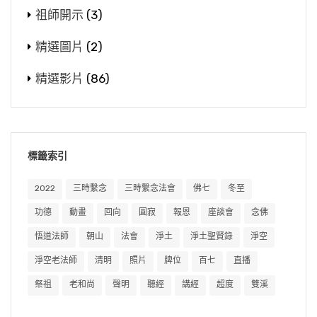
祖師開示
(3)
精選圖片
(2)
精選影片
(86)
標籤索引
2022
三時繫念
三時繫念法會
佛七
冬至
功德
動畫
回向
圓寂
報恩
座談會
念佛
悟道法師
朝山
法會
淨土
淨土聖賢錄
淨空
淨空老法師
清明
照片
牌位
百七
直播
祭祖
老和尚
聲明
聽經
講經
超度
雙溪