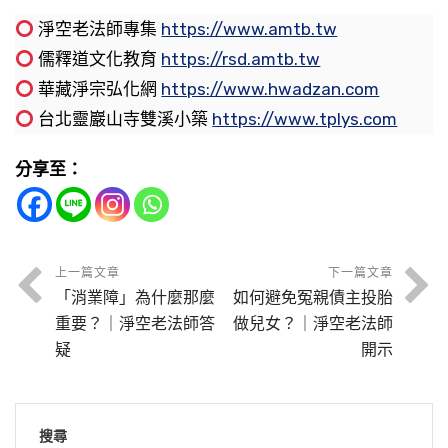
統文化也不是中國人的專利，應該全人類都要學
落，有誰的ＧＤＰ成長？還是墮落？我們從這個
所只有十一個，惡的心所就是煩惱心所，它有二
繼續像過去一樣還是爭來爭去、鬥來鬥去，只是
淨空老法師專集
https://www.amtb.tw
能夠回頭，能夠去改變，那也不是壞事，這個逆
習的，這個不分國家民族地區的。
地方可以很明顯的看出來，現代的人那種意志力
十六個。二十六就一倍多，數量多，而且那個力
向功利這方面一直去發展，後來的災難可能不止
儒釋道文化教育
https://rsd.amtb.tw
境反而是我們一個增上緣。所以我們都要在這個
沒有以前的人那麼高，都是萎靡不振，你說進步
量強；善的心所數量少，力量比較弱。因此，我
這樣，會愈來愈多、愈來愈嚴重。因為人類不斷
華藏淨宗弘化網
https://www.hwadzan.com
地方學習。好像我們生病，種種種種不如意的事
出世間的孝道，一般人他就不容易理解，他也不
節錄自：WD32-007-0155 悟道法師晨間講話
還是退步？科技是進步了，人精神文明是退步
們眾生容易造惡業，我們一般俗話講，學壞很
的製造災難，而且愈製造愈多、愈製造愈嚴重，
台北靈巖山寺雙溪小築
https://www.tplys.com
情，我們能夠這樣學習，那也變成一個增上緣。
懂，不容易理解。從世間法的角度來看，出家人
（第一五五集）
了，這是事實的現象。所以鼓勵大家來工作，你
快，學好就很難，學壞三天就學會了，要學好，
將來的果報就不堪設想。
如果一昧怨天尤人，那只有增加罪業。像俞淨意
是很不孝。曾經有人就跟我講，《孝經》講了，
來就是托缽，像佛一樣，佛都金剛不壞身，他都
學個三年都還學不來。因為基本上就是善心所它
分享至：
公，自己做錯了事情，自己也不知道，以為自己
「身體髮膚受之父母，不敢毀傷」，出家人頭髮
還要走路走那麼遠，這樣來回，我們能那麼安逸
本來就比較少，力量比較弱；惡心所比較多，力
《春秋》這本書是孔老夫子寫的，當時記錄各國
節錄自：WD32-007-0105 悟道法師晨間講話
做了很多好事，得到果報那麼悽慘，他就怨天尤
剃光光，這個就不孝的開始。《孝經》講的是世
嗎？你不是在損福報嗎？《太上感應篇》，「算
量強。如果我們沒有時時刻刻提高警覺，警惕自
一些亂臣賊子，哪些是忠臣，哪些是奸臣，這些
（第一Ｏ五集）
人。而且還每一年都寫疏文上報給上帝，還請灶
間的孝，沒有錯，出家是出世間的孝，出世間的
盡則死」，逸樂過節也是要記過的，所以是損自
己，實在講我們不知不覺起心動念，很自然的惡
春秋之筆論褒貶，現在的話講叫輿論的制裁。所
神幫他送到上帝那邊，我做了這麼多好事，怎麼
孝深；世間孝講一生的，比較淺近。所以兩方面
上一篇文章
下一篇文章
己的福報，這個我們一定要知道。
念就不斷的起來，這必然的，貪瞋痴起來就是造
以《春秋》一作，亂臣賊子就害怕了，怕被孔老
「消業障」為什麼那麼
如何避免冤親債主投胎
給我這麼悽慘的命運！後來他對灶神也是很恭
實際上並沒有衝突，你在世間孝，還是出世間
最好是什麼？我們起淨念。淨念，你心念阿彌陀
惡業了。所以很多人說，我也沒有做壞事，我也
夫子寫上去，歷史上都變成惡人了。所以這個關
重要？｜淨空老法師答
做兒女？｜淨空老法師
敬，所以感應到灶神現身給他指點，他才恍然大
孝，這樣的角度來看，也就沒有衝突了。你看蓮
佛，阿彌陀佛就跟隨我們。實在講，佛都在我們
節錄自：WD32-007-0090 悟道法師晨間講話—
沒有去殺人放火，他都是做好事、好人，不知道
公讀聖賢書，有讀聖賢書的人，他才懂得怎麼盡
疑
開示
悟。不然他是怨天尤人，他怨天尤人那種氣憤，
池大師，他想出家，父母也不同意，後來給他找
左右。《楞嚴經》佛給我們講，如子憶母，如母
佛陀的身教（第九十集）
一直在起貪瞋痴就造惡業了。這個身口沒有造，
忠、怎麼盡孝。所以中華傳統文化就是教這個，
那是不得了的。
個對象，也結婚了；後來父母不在了，他也就出
憶子。佛念眾生就像母親念念不忘她的子女，子
但是你的意在造，這個意業最難控制。 節錄自：
這個都是我們要學習的。所以這個武廟的重建，
我們為什麼要勸導同修好好去讀經？家師先勸人
家去了。因為父母沒學佛，他不了解，所以他先
女遠在天邊，做母親的人日夜思念；如果這個兒
WD32-007-0056 悟道法師晨間講話（第五十六
搜尋
建得非常的莊嚴。聽說這個也都是木製的，成本
讀經，沒有先勸你念佛。先勸你去讀經，有很多
節錄自：WD32-007-0066 悟道法師晨間講話