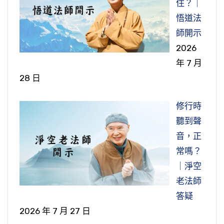
住？｜
悟道法
師開示
2026
年 7 月
28 日
修行時
聽到聲
音，正
常嗎？
｜淨空
老法師
答疑
2026 年 7 月 27 日