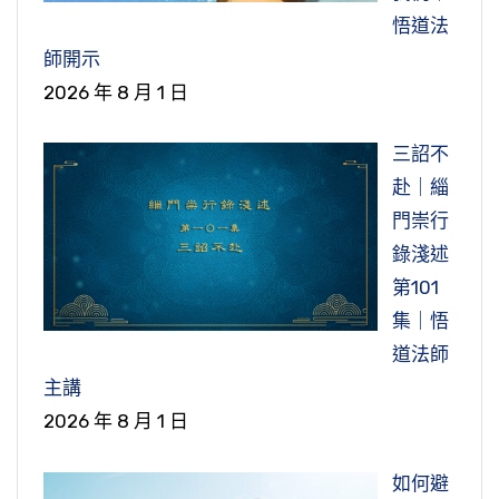
到這個事情，覺得他身體健康也有道理，他今年
晚上聽我們師父講經，我坐在那邊是全身不對
悟道法
九十幾歲還在當首相，就是好吃的他不貪吃，吃
勁，有夠難受的。後來我就請問我們師父，我說
師開示
個幾口他就停。我們是好吃的，吃得明明都飽
師父，我業障現前全身都不對，該怎麼辦？我們
2026 年 8 月 1 日
了，還想繼續吃。這是舉出個例子，其他各方
師父講得很輕鬆，聽錄音帶。聽錄音帶，我都天
面，我們喜歡的、我們喜愛的起貪心，這個也要
天在聽。後來聽錄音帶，光聽錄音帶還不行，要
三詔不
忍，要把它忍下來。所以逆境要忍，順境也是要
加強。那個時候《了凡四訓》錄音帶，就是我一
赴｜緇
忍，這樣才能降伏貪瞋痴。
個字一個字抄的，後來印書，我們師父改成「心
門崇行
想事成」。剛剛抄的時候，稍微緩和一下，抄完
錄淺述
節錄自：WD15-008-0022 金剛經講義節要—佛
又開始了。反正我躺著也不行，走著也不行，站
第101
法最重定、慧 （第二十二集）
著也不行，坐著也不行，真的是走投無路，不曉
集｜悟
得該怎麼辦。想要念阿彌陀佛，念不出來，大家
道法師
相信嗎？大家怎麼可能念不出來？我就是真的念
主講
不出來，念觀音菩薩也念不出來，我真的不曉得
2026 年 8 月 1 日
該怎麼辦？後來看到有一個女眾居士，她一個
如何避
人，她每一天自己拿個小木魚，到佛陀教育基金