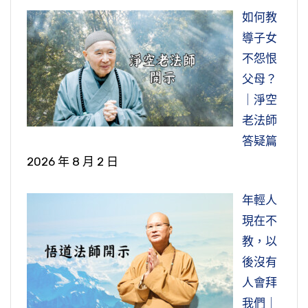
果報就是凶災，就是災難，所謂「善有善報，惡
瞋恨心就起來了。為什麼說順境也要忍？順境就
節錄自：WD03-003-0064 佛說觀無量壽佛經四
我出家前一天晚上還趕快跑去吃肉，真的是這
如何教
有惡報，不是不報，時辰未到」。
是事事都順我們的心，這很好，都如我們的意，
節錄自：WD21-104-0002 福建漳浦關帝廟歲末
帖疏（第六十四集）
樣。我想明天開始，道場沒有煮肉了，最後一餐
導子女
我們喜歡什麼就有什麼，樣樣順我們的心意，那
三時繫念法會開示（第二集）
趕快去吃。你看這個嘴饞，這個是我個人的業
不怨恨
節錄自：WD21-092-0001 對蘇州固鍀電子公司
就起貪心。貪瞋痴的煩惱，時時刻刻在起現行。
障。同樣我們親兄弟，我大哥、我小弟，他們就
父母？
員工開示（共一集）
我們實在講，這些貪瞋痴的煩惱我們壓都壓不
是在家，他們也沒有出家，他們就吃素。那我就
｜淨空
住，順境不忍就起貪心，逆境不忍就起瞋恨心。
跟我父親，從小就喜歡吃肉，業障深重。所以出
老法師
如果我們要降伏貪瞋痴，順境逆境都要忍。
家之後三個月到半年這個當中，每天就像在地獄
答疑篇
一樣，住在寮房，我感覺是在地獄，坐也不行，
2026 年 8 月 2 日
我們舉一個例子，比如說我們喜歡吃的東西，順
站也不行，走著也不行，實在不曉得該怎麼辦？
著我們意思，我們喜歡吃的就多吃、貪吃，貪吃
年輕人
後來請問常師父。我們師父叫我跟他學戒律，請
後面肯定也會造成腸胃的毛病。我聽馬來西亞的
現在不
教常師父，常師父說，拜八十八佛。我們中午休
同修跟我講，首相馬哈迪，他跟我們淨老和尚是
教，以
息到一點半，就要起來拜八十八佛，拜半個小
好朋友，聽說他吃東西吃到好吃的，他就不再繼
後沒有
時，自己個人去拜。拜半個小時是有稍微緩和一
續吃了，吃個一、二口就不再吃了。吃到好吃
人會拜
點，拜完又開始了。
的、喜歡吃的，他就停下來，沒有一直吃。我聽
我們｜