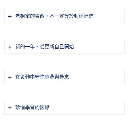
老祖宗的東西，不一定等於封建迷信
新的一年，從更新自己開始
在災難中守住慈悲與善念
珍惜學習的因緣
沒有慎終追遠，民德它就不歸厚，人心都是刻薄