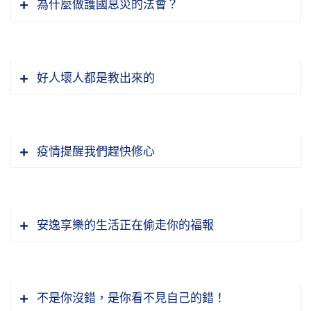
為什麼做護國息災的法會？
以前，早年在東南亞，馬來西亞、新加坡那邊同
念，善還沒有做，已經是吉神相隨了；起一個惡
認為我們老祖宗有很好的東西，是外國人沒有
「上下交征利」，利是大家要去爭的。所以現在
的，不是教條式宗教，誰規定這個，沒有規定這
修問的問題。我們九二一那個大地震，也是同樣
念，惡事還沒有做，已經凶神相隨了，在起心動
的。我們歷史五千年，四大文明古國，現在只有
只有一個商這個字，很多他只要賺錢就好，也不
個就沒罪。有沒有定，你只要犯了那個，就有業
在道家的《太上感應篇》第一句話就講，「禍福
一個問題，他對他的父母都不感恩，都不孝順，
念，它就已經感召禍福了。所以我們修行，沒有
中國保留下來，如果比他們不好能夠留下來嗎？
管人的生命。現在農也是一樣，灑農藥，長得很
報，這個叫因果律。以前有人講「法律之前人人
無門，惟人自召；善惡之報，如影隨形」。災
他還感恩誰？所以你去救濟他，他不但沒有感
別的，修這個心，這個心瞋恨心、發脾氣，我們
能夠傳得下來嗎？我們要很客觀的去看這個事
好人壞人都是教出來的
好看，但是他自己不吃，自己另外種，賣給人的
平等」，實在講不見得平等，法律之前不見得人
禍、福報都沒有門路，唯有人自己招感來，就是
恩，他還覺得做得不夠好，還給我吃素，我們都
這個念頭起來，我們就知道地獄的業因；貪心起
情，不能感情用事，要很理性的。所以國父孫中
都有毒的。
人都平等。但是在因果律之前是人人平等，那是
人製造出來的。人造善業，招感福報；造惡業，
這麼可憐，還給我吃素。所以人變成這樣子。
來，餓鬼道的業因，不管貪什麼；愚痴心，是非
山先生也講過，我們只是在科技方面比西洋人落
所以這次的瘟疫，應該大家要發揮同情心來互相
真的，「因果報應，絲毫不爽」；「善有善報，
招感的就是天災人禍。如果人類不知道反省，不
善惡不明，畜生道的業因。愚痴比貪瞋更可怕，
後一些，其他任何方面，都是西洋人要向我們學
幫助，災難發生要有慈悲心、憐憫心，這樣災難
節錄自：WD32-007-0203 悟道法師晨間講話
惡有惡報，不是不報，時間未到。」時間一到你
知道改過自新。我們過一個年叫新年，這個年要
節錄自：WD32-007-0241 悟道法師晨間講話
疫情提醒我們趕快修心
貪瞋比較容易發現，痴毒不容易發現。痴毒是一
習的。所以我們到海外去，我們都是以教化眾生
很快化解。這次的災難發生，我們看到世界有一
（第二Ｏ三集）
就報，誰都逃不了。所以《地藏菩薩本願經》
怎麼樣才叫新年？不是過了一年就叫新年。這個
（第二四一集）
種業障，業障最麻煩的就是說它就障礙你，你看
這樣的心態，把我們中國傳統文化，大乘佛法介
些地方它發揮了愛心，像日本、韓國、巴基斯
講，無間地獄的罪報，無論你是天上的天王、人
年沒有新跟舊，人有新舊，人要改過自新，那就
大家說很忙不能來上課，我也很忙，我是更有理
好像也看不出來，它在深處。貪瞋比較容易看出
紹給外國人，去教導他們。不曉得大家到外國，
坦，對大陸的援助，它發揮愛心；但是還有一些
間的人，貧富貴賤，你是國王，還是乞丐，你造
是迎接新的一年。新的一年來，就是人要改過自
由講我很忙，我也可以不來。大家想是不是這
來，貪心、發脾氣這個容易發現，大家比較容
你是什麼樣的心態？我跟著我師父是去教化眾生
國家，它不但不幫助，它還在譏笑，像歐洲丹
安逸享樂的生活正在偷走你的福報
了那個業，業報都一樣，不分羌胡夷狄，不分中
新；人如果不改過自新，還是照以前一樣，那就
樣？但是我自己還是要逼自己來聽課。所以也是
易，愚痴不容易發現，不明是非善惡。
的，我們當老師去教他們。你到外國，你是什麼
麥，它還在取笑中國大陸，把五星紅旗五顆星星
國人、外國人都一樣。像《太上感應篇》講，
不叫新年了。所以過新年的意義就是要改過自
勸大家，我們祕書長自己要帶頭，要勸這些同
心態？如果我們對自己老祖宗這點信心都沒有，
畫五個病毒，然後歐美那些人都罵東亞病夫，東
我們學習《群書治要》是講政治，有一些人說我
「凡人有過，大則奪紀，小則奪算」，那個凡是
新。在儒家經典也講，「苟日新，日日新，又日
仁，大家要發心。不然你說忙，哪一個人不忙？
節錄自：WD32-007-0181 悟道法師晨間講話
就很可憐，我們永遠落在人家的後面。所以封建
亞都是生病的。現在看看那果報是不是現前了？
又不是要去當官，需要學習這些政治嗎？這些看
凡事那個凡。凡人它也是兩個解釋，就是凡夫，
新」，不但一年一年要改，一個月一個月要改，
我們總是要忙裡偷閒，來學習這個重要的，學習
（第一八一集）
不是你沒錯，是你看不見自己的錯！
這兩個字，並不是不好，封就是以前那個封地，
現在歐美，加拿大、歐盟都陷入緊急了。那天英
法，主要是不知道「政治」這兩個字它的含意，