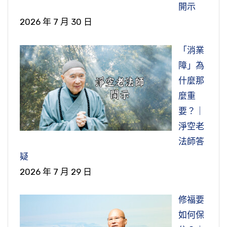
開示
2026 年 7 月 30 日
「消業
障」為
什麼那
麼重
要？｜
淨空老
法師答
疑
2026 年 7 月 29 日
修福要
如何保