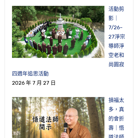
活動剪
影｜
7/26–
27淨宗
導師淨
空老和
尚圓寂
四週年追思活動
2026 年 7 月 27 日
損福太
多，真
的會折
壽｜悟
道法師