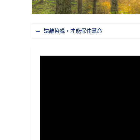
遠離染緣，才能保住慧命