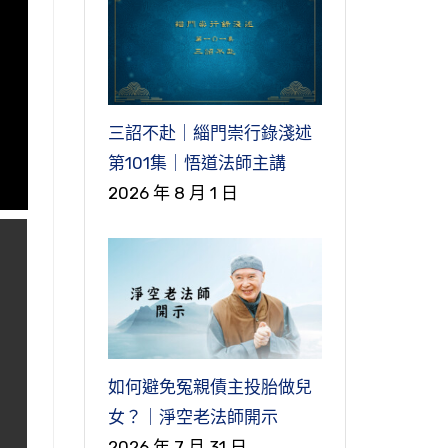
三詔不赴｜緇門崇行錄淺述
第101集｜悟道法師主講
2026 年 8 月 1 日
如何避免冤親債主投胎做兒
女？｜淨空老法師開示
2026 年 7 月 31 日