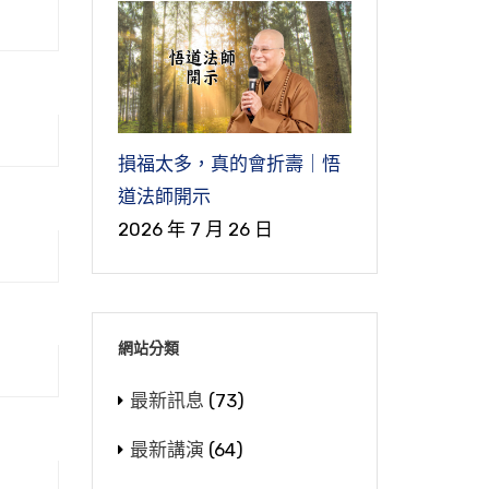
損福太多，真的會折壽｜悟
道法師開示
2026 年 7 月 26 日
惡
網站分類
在
最新訊息
(73)
祖
最新講演
(64)
沒
好