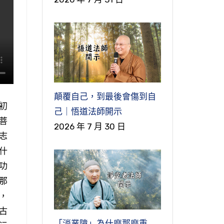
顛覆自己，到最後會傷到自
初
己｜悟道法師開示
菩
2026 年 7 月 30 日
志
什
功
那
，
古
「消業障」為什麼那麼重