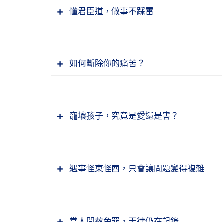
懂君臣道，做事不踩雷
如何斷除你的痛苦？
寵壞孩子，究竟是愛還是害？
教育，我們第一個就是要讀經。為什麼我
的標準，這個經典才是善惡的標準。我們
遇事怪東怪西，只會讓問題變得複雜
世，我們有問題，請問佛，佛為我們解答
世的時候講的經典，做為我們的皈依處，
所以儒家的教學、道家的教學，就是你有
講，「佛者覺也，法者正也，僧者淨也」
長」。傲就是自己很有能力去壓別人，某
了，各說各話了。所以現在人善惡他沒有
當人間赦免罪，天律仍在記錄