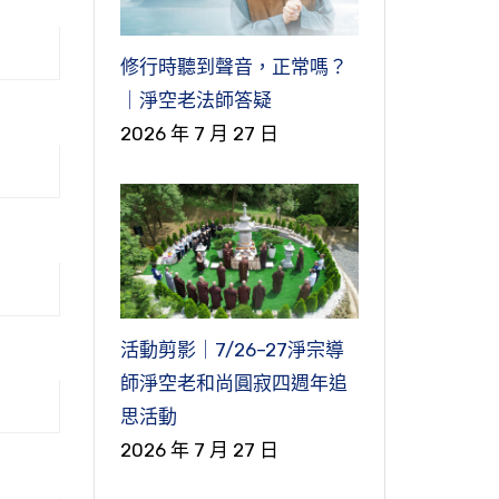
修行時聽到聲音，正常嗎？
｜淨空老法師答疑
2026 年 7 月 27 日
活動剪影｜7/26–27淨宗導
師淨空老和尚圓寂四週年追
思活動
2026 年 7 月 27 日