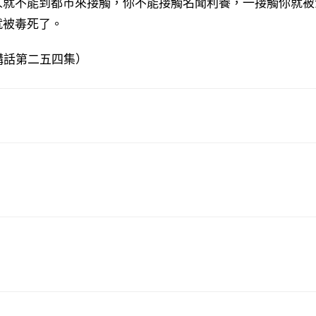
人就不能到都市來接觸，你不能接觸名聞利養，一接觸你就被
就被毒死了。
間講話第二五四集）