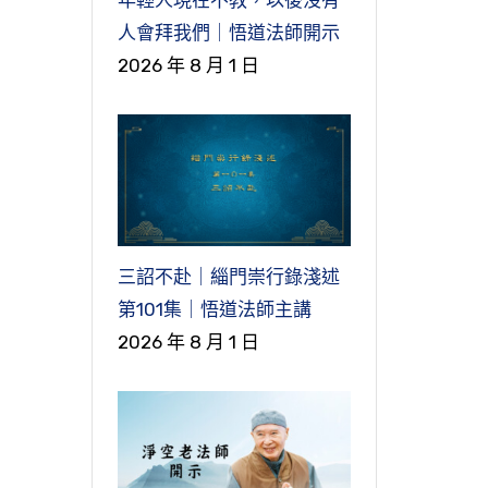
人會拜我們｜悟道法師開示
2026 年 8 月 1 日
三詔不赴｜緇門崇行錄淺述
第101集｜悟道法師主講
2026 年 8 月 1 日