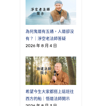
為何鬼道有五通，人道卻沒
有？｜淨空老法師答疑
2026 年 8 月 4 日
希望今生大家都搭上這班往
西方的船｜悟道法師開示
2026 年 8 月 3 日