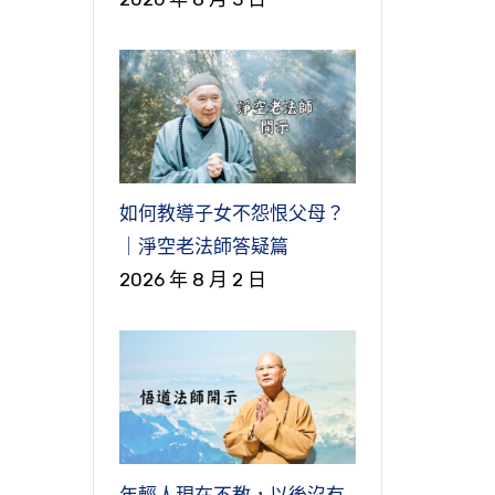
如何教導子女不怨恨父母？
｜淨空老法師答疑篇
2026 年 8 月 2 日
年輕人現在不教，以後沒有