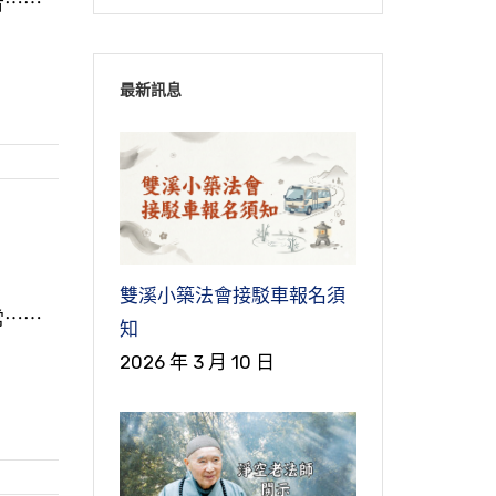
音⋯⋯
最新訊息
雙溪小築法會接駁車報名須
常⋯⋯
知
2026 年 3 月 10 日