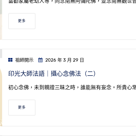
當勸家屬老幼人等，同念南無阿彌陀佛，並念南無觀世
更多
祖師開示
2026 年 3 月 29 日
印光大師法語｜攝心念佛法（二）
初心念佛，未到親證三昧之時，誰能無有妄念。所貴心
更多