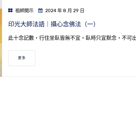
祖師開示
2024 年 8 月 29 日
印光大師法語｜攝心念佛法（一）
此十念記數，行住坐臥皆無不宜。臥時只宜默念，不可
更多