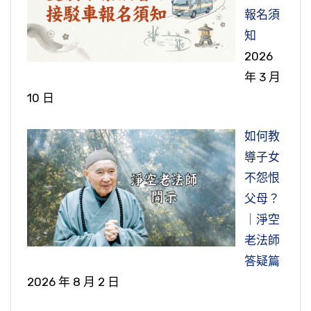
報名須
知
2026
年 3 月
10 日
如何教
導子女
不怨恨
父母？
｜淨空
老法師
答疑篇
2026 年 8 月 2 日