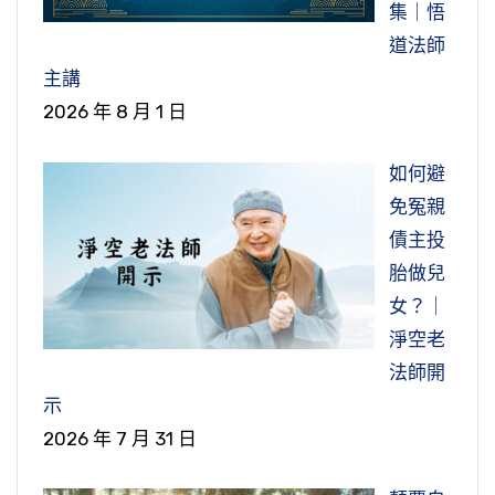
集｜悟
道法師
主講
2026 年 8 月 1 日
如何避
免冤親
債主投
胎做兒
女？｜
淨空老
法師開
示
2026 年 7 月 31 日