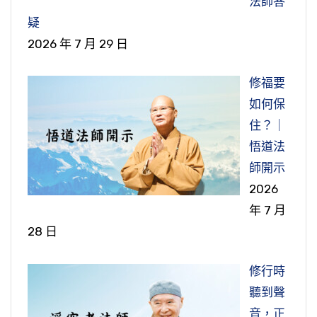
法師答
疑
2026 年 7 月 29 日
修福要
如何保
住？｜
悟道法
師開示
2026
年 7 月
28 日
修行時
聽到聲
音，正