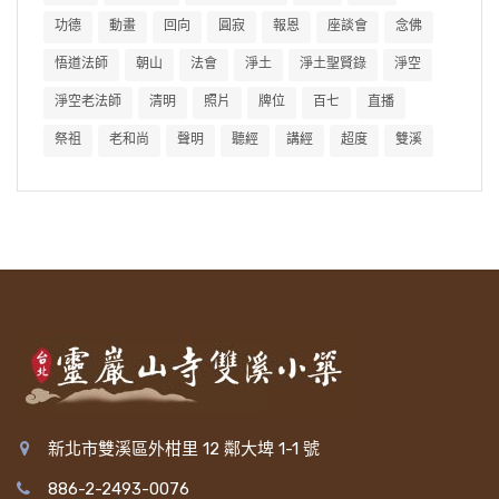
功德
動畫
回向
圓寂
報恩
座談會
念佛
悟道法師
朝山
法會
淨土
淨土聖賢錄
淨空
淨空老法師
清明
照片
牌位
百七
直播
祭祖
老和尚
聲明
聽經
講經
超度
雙溪
新北市雙溪區外柑里 12 鄰大埤 1-1 號
886-2-2493-0076