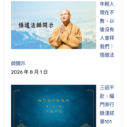
年輕人
現在不
教，以
後沒有
人會拜
我們｜
悟道法
師開示
2026 年 8 月 1 日
三詔不
赴｜緇
門崇行
錄淺述
第101