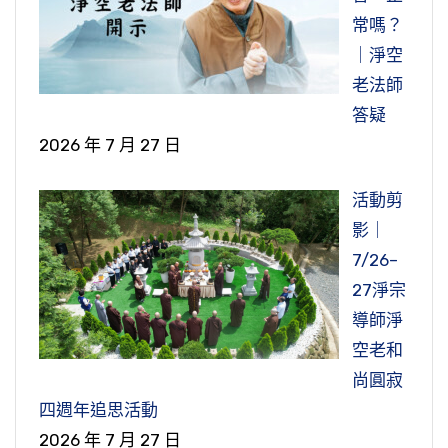
常嗎？
｜淨空
老法師
答疑
2026 年 7 月 27 日
活動剪
影｜
7/26–
27淨宗
導師淨
空老和
尚圓寂
四週年追思活動
2026 年 7 月 27 日