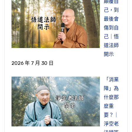
顛覆自
己，到
最後會
傷到自
己｜悟
道法師
開示
2026 年 7 月 30 日
「消業
障」為
什麼那
麼重
要？｜
淨空老