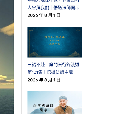
人會拜我們｜悟道法師開示
2026 年 8 月 1 日
三詔不赴｜緇門崇行錄淺述
第101集｜悟道法師主講
2026 年 8 月 1 日