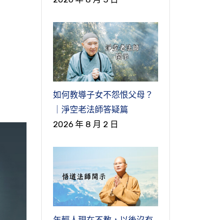
如何教導子女不怨恨父母？
｜淨空老法師答疑篇
2026 年 8 月 2 日
年輕人現在不教，以後沒有