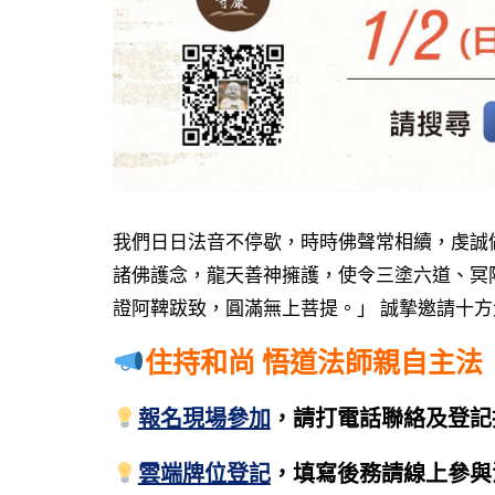
我們日日法音不停歇，時時佛聲常相續，虔誠
諸佛護念，龍天善神擁護，使令三塗六道、冥
證阿鞞跋致，圓滿無上菩提。」 誠摯邀請十
住持和尚 悟道法師親自主法
報名現場參加
，請打電話聯絡及登記
雲端牌位登記
，填寫後務請線上參與