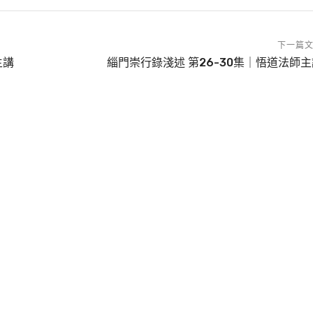
下一篇
主講
緇門崇行錄淺述 第26-30集｜悟道法師主