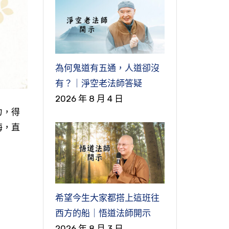
為何鬼道有五通，人道卻沒
有？｜淨空老法師答疑
2026 年 8 月 4 日
力，得
海，直
希望今生大家都搭上這班往
西方的船｜悟道法師開示
2026 年 8 月 3 日