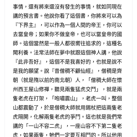
事情，還有將來還沒有發生的事情，就如同現在
講的預言書。他說你看了這個書，你將來可以為
『下界主』，可以作為一個人間的帝王，你可以
去當皇帝；如果你不做皇帝，也可以當皇帝的國
師。這個當然是一般人都很嚮往追求的，這種名
聞利養。法常法師在夢中就跟這個神人講，他說
『此非吾好』，這個不是我喜好的，也就是說不
是我的願望。說『昔僧稠不顧仙經』，僧稠是齊
朝（就是隋以前的南北朝）人，「僧稠大師在懷
州西王屋山修禪，聽見兩隻猛虎交鬥」，就是兩
隻老虎在打架，「咆嘯震山」，老虎一叫，整個
山都震動了，於是僧稠大師就用錫杖把這兩隻老
虎隔開，化解兩隻老虎的爭鬥。這也就是我們常
講的「一山不容二虎」，一座山容不下第二隻老
虎，如果兩隻，牠們一定要互相鬥的。所以他用