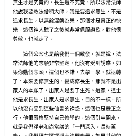
無生才是究竟的，長生還不究竟。所以法常法師
他說我要效法僧稠大師，我是要追求無生，不是
追求長生，以無餘涅槃為樂，那個才是真正的快
樂。這個神人聽了之後就非常佩服讚歎，對他很
尊敬，也就走了。
這個公案也是給我們一個啟發，就是說，法
常法師他的志願非常堅定，他沒有受到誘惑。如
果你動個念頭，這個也不錯，去學一學，就退轉
了。本來要修無生的，變成修長生，那就不是出
家人的本願了，出家人是要了生死。道家，道士
他是求長生，出家人是求無生，目的不一樣。所
以他沒有受到這些仙書的誘惑，這個也是嚴正之
行，他很嚴格堅持自己修學的。這個引申開來，
就是我們淨老和尚常講的「一門深入，長時薰
修」。我們現在選擇淨土法門修學，如果其他的