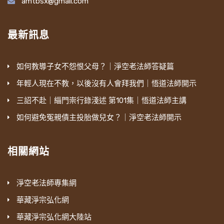
amtbsx@gmail.com
才知道它的內容、它的內涵在哪裡；不然你這樣
自己煮飯煮菜，沒有人去幫我們煮。我們，日常
也講「言多必失」，話講太多可能就講錯話了。
看一看，就這麼一個故事。
好，我們今天就講到這裡。祝大家福慧增
法師一個，那個時候我大哥的大兒子，他也去出
重點、重要的講了就好了，也就不要去講得很
最新訊息
長，法喜充滿。阿彌陀佛！
家做小沙彌；另外一個，日常法師的徒弟，如道
慧滿法師他的行事風格，古人這些行事風
多、講得一大串，講的時間很長、很久，也是會
法師；一個居士，閻瑞彥居士，我們一共五個
格，他也是母親培育出來的。所以以前我看到我
出問題。『而此老絕不說法，似矯枉過正。』
人，五個人住在十一樓。佛堂在十二樓，廚房也
如何教導子女不怨恨父母？｜淨空老法師答疑篇
外婆，雖然不認識字，但是聽戲、看戲，很會講
「此老」就是這個長老，道林長老，他是絕對不
在十二樓，我出家第一天他就找我去清理冰箱。
年輕人現在不教，以後沒有人會拜我們｜悟道法師開示
公案，真的講出來都很明理，真的是跟現在做母
為女眾說法，蓮池大師講，這個似乎矯枉過正。
居士如果送禮，送什麼東西，有一次一個居士
三詔不赴｜緇門崇行錄淺述 第101集｜悟道法師主講
親的都不一樣，所以從小多少有一點薰習。因為
佛在戒律當中也容許男眾為女人說法，道林法師
來，送一盒什麼東西，當面他就講，叫你不要再
如何避免冤親債主投胎做兒女？｜淨空老法師開示
在汐止，鄭家是個大家族，以前外曾祖父都是讀
他是絕對不為女眾說法，這似乎矯枉過正，就是
送這個來，我們不吃這個，不吃零食。我跟大家
書人，傳統的家族，多少有受大家族這種傳統教
要矯正，但是矯得太過了。
講過，我們吃大鍋菜，我跟日常法師吃了一年五
育的影響，所以從小我都是聽到我外祖父在念
相關網站
個多月的大鍋菜，天天吃大鍋菜。也不能吃水
但是下面蓮池大師又補充說明，『然末法澆
《三字經》，用台語念。所以傳統文化非常非常
果，只有正月初一早上，一個人發一顆橘子。所
漓』。似乎這樣矯枉過正，這樣太嚴格了吧！
重要，如果你沒有傳統文化的基礎，要來學《緇
淨空老法師專集網
以那個居士要送什麼，都被他轟回去了。我在旁
「然末法澆漓」，末法時期人心不古，戒律衰
門崇行錄》，實在講也辦不到。所以我們從這個
邊看，就很不好意思，人家好心好意送東西來，
華藏淨宗弘化網
微。『不憂其不為女人說法也』，你不要擔憂如
深入到最基本的傳統文化，做人處事道理這些的
把人家轟走了，他不留情面的。
華藏淨宗弘化網大陸站
果這些男眾統統不為女人說法，女人就沒得聽
學習，我們才能真正懂得佛門裡面這些公案故事