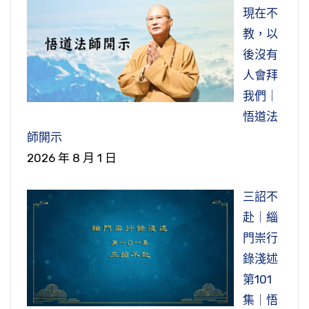
場。慧滿法師招集眾人去趕走她們，這些女眾就
案也是在唐朝始州香林寺惠主大師，『始州永歸
敦厚，也很正直，人敦厚正直，也就是說他這個
現在不
縣。『深巖隱居』，「深巖」，山上有巖洞以前
去東宮太子那邊告狀，太子派遣詹事（掌管東宮
縣人』，「永歸縣」是屬於現在四川省的劍閣
人沒有彎彎曲曲的。『見非法』，他看到不如法
教，以
稱為巖，，這個嚴上面加一個山，就是在山上。
事務的官）杜正倫等人來解圍。慧滿法師堅持要
縣。『專精律學』，就是說他在戒律上很有研
的，『必面陳呵毀』，必定當面跟他講。「面
後沒有
「隱居」，隱居就是說他沒有出來。古時候隱居
趕走這些尼師，說這是男眾的寺院，女眾不能在
究。他住在青林寺。有一天，『陵陽公臨益
陳」就是當面跟他講。「呵毀」就是責備的意
人會拜
都有很高的道德學問，我們一般講有修有學，所
這裡。大家害怕這樣下去，會觸怒這些大官，受
州』，「陵陽公」也是當官的，大官，到了益
思，呵斥責備。『不避強禦』，他也不忌諱對方
我們｜
以也不是一般人。
到災殃，於是就勉強放棄驅逐尼姑一事。慧滿大
州。陵陽公一向對佛法也沒什麼信仰。他有一百
如何頑強有勢，就是很強悍的他也不迴避，他該
悟道法
師接連嘆息不高興好幾天，後來這些尼師來拜謁
多隻的驢騾，驢子、騾子。我們現在到四川、雲
『勅令住大興國寺』，「勅」就是皇帝的聖
講他還是講，不管什麼樣的人，再有錢有勢的人
師開示
大師，登門謝罪懺悔，慧滿法師還是一直沒有理
南，去旅遊點都還看得到，背東西，現在還有遊
旨，像現在講的行政命令，以前寺院都是直接歸
他也不會去迴避，如果他有不對的，他就會講出
2026 年 8 月 1 日
會她們。
客，載人的。他帶了一百多隻驢騾，把牠們牽進
皇帝管，不於於宰相管的，皇帝就是下個聖旨要
來。這樣的人的確也非常難得，因為講這個，你
去青林寺，把牠們牽到寺院裡面去。驢子、騾
他去主持大興國寺，去擔任住持。『頃之』就是
肯定要得罪人；得罪人，可能你也要面對對方他
三詔不
這個公案，我們也可以理解，這些女眾她有
子，把牠們牽到佛堂的大殿、講堂這些地方，還
說沒有多久，他就逃走了。他就逃到『梁山之
對你的報復，他懷恨在心。但是這個玄鑒法師他
赴｜緇
背景，用現在的話講，她是有背景的，所以跟東
有僧寮，僧人住的寮房，把牠們牽進去放在那
陽』，「梁山」是山東省西南部，又跑到那邊去
不在乎，他也不害怕，他覺得他該講的就要講。
門崇行
宮太子關係很好，她才能夠在宮廷裡面進進出
裡。寺院裡面沒有一個人敢違抗的，大家也不敢
隱居。可見得他這個人，他也不要名聞利養，他
錄淺述
出。古代宮禁非常森嚴，當然沒有特別關係，不
『數有繕造』，這個地方念數（碩），
說，大官，不敢去得罪。
不想當方丈住持，他自己又跑到梁山去隱居起
第101
可能進去的。可見得證果寺這些女眾也都很有背
「數」就是很多的意思。「繕造」就是建造。他
來。『從生至終，儉約為務』，就是一生勤儉刻
集｜悟