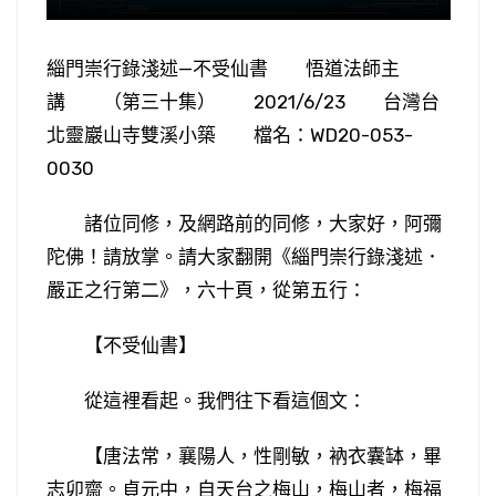
緇門崇行錄淺述—不受仙書 悟道法師主
講 （第三十集） 2021/6/23 台灣台
北靈巖山寺雙溪小築 檔名：WD20-053-
0030
諸位同修，及網路前的同修，大家好，阿彌
陀佛！請放掌。請大家翻開《緇門崇行錄淺述．
嚴正之行第二》，六十頁，從第五行：
【不受仙書】
從這裡看起。我們往下看這個文：
【唐法常，襄陽人，性剛敏，衲衣囊缽，畢
志卯齋。貞元中，自天台之梅山，梅山者，梅福