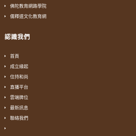
法。蓮池大師講，你不要去憂慮這個，你說現在
佛陀教育網路學院
的深度。
現在講「嚴正之行」，我看到是日常法師。
有幾個男眾不為女人說法？包括台灣的戒律道
儒釋道文化教育網
所以他這個也有很多人受不了，包括他的徒弟如
古人都有傳統文化的基礎，我們現代人沒
場，懺公淨律寺、南普陀佛學院、圓通寺，這些
道師受不了。他規定的功課，你一定要做，課表
有，所以這一塊要補足。我們淨老和尚大慈大
也都有允許女眾去寺院聽經聞法，這是戒律上允
認識我們
給你排好了。上課，如果你遲到一分鐘，就要去
悲，提出《弟子規》。《弟子規》前面四句話，
許的。所以蓮池大師說，末法這個戒律就已經衰
佛前懺悔了。有一次我看錶是七點，七點要上
我們要嘗試著來學習、來做。我們看看現在《沙
微了，那個時候是明朝的時候，到我們現在就更
《菩提道次第廣論》，他就錶給我看，現在幾分
首頁
彌律儀》，就是出家人的《弟子規》，跟儒家的
衰微，就不用擔心男眾不為女人說法了。
了？七點零一分，他說我的錶是七點零一分（我
成立緣起
《弟子規》、《常禮舉要》合起來看，我們學習
看我的錶是七點），你看超過了，我們去懺悔，
『惟憂其說法而成染耳』，只有怕他為女眾
住持和尚
才有一個下手處，不能好高騖遠。所以現在講經
給佛說對不起，我們遲到了。一般人就會覺得，
說法自己迷了，迷愛染著了。就是怕為女眾說
直播平台
的人還有，講這些戒律行門的就很少；但是你會
怎麼這麼嚴格幹什麼？然後做法會，比如說，他
法，迷邪染而已，被染著了，受到污染動感情
講經，你沒有去行、沒有去做，也得不到經典的
雲端牌位
四點半做，你如果早到，維那，你敲木魚的，我
了，情執。『如此老者』，就是說像道老這種風
利益，實在講也沒有辦法深入經教，因為你沒有
最新訊息
們雖然只有五個人，但是你要看那個錶，時間沒
格，『良足為後進程式』，就是可以做後來學人
這個基礎你深入不了。我們從小都沒有接受這樣
有到，你要看到剛剛好一分一秒都不差，四點
聯絡我們
的一個借鑒。我們做不到像他這樣，起碼要自己
的一個教育，在家裡面也缺乏這個教育，在學校
半，然後噹，才開始。不能慢，也不能快，就要
要保持一定的距離。這就好像開車一樣，保持一
更沒有，以前還有個公民道德，現在連這個都沒