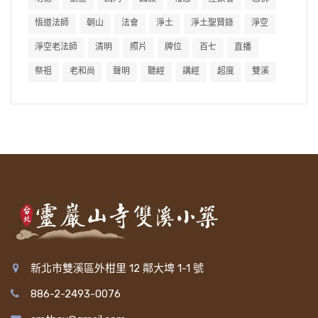
事、這個公案。我們這幾年得力於我們淨老和尚
這個都是屬於力衛殿堂這一項的。如果你放著寺
個寺院，這個是有福報，你建這個寺院，你有福
非常不容易。
悟道法師
朝山
法會
淨土
淨土聖賢錄
淨空
提倡中國傳統文化，稍微懂得一點這個道理，知
院殿堂、佛像髒了、亂了，你看他牽了騾子、驢
報，有福報，你將來可以生天，去享天福。如果
道這些後面的結果不是現在偶然發生的，從小母
淨空老法師
清明
照片
牌位
百七
直播
子進去，那不是很髒亂嗎？這個是外面來造成殿
下面「贊曰」是蓮池大師對這個公案的讚
做得不如法，那就要下地獄，就是福沒有修到，
親沒有教好，父母沒有教好，教得不對，所以她
祭祖
老和尚
聲明
聽經
講經
超度
雙溪
堂的髒亂。內部就是，如果自己出家眾沒有去維
歎，蓮池大師是明朝時代的人，道林法師是唐朝
反而造了罪業，先造了地獄業。『豈虛言哉』，
兒子往後發展方向都不正確了。所以現在的母親
護管理，自己造成這個髒亂，這個也就不可以。
那個時代的。大家看這個文：
這個是實在話，不是講一些不是真的話，是真實
教兒女，她怎麼教的？大家看看，她兒女以後會
所以內外都要大家盡心盡力來維護。自己沒時
的話。蓮池大師在這裡加上這個，是勸寺院要修
成材嗎？不可能，很難，因為你一開始就錯了，
【贊曰：「律中亦許為女人說法，但不得見
間，沒辦法去維護，要請人來維修，讓佛的殿堂
造，要避免這個事情。所以要建寺院求福的人，
怎麼會教得好。所以教女兒比教兒子重要，印光
齒，不得多語，而此老絕不說法，似矯枉過正。
保持得清淨莊嚴，讓社會大眾看到生起恭敬心，
千萬要禁止這件事情。所以這個公案，也就是蓮
大師講的。因此現在這個教育，著重點還是要教
然末法澆漓，不憂其不為女人說法也，惟憂其說
給大家種善根。所以力衛殿堂，修福，有福報。
池大師很讚歎，玄鑒法師他的嚴正之行，不能喝
女性。現在女眾，她把自己最重要的天職放棄不
法而成染耳。如此老者，良足為後進程式。」】
如果對佛殿殿堂，讓它任意荒廢，外面來侵佔你
酒。
要了，出來跟男眾一樣去做這些工作，她辦事能
也都不管，這個就造罪業。所以我們學習這一條
蓮池大師也讚歎這個古大德，這個公案，
力可能比男眾好，但是她的兒女就不行了。所以
在現代我認識的，嚴正之行的，我看到的是
的精神，就是內外都要衛護，要盡心盡力去衛
『律中亦許為女人說法』，「律」是戒律當中，
蔡老師在講《群書治要》、《弟子規》都講得很
日常法師。我出家的時候，我們師父上人叫我跟
護。因為這個寺院是神聖莊嚴的地方，四眾弟子
新北市雙溪區外柑里 12 鄰大埤 1-1 號
佛允許男眾可以為女人來說法，但是要莊重不可
多，這個我們多聽聽。我們有《群書治要》、
他學戒律，他真的是可以說他是現代我看到的一
都有責任跟義務共同來衛護，讓這個佛法不斷的
886-2-2493-0076
嘻笑，『不得見齒』，不能嘻笑，笑到牙齒都露
《弟子規》、《常禮舉要》，你再來看這個，你
個很嚴正的人。我剛出家，出家第二天，我們都
法輪常轉，延續下去。
出來了。『不得多語』，也不能說太多，在儒家