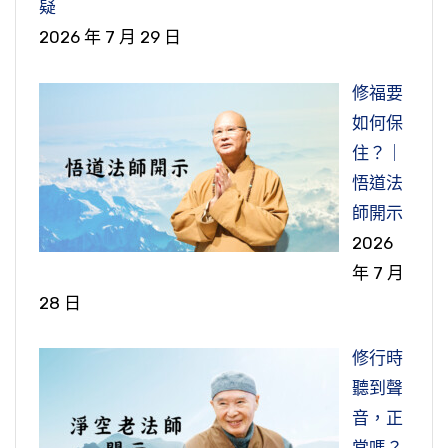
疑
要帶衣物，他只有三衣，當然隨身都要帶著，走
定他不是信佛的、不是學佛的，他才會送酒來寺
2026 年 7 月 29 日
現在這個時代，如果你拿這個公案到現代來
佛在經上講的，我們一個佛弟子，也是接受
到哪裡就要帶到哪裡。
院給工人喝，慰勞這些工人。
講，女眾就出來抗議重男輕女，現在變這樣的一
佛的教誨。佛在經上也講過，就是佛原來他也不
修福要
個時代。實在講男女有別，儒家講倫理，倫常大
惠主律師他就豁出去了，我們現在的話講豁
收出家女眾，早期這個僧團沒有出家女眾，後來
『鑒即破酒器』，玄鑒法師看到他載了兩車
如何保
道，男女有別，不是男女不平等。現在把男女有
出去了，他就帶了三衣、錫杖，他說要死要活就
是他的姨母說要出家。第一個女眾要出家，佛不
酒來，以前酒都用甕裝的。小時候我父親叫我去
住？｜
別認為是男女不平等，別就是說不同的，它有區
在今天了。他就不怕死了。說話說完，舉起錫杖
答應，他說他不收女眾。後來他的姨母就去求阿
買酒，那個沒有一瓶一瓶的，沒有瓶裝的，都是
悟道法
別，它是不同的。不同的性別，各人的天職應該
打向驢騾（驢子、騾子），打下去，就打昏倒在
難，請阿難尊者去請求佛陀答應，為女眾來剃
一個甕，然後你要買幾塊錢，他就用一個勺子去
師開示
怎麼做，遵守怎麼樣的本分，這個才是真正平
地，昏倒就好像死掉一樣。惠主律師，手舉起驢
度。佛也不答應，但是阿難再三請求，女眾也是
量，自己帶個罐子去。那個一甕的酒，當然就很
2026
等，才合理。現在外國人都講男女平等，甚至說
子，可見得他力氣也很大，一隻驢子把牠舉起
要度，女眾要發心出家也是很好。他姨母也一再
多了。玄鑒法師就把那個酒器，整個甕把它摔破
年 7 月
還不行，男女平等那個男還是在女的上面，說要
來，騾子也舉起來，丟到外面一個大坑裡面，統
的請求，後來佛也就答應了，但是佛講了一句
了，那酒就流溢到地上。給孫義就很沒面子，當
28 日
女男平等。這些人講這些話都不符合實際，你怎
統把牠丟出去。地方縣官知道這個事情，就大吃
話，「我答應為女眾剃度，我的正法縮短五百
面摔酒器，當然孫義大怒，大發雷霆。『明將加
麼去平等？女人能生小孩，男人他又生不出來。
一驚。陵陽公來了，這個陵陽公他的牲物，他帶
年」，正法時期原來可以一千五百年，現在縮短
惱』，明天就要來找他麻煩了。可能回去找人要
修行時
現在外國是最開放的，你看洗手間、衛生間它有
來的這些驢子、騾子，你敢把牠打昏，又把牠丟
五百年，變成只有一千年。所以佛講了這個話。
來修理玄鑒法師了。但是那天晚上，『夜夢人以
聽到聲
男女，都畫個圖案在那邊，這是什麼？一個區
到坑裡面，就去抓住惠主律師往陵陽公那邊去申
如果去學外國人，學現代這些女眾，她就抗議，
刀擬之』，晚上睡覺夢見一個人拿刀子架著他，
音，正
別，不是男女有別嗎？我們從這裡就看得很明
訴判罪。看他把他的驢子、騾子都打昏了，丟到
抗議向誰抗議？向釋迦牟尼佛抗議。妳要來做佛
要殺他，叫他不可對大師無禮。『既悟』，就是