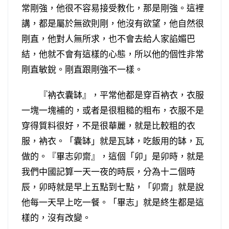
常剛強，他很不容易接受教化，那是剛強。這裡
講，都是屬於無欲則剛，他沒有欲望，他自然很
剛直，他對人無所求，也不會去給人家諂媚巴
結，他就不會有這樣的心態，所以他的個性非常
剛直敏銳。剛直跟剛強不一樣。
『衲衣囊缽』，平常他都是穿百衲衣，衣服
一塊一塊補的，或者是很粗糙的粗布，衣服不是
穿得質料很好，不是很華麗，就是比較粗的衣
服，衲衣。「囊缽」就是瓦缽，吃飯用的缽，瓦
做的。『畢志卯齋』，這個「卯」是卯時，就是
我們中國記算一天一夜的時辰，分為十二個時
辰，卯時就是早上五點到七點，「卯齋」就是說
他每一天早上吃一餐。「畢志」就是終生都是這
樣的，沒有改變。