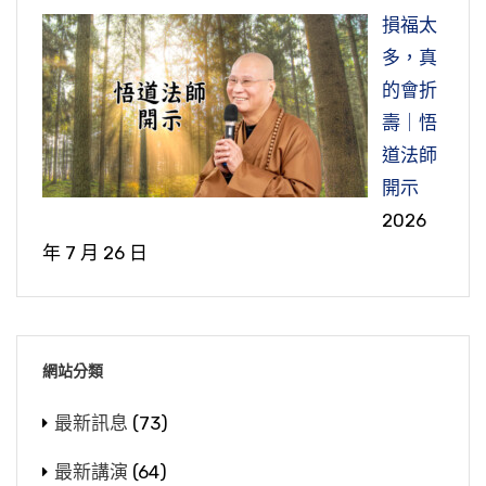
寶，佛教的寺院殿堂。力就是說他盡他的力，盡
刃矣。天堂未就，地獄先成，豈虛言哉？司營繕
所以《太上感應篇》講「男不忠良，女不柔
女人。所以一生不親自跟女眾面對面去接觸，不
損福太
心盡力去衛護。所以這一條的精神也就是說，我
者，當痛以為戒。」】
順」，柔順是女子之德，柔順也不是說你是非不
為說法。
多，真
們佛弟子，出家人（四眾弟子的代表），也要帶
分，不是那個意思。所以我們看到這些聖賢的母
蓮池大師就讚歎玄鑒法師，他也很感嘆當
的會折
頭衛護寺院，要衛護。我們可以看看，像民國初
在現代，跟女眾保持一個距離比較嚴格的，
親，就是一個代表。實在講，在中國這種傳統文
時，因為玄鑒法師他是唐朝時代的人，蓮池大師
壽｜悟
年，我們看《印光大師文鈔》，那個時候民國初
我是看到果清律師。我前年去圓通寺，果清律師
化，對女眾是最尊重、最重視的。所以印光祖師
是明朝時代的人，這個當中差好幾百年。『今
道法師
年政府有一些人提倡說寺院可以改做軍營，或者
他是住持，他退位了，交給年輕的法師來接。那
講，教女兒比教兒子重要，這個話是語重心長。
時』，就是蓮池大師那個時候。『餉工役』，就
開示
改做什麼，或者沒收，說這些出家人在那邊也沒
個時候去參加的佛教寺院人很多，四眾弟子都
為什麼？因為男的也是女的生出來的，母親她的
是招待這些工人勞役。『非惟用酒，兼復飪
2026
有從事生產，要收歸國有。後來當時的高僧大德
有，我也接受邀請去參加觀禮。他排的位子也都
天職是有教養的責任，母親是孩子第一任的老
腥』，因為在做工程，必定有一些工寮，寺院裡
年 7 月 26 日
都出面去陳情，像諦閑法師、印光大師、虛雲老
是看你的僧臘、戒臘，他排的位子都有照順序來
師，母親如果教不好，那個孩子以後成不了聖
面的人要去招待這些工人，不但有用酒，而且還
和尚，當代的高僧大德，他們就聯名去向政府陳
排，這也是我們要學習的地方。然後吃中飯，吃
賢。現在孩子不乖，不務正業等等的，做母親的
煮腥的。這個地方寫「腥」，腥就是肉類。葷不
情，而且去找有力的人，去跟他們講，不可以這
完之後我走出來，看到果清律師我也跟他打個招
是第一個有責任，因為孩子在母親的肚子裡面統
是肉，葷是五辛。葷上面是草字頭，所以葷菜不
樣做。
呼。有一個老比丘尼很老了，我看最少七十幾
統是吸收母親的一言一行，母親如果脾氣很大，
網站分類
是魚、肉，葷菜是五辛，像韭菜、蒜頭、蔥，這
歲，拿個紅包，看到法師要供養他，他不接。所
也會感染到孩子，最直接的，父親還隔一層。所
在《虛雲老和尚年譜》，這一類事情那就更
一類五辛叫葷。腥就是雞、鴨、魚、肉。「兼復
最新訊息
(73)
以他守這個，他也很嚴謹。但是說法他是有，就
以母親是孩子第一任的老師，這一點都沒錯。所
多了。因為到了民國，大家對佛教都不認識，不
飪腥」，烹飪，還煮肉食給工人吃。不但喝酒，
是按照懺公他們的規矩，為女眾說法。
以中國古聖先賢重視胎教，你看太太是周朝三
最新講演
(64)
懂得佛教，認為佛教是迷信，佔用那麼多的土
而且吃肉。『至於豎棟安樑，賽神宴客』。「豎