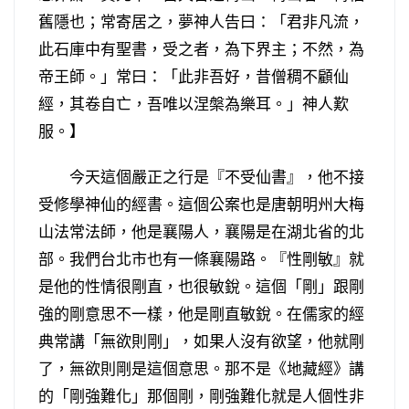
舊隱也；常寄居之，夢神人告曰：「君非凡流，
此石庫中有聖書，受之者，為下界主；不然，為
帝王師。」常曰：「此非吾好，昔僧稠不顧仙
經，其卷自亡，吾唯以涅槃為樂耳。」神人歎
服。】
今天這個嚴正之行是『不受仙書』，他不接
受修學神仙的經書。這個公案也是唐朝明州大梅
山法常法師，他是襄陽人，襄陽是在湖北省的北
部。我們台北市也有一條襄陽路。『性剛敏』就
是他的性情很剛直，也很敏銳。這個「剛」跟剛
強的剛意思不一樣，他是剛直敏銳。在儒家的經
典常講「無欲則剛」，如果人沒有欲望，他就剛
了，無欲則剛是這個意思。那不是《地藏經》講
的「剛強難化」那個剛，剛強難化就是人個性非