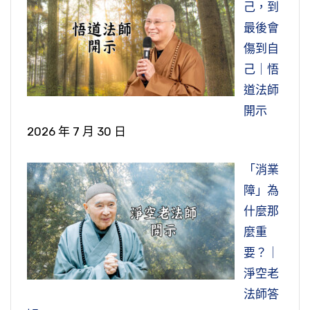
家就開門出來。
講經說法，他也沒有。「不從受食」，也沒有接
戒有酒戒。所以工匠他來寺院工作，就不允許在
己，到
去賠罪，懺悔。前後這個公案就是告訴我們，古
受女眾供養他的飲食，買的東西，吃的、穿的這
寺院喝酒。你回去了，你在外面去吃，那是你的
最後會
人他做錯事，但是還有善根，知道自己錯了，知
三衣，也是我們大家受戒都有，每一個人都
些供養，他也沒有接受。「不令入房」，他也不
事，但是在寺院，他就絕對不允許。
傷到自
道去懺悔、去改過。在唐朝那個時代是像法時
有。安陀會是五條衣，鬱多羅僧是七條衣，僧伽
讓女眾進入他的房間，這是他的行持。
己｜悟
期，一千多年前像法時期，人心還相當的淳厚，
黎是九條衣以上。安陀會，五條衣是作務衣，就
『時清化寺修營佛殿』，「時」就是那個時
道法師
雖然不如正法，但是也是相似正法，都是人心也
是工作的，你要做這些事情，搭五條衣。我們從
這個公案是在唐朝，所以我們也要了解當時
候，「清化寺」，這也是唐朝時代的寺院，他修
開示
非常的淳厚，而且有善根。你看到蓮池大師那個
三衣裡面也知道，出家人不是什麼都不做，五條
古代環境背景，古代它是一個保守的社會，在古
建佛殿，「修營」就是修理營造佛殿。『州豪族
2026 年 7 月 30 日
時代，就不如唐朝了，所以蓮池大師編這個，我
衣就是作務衣，就是你工作的時候搭的。第二，
代，不要說唐朝，就是民國初年那個時候雖然開
孫義』，就是在澤州這個地方，有一個豪族，我
們也可以理解，他有感而發，那個時候已經進入
鬱多羅僧，七條衣，一般我們上殿，上早晚殿。
放，但是男女還是有一定的距離。在民國初年，
們現在講貴族、望族，叫孫義的人。他載了兩車
「消業
末法，唐朝那個時候還是像法。進入末法，在我
僧伽黎就是有大法會，大眾，或者進入城市，參
清朝末年這個時候就漸漸開放了，但是還是守著
的酒，要來慰勞這些工人。是不是這個孫義包了
障」為
們現在這個時代，跟蓮池大師明朝那個時候就更
與盛典。現在的主衣是二十五條，就九條以上，
古老傳統，男女授受不親，在社會上男女有別，
那個工程？這個我們不知道。或者這個孫義是當
什麼那
不如。現在末法過了一千年，就更不如了，人心
這叫大衣。衣上面有方塊，一塊一塊的是福田。
它還是有一個禮，男女之間保持一個距離，避免
地的一個護法，還是什麼？應該肯定跟這個寺院
麼重
沒有以前的人善根那麼深厚，現在有微少善根的
所以古時候袈裟都是撿人家不要的布，一塊一塊
情執污染發生。這一段實在講，如果你現在去講
有一些關係。或者是跟來修造寺院的工人有關
要？｜
就很好了。有一些他沒有善根，他做錯事他也不
把它縫補起來，又稱為福田衣。所以出家人三衣
這個，特別到國外，現在是女權至上，你現在講
係，是他請的人，或是他包的工，這邊是沒有明
淨空老
知道懺悔，也不想改過，都會自以為是，這個是
不離身。古時候在古印度出家人就三件衣，當然
這個話，女眾就會跳出來抗議：你歧視女性，現
寫。我們從這個字裡行間可以知道孫義他是當地
法師答
現在這個時代。
不能離身，離身那就不行了。好像我們現在出門
在大概都是這樣。
的一個豪族，當然我們看到他這個行動，也就肯