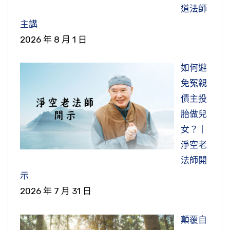
景，結交到太子了。但是這個就變成不守戒律，
後來惠主大師，他出去村莊辦事，回來之
建造很多道場，也整修過很多道場，一生建造很
苦，「儉約」就是很勤儉，一般我們講節儉、勤
道法師
去強佔出家男眾的道場，造了偷盜業，這個實在
後，看到寺院怎麼這麼骯髒、雜亂，大殿也有驢
多道場，修繕，就是這些寺廟有損壞，他去重新
儉。古人都是講勤儉，勤儉就是勤勞、節儉，當
主講
講罪過也很重。慧滿法師就是要把她們趕走，不
子、騾子，還有佛堂也有，連僧寮前面都有。當
整理、重新修補，當然他用的『工匠繁多』，工
然他生活就過得很簡單。生活過得很簡單，這是
2026 年 8 月 1 日
讓她們佔據男眾道場。但是她們就去告狀，太子
然他要問，這怎麼一回事？這個地方是沒有講，
匠就很多了。『或送酒者，輒止之曰』，就是說
他一生的行持，就是儉約，約就是簡單，他的生
就派下面在東宮辦事的官來解圍，要他們不要趕
我們可以理解，進去，「這怎麼一回事，今天這
如果有人送酒來給工人喝，因為要建造寺院都是
如何避
活不奢華，不講求物質方面這些受用。吃的、穿
她們走。慧滿師還是很堅持，但是他很堅持，其
邊怎麼這麼多的驢子、騾子放在這裡？」當然他
要用到工人，工人他沒有學佛，他也都是喝酒吃
免冤親
的、住的，各方面的，沒有特別去講求，我們可
他的人不敢去得罪東宮太子，怕將來會遭到災
們就講，是陵陽公他帶來的，這個大官他來到我
肉的，但是在寺院，他就不允許人家送酒到寺院
債主投
以想像他這種隱居的生活，古人都是蓋個茅蓬，
禍，這樣就放棄去驅逐這些女眾的事情。後來慧
們這邊，帶來這些，放在我們這裡，我們也不敢
來給工人喝。如果有人送酒來，他就制止，「輒
胎做兒
簡簡單單的，以這個「為務」。
滿法師他也是很嘆息，怎麼佛門變成這個樣子？
說話。惠主大師他就進入寮房裡面，帶著錫杖和
止之曰」，『吾所造必令如法』，他說我造這個
女？｜
當然就不開心很多天。但是這些女眾還是有善
三件袈裟。錫杖就是菩薩頭陀十八物之一。我們
『以女人生染之本，一生不親面，不為說
寺院，我一定要很如法，不能讓酒、葷腥到這個
淨空老
根，後來也發覺自己這樣做不對，後來去懺悔、
大家受戒，都有發一支錫杖。錫杖上面有四股十
法，不從受食，不令入房。』這是他的一個特
寺院裡面來。『寧使罷工，無容飲酒』，他說我
法師開
謝過，他還是沒有理睬她們。
二環，上面四股，一股下面有三個環，這個是表
點，這是他自己一個修持的原則。「女人生染之
寧願這些工人他不做了，罷工了，但是也不充許
示
四諦十二因緣。在古印，比丘去向人家乞食，到
本」，就是會有情執上的感染，感情上，我們一
他們在寺院裡面飲酒，破壞寺院的清淨，他是很
2026 年 7 月 31 日
我們前面也看到禁止喝酒的，孫義載了兩車
門口就要振動錫杖，搖錫杖上小環作聲音出來，
般講情執。「一生不親面」，他都不親自跟女人
嚴格的這樣的一個要求。這個要求，在佛門來
的酒要去給建寺院的工人喝，大師統統把它打破
作聲使裡面的人知道外面有出家人要來乞食，人
見面，也不為女人說法，他也不會對女眾開示，
講，當然是很合理的，因為大家都知道，佛門五
顛覆自
了，後來孫義夢到護法神給他警告，第二天他就