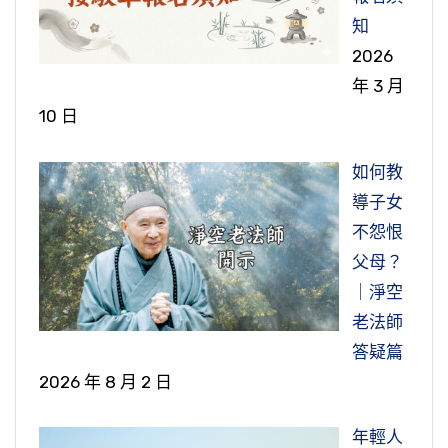
【力衛殿堂】
一行：
知
【擯黜豪尼】
【不面女人】
2026
就是倒數第五行。『力衛殿堂』，「力」是
【破壞酒器】
年 3 月
從這裡看起。我們看下面的文：
盡力，「衛」是保衛、衛護佛殿、佛堂。請看下
【唐道林，同州郃陽人，年三十五出家，入
10 日
面這個文：
太白山深巖隱居。勅令住大興國寺；頃之，逃於
從這裡看起。請看下面的文：
【唐慧滿，雍州人。七歲出家，後奉勅住弘
梁山之陽。從生至終，儉約為務。以女人生染之
濟寺。時證果寺尼出入宮禁，取僧寺為庵，滿集
【唐惠主，始州永歸縣人。專精律學，居青
【唐玄鑒，澤州高平人。性敦直，見非法，
如何教
本，一生不親面，不為說法，不從受食，不令入
眾擯黜；尼訴於東宮，遣詹事杜正倫等解其擯
林寺。時陵陽公臨益州，素少信心，將百餘馱入
必面陳呵毀，不避強禦。數有繕造，工匠繁多，
導子女
房。臨終之際，有來問疾者，隔障潛知遙止之，
事。滿執法不從，眾懼禍及，逐強解焉。滿歎息
寺，就佛殿講堂、僧房安置，無敢違者。主從莊
或送酒者，輒止之曰：「吾所造必令如法，寧使
不怨恨
不令面對焉。】
不悅者累日，尼後詣滿謝過，滿終不顧。】
還，見斯穢雜，即入房取錫杖三衣而出，嘆曰：
罷工，無容飲酒。」時清化寺修營佛殿，州豪族
父母？
「死活今日矣！」舉杖向驢騾，一時倒仆如死，
這個公案也是在唐朝，唐朝同州大興國寺道
孫義，致酒兩輿，鑒即破酒器，流溢地上。義大
｜淨空
這個公案是唐朝京師普光寺慧滿法師，『雍
主手擎擲之坑中。縣官大驚，執主申狀。陵陽喜
林法師。在隋朝時候，很多地方都有建大興國
怒，明將加惱，夜夢人以刀擬之。既悟，躬詣懺
老法師
州人，七歲出家』，從小就出家了。後來奉皇帝
曰：「蒙律師破我慳貪，深為大利。」送沉香十
寺。道林法師他是同州郃陽人，就是現在的陝西
悔。】
答疑篇
聖旨住持弘濟寺。那時候證果寺的尼眾，出家女
斤，綾綢十段。後還京，從受菩薩戒焉。】
省大荔縣。他算是中年出家，三十五歲時出家，
2026 年 8 月 2 日
眾，在宮庭出出入入，毫無禁忌。並且佔據和尚
這是唐朝『澤州』，「澤州」在山西。玄鑒
出家不是很早，三十五歲那個時候才出家。『入
寺作尼姑庵，就是把男眾的道場佔據做為女眾道
今天這個公案，就是保衛「殿堂」。這個公
法師，他是高平人。『性敦直』，就是他的個性
年輕人
太白山』，「太白山」也是在陝西省西南部的眉