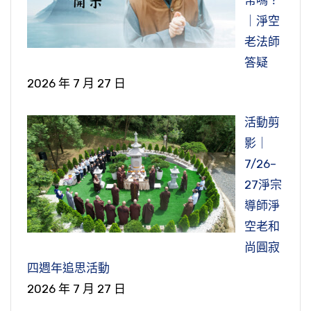
常嗎？
顯。所以男女有別不是男女不平等，把它看作男
坑裡面，要判什麼罪。但是這個縣官把他帶到陵
弟子，要出家，佛的教誨不接受，又要抗議，何
第二天醒過來，醒過來他也覺悟到了自己不對，
｜淨空
女不平等就大錯特錯，各人性別不同，各人有各
陽公那邊，出乎意料的，陵陽公不但沒有責怪加
必來出家？就不需要了。這也是很奇怪的事情，
自己不應該送酒到寺院給工人喝，是自己不對，
老法師
個人的天職，他的本分。所以現在世界為什麼大
罪，反而很歡喜說，承蒙律師這樣開示，破了我
妳既然要出家接受佛陀教育，佛的開示我們要知
不能怪玄鑒法師，玄鑒法師他是對的，他不允許
答疑
亂？就是不懂這個道理，把這個真理認為是不平
慳吝跟貪欲心。
道去懺悔，覺得自己是女眾業障比較重，要多多
工人在寺院喝酒是對的。所以他就『躬詣懺
2026 年 7 月 27 日
等，所以造成現在整個世界這樣的一個亂象，這
懺悔，這個態度就是正確的。如果去抗議，那造
悔』，就很恭敬的到玄鑒大師前面去懺悔、去認
從這個地方我們也看出來，陵陽公他帶的這
是讓我們好好去深思的。所以你看『豪尼』，富
罪業了。所以這個我們也要知道。
錯，他不會再送酒給工人喝了。可見得孫義這個
活動剪
些驢子、騾子，他放不下，他現在統統把牠丟
豪，有錢有勢，我們現在流行的話講女強人。所
人他還是有善根，所以他自己也能夠去反省、去
影｜
掉，他放下了，就破除了他慳吝跟貪欲的心。陵
所以這些話我們也看什麼對象來講，特別是
以我常常跟大家講，說我現在碰到的都是女強
懺悔，這個也很難得。人知道錯了，願意改過，
7/26–
陽公講，我從這次教訓當中，獲得莫大的利益。
現在這個時代，所以現在講戒很少，大部分講
人，我還沒有碰到一個女弱人，沒有，都是女強
這個就值得加勉、讚歎。
27淨宗
不但沒有責怪他，還送給惠主律師十斤的沉香，
經，講戒的很少。所以我們看到唐朝那個時候，
人。有的表面表現得她很強勢，有的表面很柔
導師淨
那很名貴的，還有古時候這種很好的布，十段的
戒律都還很清淨，不但說律宗的祖師他的戒律清
下面是蓮池大師他的一個讚歎的文，大家看
弱、內心很剛強，那是柔弱的強，一個是表面強
空老和
綾綢（絲織品），很高級的布，贈送給他。後來
淨，其他宗派都戒律清淨。你看我們淨宗二祖善
下面：
勢的強。所以有一次我在上海跟一個女居士講，
尚圓寂
回到京城，還依惠主律師受菩薩戒。
導大師，他一生沒有用眼睛正面直視女人，大家
我說現在女眾都做事業做這麼大，我說都是女強
四週年追思活動
【贊曰：「今時之餉工役，非惟用酒，兼復
都知道善導大師是日本人最崇拜的、最崇敬的，
人。
2026 年 7 月 27 日
這個公案給我們的一個啟示，就是衛護三
飪腥；至於豎棟安樑，賽神宴客，且復赤丁坦之
他一生眼睛沒有直視女人，他的威儀，沒有直視