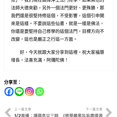
法師大德來勸，另外一個法門更好、更殊勝，那
我們還是很堅持修這個，不受影響，這個引申開
來是這樣。不要說這些仙書，就是一樣是佛法，
你還是要堅持自己修學的這個法門，目標方向不
改變，這也是嚴正之行這一方面。
好，今天就跟大家分享到這裡。祝大家福慧
增長，法喜充滿，阿彌陀佛！
分享至：
印光大師講，教女兒比教兒子重要，為什麼
惠主律師力衛殿堂的公案
道林長老不為女眾講經說法，矯枉過正了嗎
玄鑒法師的嚴正之行
印光大師教我們，要看好樣子，不要看壞樣子
陵陽公給我們表演了什麼
為什麼要守這些戒律、這些界限
日常法師的嚴正之行
修造寺院時要如法
上一篇文章
下一篇文章
1/2直播：護國息災三時
《修華嚴奧旨妄盡還源