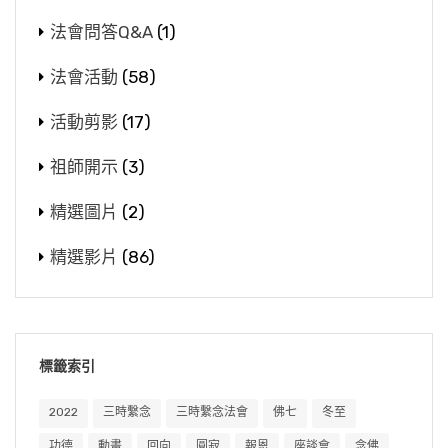
太，那些古聖先王誰培養出來的？不是父親培養
地，要把它收歸國有，這個他們就起來，找一個
所以這是唐朝道林法師，在古代這種保守的
棟安樑」就是我們傳統講的上梁。以前我們跟我
法會問答Q&A
(1)
出來，都是母親。你看孔子也是他母親教出來
政府方面有力的人，後來把這個事情平息下來，
社會，做到這樣當然不容易。如果現代要做到這
父親在做工程，要上梁。以前高雄元亨寺上梁的
的，孟子也是他母親教出來，孟母三遷。母親為
法會活動
(58)
就是盡力要衛護佛教寺院的殿堂。我們現在講，
樣，就難度更高，現在是開放的社會，難度更
時候，他要選一個日子，非常慎重的。蓮池大師
什麼能教？母親明理，她懂道理，懂得教育，所
就是要衛護佛教的權益，如果你沒有衛護，真的
高。難度高，我們學習了這個公案，要知道我們
當時也就有「豎棟安樑」，上梁的這種習俗了。
活動剪影
(17)
以才會出聖賢。你說女子對一個國家、對整個世
這些都會被人家侵佔，寺院都會被人家侵佔。所
還是要有一定的距離。因為人都是感情的動物，
「賽神宴客」，答謝神明，然後請客，請客就辦
界，她多重要！怎麼會說輕視女性？會輕視女性
祖師開示
(3)
以過去廣州大佛寺，旁邊很多都是屬於大佛寺
因為大家相處久了，你說不會生感情，那也不可
宴席了。『且復赤丁坦之刃矣』，這個就是大請
的都是不懂，不學習聖賢教育他才會輕視。你輕
的，現在也都被佔用，現在住持耀智法師，他也
能，除非你證阿羅漢果。所以凡夫為什麼要有這
客，殺很多眾生，動物殺一殺然後就先吊起來，
精選圖片
(2)
視、你不懂，夫妻兩個人都不懂，後代出不來聖
很發心，他也向政府申請要回來不少。我所知道
些戒律、這些界限？就是這個問題，會動情執。
掛勾掛在牆上。我們以前看賣豬肉的，肉都吊
賢。所以為什麼會有這樣的情況？母親是一個關
精選影片
(86)
的，高雄元亨寺下面那一排，原來都是元亨寺
《無量壽經》講，「情執深重，求出輪迴，終不
著。這是比喻大肆屠殺這些動物。
鍵。所以印光祖師講那個話非常語重心長，教女
的，但是也很多人他佔用了，他也不還。
能得」。情執深重，你要求生西方都是障礙，放
兒比教兒子重要，好的兒子都是好的母親教出來
這樣的一個做法，就是殺生、吃肉、喝酒，
不下。『臨終之際，有來問疾者』，到臨終也有
的，這個非常重要。所以這些道理我們要明瞭。
所以我們出家人在一個寺院，有保衛寺院的
這樣來建造寺院，來修福。蓮池大師講，『天堂
女眾來探望、來關懷，『隔障潛知遙止之』，
標籤索引
一個責任，這個是對外的。另外在內部，當然你
未就，地獄先成』，天堂還沒有成就，地獄就先
「隔障」就是屏個障，遠遠就說不要進來了。
所以我們如果沒有學習傳統文化，我們看到
要維護佛殿的莊嚴，佛殿要有人維護，要管理，
成就了。造寺院是有福報的，如果不如法，的確
『不令面對焉』，就是不與她們面對面去見面，
2022
三時繫念
三時繫念法會
佛七
冬至
這個「嚴正之行」，我們只是覺得這樣是這個故
要保養，不能讓它很骯髒、很亂，破壞要修補，
是「天堂未就，地獄先成」。如理如法來建造這
終生他就守這個戒，他不接觸女人這條戒，這個
功德
動畫
回向
圓寂
報恩
座談會
念佛