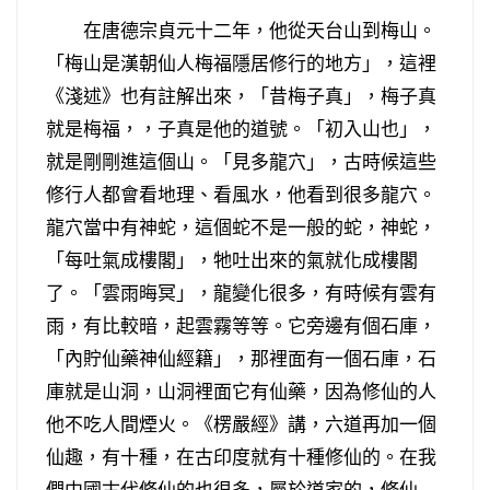
在唐德宗貞元十二年，他從天台山到梅山。
「梅山是漢朝仙人梅福隱居修行的地方」，這裡
《淺述》也有註解出來，「昔梅子真」，梅子真
就是梅福，，子真是他的道號。「初入山也」，
就是剛剛進這個山。「見多龍穴」，古時候這些
修行人都會看地理、看風水，他看到很多龍穴。
龍穴當中有神蛇，這個蛇不是一般的蛇，神蛇，
「每吐氣成樓閣」，牠吐出來的氣就化成樓閣
了。「雲雨晦冥」，龍變化很多，有時候有雲有
雨，有比較暗，起雲霧等等。它旁邊有個石庫，
「內貯仙藥神仙經籍」，那裡面有一個石庫，石
庫就是山洞，山洞裡面它有仙藥，因為修仙的人
他不吃人間煙火。《楞嚴經》講，六道再加一個
仙趣，有十種，在古印度就有十種修仙的。在我
們中國古代修仙的也很多，屬於道家的，修仙