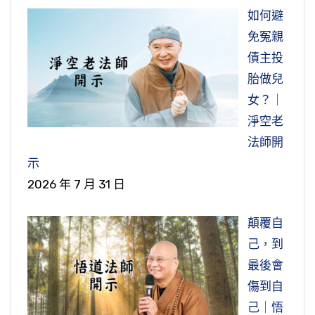
如何避
免冤親
債主投
胎做兒
女？｜
淨空老
法師開
示
2026 年 7 月 31 日
顛覆自
己，到
最後會
傷到自
己｜悟