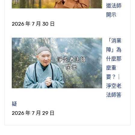
道法師
開示
2026 年 7 月 30 日
「消業
障」為
什麼那
麼重
要？｜
淨空老
法師答
疑
2026 年 7 月 29 日