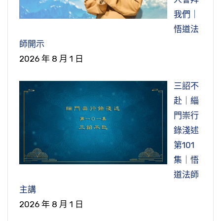
我們｜
悟道法
師開示
2026 年 8 月 1 日
三詔不
赴｜緇
門崇行
錄淺述
第101
集｜悟
道法師
主講
2026 年 8 月 1 日