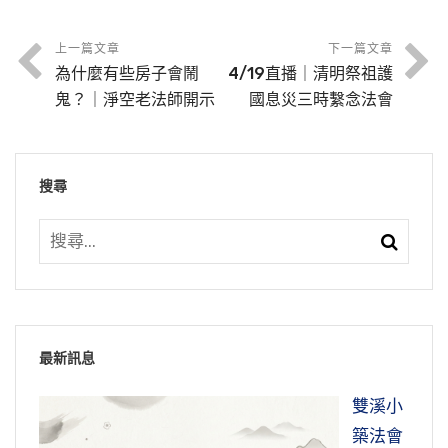
心。
顏回做到了。顏回這個人過失只有一次，他知道
我看到海賢老和尚，我有很高的警覺心，要向他
節錄自：02-041-0011二零一四淨土大經科註
繼。他沒有欲望，沒有名利，名聞利養統統沒
經》，就是這一句名號。「而且由其簡易直捷，
是過失，下一次不會再犯。儒沒有求出離三界，
學習。學習什麼？徹底放下，有等於沒有。資生
（第十ㄧ集）
有，非常單純，萬緣放下。願意吃苦，願意持
則出世之正說偏在斯經」，這句話非常重要。你
上一篇文章
下一篇文章
節錄自：02-041-0010二零一四淨土大經科註
人家也能做到，何況大乘，何況是極樂世界。今
之具，就是生活必須要用的東西，愈少愈好。出
為什麼有些房子會鬧
4/19直播｜清明祭祖護
戒，每天的日子歡歡喜喜，非常充實，一天也沒
要曉得這個東西重要，你就會非常珍惜，才知道
（第十集）
天懺悔，明天又犯，犯了再懺悔，這不行。為什
家人三衣一缽，那是在印度，在熱帶，一年到頭
鬼？｜淨空老法師開示
國息災三時繫念法會
白過，做出榜樣給大家看。所以他的果自然是自
自己是多麼幸運，真的在大乘教裡中了特獎，這
海賢老和尚做出來給我們看了。他一生農耕，開
麼會有這個現象？用妄心。追到究竟處，真妄兩
三件衣足夠了。所以出家人生活簡單，什麼也沒
得心開，自然是感應彌陀現身，佛給他的加持，
個特獎的利益就是你這一生可以作佛，那這個獎
荒，山野裡面的荒地，他把它開發出來耕種糧
個字。我們無始劫以來，一念不覺迷失了自性，
有，樹下一宿，日中一食。資生之具多了就是累
佛給他的信願，現前當來必定見佛。
你要不要領？領回去就發財了，不領回去等於沒
食。一個人一生九十二年，他只一個人開發的荒
變成六道凡夫，在六道裡頭輪迴不知道多少次，
搜尋
贅，家業太大了放不下。一定要曉得，假的，不
有得到。今年這一會，我們的重點是要契入境
地，我們看的報告，一百多畝，面積可觀，種糧
無量劫。無量劫阿賴耶裡面含藏的習氣種子，善
是真的。《楞伽經》裡頭講得好，我們整個這個
「三決定義」就是戒定慧，所以佛法是什麼？佛
節錄自：02-041-0008 二零一四淨土大經科註
界，不重視經典文字的理解，不重視這個，重視
食、種蔬菜、種水果，照顧幾千人、幾萬人，這
少惡多，所以這善保不住，遇到緣它就起現行，
宇宙到底怎麼回事情？佛在經上講的，這些東西
法就是戒定慧這三學。學佛如果把這三條疏忽
（第八集）
修行，重視在真幹。我們在這一年當中，這部經
是世法。一句佛號沒有一天忘掉，那是佛法。耕
惡的力量太強大了。也正是為這個原因，阿彌陀
統統是「自心現量」。你看，一句話講盡了，是
了，那就不是佛法，也不是學佛了；學佛要想成
學完了，決定有往生的把握，決定跟阿彌陀佛見
田，心裡念佛，除草，不妨礙念佛，念佛不妨礙
佛建立極樂世界，極樂世界的好處，把所有一切
我們自己心裡變現的現象，就是一切法從心想
就，決定離不開戒。戒律一般人很難接受，很不
面，像大勢至菩薩所說的，「現前當來，必定見
工作，工作不妨礙念佛。
常常想佛，不要打妄想，不要想別的東西，想別
惡的緣統統斷掉，裡頭沒有。所以到極樂世界你
生。心這麼複雜、這麼麻煩，沒有關係，全是假
願意接受。經典所說的理論，現在人聽起來很喜
佛」。絕不能開玩笑，不能搞兒戲，要用真誠
的東西，就造罪業，我們天天想佛、念佛、拜
最新訊息
所看的盡善盡美，你不會有惡念產生，也就是
的，不是真的。知道事實真相，自然就不放在心
歡、很羨慕、很歡喜；提到戒律就搖頭、就討
節錄自：02-041-0004 二零一四淨土大經科註
心、恭敬心、清淨心，認真學習這部經典。
佛。尤其中年以上的人，現在運動太少了，出門
說，阿賴耶裡頭諸多不善的種子，在極樂世界沒
上，有等於沒有。我有的別人拿去用去了，無論
厭，這東西我們做不到。現在講經的人很多，講
（第四集）
雙溪小
坐車，在家裡坐沙發，舒舒服服的，都不動了，
有這個緣把它引發起來，極樂世界好就好在這
用什麼方法拿去了，我什麼態度？本來沒有，本
戒律的人沒有了，縱然是在傳戒裡面，傳戒不講
最聰明的人、最有智慧的人，把他一生所修的福
節錄自：02-041-0006 二零一四淨土大經科註
築法會
不動，這個機器慢慢就老化，它就要生毛病，所