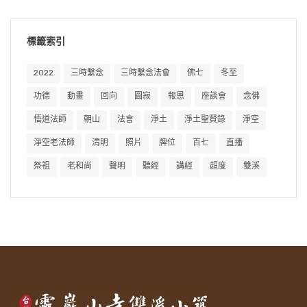
標籤索引
2022
三時繫念
三時繫念法會
佛七
冬至
功德
動畫
回向
圓寂
報恩
座談會
念佛
悟道法師
朝山
法會
淨土
淨土聖賢錄
淨空
淨空老法師
清明
照片
牌位
百七
直播
祭祖
老和尚
聲明
聽經
講經
超度
雙溪