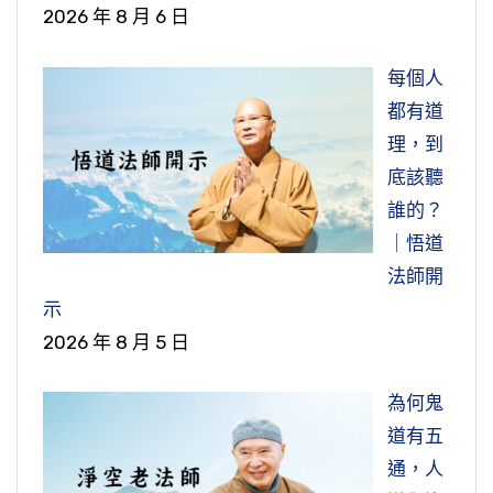
個作帝王的一生能稱心如意？沒有一個。雖享
2026 年 8 月 6 日
大傷，遭到這個亂世，地球的這些災變，元氣大
集）
福，心裡也是提心吊膽，也是沒有一時心裡舒適
衰，再慢慢恢復。好像人生病，生了一場大病，
每個人
的時候，沒有。
不會一下突然好，要相當時間去調養，慢慢恢復
都有道
健康，這個道理我們能懂。所以最重要的我們要
節錄自：02-034-0009 大乘無量壽經（第九
理，到
認真修學，遇到這個法門不容易！經上所說的，
集）
底該聽
續佛慧命的這些人都是善根非常深厚，過去供養
誰的？
無數諸佛如來，得彌陀加持，得諸佛加持，又到
｜悟道
人間來了。哪些人？夏蓮居是不是？他來幹什麼
法師開
的？他來為我們整理經典的，來給我們會集一個
示
好的本子，讓末法九千年依這個本子就能得度。
2026 年 8 月 5 日
黃念老是不是？也是的。他來幹什麼的？他來給
我們會集註解。註解不是黃念老的，註解裡頭有
為何鬼
佛經八十三部，有祖師的論註一百零一部，還有
道有五
日本、韓國的淨宗大德有九部。所以這個註子是
通，人
集註，集諸經、祖師大德對於《無量壽經》的解