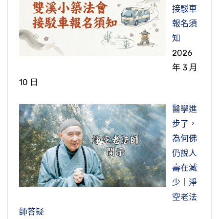
裡。
來不是我的，不就沒事了嗎？心平氣和，快快樂
戒就不像話，雖然講戒也是敷衍場面而已。因為
報，在什麼時候享？臨命終時。臨命終時享什麼
（第六集）
接駁車
以一定要運動。運動，拜佛是最好的運動，沒有
樂。我的，我還常常念著，這就錯了，這念什
時間短也講不清楚，也不會認真去講，這是我們
福？沒有病苦，這是大福報，臨終不生病。臨終
報名須
離開佛。你每一天拜一百拜，一百拜可以分成兩
節錄自：02-041-0007 二零一四淨土大經科註
麼？念輪迴，念六道，念迷惑顛倒。要學放得
眼前事實的真相。佛在這個地方，戒學裡面只給
清清楚楚、明明白白，臨終可以站著走、可以坐
知
次，早晨拜五十拜，晚上拜五十拜，非常好的運
（第七集）
諸位知道，身不染污，你的身體就健康了，你怎
下，放得下之後，自然你就看得破，智慧現前
我們提了個綱領，絕對不是說就是這四樁事情，
著走，知道自己到哪裡去。這個去處，第一殊勝
2026
動。運動，也沒有離開三業恭敬，你看看多好，
麼會生病？生病是被病毒污染，你才會生病。病
了。
四樁事情以外就沒有了，那我們就想錯了。所以
的是極樂世界，我們這一生業報完了之後，到西
年 3 月
正是身動心不動，這個心裡面，都是想佛、憶
毒從哪裡來的？根是貪瞋痴三毒。只要把內心裡
求學總要舉一反三，聞一知十，佛給我們講這一
方極樂世界去了，到極樂世界就是作佛去了。這
10 日
佛、念佛，這個是最殊勝的懺悔法。
頭貪瞋痴三毒拔掉，你就永遠不生病了，醫生跟
節錄自：02-041-0005 二零一四淨土大經科註
樁，其他的我們都要能夠聯想到。這才是佛的好
在十法界裡面，最高的選擇，選擇作佛，所以不
我向章嘉大師請教，佛法會不會滅掉？他告訴
醫藥跟你就絕交了、斷交了。如果你貪瞋痴慢這
（第五集）
學生，真正能體會佛為我們開導的真實義。
會選擇生天，當然也不會選擇來生再到人間，去
醫學進
我，佛說的不會錯，佛沒有妄語，佛說末法還有
節錄自：02-034-0010 大乘無量壽經（第十
些毒素不拔掉，那就沒法子了，醫生、醫藥跟你
享人間的富貴，不幹這個事情，富貴是假的。我
步了，
九千年，肯定佛法不會滅掉。但是佛法有興有
集）
結下不解之緣，你活得很痛苦。所以自私自利、
節錄自：07-002-0001 大佛頂首楞嚴經清淨明
們翻開歷史，看看歷朝歷代的這些帝王將相，當
為何佛
衰，這是不能避免的，九千年當中有興有衰。現
貪瞋痴慢少一分、斷一分，你的身體就恢復一分
誨章 （第一集）
年在世轟轟烈烈不可一世，今天在哪裡？都埋在
仍說人
在佛法是衰到低谷，似乎是滅法，還會起來，什
健康，縱然你有病，治的時候很容易治；如果斷
地下了，他有什麼了不起。你要把這個事實真相
壽在減
麼人帶起來？就是這經上講的，「當有眾生，值
兩分，你就恢復兩分健康；斷三分，你就恢復三
看清楚了，世間的功名富貴你就放下了，沒有意
少｜淨
諸善本，已曾供養無量諸佛，由彼如來加威力
分健康。
思。享這些世間的福報，福裡頭有許許多多的苦
空老法
故」。他們會乘願再來把佛法再興起來，再興起
在裡頭。自古以來哪一個作帝王的不辛苦？哪一
師答疑
來絕對不是我們想像那麼快，因為這個社會元氣
節錄自：02-034-0118 大乘無量壽經（第一一八