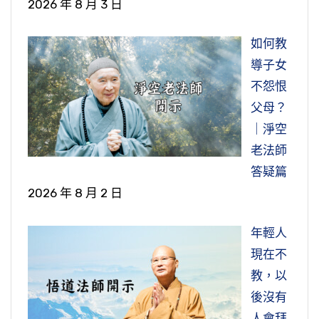
2026 年 8 月 3 日
如何教
導子女
不怨恨
父母？
｜淨空
老法師
答疑篇
2026 年 8 月 2 日
年輕人
現在不
教，以
後沒有
人會拜