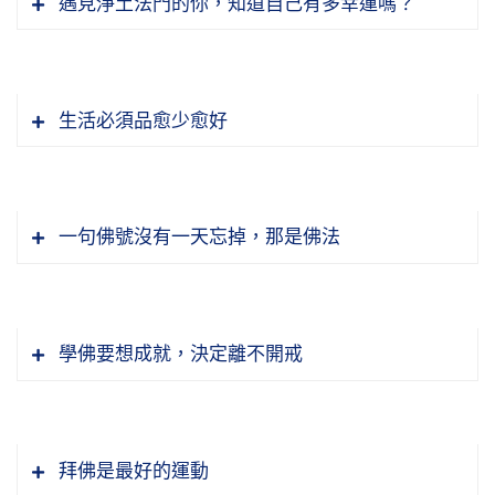
遇見淨土法門的你，知道自己有多幸運嗎？
興、很歡喜。這個高興、歡喜的心還不足，為什
到徹底放下，這個方法。為什麼放不下？你沒有
麼？你還沒有真正徹底放下，一心一意念佛求生
徹底了解。真正徹底了解事相，不要勸你，你自
這一生當中善心善行，緣不足就會遇到很多障
淨土，這個還沒做到。這就是善根福德因緣有，
然放下。為什麼？假的，不是真的，你就不再執
礙，不能成就，但是功德是圓滿的，不做就圓
不足，怎麼辦？加緊。加緊行不行？行，鍥而不
生活必須品愈少愈好
著了。你果然真正明白了解了，人生在世一場
滿。沒有障礙，他做成功才圓滿；有障礙，不成
捨，真正要做到分秒必爭，我絕不能讓時間空
空，你空手而來，你也是空手而去，這個世間上
功也圓滿。《楞嚴經》上說的，「發意圓成，圓
過，每一秒鐘都是阿彌陀佛。這爭什麼？爭這一
人的心要善良，常常想念苦難眾生，住在世間幹
一絲一毫你也帶不走，包括身體也帶不走，這要
滿功德」，因為你發的是真心。為什麼有障礙？
生成就。想別的，幹別的，把阿彌陀佛忘掉了，
什麼？為他們服務，為他們謀幸福，這樣的人佛
搞清楚，這是事實真相。真搞清楚、搞明白了，
不是自己的業障就是眾生福薄，方方面面看清
一句佛號沒有一天忘掉，那是佛法
那就是造輪迴業。無論幹什麼，像海賢老和尚一
菩薩加持你，鬼神也擁護你。你的心是真心、清
自然放下，我不再受這些東西牽累，無需要牽掛
楚。那障礙我的那個人不是障礙我，障礙眾生，
樣，心裡全是阿彌陀佛，那就是念念都是功德，
淨心，你的願是真實願，是為利益眾生，為正法
這些東西，這些東西統統是生死輪迴的根，這個
我們為眾生服務他障礙，我們沒法子為大家服
「及聞諸佛名者」，這前面跟諸位報告過，諸佛
積功累德。無論幹什麼事情，心裡有佛號，念佛
久住，自自然然得到佛力加持。
根要把它斷掉。怎麼辦？就用一句佛號，這一句
務，我們樂得清閒，功德還圓滿，他造的罪業。
名就是阿彌陀佛，阿彌陀佛就是諸佛名。「是諸
跟工作不相妨礙。工作有用心、有用力的，用力
學佛要想成就，決定離不開戒
佛號要變成我們真正的根，我們往生極樂世界。
他結罪不從我這結，因為我不見怪他，我不跟他
善男子、善女人，皆為一切諸佛之所護念」，這
不妨礙，用心有妨礙。如果是用心的，把佛號停
節錄自：02-041-0012二零一四淨土大經科註
作對，他跟眾生結罪。
個利益無量無邊。「又念佛之人有四十里光明燭
下來，認真把事辦好。辦好之後，事放下來，佛
（第十二集）
蕅益大師說得最好，能不能往生，決定在信、願
節錄自：02-040-00346 二零一四淨土大經科註
身，魔不能犯」。這是阿彌陀佛本願威神的加
號趕快提起來，要養成習慣。最好事這方面愈少
之有無，真有信、真有願，往生的條件就具足
（第三四六集）
節錄自：02-041-0013 二零一四淨土大經科註
持，佛的加持是平等的，問題就是我們願不願意
拜佛是最好的運動
愈好，隨緣不攀緣，這就好，總要把時間挪出來
了；品位高下，生到極樂世界什麼品位，這是念
（第十三集）