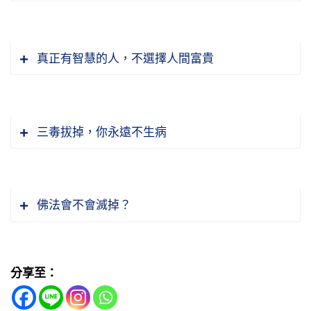
接受，真信真願就接受了。如果我們接受了，但
念佛，這就對了。
佛功夫的淺深。所以往生極樂世界，一定要信願
是還有疑惑，在這種情形之下，如果你業障習氣
「生彼國已」，生到極樂世界。「見佛聞法」，
持名。念佛的功夫深，深在什麼地方？他沒有說
很重，魔還是能侵犯你；你能夠勇猛精進，心無
不但見阿彌陀佛，同時見十方一切諸佛如來，不
節錄自：02-041-0014 二零一四淨土大經科註
念佛多少，念佛多少沒說，一念、十念，如果功
真正有智慧的人，不選擇人間富貴
雜念，魔就不能侵犯你。魔從妄想生的，從雜念
但聽阿彌陀佛說法，同時聽一切佛說法。「得無
（第十四集）
夫深，都能到上上品往生。一生沒念過佛，最後
生的，所以念佛人沒有雜念、沒有妄想，魔就不
上悟」，無上悟就是我們常說的，大徹大悟，明
往生的時候念十聲，他上上品往生，這怎麼念
大勢至菩薩在最後講念佛的方法，說得非常簡
能侵犯你了。
心見性，智慧、神通、道力跟佛一樣。跟哪一尊
的？深心，什麼叫深？清淨心深，平等心更深，
單、非常扼要，淨念相繼，都攝六根，前面一
佛？就是跟阿彌陀佛，阿彌陀佛的弟子當然跟阿
三毒拔掉，你永遠不生病
覺最深。用清淨平等覺念，上上品；用平等心
句，「都攝六根，淨念相繼」八個字。都攝六根
節錄自：02-041-0012二零一四淨土大經科註
彌陀佛相同。「由有念而入無念」，在沒有往生
念，上輩，上中品、上下品；用清淨心念，生方
教我們放下，眼從色塵裡頭收回來，耳從聲塵裡
（第十二集）
之前有念，往生到極樂世界就證得無念。「因往
第四，「懺悔業障」。怎麼懺悔法？舞台上表演
便有餘土，中輩往生，中上品、中中品、中下
面收回來，六根不要向外緣，向外緣生煩惱，統
生而契無生」，沒有往生之前有生死、有輪迴，
痛哭流涕，也感動台下的觀眾，算不算懺悔？不
品。功夫成片往生，這是我們一般人都做得到
統收回來，不緣外，緣內。內是什麼？內是阿彌
佛法會不會滅掉？
往生到極樂世界，生死輪迴了了、沒有了，那個
一定。章嘉大師教給我，懺悔業障要用真誠心、
的，就像黃念老一樣，功夫成片，來佛寺三位大
陀佛，起心動念想阿彌陀佛，眼看阿彌陀佛，耳
世界不生不滅。「頓悟此心，本來平等」，這就
恭敬心，決定後不再造，這叫真懺悔。大師說佛
德為我們示現的全是功夫成片，讓我們看到的。
聽阿彌陀佛，鼻聞香，供佛的香阿彌陀佛，六根
在這個時代，「聖道一種今時難修，其難非
是本經的經題，清淨平等覺。清淨平等覺是誰？
法重實質不重形式，實質就是後不再造，這叫真
這樣的人往生是凡聖同居土，一般人是凡聖同居
都用在阿彌陀佛上。淨念相繼，淨是清淨心，念
一」，難太多了，佛所講的八萬四千法門、無量
就是阿彌陀佛，阿彌陀佛有一個別號叫清淨平等
分享至：
懺悔。孔子所說的不貳過，過失只有一次，下一
土。
是一個念頭一個念頭相繼不斷。這些時候我常常
法門，學不容易，修更困難，這我們能理解。
覺。所以說此心即是阿彌陀佛，阿彌陀佛就是此
次決定不會有同樣的過失。誰做到了？孔子讚歎
提到賢老和尚九十二年佛號不斷，這叫淨念相
「特此一門，至圓極頓」，這一門就是《無量壽