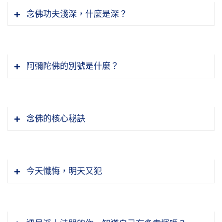
念佛功夫淺深，什麼是深？
阿彌陀佛的別號是什麼？
念佛的核心秘訣
煩惱習氣，說起來容易，斷起來是真難，大家都
有這個經驗，諸佛菩薩也在所不免。用什麼方
今天懺悔，明天又犯
法？佛為我們說出來了，一門深入、長時薰修，
就用這方法，不用這個方法做不到。因為這個方
過去生中我們知道，曾經遇到過這個法門，不止
法怎麼落實？落實在「今現在說法」，就是說法
一次，所以我們今天能遇到，而且遇到了很高
不間斷，聽法、修法不間斷，佛用這個方法來達