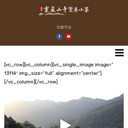
社群平台
[vc_row][vc_column][vc_single_image image=”
13114″ img_size=”full” alignment=”center”]
[/vc_column][/vc_row]