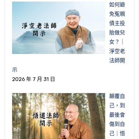
所以我們這個民族，現在四大文明古國，現在只
燈不會停，我現在已經念到紅綠燈都不知道，他
如何避
有中華民族還存在，就是靠那個牌位 。以前我小
向師父報告這個。
免冤親
時候，在台灣很多基督教去傳教，基督教傳教很
債主投
他想我念得這麼專心，師父應該會大大讚歎，主
厲害。迷信拜木頭，祖宗牌位是木頭刻的，拜木
胎做兒
要是想讓師父讚歎他，誰知道被師父罵了。他說
頭，那個也不會講話，拜它幹什麼？所以要去信
女？｜
你怎麼可以這樣，你開車要專心開車，紅綠燈要
教的人，就要把自己家裡祖宗牌位拿去教堂燒
淨空老
看清楚，不能綠燈看成紅燈，紅燈看成綠燈，這
掉，不拜祖先。
法師開
會發生車禍，危險。客人如果要到機場趕班機，
示
我父親的父母都沒有念書，但是對這個傳統，背
你開錯路，飛機飛走了，你怎麼對得起人？所以
2026 年 7 月 31 日
叛祖宗這個觀念他們很強。我從小，父親講做人
被罵了以後，才知道原來自己這樣做不對。所以
不可以背叛祖宗，我們閩南語講不能背祖。所以
工作的時候專心工作，工作做好，不用想工作的
顛覆自
我回來福建做法會，也是尋根，那這就是做人不
事，想念佛。
己，到
能忘本；如果做人忘本，人就不如畜生。狐狸去
最後會
念佛的時候專心念佛，念佛就不要又想著工作，
外面討食物，狐狸在外地死了，牠的頭一定朝著
傷到自
這樣佛才念得好，工作也才做得好，要用這個心
巢穴的方向，就是牠不忘本，我是從那邊過來
己｜悟
態才對。所以這裡叫我們放下，不是什麼都不清
的。如果人都忘本，那不是不如那一隻狐狸嗎？