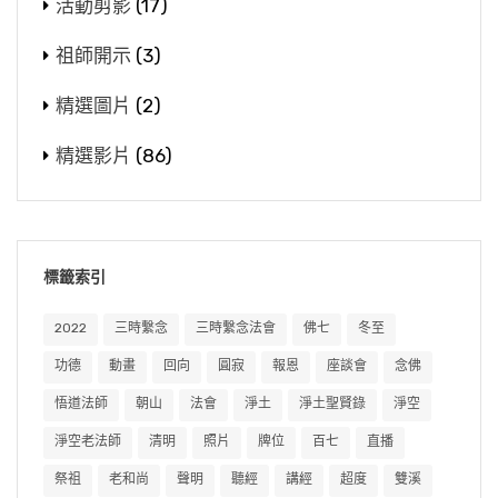
活動剪影
(17)
祖師開示
(3)
精選圖片
(2)
精選影片
(86)
標籤索引
2022
三時繫念
三時繫念法會
佛七
冬至
功德
動畫
回向
圓寂
報恩
座談會
念佛
悟道法師
朝山
法會
淨土
淨土聖賢錄
淨空
淨空老法師
清明
照片
牌位
百七
直播
祭祖
老和尚
聲明
聽經
講經
超度
雙溪