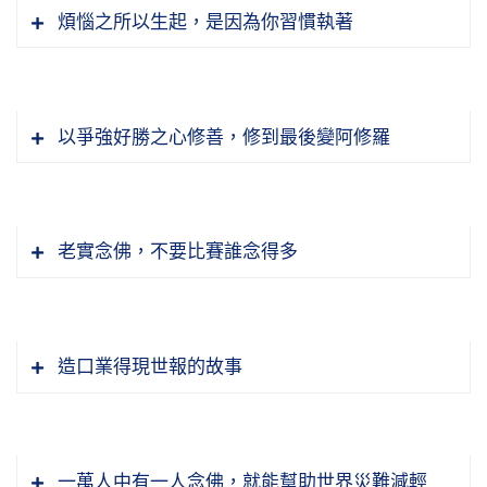
煩惱之所以生起，是因為你習慣執著
以爭強好勝之心修善，修到最後變阿修羅
老實念佛，不要比賽誰念得多
造口業得現世報的故事
《了凡四訓》你念通了，你就不怕了。因為你知
道布施出去不是沒有了，不是丟掉了，是給你寄
一萬人中有一人念佛，就能幫助世界災難減輕