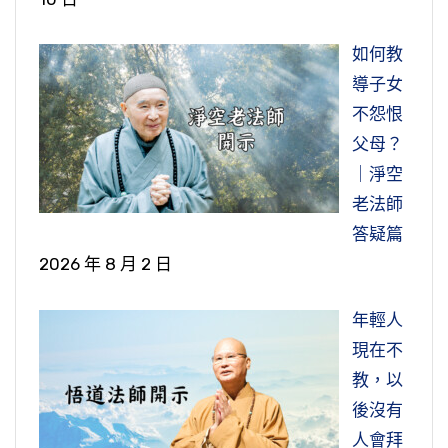
意思裡面可以體會到一般人的常情。老人總是會
們也會向他學習，也會學好了。如果我們接觸壞
節錄自：大勢至菩薩念佛圓通章疏鈔菁華（第五
去改，你只要心好，你的相貌就好。算命的也會
懂，那很可憐，不曉得為什麼出家的。糊裡糊塗
根。
牽掛兒女，甚至自己快死了，那口氣快斷了，眼
人，原來是好人也慢慢會學壞。這就是俗話講
集）
講，相隨心轉，你為什麼不相信這個？心好相就
如何教
出家，將來也糊裡糊塗死了，不曉得去哪裡，自
我們讀佛經，讀聖賢的經典，主要是薰習，這個
睛要閉了，他還會想到兒女。查定宏的母親也是
的，近朱則赤，近墨則黑的道理，因此我們選擇
好，心好身體就好，身心健康。不要被人欺騙，
節錄自：大勢至菩薩念佛圓通章疏鈔菁華（第五
導子女
己都搞不清楚，那真正可憐。
薰習，在《楞嚴經．大勢至菩薩念佛圓通章》
跟一般人一樣，那我們一般人也是有這樣的情
環境，選擇接觸的人就非常重要。
佛菩薩不騙人，都給我們講真實話，你不聽，要
集）
不怨恨
講，「如染香人，身有香氣」，就是我們一件衣
況，這個也是人之常情，世間人的常情都是這
去聽那些美容師的話，那真的自己自找苦吃！花
所以過去，好像永和市的市長辦的一個講座，請
父母？
服原來沒有香氣，把它放在有香氣的檀香櫃裡
樣，總是說不牽掛自己的兒女那不太可能。但是
《弟子規》也講，好人，我們要多親近，多向他
祭祀總是對祖先一個恭敬至誠心，所謂「慎終追
錢還不打緊，後面的副作用，身體破壞的苦，那
我們淨老和尚去講演。有幾個出家女眾到圖書館
｜淨空
面，放三個月、半年，再拿出來它就有香氣。是
兒女，兒孫自有兒孫福，做父母的人總不可能照
學習；惡人，就要敬而遠之，對他恭敬，但是不
遠，民德歸厚。」民心歸於厚道，天下就太平，
是無法處理的。
來請經書，她就跟我講，她說請你師父不要罵出
老法師
用這個來告訴我們，念佛就是接受佛這個氣分的
顧兒孫一輩子，你總有一天要離開他們。特別是
要向他學。這樣我們的善業才會不斷的增長，惡
這是教育的一個根本，教孝，教人不要忘本，教
家人，我們就去聽；如果要罵，我們就不聽。我
答疑篇
薰染、薰習，就好像被這個煙來薰，薰需要一段
年紀大的人，七十歲以上的。
業不斷的減少。如果我們遠離好人，親近惡人，
我們要身心健康，要相信自己，念頭要善，思想
人要飲水思源，不可以忘記祖宗，不可以不要祖
聽到也搖頭了，你把他的話當作在罵。他是為我
2026 年 8 月 2 日
時間，它那個香氣才會入進去，所以念佛也是要
肯定我們造的惡業就愈來愈多了，善業愈來愈減
要善，這是《十善業道經》，佛告訴龍王的話，
宗。不要祖宗吃虧是我們，你得不到祖宗的賜
們好，恨鐵不成鋼。所以一個人好話、壞話要懂
節錄自：西方確指（第二十八集）
一門深入，長時薰修。
世出世間一切法統統放下，不但世間法不放在心
少了。因此結交朋友，對我們修學關鍵就很重要
「菩薩有一法，能斷一切諸惡道苦」，什麼法？
福。
得，那個是愛語，愛護我們的話，對我們有幫助
年輕人
上，這裡要記住，放下不是事情都不做了。如果
了。
就是善法，就是這個十善業道。你的思想跟十善
的話，所謂良藥苦口婆心，忠言逆耳。好的藥並
學習任何東西都是一樣的原理原則，時間不夠就
現在不
事放下就錯了，主要是教我們心上不能牽掛，心
這都是教育的意義，不是迷信，你把它看作迷信
業相應，你的見解跟十善業相應，你的言語行為
不好吃，苦，但是它能治病；忠言也不好聽，聽
達不到它的效果，也沒有辦法得到它的利益。像
教，以
我們是走一條人生光明的大道，還是走一條黑暗
不能掛礙，事不妨礙。平常應該做的工作、做的
那完全搞錯了。祖先不認識拜他幹什麼？拜那個
跟十善業相應，你沒有一樣不善，這樣就身心健
了總是聽得不順，但是我們能理解，能夠接受，
我們煮飯、煮開水，也是要有一定的時間，不是
後沒有
的道路，交朋友就非常重要。古人講師友，師是
事情，一定要做，事不障礙，心裡面的念頭才是
牌位，牌位也不會講話。過去也有人講，我在台
康，幸福美滿，你真的做得到。所以不能到外面
對我們修行有很大的幫助。
馬上放，馬上就開了，需要一個時間、一個過
人會拜
老師、善知識，友是同學、同參道友，大家志同