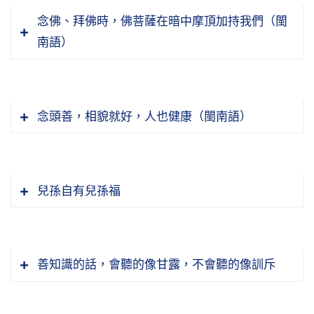
會受災受難。主要在修福積德，這才是真的，這
念佛、拜佛時，佛菩薩在暗中摩頂加持我們（閩
個可以帶得走的，其他帶不走。
南語）
我們起心動念，老祖宗教給我們，「行有不得，
反求諸己」。起心動念先想想，當事人是我自
節錄自：千手千眼觀世音菩薩廣大圓滿無礙大悲
己，我怎樣承受？我喜不喜歡？「己所不欲，勿
心陀羅尼經（第二十集）
施於人」，這叫善心。我不希望人家這樣對我，
念頭善，相貌就好，人也健康（閩南語）
佛教我們用心像鏡子一樣，不著相。不著相，
我也不能以這樣去對別人；我不喜歡的事情，也
《金剛經》講得最詳細，就是觀照，心像鏡子一
不會加給別人，這個叫善心，就能避免過失、避
樣照萬物，照得清清楚楚。你看鏡子它照得很清
免惡報。我喜歡別人怎樣對我，我就要怎麼樣去
楚，但是它有沒有落痕跡？沒有，它還是清清淨
兒孫自有兒孫福
對別人，這樣才能得到善的果報。我不希望別人
人有命運，過去世造的善惡業，這一生的果報。
淨的，外面的景像照得很清楚，不分別、不執
這樣對我，我千萬不要用這種方法去對付別人，
過去今生造的業，今生也會有加減乘除的，也可
著。所以我們學佛，就是學像鏡子一樣，這個心
我不喜歡，人家也不喜歡，這是人之常情。所以
以改造命運，命運改得比原來好，也可以把原來
像一面鏡子，我們接觸看到外面的種種境界清清
人能夠時時刻刻回光返照，過失就會慢慢減少。
很好的命改成很不好，就看這一生造的善惡業。
善知識的話，會聽的像甘露，不會聽的像訓斥
楚楚，但是不受污染，不起心動念、分別執著，
我們修行人一定要知道，相不礙性，性也不礙
在造作一切惡業的時候，如果完全沒有想到別人
多行善，命運原來不好也可以改成好；如果惡業
就不著相。這是鏡子。但是我們六道凡夫就污染
相，理事無礙，事事無礙。只要不執著，就不會
的感受，只是想滿足自己的快意，這個不行，你
造太多，原來命運很好變成不好。所以過去今生
了，就像照相機一樣，一照影像都進去了，就有
『為相所轉』，就不會被相所轉，『且相反為我