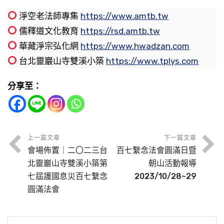
盡人能念佛，這個地球上的人都能念佛，災難這
一個，上第二個他心裡就不舒服。這過去我們淨
來要死的時候忽然就講不出話，而且舌頭一直
你現在心裡有一件很重要的事情，不管你跟人談
直念下去，這樣就對了。我們不知不覺跟道就暗
個業報就可以轉移了，這個地球上不會有災難。
淨空老法師專集
https://www.amtb.tw
節錄自：淨土集（印光大師法語菁華）（第一
老和尚常講，在台北松山寺有一些老菩薩上香，
爛，爛到整個口都爛掉了，爛光了。也沒有病，
話或者做事，這件事都會放在心上。所以這是譬
合道妙了，不知不覺你就入這個境界，不要刻意
如能有少數人念佛，亦可減輕，如果不能全部的
儒釋道文化教育
https://rsd.amtb.tw
集）
他搶第一個，搶頭炷香，去爭，鬥爭，連上香都
就是那個舌頭爛爛爛爛，爛到死了。後來那個婢
喻我們念佛這件事情很重要，時常放在心裡，不
去求，老實念就好。
人都念佛，但是有少數的，比如說一萬個人當中
華藏淨宗弘化網
https://www.hwadzan.com
要爭。上香是好事，也到寺廟來修福。但是阿修
女看到這樣，一生不敢隨便罵人，她不敢罵人，
管你工作或是跟人談話，你心裡在想佛念佛的念
有一個，這樣也能夠幫助這個世界的災難減輕，
台北靈巖山寺雙溪小築
https://www.tplys.com
羅好勝，你出一萬，我出兩萬，我比你多，把你
不敢毀謗，造這個口業，這個果報她看到了。所
頭從來沒有忘記，這就是憶佛。所以不管你有空
節錄自：金剛經講義節要（第十九集）
不能完全避免，但是可以減輕。目前我們能做到
佛的境界，一心達到清淨，你要看，任何時候都
壓下去。甚至讀經念佛都有用比賽心態的在讀在
以這個果報也是示現給眾生看，看了之後知道經
還是沒空，這一念都不會忘記，心裡都有佛，這
分享至：
的就是少數人念佛，我們做繫念法會、念佛，迴
能看到。心還沒清淨以前，最好不要想要看到什
念，這個念到最後那不是作佛，去作阿修羅，他
上講就是這個事情，不能造這個業，這個都是善
叫做憶佛。
向給這個世界消災免難，是可以幫助這個世界的
麼，如果一直想要看到什麼，魔就會來擾亂你，
有福報。阿修羅容易造業，福報大造的業就重，
巧方便。
災難減輕，大災難化小災難，小災難就化沒有災
他就變個假佛來騙你，如果你認為那是真佛，就
福報享盡，惡業造多了，就墮到三惡道去了，甚
節錄自：大勢至菩薩念佛圓通章疏鈔菁華（第四
難，目前我們只能做到這一點。因此，明白這個
被魔騙了。這很重要，所以要見如不見。換句話
至墮到地獄去了。
另外，我們最近看老和尚推薦海賢老和尚這個光
集）
上一篇文章
下一篇文章
『樂』是愛好，心裡真正生起愛好西方極樂世
會場佈置｜二〇二三台
百七繫念法會圓滿日暨
道理，就多多勸人念佛，多一個人念佛，就多一
說，如果你看到惡的境界，你的心也保持如如不
碟，第一版裡面有講到，海賢老和尚的八媽口業
界，歡喜阿彌陀佛，歡喜要去西方，歡喜見阿彌
節錄自：淨土集（第四集）
北靈巖山寺雙溪小築第
朝山活動報導
分消災的力量，愈多人念愈好，效果就愈大。
動，惡境界也是在考驗你，讓你的功夫提升進
很不好，罵詈，又很凶。後來三十二歲的時候，
陀佛，這個願才是真的，這才是真願。念念當中
七屆護國息災百七繫念
2023/10/28~29
步。所以好的境界、壞的境界都是在考驗我們，
自己把自己的舌頭咬斷，嚼舌根，把自己的舌頭
圓滿法會
想念阿彌陀佛就像我們想念父母、親人一樣，懷
節錄自：護國息災法語（第三集）
不管看到什麼境界，好或是不好，我們的心都要
咬斷；三十二歲生小孩，在一次的難產當中就死
念西方極樂世界就像懷念我們的故鄉一樣，要有
保持清淨平等，這樣就對了。古大德有一位禪
只要我們真正仰慕普賢菩薩之德，效法普賢菩薩
了。我們現在在人間看到「無舌瘡口報」，這是
這種深的『樂欲』，這才是願。所以有人說發願