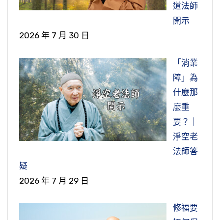
道法師
楚，這不是佛的意思，不能誤會了。
人都不如畜生。
開示
2026 年 7 月 30 日
節錄自：大勢至菩薩念佛圓通章疏鈔菁華（第三
節錄自：中國福清城山寺法會開示（第一集）
集）
「消業
障」為
什麼那
麼重
要？｜
淨空老
法師答
疑
2026 年 7 月 29 日
修福要