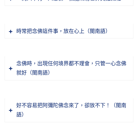
在堅牢庫，好像這個錢你沒有用去存在銀行，你
的錢還在，不是沒有。但是存在世間的銀行也不
保險，為什麼？幣值會貶值，來個什麼金融海
嘯，恐怕那些鈔票就變衛生紙了，這個歷史上也
時常把念佛這件事，放在心上（閩南語）
常常發生這樣的事情。
所以你說現在錢存很多在銀行，有沒有保障？誰
都不敢講。最保險的保險公司，佛這家是最保險
念佛時，出現任何境界都不理會，只管一心念佛
的，佛勸你修，修布施，你去修供養三寶做法布
就好（閩南語）
施，就給你寄在堅牢庫，五家都搶不走。你只要
有福報，什麼海嘯對你來講都沒有影響。如果沒
有福報，送到金山、銀山照樣餓死。就像現在很
好不容易把阿彌陀佛念來了，卻放不下！（閩南
多人想要逃難，如果你沒有福報，命該絕了，你
語）
逃到哪裡都逃不掉，因為這個業報它是如影隨
形，跟著你走的，你怎麼逃？怎麼樣能夠化解避
免？修福，你福報修大了，你走到哪裡，你都不