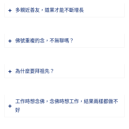
跟人結了怨。你罵人，罵得很痛快，但是跟人結
的善惡業所招感的。鬼神他有賞罰之權，他有賞
這些相，照相機底片就有這個相了。鏡子沒有，
所轉』。我們現在要學習的就在這個地方，我們
多親近善友，道業才能不斷增長
怨。你不喜歡人家罵你，別人也不喜歡你罵他，
罰的權力，但是他沒有轉移之權，轉移之權在我
我們看《無量壽經》講五道，有的經典講六道，
鏡子，你來的時候照得很清楚，你走了，它就沒
在生活當中執著習慣了，這個道理雖然懂，但是
這是人同此心，心同此理。縱然是以善意幫助別
們自己個人，你要怎麼轉變，這個權力在我們自
講六道就是把阿修羅再列為一道。一般經典把阿
有了，乾乾淨淨。正當在照的時候，它還是乾乾
境界一現前我們很習慣的就執著。如果我們不執
人，手法也要講求善巧方便，總是讓人生歡喜
己身上。鬼神他只是根據眾生造的善業惡業，他
修羅列為一道是偏指天道的阿修羅，把天道這個
淨淨的，所以佛教我們用心如鏡。這個就是《心
著就不會生煩惱，人家讚歎我們，我們也不會高
心。
去執行這個賞罰，他沒有權力作善給你降惡報，
阿修羅列為一道，就變成六道。實際上人道也有
佛號重複的念，不無聊嗎？
經》講觀照，觀照這樣的心來見這些事物，不著
興；罵我們，也不會生氣，不執著了。高興起貪
我們學佛的一個態度，不能高推聖境，也不能漫
作惡的給你降善報，他沒有這個權力。所以高雄
阿修羅，畜生道有，鬼道也有。阿修羅福報很
相。諸佛菩薩不管照什麼，他心地始終是清淨
心，生氣起瞋恨心，貪瞋痴就是從執著來的，我
不經心的，不用心來學習。我們念佛，也不能不
節錄自：無量壽經選講（三十三品至三十七品）
鳳山那個城隍廟，一進門，門口那個對聯就寫
大，天阿修羅他天福跟天人沒有兩樣，但是他有
的，他沒有絲毫的污染，像蓮花出污泥而不染。
們就被相所轉了。我們時時刻刻，無量劫來都是
用心念佛，就用個平常心念佛。什麼叫老實念？
（第二十四集）
了，它說你們來這裡，如果你修善，不求我，我
天之福，沒有天之德，真正天人他有福又有德。
被相所轉，所以很辛苦。如果不執著就不會被相
就是平常心來念，就叫老實。如果念佛，你還要
為什麼要拜祖先？
也會降福給你們，意思說你不用巴結我，也會降
阿修羅他也做好事、做善事，他有跟天人一樣的
毀謗這個會有果報的，不是說罵一罵、毀謗毀謗
節錄自：無量壽經選講（三十三品至三十七品）
所轉，相反的，相為我所轉。我們不被相轉，我
跟人家比賽，那不老實。念經也要跟人比賽，念
福給你；如果造惡業，你來巴結我，我也沒辦
福報，但是沒有天人的德行。
就沒事了，這個後面有果報，『說無舌瘡口
（第十九集）
們反過來就去轉相，這叫轉境。《楞嚴經》講
咒也要跟人比賽，比賽誰念得多，那就不對，錯
法，那個對聯寫的意思就這樣。所以城隍廟我們
報』。在紀曉嵐《閱微草堂筆記》，裡面有記一
「若能轉物則同如來」，你轉過來，就跟如來是
了，心態不對。所以我們就一句佛號，怎麼樣？
為什麼？因為他修善事夾雜傲慢、好勝、好鬥，
淨老和尚講，它是一個因果教育的，擔任社教
個公案。有一個大戶人家的女主人，下面很多婢
工作時想念佛，念佛時想工作，結果兩樣都做不
一樣。
平平常常，字句分明，一句接一句一直念下去，
護國息災根本的方法在念佛，這個很多人他不知
夾雜這個，變阿修羅。所以修行做好事，如果夾
（社會教育的）。教什麼？教因果，善有善報，
女。紀曉嵐聽到她一個婢女講了這個事情，他把
好
這樣就對了，就這麼簡單，是我們自己把它想得
道，所以他不會認真去念。一切災難都是眾生惡
雜這個煩惱，修到最後就變阿修羅，爭強好勝，
惡有惡報。在我們中國自古以來，城隍廟它是擔
它記錄下來。她說以前有個女主人很會罵詈，就
節錄自：金剛經講義節要（第二十七集）
太複雜。你放下自己這些成見，老老實實聽佛在
業所感召的，災難怎麼來的？造惡業來的。如果
不懂得禮讓，總要搶在第一，連上個香也要上第
任這個功能的，它的功能就是教因果報應的。
是惡口、毀謗，很會罵，什麼話都講得出來。後
經上給我們講的，我們就老實念，執持名號，一