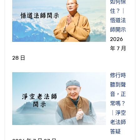
如何保
住？｜
悟道法
師開示
2026
年 7 月
28 日
修行時
聽到聲
音，正
常嗎？
｜淨空
老法師
答疑