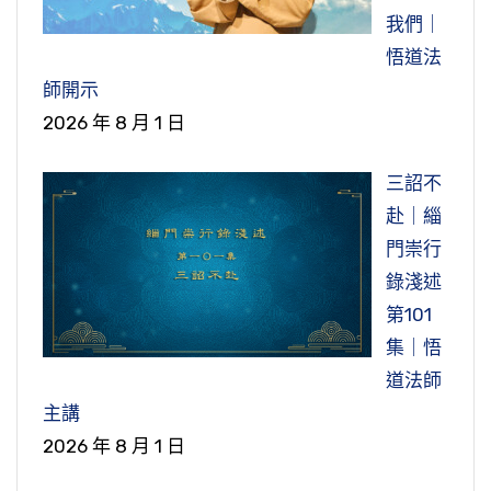
障礙。
灣小時候，也有聽到一些大人講，他們也都不
求，你不能去外面求，要從自己內心去求。
程。我們學習任何東西也都是必須要有耐心、長
我們｜
道合在一起學習。選擇老師，多親近善友，我們
懂，但是這個傳統不拜又不行，要拜祖先，忌日
所以過去我聽我們淨老和尚在教訓我們，講什
遠心，我們就把它當作吃飯一樣。
所以教我們放下萬緣，是將我們心裡的牽掛、憂
悟道法
的道業學業才能不斷的增長，這點非常關鍵，也
節錄自：覆講淨老和尚第一次宣講淨土大經解演
要拜祖先的，一年拜好幾個。
麼，我聽到好像甘露一樣，有人聽到他就難受，
慮、分別、執著這些雜念妄念放下。不是叫我們
師開示
非常重要。因此我們想要成為一個好人，就要多
義（第十九集）
那有什麼辦法！我聽了很有受用。講的都是我的
過去有人請教印光大師，說每天念那句佛號多單
事情不要做了，工作不要做了，如果是家庭主
2026 年 8 月 1 日
親近好人，這要遠離惡友。
有些人他也不知道為什麼要拜，拜得都生煩惱，
毛病，還好他指出來，不然我不知道，自己不曉
調，重複重複的念，為什麼要每天念，不是很無
婦，放下，三餐也不煮了，全家都餓肚子。所以
但是也無奈，傳統就這樣，不拜也不行，拜又不
得。所以不能把好話當作壞話。如果一直讚美，
聊嗎？印光大師說，世間人幹無聊的事情太多
節錄自：淨土集．印光大師法語菁華（第一集）
三詔不
這要聽清楚，不能聽錯了。放下是放下心裡的胡
知道為什麼要拜？所以就講一些話，就是說祖先
聽得是很舒服，但是好像毒藥一樣，好像鴆酒止
了，你每一天要不要吃飯，吃飯多麻煩，為什麼
赴｜緇
思亂想，放下這個就對了。我們有工作的時候工
不會來吃，真的他來吃，沒有人敢拜，都被吃光
渴、漏脯救饑，不但沒有幫助，反而有害，所以
要重複的吃？為什麼要吃？因為不吃你就沒體
門崇行
作，工作做好，有空閒的時間，一心念佛，這樣
光了。這就是對祭祀的道理他不懂，所以才會有
我們要知道。
力。所以我們還是要每一天很辛苦的去做飯做
錄淺述
就對了。不能工作時想要念佛，念佛時想要工
這種講法，因為沒有人告訴他。
菜，每一天都是重複的吃。所以印祖就引用這個
第101
作，兩樣都做不好。
節錄自：緇門崇行錄淺述—少欲知足（第十五
比喻，來形容我們學習佛菩薩聖賢之道，就是跟
所以你做任何事情，都要知道它的價值，它的意
集｜悟
集）
吃飯一樣。
過去在圖書館開的士的同修，有一天一位同修跟
義。不然你做那個幹什麼？大家忙得不得了，出
道法師
師父報告。他說：師父我現在聽您講經，我念阿
錢出力，還要花時間、花精神、花體力，忙那些
主講
節錄自：悟道法師晨間講話—天天讀經就是薰習
彌陀佛念得很專心。怎麼專心？他開計程車載客
幹什麼？要懂它的意義在哪裡。
2026 年 8 月 1 日
（第一集）
人，開錯路了，客人說的路，他開錯了；看到紅