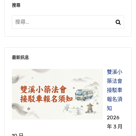
師，這個公案在禪宗裡也是很有名的，有一間鬼
的願行，就是十大願王。我們敬仰，我們學習，
花報，果報在地獄，拔舌地獄。口業造很容易，
搜尋
要去西方，看到阿彌陀佛來卻起煩惱，也有這種
屋，常常鬧鬼，沒人敢住。這位禪師去住鬼屋，
普賢菩薩會暗中保佑我們，暗中加持我們。普賢
但是地獄一墮不止五千劫，我們前面看到，百千
情形。在台北深坑觀自在念佛會，周居士的岳母
坐禪坐了三年，每晚都看到鬼，青面獠牙、什麼
菩薩是這樣，每一尊佛菩薩都一樣，我們念阿彌
億劫，那不得了，時間太長了，這個惡業造不
高齡往生，也有八、九十歲。那時臨終病重的時
佛在大乘經上常常跟我們開示，說「依報隨著正
樣的鬼都有。這位禪師用什麼心態去面對？他不
陀佛也是一樣。念觀世音菩薩，觀世音菩薩也會
得。
候，當然他們就幫她助念，勸她趕快念阿彌陀佛
報轉」。正報就是我們的心、我們的念頭；依報
是用法術來抓鬼，不是，他打坐，坐禪，見如不
加持你，就像普賢菩薩一樣。
去西方。念，真的把阿彌陀佛念來了，真的來
就是我們的身體，我們生活的這些環境，包括周
節錄自：地藏菩薩本願經（第十九集）
見，所以他在那裡坐了三年禪，最後鬼都不見
了，他岳母親口說看到阿彌陀佛了。她女兒女
圍的人事物，我們的念頭好壞在我們身上很快就
縱然我們的業障深重，見不到佛菩薩，但是佛菩
了，都沒有了。所以念佛也是同樣的道理，不管
【示查定宏曰。菩薩說偈。家常茶飯。歸告汝
最新訊息
婿、兒媳婦就跟她說，阿彌陀佛來了趕快跟他
能夠看得出來，特別是我們的相貌，所以我們的
薩暗中給我們『摩頂』，暗中『擁護令就』。所
看到什麼境界，都不要管它，不要理它，只要一
母。己事早辦。】
去，快去！聽到他們這麼一說，她卻哭了。問她
念頭跟我們的相貌關係很密切。
以同修們來念佛拜佛，佛菩薩都暗中給我們「摩
雙溪小
心憶佛念佛，這樣就對了。
在哭什麼？她說放不下孫子，她還懷念這些孫
頂」。剛才我要上樓，有一位老菩薩帶著他的孫
築法會
這是針對查定宏的開示，這一段開示主要是請他
現在有很多人想改變相貌，想要變得比較好、比
子，不願意跟阿彌陀佛去，沒多久阿彌陀佛就不
我們現代人，我們遇到經典，現在利用這些科
節錄自：大勢至菩薩念佛圓通章疏鈔菁華（第四
子，要我摸他的頭，說這孩子不乖、不聽話，摸
接駁車
回去告訴他的母親。什麼是家常茶飯？『歸告汝
較好看，去美容、去動手術。但是淨老和尚勸大
見了。以後又幫她助念，大概助念了半年多才往
技，雖然善知識沒有古人那麼多，一、兩個真正
集）
一摸看會不會乖一點。如果常常帶孫子來這個道
報名須
母，己事早辦』，「歸」就是回去，轉告你母
家不要去美容，因為看到很多人去美容到最後有
生，往生有沒有去西方就不知道了。所以願見彌
善知識，他的法能夠傳播出來我們受用，這方面
場，你眼睛看不到的佛菩薩，暗中都有給他摩
知
親，自己的事情早一點辦好。自己什麼事？念佛
副作用，毛病很多，真的很痛苦，花那麼多錢來
陀，這是你真正心裡很歡喜、很願意見阿彌陀
比古人殊勝。但是最重要還是要善知識的指導、
頂，所以有沒有讓我摸都沒有關係，讓佛菩薩摩
2026
往生西方這樁大事要早一點辦好，這個比較重
所謂「近朱則赤，近墨則黑」，接觸好人，我們
糟蹋自己，受很多罪，有的甚至一條性命都送掉
佛。
教導。如果一個人出家，大家去看看很多出家人
頂比較殊勝。所以家裡面有年輕人帶他來道場，
年 3 月
要，其他就不重要了。菩薩的開示，我們從這個
會受到好人的影響，長時間跟他相處，慢慢的我
了，錯了！要改變相貌不是動手術去改，要從心
沒人教，就好像孩子沒有父母、老師在教，他不
讓他拜拜，來聽經、來念佛，都是給他們種善
10 日