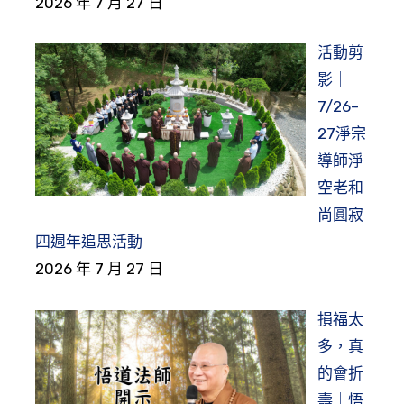
2026 年 7 月 27 日
活動剪
影｜
7/26–
27淨宗
導師淨
空老和
尚圓寂
四週年追思活動
2026 年 7 月 27 日
損福太
多，真
的會折
壽｜悟