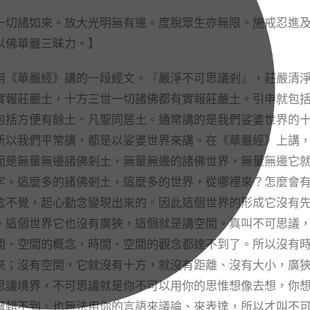
切諸如來。放大光明無有邊。度脫眾生亦無限。施戒忍進
以佛華嚴三昧力。】
《華嚴經》講的一段經文。『嚴淨不可思議剎』，莊嚴清
實報莊嚴土，十方三世一切諸佛都有實報莊嚴土。引申就包
包括方便有餘土、凡聖同居土。通常講的是我們娑婆世界的
所以我們平常講，都是以娑婆世界來講。在《華嚴經》上講
而是無量無邊諸佛剎土，無量無邊的諸佛世界，無量無邊它
字。這麼多的諸佛剎土，這麼多的世界，從哪裡來？怎麼會
念不覺，起心動念變現出來的。因此這個世界的形成它沒有
，這個世界它也沒有廣狹，這個就是講空間。真叫不可思議
間、空間的概念，時間、空間的觀念都達不到了。所以沒有
來；沒有空間，它就沒有十方，就沒有距離、沒有大小，廣
思議境界，不可思議就是你不可以用你的思惟想像去想，你
邏輯不到。也無法用你的言語來議論、來表達，所以才叫不