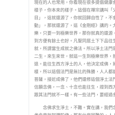
現在的人也常用，你看現在很多提倡健康
樣子，你本來的樣子。這個在禪宗講叫「
目」，這就還源了，你就回歸自性了，不
動」，那就還源了，這《金剛經》講的。
樂，只要一到極樂世界，那你就真的還源
到方便有餘土也好。凡聖同居土下下品往
就，所謂當生成就之佛法。所以淨土法門
二生，來生來世，就這一生到極樂世界，
退。能往生西方淨土的人，他決定成佛，
樣，所以這個法門是無比的殊勝，人人都
菩薩，接近成佛了，他們還修這個淨土法
信願念佛，一念、十念也能往生，證到西
跟其法門就不一樣。有一些法門，要經過
念佛求生淨土，不難。實在講，我們念