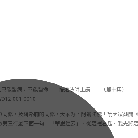
—醫生只能醫病，不能醫命 悟道法師主講 （第十集）
-001-0010
同修，及網路前的同修，大家好。阿彌陀佛！請大家翻開
數第三行最下面一句，「華嚴經云」，從這裡看起。我先將