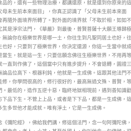
食品的，還有一些物理治療，都講還原，就是還到你原來的
父母未生前本來面目」，你真正認識了「父母未生前本來面
會再隨外面境界所轉了。對外面的境界就「不取於相，如如
尤其是淨宗法門，《華嚴》到最後，普賢菩薩十大願王導歸
，無論你在極樂世界是哪一土，你往生到凡聖同居土也好，
生也好，只要到了極樂世界，你決定還源，你這一生當中就
是當生，就是這一生，只要信願念佛往生極樂世界，不用再
就一直到作佛了，這個當中只有進步提升，不會退轉，圓證
無論品位高下、根器利鈍，他就是一生成佛。這跟其他法門
能修，你學問很高的，修行很好的，最高無過文殊、普賢，
門。最低的，造作五逆十惡，臨終地獄相現前，遇到善知識
方下品下生。不管上上品，或者是下下品，都是一生成佛，
多生多世他才能成就。唯有淨土，它是一生成佛。
《彌陀經》，佛給我們講，修這個法門，念一句阿彌陀佛