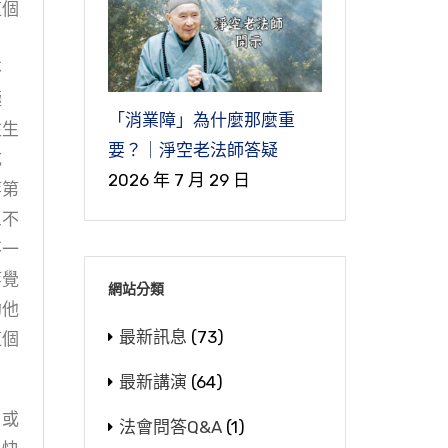
這個
不
極
「消業障」為什麼那麼重
往生
要？｜淨空老法師答疑
成
2026 年 7 月 29 日
等第
三不
不一
等覺
網站分類
勸他
最新訊息
(73)
這個
最新講演
(64)
，或
法會問答Q&A
(1)