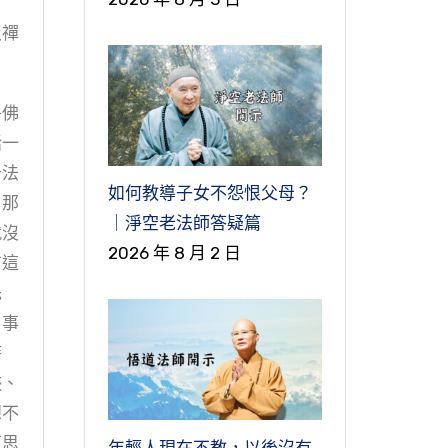
及禪
淨佛
括一
十法
如何教導子女不怨恨父母？
，那
｜淨空老法師答疑篇
就沒
2026 年 8 月 2 日
有這
先
，事
時
狹、
想不
可思
年輕人現在不教，以後沒有