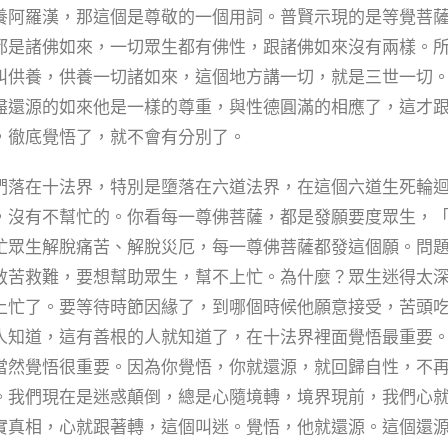
養阿羅漢，那這個是尊敬的一個用詞。普賢示現的是等覺菩
都是諸佛如來，一切眾生都有佛性，跟諸佛如來沒有兩樣。
叫供養，供養一切諸如來，這個地方講一切，就是三世一切
盡還源的如來他是一樣的尊重，與性德圓滿的相應了，這才
，徹底覺悟了，就不會有分別了。
落在十法界，特別是墮落在六道法界，在這個六道生死輪
，沒有不幫忙的。你看每一尊佛菩薩，都是發願要度眾生，
忙眾生解脫痛苦、解脫災厄，每一尊佛菩薩都發這個願。問
救苦救難，要想幫助眾生，幫不上忙。為什麼？眾生迷得太
上忙了。要等待時節因緣了，到哪個時候他願意接受，苦頭
人知道，這有善根的人就知道了，在十法界裡面覺悟最重要
當然覺悟很重要。因為你覺悟，你就還源，就回歸自性，不
。我們現在是迷惑顛倒，總是心隨境轉，境界現前，我們心
實真相，心就跟著轉，這個叫迷。覺悟，他就還源。這個還