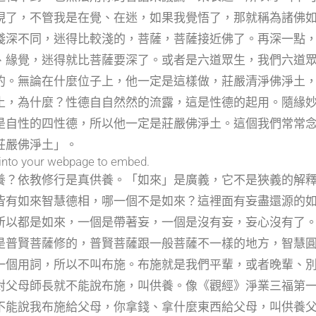
現了，不管我是在覺、在迷，如果我覺悟了，那就稱為諸佛
淺深不同，迷得比較淺的，菩薩，菩薩接近佛了。再深一點
、緣覺，迷得就比菩薩要深了。或者是六道眾生，我們六道
的。無論在什麼位子上，他一定是這樣做，莊嚴清淨佛淨土
土，為什麼？性德自自然然的流露，這是性德的起用。隨緣
是自性的四性德，所以他一定是莊嚴佛淨土。這個我們常常
莊嚴佛淨土」。
into your webpage to embed.
？依教修行是真供養。「如來」是廣義，它不是狹義的解
皆有如來智慧德相，哪一個不是如來？這裡面有妄盡還源的
所以都是如來，一個是帶著妄，一個是沒有妄，妄心沒有了
是普賢菩薩修的，普賢菩薩跟一般菩薩不一樣的地方，智慧
一個用詞，所以不叫布施。布施就是我們平輩，或者晚輩、
對父母師長就不能說布施，叫供養。像《觀經》淨業三福第
不能說我布施給父母，你拿錢、拿什麼東西給父母，叫供養