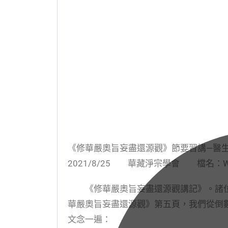
《修華嚴奧旨妄盡還源觀》節要習講
2021/8/25 華藏淨宗學會 檔名：WD12
《修華嚴奧旨妄盡還源觀講記》。諸位
華嚴奧旨妄盡還源觀》第五頁，我們從倒
文念一遍：