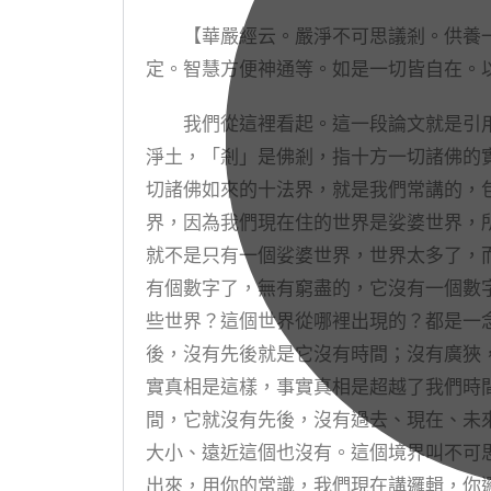
【華嚴經云。嚴淨不可思議剎。供養一
定。智慧方便神通等。如是一切皆自在。
我們從這裡看起。這一段論文就是引用
淨土，「剎」是佛剎，指十方一切諸佛的
切諸佛如來的十法界，就是我們常講的，
界，因為我們現在住的世界是娑婆世界，
就不是只有一個娑婆世界，世界太多了，
有個數字了，無有窮盡的，它沒有一個數
些世界？這個世界從哪裡出現的？都是一
後，沒有先後就是它沒有時間；沒有廣狹
實真相是這樣，事實真相是超越了我們時
間，它就沒有先後，沒有過去、現在、未
大小、遠近這個也沒有。這個境界叫不可
出來，用你的常識，我們現在講邏輯，你