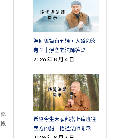
為何鬼道有五通，人道卻沒
有？｜淨空老法師答疑
2026 年 8 月 4 日
《修
希望今生大家都搭上這班往
這段
西方的船｜悟道法師開示
2026 年 8 月 3 日