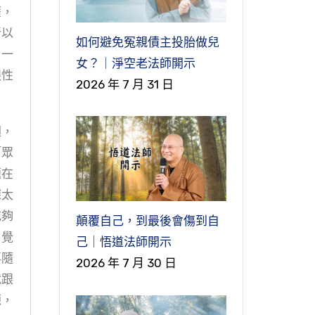
薩，
所以
如何避免冤親債主投胎做兒
。一
女？｜淨空老法師開示
跟性
2026 年 7 月 31 日
迴，
「眾
題在
深太
吃夠
顛覆自己，到最後會傷到自
。覺
己｜悟道法師開示
再隨
2026 年 7 月 30 日
就跟
源，