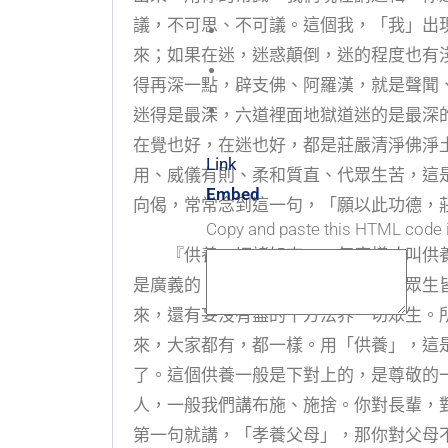
議，不可思、不可議。這個我，「我」出
來；如果在迷，迷惑顛倒，迷的程度也有
得再深一點，辟支佛、阿羅漢，就是聲聞
迷得是最深，六道裡面地獄道迷的是最深
在覺也好，在迷也好，都是莊嚴清淨佛淨
Link
用、威儀有則、柔和質直、代眾生苦，這
Embed
向偈，常常念到這一句，「願以此功德，
Copy and paste this HTML code 
『供養一切諸如來』，怎麼樣才叫供養
是廣義的。一切眾生本來是佛，一切眾生
來，還有妄沒有盡的十方法界一切眾生。
來，大家都有，都一樣。用「供養」，這
了。這個供養一般是下對上的，是尊敬的
人，一般我們講布施、施捨。你對長輩，
第一句就講，「孝養父母」，那你對父母