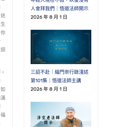
如
人會拜我們｜悟道法師開示
，迷
2026 年 8 月 1 日
眾生
，你
妙
念迴
三詔不赴｜緇門崇行錄淺述
釋，
第101集｜悟道法師主講
如
2026 年 8 月 1 日
。如
圓滿
別
一福
父