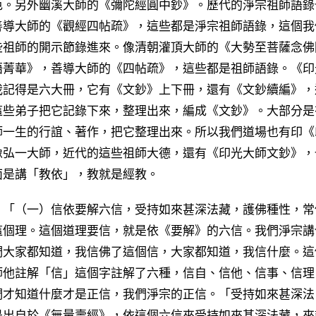
色。另外幽溪大師的《彌陀經圓中鈔》。歷代的淨宗祖師語錄
善導大師的《觀經四帖疏》，這些都是淨宗祖師語錄，這個我
些祖師的開示節錄進來。像清朝灌頂大師的《大勢至菩薩念佛
語菁華》，善導大師的《四帖疏》，這些都是祖師語錄。《印
我記得是六大冊，它有《文鈔》上下冊，還有《文鈔續編》，
這些弟子把它記錄下來，整理出來，編成《文鈔》。大部分是
師一生的行誼、著作，把它整理出來。所以我們道場也有印《
像弘一大師，近代的這些祖師大德，還有《印光大師文鈔》，
面是講「教依」，教就是經教。
「（一）信依要解六信，受持如來甚深法藏，護佛種性，常
這個理。這個道理要信，就是依《要解》的六信。我們淨宗講
們大家都知道，我信佛了這個信，大家都知道，我信什麼。這
師他註解「信」這個字註解了六種，信自、信他、信事、信理
們才知道什麼才是正信，我們淨宗的正信。「受持如來甚深法
是出自於《無量壽經》，依這個六信來受持如來甚深法藏，來