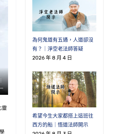
為何鬼道有五通，人道卻沒
有？｜淨空老法師答疑
2026 年 8 月 4 日
北靈
希望今生大家都搭上這班往
西方的船｜悟道法師開示
學
2026 年 8 月 3 日