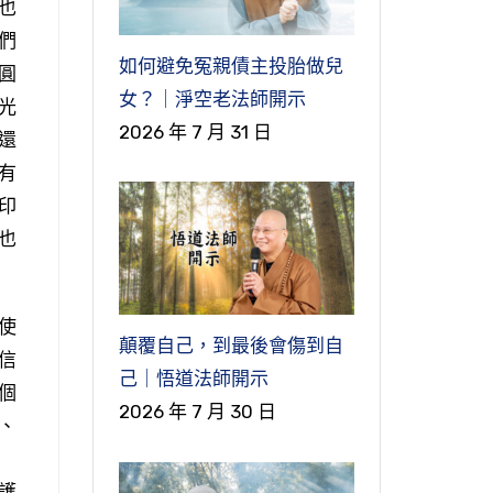
也
們
如何避免冤親債主投胎做兒
圓
女？｜淨空老法師開示
光
2026 年 7 月 31 日
還
有
印
也
使
顛覆自己，到最後會傷到自
信
己｜悟道法師開示
個
2026 年 7 月 30 日
、
護