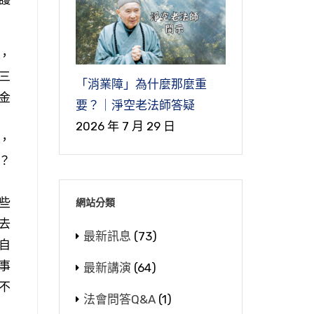
，
三
「消業障」為什麼那麼重
金
要？｜淨空老法師答疑
2026 年 7 月 29 日
，
？
些
網站分類
去
最新訊息
(73)
自
事
最新講演
(64)
不
法會問答Q&A
(1)