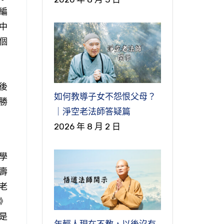
編
中
個
後
如何教導子女不怨恨父母？
勝
｜淨空老法師答疑篇
2026 年 8 月 2 日
學
壽
老
》
是
年輕人現在不教，以後沒有