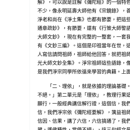
解》，可以說是註解《彌陀經》的一個特
不少，像永明延壽大師他有《宗鏡錄》，
淨老和尚在《淨土集》也都有節要，把這
通章疏鈔》，有節要，還有《行策大師警
大師文鈔》，現在有完整的一整套，一套
有《文鈔三編》。這個是印祖當年在世，
人寫信請問祖師，祖師給他回答，就把祖
光大師文鈔全集》。淨宗祖師這些語錄，
是我們淨宗同學所依循來學習的典籍。上
「二、理依」，就是依據的理論基礎。
不絕。」第二單元是「理依」，教理行果
願行，一般經典講信解行證，這個信，我
信，我們淨宗依《彌陀經要解》，蕅益祖
信因、信果，講了六信，六信搞通了，我
藏，護佛種性，常使不絕」，這三句經文