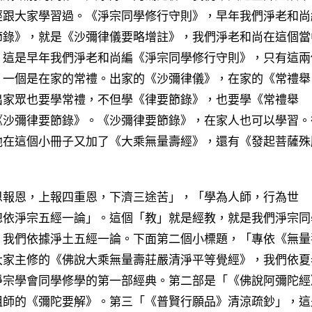
經跟大家學習過。《淨宗同學修行守則》，早年我們淨老和尚
節錄》，就是《沙彌律儀要略增註》，我們淨老和尚在這個當
。這是早年我們淨老和尚編《淨宗同學修行守則》，只有這兩
，一個是在家的常禮。出家的《沙彌律儀》，在家的《常禮舉
出家眾也要學常禮，不但學《律要節錄》，也要學《常禮舉
《沙彌律要節錄》。《沙彌律要節錄》，在家人也可以學習。
他在這個小冊子又加了《大乘無量壽經》，還有《發起菩薩殊
報恩，上報四重恩，下濟三途苦」，「學為人師，行為世
總依淨宗五經一論」。這個「教」就是經教，就是我們淨宗同
，我們依據淨土五經一論。下面第二個小標題，「專依《無量
大家主修的《佛說大乘無量壽莊嚴清淨平等覺經》，我們依夏
淨宗學會同學修學的第一部經典。第二部是「《佛說阿彌陀經
祖師的《彌陀要解》。第三「《普賢行願品》清涼疏鈔」，這