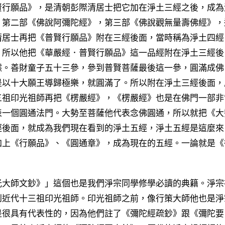
賢行願品》，是清朝彭際清居士把它加在淨土三經之後，成為
，第二部《佛說阿彌陀經》，第三部《佛說觀無量壽佛經》，
清居士再把《普賢行願品》附在三經後面，當時稱為淨土四經
，所以他把《華嚴經．普賢行願品》這一品經附在淨土三經後
據。善財童子五十三參，參到普賢菩薩最後這一參，圓滿成佛
是以十大願王導歸極樂，就圓滿了。所以附在淨土三經後面，
三祖印光祖師再把《楞嚴經》，《楞嚴經》也是在佛門一部非
表一個圓通法門。大勢至菩薩他代表念佛圓通，所以就把《大
經後面，就成為我們現在看到的淨土五經，淨土五經是這麼來
加上《行願品》、《圓通章》，成為現在的五經。一論就是《
大師文鈔》」這個也是我們淨宗同學修學必讀的典籍。淨宗
到近代十三祖印光祖師。印光祖師之前，像行策大師他也是淨
是很具有代表性的，因為他們註了《彌陀經疏鈔》跟《彌陀要