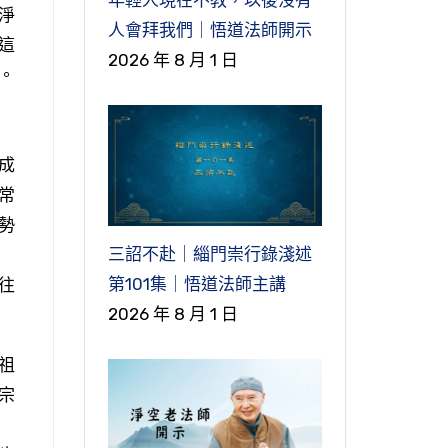
淨
人會拜我們｜悟道法師開示
這
2026 年 8 月 1 日
。
成
常
勢
三詔不赴｜緇門崇行錄淺述
第101集｜悟道法師主講
往
2026 年 8 月 1 日
祖
宗