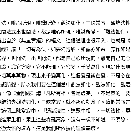
法，唯心所現，唯識所變，觀法如化，三昧常寂，通諸法性
世間法或出世間法，都是唯心所現，唯識所變。「觀法如化，
是出自於《無量壽經》的經文。這個道理也很深入，也就是《
剛經》講「一切有為法，如夢幻泡影，如露亦如電，應作如是
法界，世間法、出世間法，都是自己心所現的，離開自己的心
個識，識它會變，它不能現，它會變，千變萬化。現是什麼現
一切萬事萬物，現出來千變萬化，這個變是識在變，不是心在
唯識所變，所以我們要在這個當中觀法如化。觀法如化，觀這
的，像《金剛經》講「凡所有相，皆是虛妄」，不是真的，要
果能夠去觀法如化，三昧常寂，就不起心動念了。這個常寂是
在這個三昧常寂中，「通諸法性，達眾生相」，一切法性，萬
夠達眾生相，眾生這些森羅萬象，沒有一樣不知道、不明瞭、
大徹大悟的境界。這是我們所依據的理論基礎。