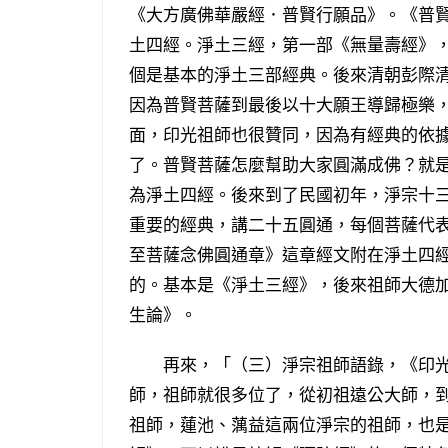
《大方廣佛華嚴經．普賢行願品》。《普
土四經。淨土三經，第一部《無量壽經》
個是基本的淨土三部經典。後來清朝彭際
因為普賢菩薩到最後以十大願王導歸極樂
面，印光祖師也很贊同，因為有經典的依
了。普賢菩薩怎麼幫助大家圓滿成佛？就
為淨土四經。後來到了民國初年，淨宗十
重要的經典，講二十五圓通，每個菩薩代
至菩薩念佛圓通章》這章經文附在淨土四
的。基本是《淨土三經》，後來祖師大德
生論》。
再來，「（三）淨宗祖師語錄，《印光
師，祖師就很多位了，從初祖遠公大師，
祖師，蓮池、蕅益這兩位淨宗的祖師，也