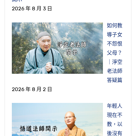
2026 年 8 月 3 日
如何教
導子女
不怨恨
父母？
｜淨空
老法師
答疑篇
2026 年 8 月 2 日
年輕人
現在不
教，以
後沒有