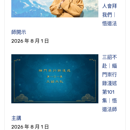
人會拜
我們｜
悟道法
師開示
2026 年 8 月 1 日
三詔不
赴｜緇
門崇行
錄淺述
第101
集｜悟
道法師
主講
2026 年 8 月 1 日