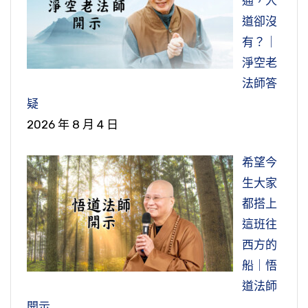
通，人
道卻沒
有？｜
淨空老
法師答
疑
2026 年 8 月 4 日
希望今
生大家
都搭上
這班往
西方的
船｜悟
道法師
開示