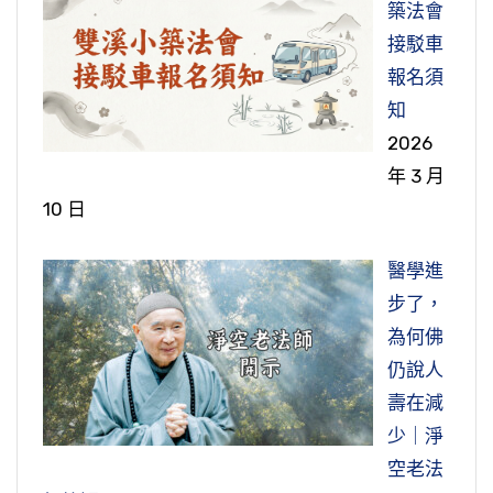
築法會
接駁車
報名須
知
2026
年 3 月
10 日
醫學進
步了，
為何佛
仍說人
壽在減
少｜淨
空老法