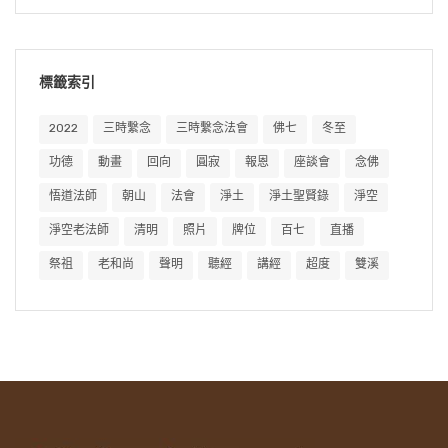
標籤索引
2022
三時繫念
三時繫念法會
佛七
冬至
功德
動畫
回向
圓寂
報恩
座談會
念佛
悟道法師
朝山
法會
淨土
淨土聖賢錄
淨空
淨空老法師
清明
照片
牌位
百七
直播
祭祖
老和尚
聲明
聽經
講經
超度
雙溪