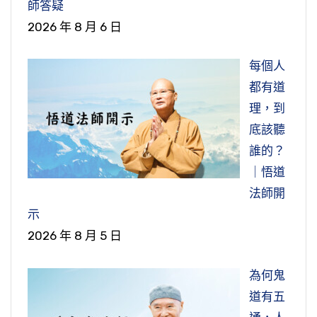
師答疑
2026 年 8 月 6 日
每個人
都有道
理，到
底該聽
誰的？
｜悟道
法師開
示
2026 年 8 月 5 日
為何鬼
道有五