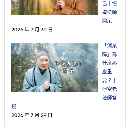
己｜悟
道法師
開示
2026 年 7 月 30 日
「消業
障」為
什麼那
麼重
要？｜
淨空老
法師答
疑
2026 年 7 月 29 日