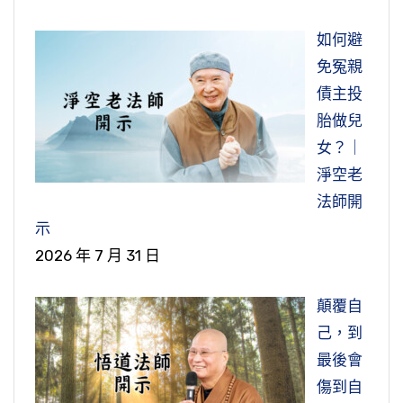
如何避
免冤親
債主投
胎做兒
女？｜
淨空老
法師開
示
2026 年 7 月 31 日
顛覆自
己，到
最後會
傷到自