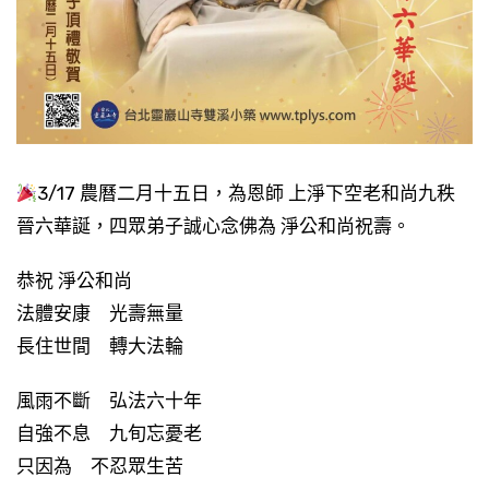
3/17 農曆二月十五日，為恩師 上淨下空老和尚九秩
晉六華誕，四眾弟子誠心念佛為 淨公和尚祝壽。
恭祝 淨公和尚
法體安康 光壽無量
長住世間 轉大法輪
風雨不斷 弘法六十年
自強不息 九旬忘憂老
只因為 不忍眾生苦