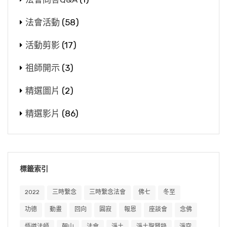
法會活動
(58)
活動剪影
(17)
祖師開示
(3)
精選圖片
(2)
精選影片
(86)
標籤索引
2022
三時繫念
三時繫念法會
佛七
冬至
功德
動畫
回向
圓寂
報恩
座談會
念佛
悟道法師
朝山
法會
淨土
淨土聖賢錄
淨空