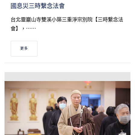
國息災三時繫念法會
台北靈巖山寺雙溪小築三重淨宗別院【三時繫念法
會】，⋯⋯
更多