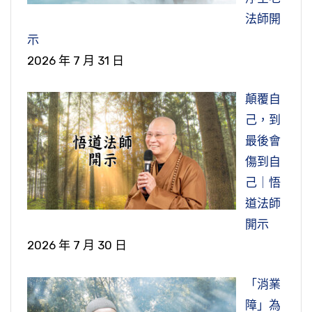
法師開
示
2026 年 7 月 31 日
顛覆自
己，到
最後會
傷到自
己｜悟
道法師
開示
2026 年 7 月 30 日
「消業
障」為