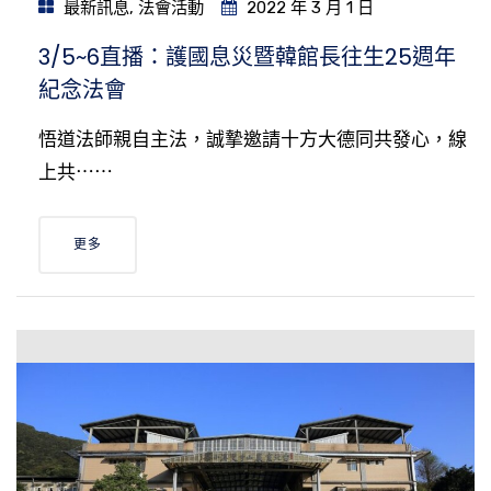
最新訊息
,
法會活動
2022 年 3 月 1 日
3/5~6直播：護國息災暨韓館長往生25週年
紀念法會
悟道法師親自主法，誠摯邀請十方大德同共發心，線
上共⋯⋯
更多