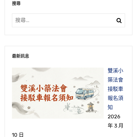
搜尋
最新訊息
雙溪小
築法會
接駁車
報名須
知
2026
年 3 月
10 日