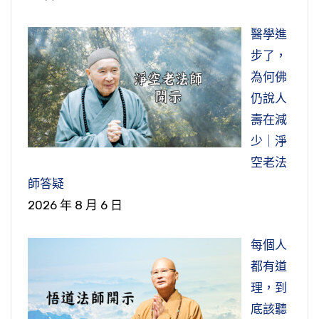
醫學進
步了，
為何佛
仍說人
壽在減
少｜淨
空老法
師答疑
2026 年 8 月 6 日
每個人
都有道
理，到
底該聽