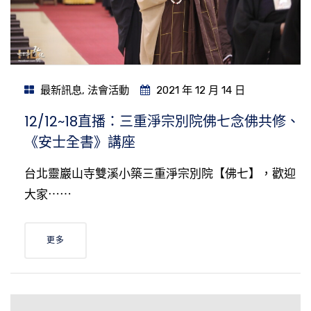
最新訊息
,
法會活動
2021 年 12 月 14 日
12/12~18直播：三重淨宗別院佛七念佛共修、
《安士全書》講座
台北靈巖山寺雙溪小築三重淨宗別院【佛七】，歡迎
大家⋯⋯
更多