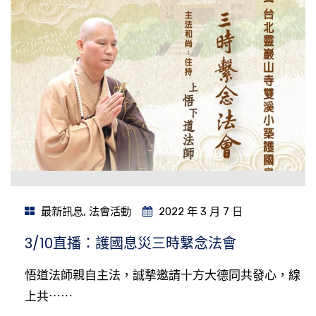
最新訊息
,
法會活動
2022 年 3 月 7 日
3/10直播：護國息災三時繫念法會
悟道法師親自主法，誠摯邀請十方大德同共發心，線
上共⋯⋯