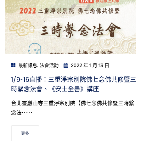
最新訊息
,
法會活動
2022 年 1 月 13 日
1/9~16直播：三重淨宗別院佛七念佛共修暨三
時繫念法會、《安士全書》講座
台北靈巖山寺三重淨宗別院【佛七念佛共修暨三時繫
念法⋯⋯
更多