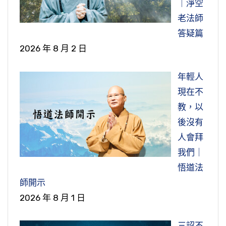
｜淨空
老法師
答疑篇
2026 年 8 月 2 日
年輕人
現在不
教，以
後沒有
人會拜
我們｜
悟道法
師開示
2026 年 8 月 1 日
三詔不