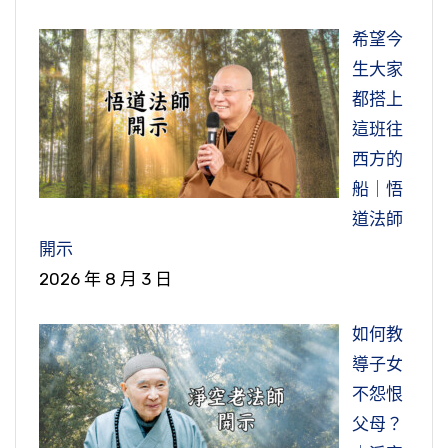
希望今
生大家
都搭上
這班往
西方的
船｜悟
道法師
開示
2026 年 8 月 3 日
如何教
導子女
不怨恨
父母？