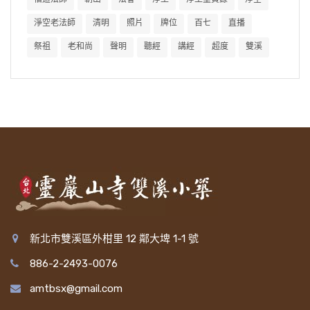
淨空老法師
清明
照片
牌位
百七
直播
祭祖
老和尚
聲明
聽經
講經
超度
雙溪
新北市雙溪區外柑里 12 鄰大埤 1-1 號
886-2-2493-0076
amtbsx@gmail.com