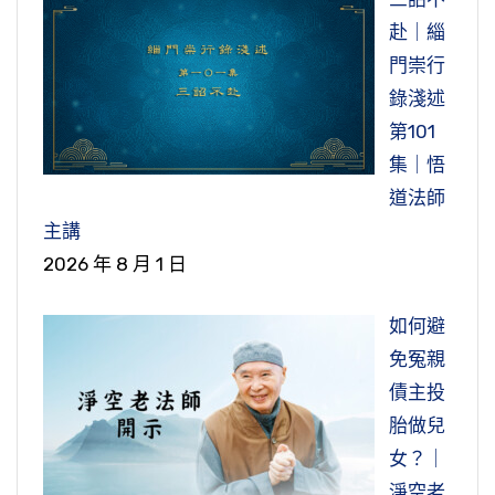
赴｜緇
門崇行
錄淺述
第101
集｜悟
道法師
主講
2026 年 8 月 1 日
如何避
免冤親
債主投
胎做兒
女？｜
淨空老