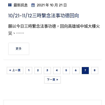
最新訊息
2021 年 10 月 21 日
10/21-11/12三時繫念法事功德回向
願以今日三時繫念法事功德，回向高雄城中城大樓火
災、⋯⋯
更多
« 上一頁
1
2
3
4
5
6
7
8
下一頁 »