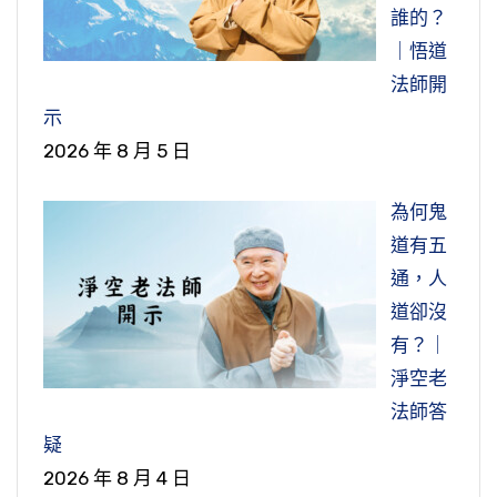
誰的？
｜悟道
法師開
示
2026 年 8 月 5 日
為何鬼
道有五
通，人
道卻沒
有？｜
淨空老
法師答
疑
2026 年 8 月 4 日