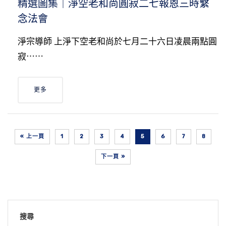
精選圖集｜淨空老和尚圓寂二七報恩三時繫
念法會
淨宗導師 上淨下空老和尚於七月二十六日凌晨兩點圓
寂⋯⋯
更多
« 上一頁
1
2
3
4
5
6
7
8
下一頁 »
搜尋