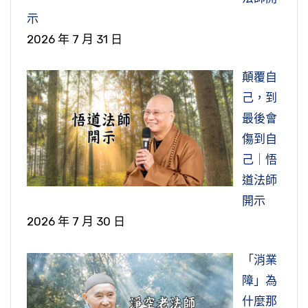
示
2026 年 7 月 31 日
顛覆自
己，到
最後會
傷到自
己｜悟
道法師
開示
2026 年 7 月 30 日
「消業
障」為
什麼那