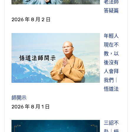
老法師
答疑篇
2026 年 8 月 2 日
年輕人
現在不
教，以
後沒有
人會拜
我們｜
悟道法
師開示
2026 年 8 月 1 日
三詔不
赴｜緇