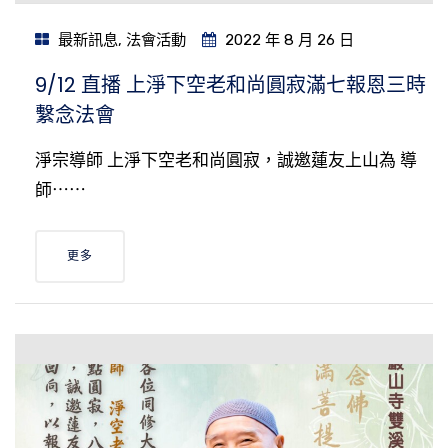
最新訊息
,
法會活動
2022 年 8 月 26 日
9/12 直播 上淨下空老和尚圓寂滿七報恩三時
繫念法會
淨宗導師 上淨下空老和尚圓寂，誠邀蓮友上山為 導
師⋯⋯
更多