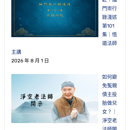
門崇行
錄淺述
第101
集｜悟
道法師
主講
2026 年 8 月 1 日
如何避
免冤親
債主投
胎做兒
女？｜
淨空老
法師開