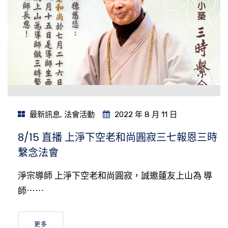
最新訊息
,
法會活動
2022 年 8 月 11 日
8/15 直播 上淨下空老和尚圓寂三七報恩三時
繫念法會
淨宗導師 上淨下空老和尚圓寂，誠邀蓮友上山為 導
師⋯⋯
更多