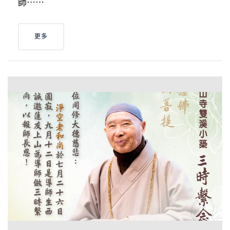
師⋯⋯
更多