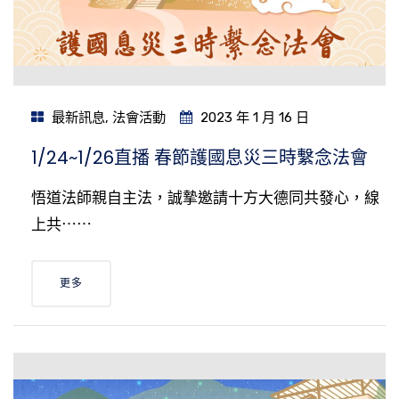
最新訊息
,
法會活動
2023 年 1 月 16 日
1/24~1/26直播 春節護國息災三時繫念法會
悟道法師親自主法，誠摯邀請十方大德同共發心，線
上共⋯⋯
更多