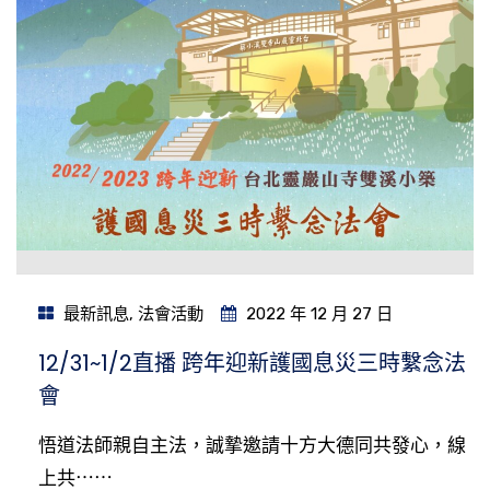
最新訊息
,
法會活動
2022 年 12 月 27 日
12/31~1/2直播 跨年迎新護國息災三時繫念法
會
悟道法師親自主法，誠摯邀請十方大德同共發心，線
上共⋯⋯