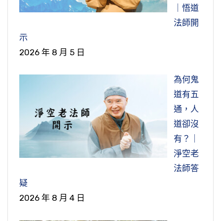
｜悟道
法師開
示
2026 年 8 月 5 日
為何鬼
道有五
通，人
道卻沒
有？｜
淨空老
法師答
疑
2026 年 8 月 4 日