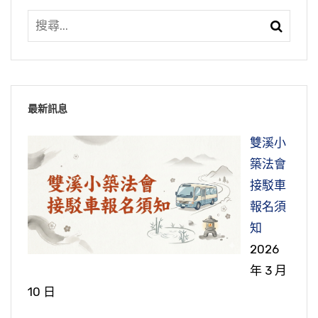
最新訊息
雙溪小
築法會
接駁車
報名須
知
2026
年 3 月
10 日