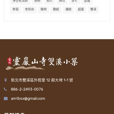
淨空老法師
清明
照片
牌位
百七
直播
祭祖
老和尚
聲明
聽經
講經
超度
雙溪
新北市雙溪區外柑里 12 鄰大埤 1-1 號
886-2-2493-0076
amtbsx@gmail.com