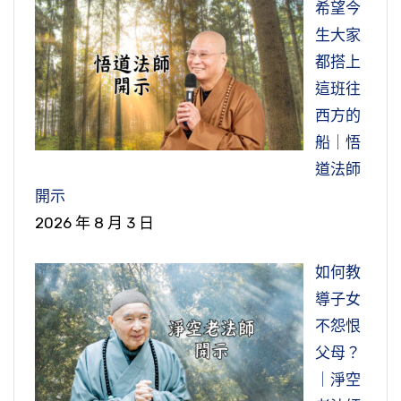
希望今
生大家
都搭上
這班往
西方的
船｜悟
道法師
開示
2026 年 8 月 3 日
如何教
導子女
不怨恨
父母？
｜淨空