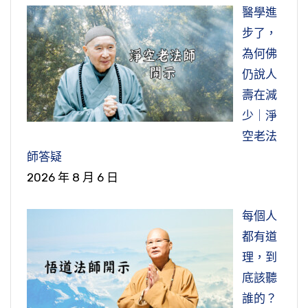
醫學進
步了，
為何佛
仍說人
壽在減
少｜淨
空老法
師答疑
2026 年 8 月 6 日
每個人
都有道
理，到
底該聽
誰的？