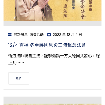
最新訊息
,
法會活動
2022 年 12 月 4 日
12/4 直播 冬至護國息災三時繫念法會
悟道法師親自主法，誠摯邀請十方大德同共發心，線
上共⋯⋯
更多