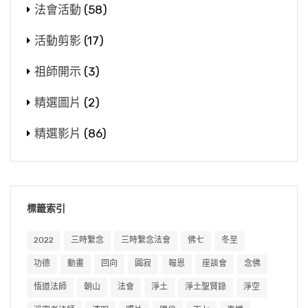
法會活動
(58)
活動剪影
(17)
祖師開示
(3)
精選圖片
(2)
精選影片
(86)
標籤索引
2022
三時繫念
三時繫念法會
佛七
冬至
功德
動畫
回向
圓寂
報恩
座談會
念佛
悟道法師
朝山
法會
淨土
淨土聖賢錄
淨空