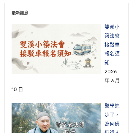
最新訊息
雙溪小
築法會
接駁車
報名須
知
2026
年 3 月
10 日
醫學進
步了，
為何佛
仍說人