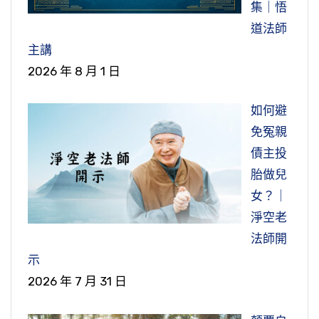
集｜悟
道法師
主講
2026 年 8 月 1 日
如何避
免冤親
債主投
胎做兒
女？｜
淨空老
法師開
示
2026 年 7 月 31 日