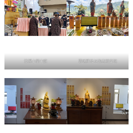
雙溪小築中庭
雲端牌位以跑馬燈呈現