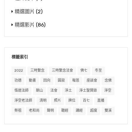
精選圖片
(2)
精選影片
(86)
標籤索引
2022
三時繫念
三時繫念法會
佛七
冬至
功德
動畫
回向
圓寂
報恩
座談會
念佛
悟道法師
朝山
法會
淨土
淨土聖賢錄
淨空
淨空老法師
清明
照片
牌位
百七
直播
祭祖
老和尚
聲明
聽經
講經
超度
雙溪