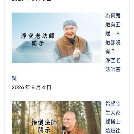
為何鬼
道有五
通，人
道卻沒
有？｜
淨空老
法師答
疑
2026 年 8 月 4 日
希望今
生大家
都搭上
這班往