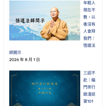
年輕人
現在不
教，以
後沒有
人會拜
我們｜
悟道法
師開示
2026 年 8 月 1 日
三詔不
赴｜緇
門崇行
錄淺述
第101