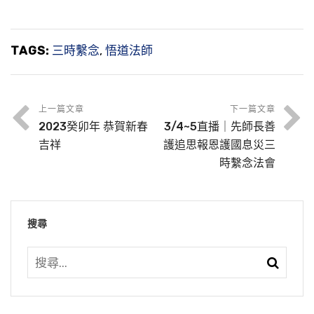
TAGS:
三時繫念
,
悟道法師
上一篇文章
下一篇文章
2023癸卯年 恭賀新春
3/4~5直播｜先師長善
吉祥
護追思報恩護國息災三
時繫念法會
搜尋