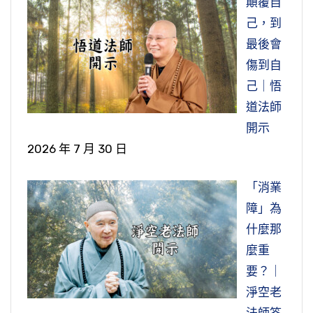
顛覆自
己，到
最後會
傷到自
己｜悟
道法師
開示
2026 年 7 月 30 日
「消業
障」為
什麼那
麼重
要？｜
淨空老