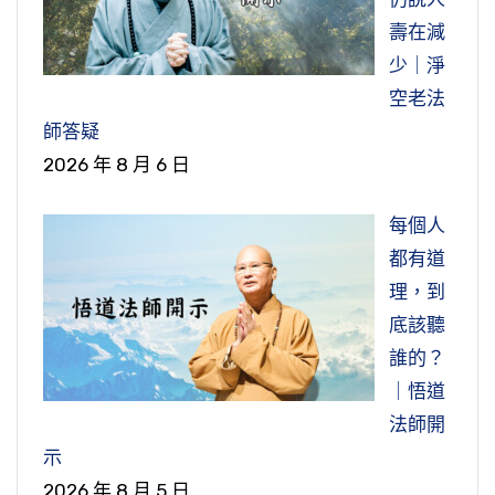
壽在減
少｜淨
空老法
師答疑
2026 年 8 月 6 日
每個人
都有道
理，到
底該聽
誰的？
｜悟道
法師開
示
2026 年 8 月 5 日