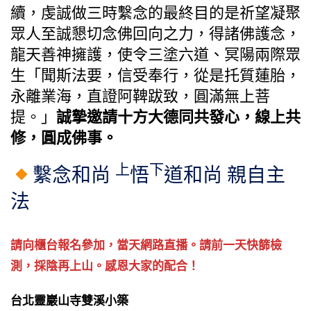
續，虔誠做三時繫念的最終目的是祈望凝聚
眾人至誠懇切念佛回向之力，得諸佛護念，
龍天善神擁護，使令三塗六道、冥陽兩際眾
生「聞斯法要，信受奉行，從是托質蓮胎，
永離業海，直證阿鞞跋致，圓滿無上菩
提。」
誠摯邀請十方大德同共發心，線上共
修，圓成佛事。
上
下
繫念和尚
悟
道和尚 親自主
法
請向櫃台報名參加，當天網路直播。請前一天快篩檢
測，採陰再上山。感恩大家的配合！
台北靈巖山寺雙溪小築