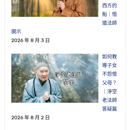
西方的
船｜悟
道法師
開示
2026 年 8 月 3 日
如何教
導子女
不怨恨
父母？
｜淨空
老法師
答疑篇
2026 年 8 月 2 日