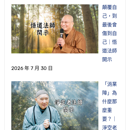
顛覆自
己，到
最後會
傷到自
己｜悟
道法師
開示
2026 年 7 月 30 日
「消業
障」為
什麼那
麼重
要？｜
淨空老