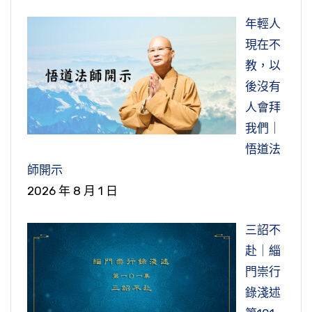
年輕人
現在不
教，以
後沒有
人會拜
我們｜
悟道法
師開示
2026 年 8 月 1 日
三詔不
赴｜緇
門崇行
錄淺述