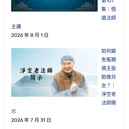
第101
集｜悟
道法師
主講
2026 年 8 月 1 日
如何避
免冤親
債主投
胎做兒
女？｜
淨空老
法師開
示
2026 年 7 月 31 日