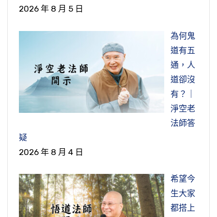
2026 年 8 月 5 日
為何鬼
道有五
通，人
道卻沒
有？｜
淨空老
法師答
疑
2026 年 8 月 4 日
希望今
生大家
都搭上