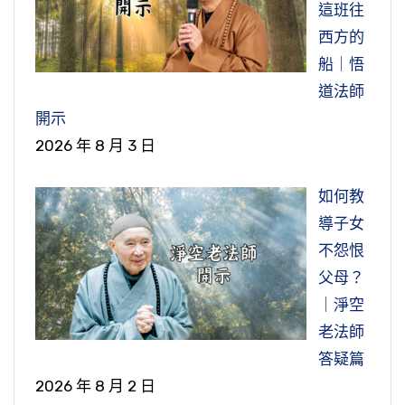
這班往
西方的
船｜悟
道法師
開示
2026 年 8 月 3 日
如何教
導子女
不怨恨
父母？
｜淨空
老法師
答疑篇
2026 年 8 月 2 日