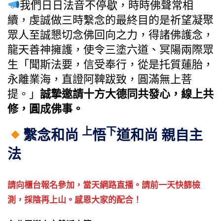
我們日日法音不停歇，時時佛聲常相
續，虔誠做三時繫念的最終目的是祈望凝聚
眾人至誠懇切念佛回向之力，得諸佛護念，
龍天善神擁護，使令三塗六道、冥陽兩際眾
生「聞斯法要，信受奉行，從是托質蓮胎，
永離業海，直證阿鞞跋致，圓滿無上菩
提。」
誠摯邀請十方大德同共發心，線上共
修，圓成佛事。
上
下
繫念和尚
悟
道和尚 親自主
法
請向櫃台報名參加，當天網路直播。請前一天快篩檢
測，採陰再上山。感恩大家的配合！