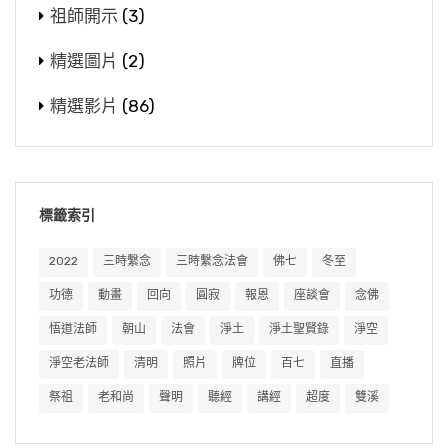
祖師開示
(3)
精選圖片
(2)
精選影片
(86)
標籤索引
2022
三時繫念
三時繫念法會
佛七
冬至
功德
動畫
回向
圓寂
報恩
座談會
念佛
悟道法師
朝山
法會
淨土
淨土聖賢錄
淨空
淨空老法師
清明
照片
牌位
百七
直播
祭祖
老和尚
聲明
聽經
講經
超度
雙溪