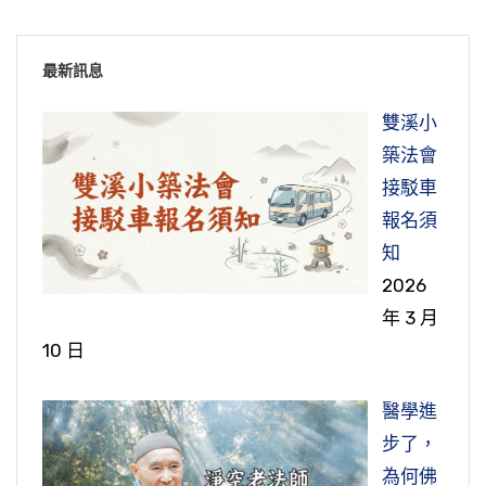
最新訊息
雙溪小
築法會
接駁車
報名須
知
2026
年 3 月
10 日
醫學進
步了，
為何佛