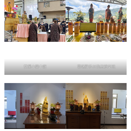
雙溪小築中庭
雲端牌位以跑馬燈呈現