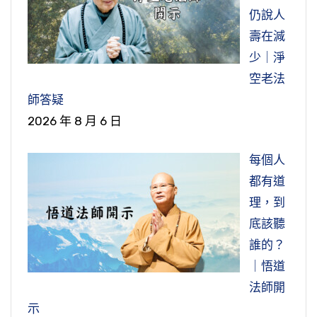
仍說人
壽在減
少｜淨
空老法
師答疑
2026 年 8 月 6 日
每個人
都有道
理，到
底該聽
誰的？
｜悟道
法師開
示