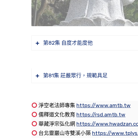
第82集 自度才能度他
為何要先自度才能夠度他
第81集 莊嚴眾行，規範具足
「常懷慈忍」，這裡慈悲心，為何加一
「和顏愛語」是甜言蜜語嗎？和顏愛語
淨空老法師專集
https://www.amtb.tw
儒釋道文化教育
https://rsd.amtb.tw
華藏淨宗弘化網
https://www.hwadzan.c
台北靈巖山寺雙溪小築
https://www.tply