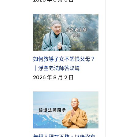
守
老
次
我
六
，
都
損
如何教導子女不怨恨父母？
就
的
｜淨空老法師答疑篇
誠
量
2026 年 8 月 2 日
天
自
。
。
莊
單
渡
、
過
年輕人現在不教，以後沒有