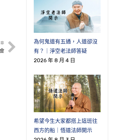
為何鬼道有五通，人道卻沒
文章
有？｜淨空老法師答疑
法會
2026 年 8 月 4 日
灣台
巖
希望今生大家都搭上這班往
西方的船｜悟道法師開示
淨
2026 年 8 月 3 日