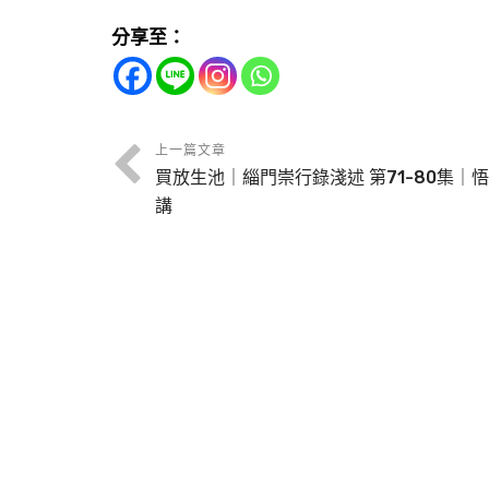
分享至：
上一篇文章
買放生池｜緇門崇行錄淺述 第71-80集｜
講
淨宗同學修行守則—莊嚴眾行，規範具足
淨宗同學修行守則—自度才能度他 悟道
北靈巖山寺雙溪小築 檔名：WD13-005-
山寺雙溪小築 檔名：WD13-005-008
《淨宗同學修行守則》。諸位同學，及