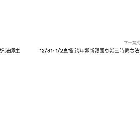
下一篇
悟道法師主
12/31~1/2直播 跨年迎新護國息災三時繫念
 悟道法師主講 （第八十一集） 2022/3/6 台
法師主講 （第八十二集） 2022/5/1 台灣台北靈
0081
2
網路前的同學，大家好。阿彌陀佛！請放掌。請大家翻開《