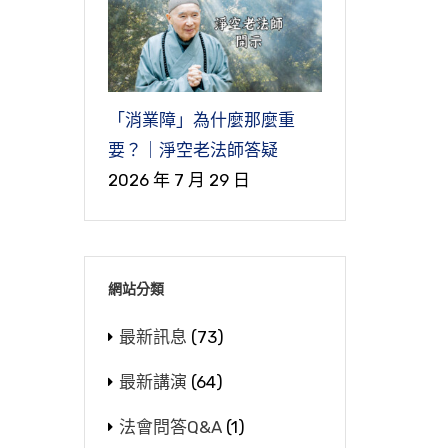
眾
的
聽
變
對
有
得
「消業障」為什麼那麼重
，
你
要？｜淨空老法師答疑
好
2026 年 7 月 29 日
以
連
以
，
們
生
的
網站分類
大
最新訊息
(73)
上
就
迴
最新講演
(64)
我
真
法會問答Q&A
(1)
眾