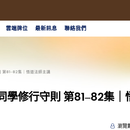
雲端牌位
最新訊息
聯絡我們
第81‒82集｜悟道法師主講
學修行守則 第81‒82集｜
瀏覽數