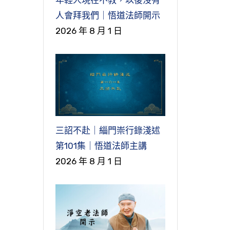
位
自
人會拜我們｜悟道法師開示
現
2026 年 8 月 1 日
體
不
在
要
個
要
。
常
生
三詔不赴｜緇門崇行錄淺述
離
第101集｜悟道法師主講
女
自
2026 年 8 月 1 日
是
有
反
之
些