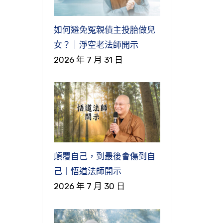
己
們
如何避免冤親債主投胎做兒
常
女？｜淨空老法師開示
個
2026 年 7 月 31 日
就
去
個
，
尊
五
我
師
知
顛覆自己，到最後會傷到自
意
，
己｜悟道法師開示
，
比
2026 年 7 月 30 日
提