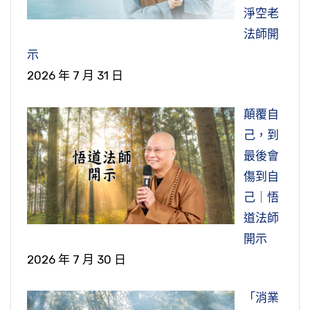
淨空老
法師開
示
2026 年 7 月 31 日
顛覆自
己，到
最後會
傷到自
己｜悟
道法師
開示
2026 年 7 月 30 日
「消業