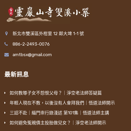
新北市雙溪區外柑里 12 鄰大埤 1-1 號
886-2-2493-0076
amtbsx@gmail.com
最新訊息
如何教導子女不怨恨父母？｜淨空老法師答疑篇
年輕人現在不教，以後沒有人會拜我們｜悟道法師開示
三詔不赴｜緇門崇行錄淺述 第101集｜悟道法師主講
如何避免冤親債主投胎做兒女？｜淨空老法師開示