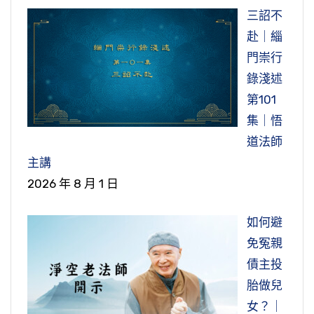
三詔不
赴｜緇
門崇行
錄淺述
第101
集｜悟
道法師
主講
2026 年 8 月 1 日
如何避
免冤親
債主投
胎做兒
女？｜