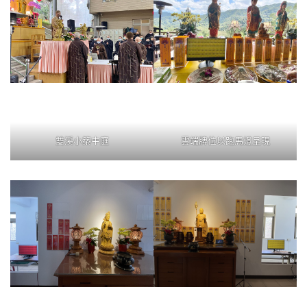
雙溪小築中庭
雲端牌位以跑馬燈呈現