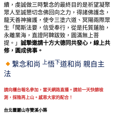
續，虔誠做三時繫念的最終目的是祈望凝聚
眾人至誠懇切念佛回向之力，得諸佛護念，
龍天善神擁護，使令三塗六道、冥陽兩際眾
生「聞斯法要，信受奉行，從是托質蓮胎，
永離業海，直證阿鞞跋致，圓滿無上菩
提。」
誠摯邀請十方大德同共發心，線上共
修，圓成佛事。
上
下
繫念和尚
悟
道和尚 親自主
法
請向櫃台報名參加，當天網路直播。請前一天快篩檢
測，採陰再上山。感恩大家的配合！
台北靈巖山寺雙溪小築