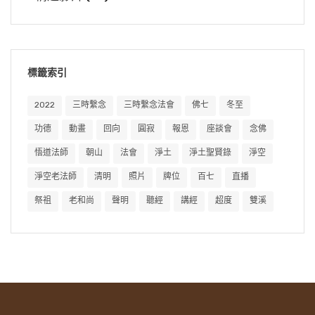
標籤索引
2022
三時繫念
三時繫念法會
佛七
冬至
功德
動畫
回向
圓寂
報恩
座談會
念佛
悟道法師
朝山
法會
淨土
淨土聖賢錄
淨空
淨空老法師
清明
照片
牌位
百七
直播
祭祖
老和尚
聲明
聽經
講經
超度
雙溪