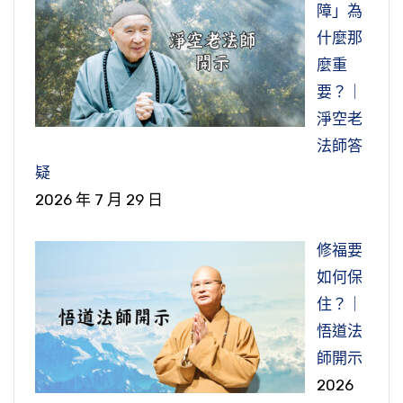
障」為
什麼那
麼重
要？｜
淨空老
法師答
疑
2026 年 7 月 29 日
修福要
如何保
住？｜
悟道法
師開示
2026