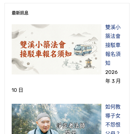
最新訊息
雙溪小
築法會
接駁車
報名須
知
2026
年 3 月
10 日
如何教
導子女
不怨恨
父母？