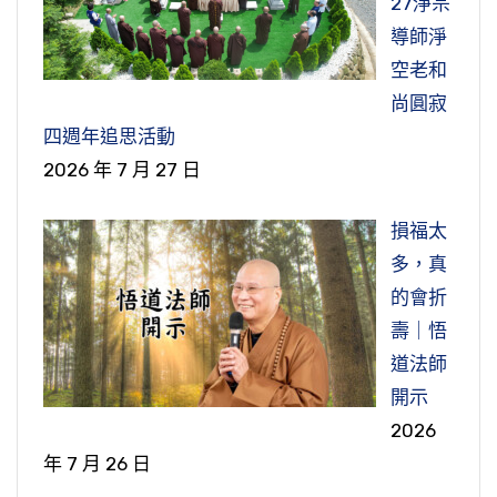
27淨宗
導師淨
空老和
尚圓寂
四週年追思活動
2026 年 7 月 27 日
損福太
多，真
的會折
壽｜悟
道法師
開示
2026
年 7 月 26 日