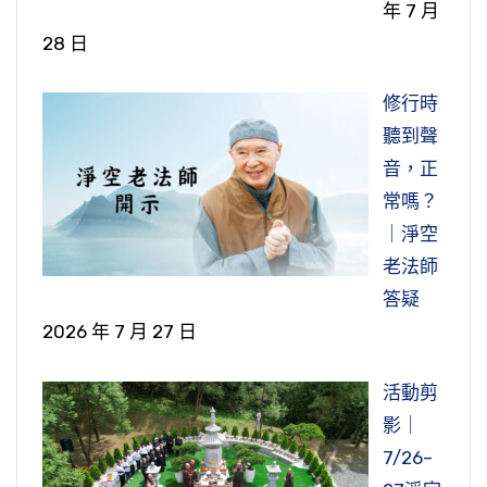
年 7 月
28 日
修行時
聽到聲
音，正
常嗎？
｜淨空
老法師
答疑
2026 年 7 月 27 日
活動剪
影｜
7/26–