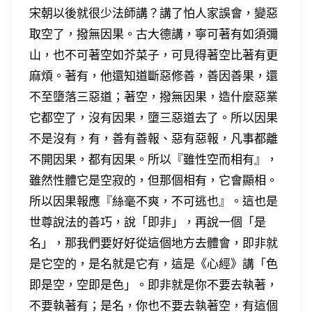
宋朝以後就很少法師講？講了怕人家誤會，變惡
取空了，撥無因果。古大德講，寧可著有如須彌
山，也不可著空如芥菜子，可見得著空比著有更
麻煩。著有，他還知道斷惡修善，善因善果，還
不至墮落三惡道；著空，撥無因果，造什麼惡業
它都空了，沒有因果，墮三惡道去了。所以因果
不是沒有，有，善有善報、惡有惡報，凡事都離
不開因果，都有因果。所以『雖性空而相有』，
雖然性體它是空寂的，但那個相有，它會顯相。
所以因果報應『絲毫不爽，不可逃也』。這也是
世尊說法的善巧，說「即非」，再說一個「是
名」，那我們要好好從這個地方去體會，即非就
是它空的，是名就是它有，這是《心經》講「色
即是空，空即是色」。即非就是你不要去執著，
不要執著有；是名，你也不要去執著空，有這個