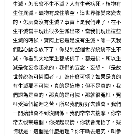
生滅，怎麼會不生不滅？人有生老病死，植物有
生住異滅，礦物有成住壞空，這世界都變來變去
的，怎麼會沒有生滅？事實上是我們迷了，在不
生不滅當中現出很多生滅出來。當我們現出這些
生滅的時候，實際上它還是沒有生滅。哪一天我
們起心動念放下了，你見到整個世界統統不生不
滅，你看到大地眾生都成佛了，都是佛。所以生
滅是從妄念起來的，我們的妄念、妄想。『是故
世尊說為可憐憫者。』為什麼可憐？如果是真的
有生滅那不可憐，真的是這樣；但不是真的，我
們認為是真的，那真的是可憐，那就很冤枉，冤
枉受這個輪迴之苦。所以我們好好去體會。我們
一開始體會不到沒關係，我們常常去揣摩，你常
常去觀察這個，你提起疑情，你就會開悟了。疑
情就是，這個是什麼道理？你不斷去追究，叫參