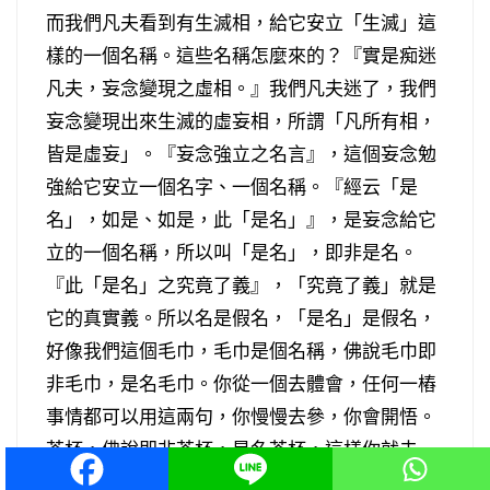
而我們凡夫看到有生滅相，給它安立「生滅」這
樣的一個名稱。這些名稱怎麼來的？『實是痴迷
凡夫，妄念變現之虛相。』我們凡夫迷了，我們
妄念變現出來生滅的虛妄相，所謂「凡所有相，
皆是虛妄」。『妄念強立之名言』，這個妄念勉
強給它安立一個名字、一個名稱。『經云「是
名」，如是、如是，此「是名」』，是妄念給它
立的一個名稱，所以叫「是名」，即非是名。
『此「是名」之究竟了義』，「究竟了義」就是
它的真實義。所以名是假名，「是名」是假名，
好像我們這個毛巾，毛巾是個名稱，佛說毛巾即
非毛巾，是名毛巾。你從一個去體會，任何一樁
事情都可以用這兩句，你慢慢去參，你會開悟。
茶杯，佛說即非茶杯，是名茶杯，這樣你就去
參。你看到任何一樁都可以用這兩句，即非是