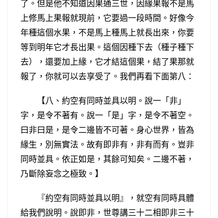
了。但是他不知道因果通三世，因緣果報不是馬
上修馬上果報就現前，它要過一段時間。好像今
年種這個水果，不是馬上種馬上就長出來，你要
等到明年它才長出果。這個因種下去（種子種下
去），還要加上緣，它才結這個果，結了果那就
報了，你就可以去享受了。我們再看下面第八：
【八、約空有同時並具以明。說一「非」
字，是令不著有。說一「是」字，是令不著空。
曰非曰是，是令二邊皆不可著。身心世界，皆為
緣生，別無實法。故有即非有，非有而有。豈非
同時並具。依正如是，其餘可知矣。二邊不著，
乃斷除妄念之極致。】
『約空有同時並具以明』，就空有同時具體
給我們說明。說即非，世尊講三十二相即非三十