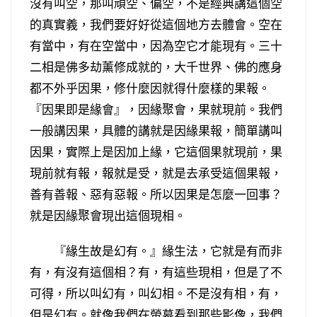
沒有叫空，那叫頑空、偏空，不是經典講這個空
的真實義，我們要好好從這個地方去體會。空在
有當中，有在空當中，因為空它才能現有。三十
二相是佛多劫薰修成就的，大千世界、佛的應身
都不外乎因果，修什麼因就得什麼樣的果報。
『因果即是緣會』，因緣聚會，果就現前。我們
一般講因果，具體的講就是因緣果報，簡單講叫
因果，實際上是因加上緣，它這個果就現前，果
現前就有報，報就是受，就是去承受這個果報，
善有善報、惡有惡報。所以因果是怎麼一回事？
就是因緣聚會現出這個現相。
『緣生故是幻有。』緣生法，它就是有而非
有，有沒有這個相？有，有這些現相，但是了不
可得，所以叫幻有，叫幻相。不是沒有相，有，
但是幻有。就像我們在螢幕看到那些影像，我們