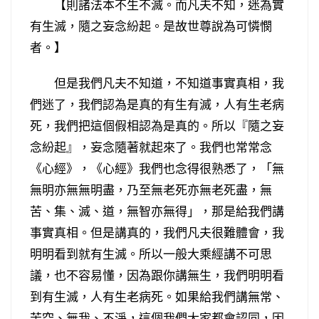
【則諸法本不生不滅。而凡夫不知，迷為實
有生滅，隨之妄念紛起。是故世尊說為可憐憫
者。】
但是我們凡夫不知道，不知道事實真相，我
們迷了，我們認為是真的有生有滅，人有生老病
死，我們把這個假相認為是真的。所以『隨之妄
念紛起』，妄念隨著就起來了。我們也常常念
《心經》，《心經》我們也念得很熟悉了，「無
無明亦無無明盡，乃至無老死亦無老死盡，無
苦、集、滅、道，無智亦無得」，那是給我們講
事實真相。但是講真的，我們凡夫很難體會，我
明明看到就有生滅。所以一般大乘經講不可思
議，也不容易懂，因為跟你講無生，我們明明看
到有生滅，人有生老病死。如果給我們講無常、
苦空、無我、不淨，這個我們大家都會認同，因