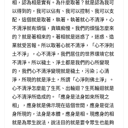
相，認為相是實有。為什麼取著？就是認為我可
以得到的，我可以佔有、我可以控制、我可以支
配，這個就是取著，執著。執著就心不清淨，心
不清淨就有煩惱，貪瞋痴慢。我們的煩惱怎麼來
的？就是著相來的。著相就是迷惑了，迷惑、造
業就受苦報。所以取著心就不清淨，「心不淨則
土不淨」，心不清淨，我們居住的世界環境它就
不清淨。所以穢土、淨土都是我們的心所變現
的，我們心不清淨變現就是穢土，污染；心清
淨，所現的就是淨土，所謂「心淨則佛土淨」。
心不清淨怎麼能了生死、出輪迴？生死輪迴就是
心不清淨所造成的。「應身是法身如來所現之
相」，應身就是佛示現在這個世間，應身是從法
身所現的，法身是本體，應身是相。現應身的相
就是為眾生說法，說法目的就是要令眾生也能夠