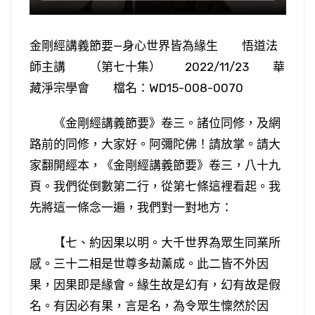
金剛經講義節要—身心世界皆為緣生 悟道法
師主講 （第七十集） 2022/11/23 華
藏淨宗學會 檔名：WD15-008-0070
《金剛經講義節要》卷三。諸位同修，及網
路前的同修，大家好。阿彌陀佛！請放掌。請大
家翻開經本，《金剛經講義節要》卷三，八十九
頁。我們從倒數第二行，從第七條這裡看起。我
先將這一條念一遍，我們對一對地方：
【七、約因果以明。大千世界為眾生同業所
感。三十二相是世尊多劫薰成。此二皆不外因
果，因果即是緣會。緣生故是幻有，幻有故是假
名。有因必有果，言是名，為令眾生懍然於因