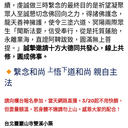
續，虔誠做三時繫念的最終目的是祈望凝聚
眾人至誠懇切念佛回向之力，得諸佛護念，
龍天善神擁護，使令三塗六道、冥陽兩際眾
生「聞斯法要，信受奉行，從是托質蓮胎，
永離業海，直證阿鞞跋致，圓滿無上菩
提。」
誠摯邀請十方大德同共發心，線上共
修，圓成佛事。
上
下
繫念和尚
悟
道和尚 親自主
法
請向櫃台報名參加，當天網路直播。3/20起不用快篩，
但要量額溫，若身體不適請勿上山。感恩大家的配合！
台北靈巖山寺雙溪小築