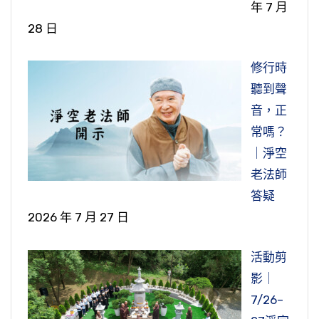
年 7 月
28 日
修行時
聽到聲
音，正
常嗎？
｜淨空
老法師
答疑
2026 年 7 月 27 日
活動剪
影｜
7/26–