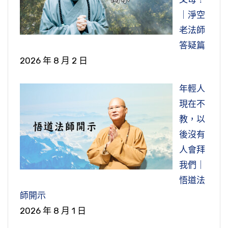
｜淨空
老法師
答疑篇
2026 年 8 月 2 日
年輕人
現在不
教，以
後沒有
人會拜
我們｜
悟道法
師開示
2026 年 8 月 1 日