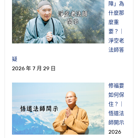
障」為
什麼那
麼重
要？｜
淨空老
法師答
疑
2026 年 7 月 29 日
修福要
如何保
住？｜
悟道法
師開示
2026