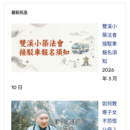
最新訊息
雙溪小
築法會
接駁車
報名須
知
2026
年 3 月
10 日
如何教
導子女
不怨恨
父母？