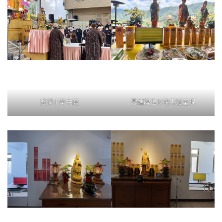
雙溪小築中庭
雲端牌位以跑馬燈呈現