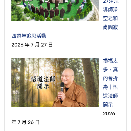
27淨宗
導師淨
空老和
尚圓寂
四週年追思活動
2026 年 7 月 27 日
損福太
多，真
的會折
壽｜悟
道法師
開示
2026
年 7 月 26 日