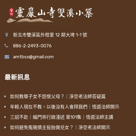
新北市雙溪區外柑里 12 鄰大埤 1-1 號
886-2-2493-0076
amtbsx@gmail.com
最新訊息
如何教導子女不怨恨父母？｜淨空老法師答疑篇
年輕人現在不教，以後沒有人會拜我們｜悟道法師開示
三詔不赴｜緇門崇行錄淺述 第101集｜悟道法師主講
如何避免冤親債主投胎做兒女？｜淨空老法師開示