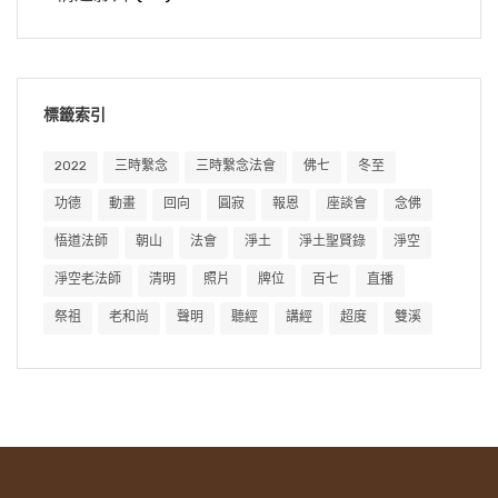
標籤索引
2022
三時繫念
三時繫念法會
佛七
冬至
功德
動畫
回向
圓寂
報恩
座談會
念佛
悟道法師
朝山
法會
淨土
淨土聖賢錄
淨空
淨空老法師
清明
照片
牌位
百七
直播
祭祖
老和尚
聲明
聽經
講經
超度
雙溪