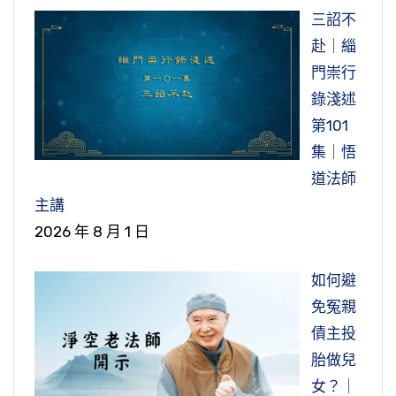
三詔不
赴｜緇
門崇行
錄淺述
第101
集｜悟
道法師
主講
2026 年 8 月 1 日
如何避
免冤親
債主投
胎做兒
女？｜