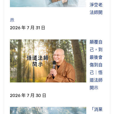
淨空老
法師開
示
2026 年 7 月 31 日
顛覆自
己，到
最後會
傷到自
己｜悟
道法師
開示
2026 年 7 月 30 日
「消業