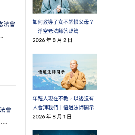
如何教導子女不怨恨父母？
念法會
｜淨空老法師答疑篇
⋯
2026 年 8 月 2 日
年輕人現在不教，以後沒有
人會拜我們｜悟道法師開示
念法會
2026 年 8 月 1 日
⋯⋯