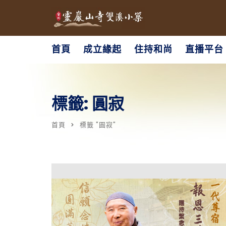
首頁
成立緣起
住持和尚
直播平台
標籤: 圓寂
首頁
標籤 "圓寂"