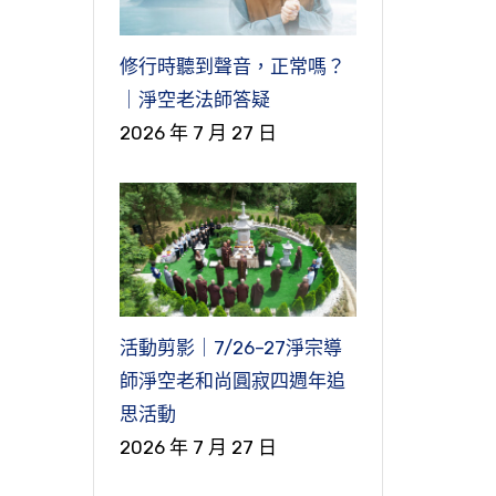
修行時聽到聲音，正常嗎？
｜淨空老法師答疑
2026 年 7 月 27 日
活動剪影｜7/26–27淨宗導
師淨空老和尚圓寂四週年追
思活動
2026 年 7 月 27 日