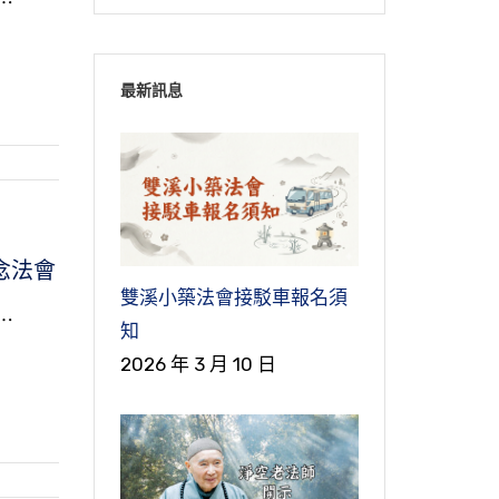
⋯
最新訊息
念法會
雙溪小築法會接駁車報名須
⋯
知
2026 年 3 月 10 日