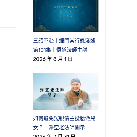
三詔不赴｜緇門崇行錄淺述
第101集｜悟道法師主講
2026 年 8 月 1 日
如何避免冤親債主投胎做兒
女？｜淨空老法師開示
2026 年 7 月 31 日