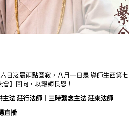
六日凌晨兩點圓寂，八月一日是 導師生西第七
法會】回向，以報師長恩！
供主法 莊行法師｜三時繫念主法 莊來法師
場直播