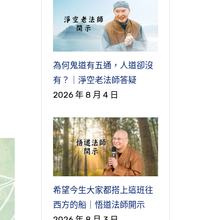
為何鬼道有五通，人道卻沒
有？｜淨空老法師答疑
2026 年 8 月 4 日
希望今生大家都搭上這班往
西方的船｜悟道法師開示
2026 年 8 月 3 日