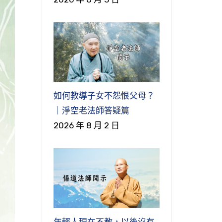
如何教導子女不怨恨父母？
｜淨空老法師答疑篇
2026 年 8 月 2 日
年輕人現在不教，以後沒有