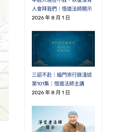
人會拜我們｜悟道法師開示
2026 年 8 月 1 日
三詔不赴｜緇門崇行錄淺述
第101集｜悟道法師主講
2026 年 8 月 1 日