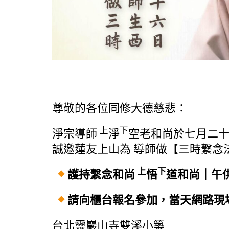
尊敬的各位同修大德慈悲：
上
下
淨宗導師
淨
空老和尚於七月二十
誠邀蓮友上山為 導師做【三時繫念
上
下
護持繫念和尚
悟
道和尚｜午
請向櫃台報名參加，當天網路現
台北靈巖山寺雙溪小築