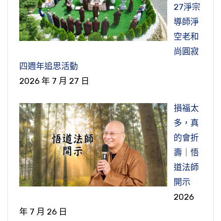
向給他，他就得到生天了。這個生天，我們一般
不要讓她受苦？『帝曰』，東嶽大帝就講，『可
好，我們這個公案就學習到這裡。祝大家福
羽者生於庶鳥。這不也表示一代不如一代嗎？」
27淨宗
重」，你母親罪很重。我們要知道她是造什麼
講都是生忉利天，像《地藏經》講的，光目女、
往鄮山禮育王塔，庶可救也』。這個「鄮山」就
慧增長，法喜充滿。阿彌陀佛！
就是說那個鳥最初是多好的，但是一直傳一直
導師淨
罪？這個我們常常聽經就知道，貪心太重，才會
婆羅門女超度她母親，都是超度到忉利天。這有
是現在浙江寧波，阿育王塔，現在有供佛的舍
傳，一代不如一代。現在我們看看現在這個時
空老和
墮到餓鬼道。『非汝一人力所奈何』，就是說也
真實功德他才能超度，所以他特地來告訴他這個
利，供佛舍利。這個阿育王塔，我也去過幾次，
代，的確我們看到的是這樣的一個情況，一代不
尚圓寂
沒有辦法，他證阿羅漢果了，但是也不是他一個
好消息，他說我現在已經得到超度，我生天。這
去拜舍利。東嶽大帝就告訴他，你可以去鄮山育
如一代。我這一代的不如上一代，不如老和尚那
四週年追思活動
人的力量，能夠去超度他母親脫離餓鬼道。『必
則公案也就是『悟道報父』，這個也是孝親之
王塔，拜塔。『鄰即詣塔，哀泣禮拜，至於四
一代；我下面這一代，就不如我們這一代，真的
2026 年 7 月 27 日
假十方眾僧威神之力』，「假」就是說必須要依
行。
萬』。很哀傷，非常哀傷、哭泣，因為他母親墮
一代不如一代，愈趨愈下。所以蓮池大師有這樣
靠「十方眾僧」，就是十方世界這個僧團的「威
到地獄受苦，所以至誠的禮拜阿育王塔，拜了四
的感嘆，他說看到這種情形，怎麼能夠沒有哀嘆
損福太
神之力」，才能夠幫助他母親脫離餓鬼道之苦。
好，今天我們這個公案就學習到這裡。祝大
萬拜。『俄聞有呼鄰聲』，就是忽然聽到有人叫
三聲呢？看到也是非常嘆息，但是也沒辦法，真
多，真
家福慧增長，法喜充滿。阿彌陀佛！
子鄰的聲音，他往空中一看，看到他母親來給他
下面佛也跟他講具體的做法，『當於七月十
的一代不如一代。
的會折
感謝。他母親就現在空中，他看到了，『承汝之
五日—佛歡喜日（僧自恣日）』，七月十五日是
壽｜悟
所以現在我們在佛門修學，求師這個當中修
力，得生忉利天矣！』他母親就給他感謝，承蒙
講農曆，不是講現在的陽曆，是講農曆七月十五
道法師
學，的確也是這樣。就是你一代不如一代，所以
你禮拜阿育王塔，幫我超度，我已經要往生到忉
日。在佛陀的時代，農曆四月十五日到農曆七月
開示
你要求的標準，這一代就無法像上一代那樣要求
利天去了，特別來給你說一聲，致謝。『倏然不
十五日，這三個月是印度當時的雨季，下雨出門
2026
了，現在沒有人能夠接受。我的下一代，也不能
見』，忽然就不見了，就往生到忉利天去了。這
托缽就不方便。這三個月，佛就結夏安居，他的
年 7 月 26 日
像我這一代的要求了，下一代也不能接受。再下