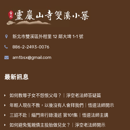
子者，師存而守已易，所以者何？良繇最初出
佛所教導的，這樣如理如法來設齋會，供齋。所
家，實非欲依止真師，決擇生死，蓋一時偶合而
以「目連如」，這個「如」這個字就是如理如
已。是以其心見利則易，逢惡友惑之者易，瞋其
法，依照佛的教導來設這個齋。這句就很重要，
師之訓以正也則易，甚而下喬入幽如陳相，罷釋
很關鍵。現在我們看到農曆七月很多地方都辦齋
新北市雙溪區外柑里 12 鄰大埤 1-1 號
事道如靈素者有之矣！又甚而太陽平侍者之流，
僧，辦得很熱鬧，但是是不是有如佛教導這樣來
886-2-2493-0076
未必其無人矣！嗟乎！悲哉！】
辦，這個可能就要去檢討了。如佛教導這樣辦是
amtbsx@gmail.com
什麼？這天出家人都要去懺悔，大家互相舉出過
蓮池大師做一個總論，總的評論。『古之為
錯，要懺悔。如果沒有，那只是請出家人吃飯，
弟子者，師沒而信愈堅』，古時候做一個徒弟的
最新訊息
功德沒有這麼殊勝，就是請吃飯。所以他為什麼
人，師父死了以後，他對師父的教導，他的信仰
有這麼大的力量，當天就把他母親超度離開餓鬼
更堅定，更不會去違背師長在世的教訓。師長不
道？『轉更資薦』，就是後續的，脫離餓鬼道，
如何教導子女不怨恨父母？｜淨空老法師答疑篇
在了，還是依照師長的教訓，信受奉行。這是古
後續就再加強給他母親超薦，「資」就是說資
人，舉出古人。「今日做弟子的」，今日就是在
年輕人現在不教，以後沒有人會拜我們｜悟道法師開示
助，繼續為他母親修福，在三寶裡面修福。第一
今天，蓮池大師講「今日」是在明朝。我們現在
三詔不赴｜緇門崇行錄淺述 第101集｜悟道法師主講
個階段，先從餓鬼道超度出來，然後後續的再加
講「今日」是在民國，這個差四、五百年了。今
如何避免冤親債主投胎做兒女？｜淨空老法師開示
強修福。所以不只超度他母親到人道，而且『遂