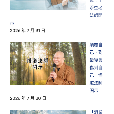
女？｜
案，每一個公案它都是不同的因緣。所以不同的
和尚講，這個婆羅門女念到事一心不亂，有定
很高的位次了，當然你供養登地的菩薩，那個福
道裡面，他都看得清楚，從天道，從非想非非想
路他是軍事家，也曾經被孔子指責。所以孔子在
吃，照顧他母親。這個當然裡面有很多很多它的
推理，如果父母都同意了，他何必要去逃？肯定
雲法師聽到旻法師給他勸告，他才開始吃一
淨空老
因緣，觸動他的悟門，他就大悟了。我們六根接
功，念到念佛三昧。她非常的孝順。她在給定自
報是非常大的，他供養他母親跟供養登地菩薩是
處天到地獄道，每一道，這個六道法界，他都沒
講《論語》講，「暴虎馮河」，我不會跟他去
細節在，我們從這個地方去理解就不難理解。
父母不同意，不同意他就偷跑了。就像印光大師
點稀飯，開始吃一點東西。下面是蓮池大師的讚
法師開
觸六塵都能開悟，所以他是腳碰傷了，碰傷了，
在王如來佛講的時候，她說「我今身心將死不
一樣的。
有界限，他都能見到、都能接觸到了。所以這個
的，這是我們在《論語》上有看到。「冉求苛政
一樣，印光大師出家也是偷跑的。他跑到廣愛寺
歎：
示
他突然大悟，他大悟，還沒有徹，他就知道義存
好，這個公案我們就學習到這裡。這個公案
久」，我們看到這句經文，就會想到這裡看到的
法界它就有一個界限。
虐民」，冉求他辦政治，當官，也遭到孔子的批
跟慶修律師出家，『忽思親歸寧』，有一天忽然
『衣著食飲，大小便利，躬自經理，不煩他
2026 年 7 月 31 日
禪師是明心見性、大徹大悟的，悟了之後，於是
比較沒那麼長，我們就講到這裡。祝大家福慧增
『泣血悲哀，幾於毀滅』，「幾於毀滅」就是幾
評，說他辦政治對人民不好；「說樊須是小
【贊曰：「曾子之母死，水漿不入於口者七
他想到出家這麼久了，想回去看看父母親。從這
人。』這一點也非常不容易。「衣著」就是他母
證得六種神通，在六道法界，他就沒有障
他就不下山，就依止在雪峰禪師那邊，向他「請
長，法喜充滿。阿彌陀佛！
乎都快死了。所以我們從這個經文，還有祖師大
人」。這是孔子當年那個時候，孔子的弟子，他
日，即雲公之居喪，雖曾子何加焉？語曰：『釋
個地方也知道他雖然出家了，他孝順父母的心沒
親穿的衣服，「食飲、大小便利」，都是他自己
礙，沒有界限，所以他就能夠看到他的母親死了
顛覆自
示切磋心法」。那就是百尺竿頭，更進一步了，
德這些公案，可以做一個對照，知道這種對父母
的學生當中，這個都受到孔子責備的人。
氏棄其親。』豈理也哉？」】
有改變。說實在話，他出家也是為了報答父母，
在處理。「不煩他人」，就是都是他照顧，沒有
去哪裡。他母親死了墮到餓鬼道去，他看到了。
己，到
再提升。因為大悟，還沒有徹悟，一般禪宗講，
的哀思，哀思到怎麼樣的一個程度。現在要找這
報父母恩。
麻煩其他的人。『有助之者』，也有人發心來幫
看到，這個是屬於天眼通。他突破這個六道法
「然而如用子路與冉求為官治政」，蓮池大
最後會
要大徹大悟，標準是在大徹大悟。
樣至孝的人，當然不多了，不多。但是我們也看
這是蓮池大師對法雲法師的一個讚歎，說在
助他，看到他要講經，又要照顧他母親很辛苦，
界，看到鬼道，他媽媽在餓鬼道受飢餓之苦。
師講，那個時候明朝時代，他說如果現在這個時
傷到自
到很多父母，他兒女死了，他哀傷的程度比哀傷
儒家的曾子（是孔子的傳人），他母親死了，他
所以他就回家了，回家看父母。回家一看，
所以六祖惠能大師他在曹溪賣柴，聽客人念
發心要來幫助他。但是道紀法師他拒絕了，『輒
『持飯往餉』，「持飯」，就是他帶了他的缽裝
代，你用到冉求、子路這樣的人，在這個時候來
己｜悟
父母還要深。這個我們看到很多，念念都他兒
七天都不吃東西，吃不下，也不能喝水。像法雲
『父失明』，父親眼睛瞎了，母親已經過世三
《金剛經》，他開悟了，那個時候是大悟，但是
拒之曰』，就拒絕了。『吾母也，非爾母也』，
了飯，到餓鬼道要去給他母親吃，就是他不但看
當官、來辦理政治，雖然比起當時孔子讚歎的人
道法師
女，如果他反過來是念念都是他父母，他就成聖
法師死了母親，守喪絕食，曾子也比不上！有人
年，『母已故三載矣』，「故」就是過世了。當
悟得還不徹底。所以客人勸他趕快去黃梅，再去
他說她是我的母親，不是你的母親。『形骸之
到，他還能去接觸到，這個就是屬於神足通，他
有所不如。當然孔子讚歎的人比他們當然要高，
開示
賢了。
說，佛教徒都不顧自己的父母，這句話能算對
然他很傷心，想不到出家，回來看父母，父親眼
參五祖，去住了八個月，也是在那邊做苦工，舂
累，並吾身也。』我們人的身體，只不過是一個
通達沒有障礙，他可以到鬼道去，飯菜供養他母
當然比被孔子讚歎的不如，「但在今日，則是卓
2026 年 7 月 30 日
嗎？
睛瞎了，母親已經不在了，當然非常傷心。『因
米。八個月之後，五祖找他到寮房，給他講《金
所以古人講，以愛兒女之心、以思念兒女之
四大的假合，因為它有很多的累贅和痛苦。這個
親。但是他那個飯給他母親吃，那個飯跟菜就化
越而舉世稀有的、賢能的太守或縣令，了不起的
詣嶽廟』，這個「嶽廟」就是東嶽大帝。東嶽大
「消業
剛經》，再給他講一遍《金剛經》，講到「應無
心思念父母，那你就變成聖賢了。所以我們在道
所以這個公案也就是給出家人講，就是出家
在我們中國老子也講，「吾有大患，唯吾有
成猛火，到她的口中就噴火出來，吃不到，還是
宰相」。在那個時候，孔子他指責他們，但是那