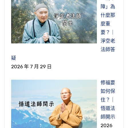
帝，在中國山東河南交界的地方，供東嶽大帝。
障」為
所住，而生其心」，他言下就大徹大悟，那個時
場也看到，也接觸到，有幾位同修，哭兒女、哀
了不是說棄父母於不顧，不是說不管了。特別
身」，就是說我有個最大的憂患，就是我有這個
繼續挨餓。『目連痛哭白佛』，目連看到這個，
樣的人如果在現在，那是賢能的太守，或者縣
東嶽大帝，根據佛經講，是大鬼王，《地藏菩薩
什麼那
候徹悟了。在曹溪聽客人念《金剛經》是大悟，
傷兒女。有一對老夫妻（這在十幾年前）到我們
是，如果家裡沒有兄弟姐妹，只有一個兒子，他
身體；我如果沒有這個身體，這些大患也就沒有
他無可奈何，他證得阿羅漢，有這個神通，看到
令、縣長，或者是宰相，也就是現在沒有那樣的
本願經》講的大鬼王，掌管人間生死的，管了幾
麼重
還沒有大徹，所以五祖給他講《金剛經》講到這
華藏信義路流通處，晚上大概七點多，來找我。
出家了，父母老了，他還是要供養，還是要照
了。所以有這個身，這個身是四大假合的，我們
母親在餓鬼道受苦，自己帶了飯菜供養母親，母
人才。現在很好的人，我們都很稱讚的人，都不
個省。所以中國有五嶽，東南西北中，五嶽。東
要？｜
一段，經沒講完，他就大徹大悟，那後面都不用
我看那兩夫妻大概七十幾歲了，兩個眼睛哭得紅
顧。如果兄弟姐妹可以分攤，大家就都來發心要
想想，每一天要照顧這個身體吃喝種種的，照顧
親吃不到，一點辦法都沒有，所以就到佛那裡痛
如他們，不如被孔子責備的這些人。所以下面舉
是為首的，擺在第一個。在台灣東嶽大帝的廟，
淨空老
再講了，衣缽就傳給他。
腫，後來他就跟我講，他有看到我在佛教衛星台
照顧父母。這個公案也就是給出家人講，不是說
這個身體就是一個累贅。但是身體有生老病死，
哭。「白佛」，就向佛報告，就是他母親墮在餓
出孔子以後歷朝歷代有名的宰相，「蕭何」，蕭
我是曾經到高雄鳳山城隍廟，以前高雄淨宗學會
法師答
語的講經，他找到我們華藏來了。他就給我說明
出家人就不用照顧父母，父母死了也不管，不是
也是很痛苦，他說我也不例外。有身體就有這些
鬼道，送食物給她吃，她也吃不到，送到她口中
何是什麼人？幫助劉邦打天下的，「成也蕭何，
所以這位備法師，備禪師，應該稱他禪師，
簡會長，她的公公，他們上一代，清朝時代建
疑
他來的原因，就他一個小兒子很孝順、很乖，在
這樣的。出家了還是要照顧父母，而且出家要超
痛苦，所以他就說，就讓我來辛苦吧，『有身必
就化成猛火，這該怎麼辦？要怎麼樣才能幫助他
敗也蕭何」。蕭何、「曹參、龔勝、黃霸、房玄
參禪，他這個因緣觸動他大悟了，所以留下來跟
的，現在捐給地方，那個城隍廟後面有供東嶽大
2026 年 7 月 29 日
美國當醫生，還沒有結婚，每一個星期都會打電
度父母，比在家這個孝就更殊勝了。這是在家一
苦，何以勞人？』這個『道俗』，就是出家修道
母親脫離這個餓鬼道之苦？當然就是向佛報告，
齡、杜如晦、姚崇、宋璟、韓琦、范仲淹」，范
雪峰禪師繼續學習，切磋心要，心法。雪峰禪師
帝。他到東嶽廟去，『敷坐具』，「坐具」就是
話回家；當然也是供養他們（父母），這個兒子
般沒有學佛的世間人，他的盡孝總不如學佛的
的人、沒有出家的世俗人，聽到這個消息，知道
講這些話。
仲淹到宋朝了，這個大家都很讚歎的，「富弼、
曾經說，「備頭陀是乘願再來度化眾生的菩薩
出家人的尼師壇，就是坐具。現在我們看到寺院
修福要
算是很孝順。但是有一天他兒子坐電車，四十
人，因為學佛的人他還包括超度。像《地藏菩薩
這樁事情，很多都受到感化。受到感化，就是原
歐陽修等人」。你看這些人，從漢朝開始，這些
啊！」當然這個祖師大德大徹大悟，不是一生一
有拿來拜佛，《沙彌律儀》講，那是不對的，那
『佛言：汝母罪重』，佛就講，你母親在世
如何保
歲，忽然在電車上就過世了，所以他們兩個夫妻
本願經》就是佛門的孝經，所以《地藏經》不能
來不知道要去孝養父母的，很多人受到感化都孝
有名的宰相，以後的人對這些人都非常讚歎的，
世修的，那也是多生多世，這樣不斷累積下來，
是給你坐的，不是拿來拜佛的。「敷坐具」就是
的時候，罪業很重。這個是什麼罪業墮餓鬼？就
住？｜
傷心欲絕，她先生也哭得眼睛快不行了，他太太
不讀，因為它是孝經。世出世間法都建立在孝道
養父母了。
這些人比起孔子那個時候的冉求、子路、樊須怎
到了這一生，善根福德因緣成熟了，所以在這個
把它鋪在地上。鋪在地上，『誦法華』，他就恭
是慳貪，慳吝，貪欲，慳貪的心很重，所以才會
悟道法
更嚴重，因為做母親的人更是思念兒子，哭得都
的基礎上，不是說你出家了就不用孝了。實在
麼樣？「也未必能比得上啊！」還比不上他們。
時候他就大徹大悟。所以這一生能夠大徹大悟，
誦《妙法蓮華經》，『誓見嶽帝』，他發誓要求
這也是一種教學，他這個教學不但有講演，
墮到餓鬼道。貪心墮餓鬼，瞋恚墮地獄，愚痴墮
師開示
快瞎掉了。我們看到《俞淨意公遇灶神記》，俞
講，出家那個孝要比一般世間人還要高、還要圓
「如是六群比丘殊勝後人又有什麼好奇怪的
絕對不是偶然的，像《無量壽經》講，已經供養
見東嶽大帝。求見東嶽大帝做什麼？請問他母親
還有身教。身教比言教更殊勝，他就做出來給大
畜生。貪心很重。我們想一想，我們人類哪一個
2026
淨意生了五個兒子，四個女兒，死了七個，失踪
滿，這個才是最大的孝。如果勸父母信願念佛，
呢？」六群比丘以後的這些祖師大德都比不上他