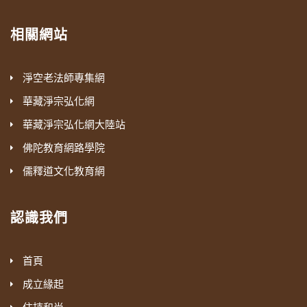
日，我們現在民國跟明朝，那又更不如了。今日
生天上』，生到天道去了。生到天道，這個超
做弟子的，「師父還沒死」，這個師父還在，他
相關網站
度，我們讀《地藏經》，我們淨老和尚在講席當
的「信仰就動搖改變了」，他對師父就失去信心
中也講，別人超度幫助修福給他迴向，最高能夠
了。師父還在，他對師長就沒有信心了。「這是
淨空老法師專集網
幫助他生到忉利天，忉利天就是欲界第二層天，
什麼原因呢？實在是由於當初出家，並不是真正
第一層四王天，第二層忉利天。幫助他生到忉利
華藏淨宗弘化網
想依止正知見的師父，來了脫生死的」，不是為
天，這個是非常殊勝，但是還在欲界，欲界的第
華藏淨宗弘化網大陸站
這個事情而來的，「而是一時興起，偶然巧合地
二層。欲界第三層，夜摩天以上，都要有一點定
拜師而已」。一時興起，就是一時有這個興趣，
佛陀教育網路學院
功，這個定叫欲界未到定。是欲界的定，還沒有
想要出家，來拜師父。偶而巧合，有時候會找一
儒釋道文化教育網
達到色界的禪定，但是他還是要有一些定功，才
個比較有名望的出家人，拜他為師，跟他剃度。
能往上生。如果只有靠修福，福報，能夠超度到
就是偶而巧合，因緣際會、偶而巧合，剛好這邊
認識我們
忉利天，這是最高的。所以我們看《地藏經》，
這個師父幫人剃度，他也想來這裡出家了。這是
婆羅門女、光目女超度她母親，超度到天道去，
偶然巧合的拜師而已，因為他不是說拜師父是為
首頁
就是超生到忉利天。目連這裡也是，「遂生天
了了自己的生死，不是為了這樁大事，是一時興
上」。『繇此』，就是這個由來，盂蘭盆法會的
成立緣起
起，一時興趣起來。
由來就是這麼來的。『蘭盆勝會，流通萬世