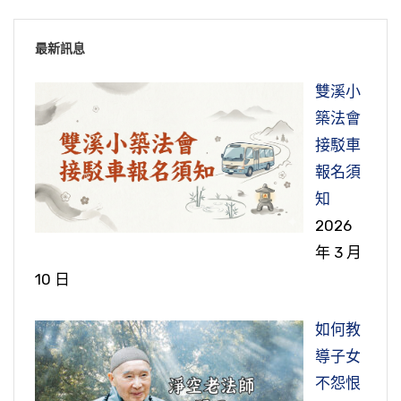
行》一百一十四頁，我們從倒數第二行：
【禮塔救母】
放掌。請大家翻開《緇門崇行錄淺述．孝親之行
同修，及網路前的同修，大家好。阿彌陀佛！請
同修，及網路前的同修，大家好。阿彌陀佛！請
《緇門崇行錄淺述．孝親之行第四》。諸位
同修，及網路前的同修，大家好。阿彌陀佛！請
這裡看起。
第四》，第一百一十一頁第四行：
放掌。請大家翻開《緇門崇行錄淺述》一百一十
放掌。請大家翻開《緇門崇行錄淺述．孝親之行
同修，及網路前的同修，大家好。阿彌陀佛！請
放掌。請大家翻開《緇門崇行錄淺述．孝親之行
《緇門崇行錄淺述．尊師之行第三》。諸位
最新訊息
【悟道報父】
這裡看起：
頁，倒數第三行：
第四》，一百零八頁，從倒數第四行：
大家翻開《緇門崇行錄．孝親之行第四》，第一
第四》，一百零五頁，我們從第一行這裡看起：
同修，及網路前的同修，大家好。阿彌陀佛！請
【唐慧斌，兗州人，父朗在朝，年迫期頤，
【荷擔聽學】
雙溪小
百零七頁，我們從第六行：
大家翻開《緇門崇行錄淺述．尊師之行第三》，
這裡看起。
【唐子鄰，範氏子。母王氏，不信三寶，鄰
愛敬無繇，乃於汶水之陰，九逵之會，建義井一
【泣血哀毀】
【居喪不食】
【孝親之行第四】
築法會
九十八頁：
逃東都依廣愛寺慶修律師出家。忽思親歸甯，父
區，以報父恩。立碑銘之，有「殷憂暮景，見子
【隋敬脫，汲郡人。少出家，以孝行清直
【母必親供】
接駁車
【唐師備，姓謝氏。父以漁為業，墮水死；
失明，母已故三載矣。因詣嶽廟，敷坐具，誦法
無期；百年幾日，對此長悲。」之句。】
聞。其聽學也，常施荷擔，母置一頭，經籍楮筆
我們接著看這個文：
看下面的文：
【蘭盆勝會】
【六群僧】
報名須
備因出家，欲報其父。芒鞋布衲，食才接氣，與
華，誓見嶽帝，求母生處。其夜，嶽帝召謂曰：
置一頭；若當食時，坐母樹下，入村乞食。】
這裡看起：
知
雪峰存禪師為友。峰以其苦行，呼為頭陀。嘗攜
這個公案也是在唐朝，「京師弘福寺慧斌法
【隋智聚，住蘇州虎丘東山寺。至德三年，
【梁法雲，陽羨人。七歲出家，為莊嚴寺寶
【佛世，大目犍連事母至孝；母死出家，精
「汝母禁獄，見受諸苦。」鄰悲泣請免。帝曰：
我們看這個文：
2026
囊出嶺，擬欲遍參，忽傷足流血，豁然而悟；遂
師」，他是兗州人，兗州在山東西南部。「父親
這個公案是隋朝，在《淺述》裡面有註明，
丁母憂，泣血悲哀，幾於毀滅。止東山精舍，善
亮弟子，雋朗英秀。於妙音寺開法華、淨名二
【齊道紀，習成實，造金藏論七卷。於鄴城
進行道，得六神通。見亡母生餓鬼中，持飯往
「可往鄮山禮育王塔，庶可救也。」鄰即詣塔，
年 3 月
不出嶺，依峰咨決心要。峰嘗稱曰：「備頭陀再
名朗，在朝為官，年紀很老，快一百歲了。斌法
在「隋朝東都內慧日道場敬脫法師」，這裡有註
說不休，法輪常轉。】
經，學者海湊。性誠孝，勞於色養；居母憂，毀
東郊講演，往則荷擔其母及經像等。語人曰：
餉；飯化猛火，目連痛哭白佛。佛言：「汝母罪
【六群僧，如來所呵，諸大弟子所不齒者
哀泣禮拜，至於四萬，俄聞有呼鄰聲，望空中見
10 日
來人也。」後忽夢父來謝云：「荷子出家，了明
師敬愛其父，覺得沒什麼好報答父親的恩德，只
出來。『汲郡人』，「汲郡」就是河南衛輝市西
瘠過禮，累日不食。旻法師謂曰：「聖人制禮，
「母必親供者，以福與登地菩薩等也。」衣著食
重，非汝一人力所奈何，必假十方眾僧威神之
也，而古稱佛世六群，猶賢於佛滅度後馬鳴龍樹
母謝曰：「承汝之力，得生忉利天矣！」倏然不
這個公案是在隋朝時代，唐之前就是隋，隋
心地，已得生天，故來報耳。」】
好在汶水南面，都城大通道交會處鑿建一口井，
南邊，在河南省。『少出家』，「少」就是年
賢者俯就，不肖者跂及，且毀不滅性尚出儒宗，
飲，大小便利，躬自經理，不煩他人。有助之
力。當於七月十五日—佛歡喜日（僧自恣日），
諸菩薩等者何也，嗟夫！夫子嘗野仲由，攻冉
見。】
唐，在唐朝前面一個朝代隋朝。「隋朝吳郡虎丘
如何教
供四方人使用，用此功德回向，以報答父恩」。
少，年紀很小就出家了。『以孝行清直聞』，他
況佛有至言：『欲報生恩，近則時奉顏儀，遠則
者，輒拒之曰：「吾母也，非爾母也；形骸之
為母設盂蘭盆齋，供佛及僧，始克濟拔。」目連
有，小人樊須，具臣由之與求矣。其在今時，則
這個公案也是發生在「唐朝福州」，《淺
山智聚法師」，住持在蘇州虎丘山的東山寺。虎
導子女
這是「孝親之行．禮塔救母」一個公案。這
是以孝順父母、清素正直這樣出名。可見得他是
啟發菩提以導神識。』宜速思遠理，使有成津，
累，並吾身也，有身必苦，何以勞人？」道俗聞
如教設齋，其母即以是日脫餓鬼苦，轉更資薦，
皆卓卓乎希世之賢守令，振古之良宰輔。蕭、
述》裡面有註明，在「福州玄沙院師備宗一禪
這是『鑿井報父』，對父親一個報恩。這個
丘山也是現在很有名的旅遊景點。我記得一九九
不怨恨
個公案是發生在「唐朝京師大安國寺」。唐朝的
出家了，出了家，對父母還是很孝順，在這裡是
何可恣情，同於細近？」雲乃割哀，微近饘
者多感化焉。】
遂生天上。繇此，蘭盆勝會，流通萬世焉。】
曹、龔、黃、房、杜、姚、宋、韓、范、富、歐