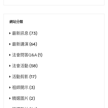
個公案跟《地藏經》講的婆羅門女、光目女是同
僧團就沒有外出，就在一個地方自修，在進修，
一代，那就更不能接受了，所以一代不如一代。
樣的，他是禮塔，婆羅門女、光目女是念佛，定
我們現在講進修教育，這三個月在一起進修教
我們現在看到這種情況，的確整個世界的趨勢，
自在王如來教他念佛，這是東嶽大帝給他講，你
育。到七月十五日這一天是最後一天，最後一天
真的是一代不如一代，就愈來愈不好，不是愈來
網站分類
去禮拜阿育王塔，就能超度你母親。我們看下
為什麼叫做佛歡喜日？因為這一天佛的僧團，彼
愈好。我們看到整個世界，不但佛法，世間法都
面：
此可以舉出過失，在佛前發露懺悔，在僧團面前
最新訊息
(73)
一樣，真的一代不如一代。
發露懺悔改過，所以佛看到就很歡喜。這個「僧
【贊曰：「目連感佛，教以供僧；子鄰感
最新講演
(64)
自恣日」，實在講也通四眾弟子，因為這個僧有
雖然如此，蓮池大師也講，『子輿氏之言
神，教以禮塔。至孝通神明，詎不信夫？」】
出家僧、有在家僧。僧它是一個團體，和合眾的
法會問答Q&A
(1)
曰：豪傑之士，雖無文王猶興。』孟子說，豪傑
意思，團體。佛的弟子平常不能彼此說過失的，
蓮池大師在這個公案，他有一個讚歎。他讚
之士，雖然生在沒有文王明君的那個時代，自己
法會活動
(58)
這一天才可以。定這一天，平常你們看到誰有什
歎說，『目連感佛』，目犍連尊者感應佛，目犍
仍然可以創造一番事業來。蓮池大師講，如果這
麼過失，你可以今天給它提出來，你看到他有什
活動剪影
(17)
連尊者他母親是墮到餓鬼道，看他母親在受飢餓
句話沒錯，那就是眾生的大幸萬幸！希望有這樣
麼過失，可以提出來，互相去求懺悔改過。佛看
之苦，吃不到東西。他用缽盛了飯菜，目犍連是
的人出來，我每天都是這樣的盼望著，蓮池大師
祖師開示
(3)
到僧團都能夠發心懺悔改過，當然看到就很歡喜
神通第一，他可以到餓鬼道去，去供養他母親，
講，每天這樣盼望著。
了。所以這一天去供僧，這個功德是最大的，供
精選圖片
(2)
食物送到他母親口中化為火焰燒掉，吃不到，很
齋，齋僧。
這個也就是「尊師之行」最後一個公案，舉
傷心。回來向釋迦牟尼佛報告，請佛想辦法救他