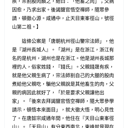
疾，宗割股肉饋之，紿曰：「他畜之肉」；父病
因愈，乃求出家。後謁鹽官悟空禪師，隨眾參
請，頓徹心源。咸通中，止天目東峯徑山，號徑
山第二祖。】
這條公案是「唐朝杭州徑山鑒宗法師」，他
是『湖州長城人』。「湖州」是在浙江，浙江有
名的是杭州，湖州也是在浙江。他是湖州長城那
裡的人，俗家姓錢，『錢氏』。父親錢晟有疾，
就是他父親生病了，宗法師割自己的大腿的股肉
煮給他父親吃，騙他父親說是其他畜生的肉，父
親的病因此就好了，「於是要求父親讓他出
家」。「後來去拜謁鹽官悟空禪師，隨大眾參學
請示，頓悟本來面目」，就大徹大悟，明心見性
了。在唐懿宗咸通年間，他住在『天目山東峯徑
山』。「天目山」有分東西南北，東峰就是現在