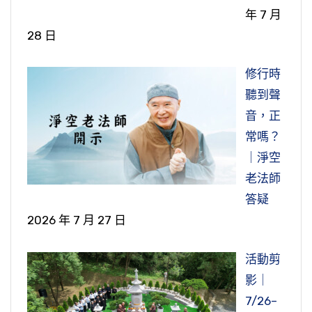
無量諸佛了。所以《金剛經》也講，已經不是在
現在往生到哪裡？『求母生處』，現在到底到哪
家看。我們講經說法，勸人家要「孝養父母，奉
人沒有貪心？都自私自利，貪瞋痴慢，貪擺在一
年 7 月
一個，剩下一個女兒，他的太太哭得眼睛瞎掉
求生西方，那是究竟圓滿的大孝，不然世間，你
們，這個就不奇怪了。
一佛、二佛、三佛、四佛那裡種善根了，也是無
裡去了？死了之後，見不到。從這個地方也看出
事師長」，這些如果沒有具體做出一個樣子，大
個，貪欲就墮到餓鬼道去了。人類這種貪婪之
28 日
了。所以我看到，真的是哭了會瞎掉，後來給我
做到怎麼樣的孝，還是不圓滿，所以出世間法的
量諸佛那裡種了善根，所以多生多世累積下來。
子鄰法師他的至孝，你看父母已經往生那麼久
家也不清楚，那個感受也不深刻。都聽說了，但
心，現在在這個世界上，可以說激烈的增長，不
下面是引用佛在《大方等大集經．月藏分閻
講一講，他們說要去眼科，要去眼科醫生那裡。
孝是大孝中的大孝。這個地方也講出，出家人不
所以說我們一般講說再來人，過去生就是修行
了，他不但念念不忘，還要知道母親現在往生到
是具體做出來給大家看，大家看到了，那種教化
但增長，是激烈，大幅度的增長。所以早上我看
浮提品》裡面說，「於我滅後五百年中，諸比丘
修行時
這裡我們看到這個，就是我們現在是還沒有遇到
是沒有義務照顧父母，還是要照顧，還是要盡世
人，不是一般人。
哪裡去了，這個就跟《地藏經》的婆羅門女、光
的效果當然就不一樣，就很殊勝了。所以說言教
了一則網路新聞，現在世界上有些富有的國家，
等，猶於我法解脫堅固，次五百年我之正法禪定
聽到聲
這樣的孝子，但是做父母的哭子女，我是看到。
間的孝。
目女是一樣的。我們現在人，實在講父母在世都
不如身教，就是這個道理，凡事也都是同樣的。
疫苗他要打第三劑，打了兩劑，要打第三劑。聯
三昧得住堅固，次五百年讀誦多聞得住堅固，次
音，正
如果思念父母像思念兒女那樣的，那他就變成聖
『後忽夢父來謝云』，後來「有一天晚上忽
忘了，何況父母過世了，所以他的至孝，從這個
好，這條公案我們就學習到這裡。祝大家福
這一個單元講孝親，一切都是從孝開始。
合國衛生組織祕書長就出來譴責了，他說你們都
五百年於我法中多造塔寺得住堅固，次五百年於
常嗎？
賢了，就轉凡成聖了。所以這個孝很重要。
然夢見父親來」給他感謝。那父親，我們可以知
地方可以看出來。
慧增長，法喜充滿，阿彌陀佛！
打了兩劑了，剩下的快過期了，那現在全世界這
我法中鬥諍言頌白法隱沒損減堅固。」這個就是
｜淨空
道，在生是捕魚的、抓魚的，造的是殺生業，墮
好，今天我們就學習到這裡。祝大家福慧增
所以後來智聚法師，「常住在東山精舍，善
個疫苗還不夠，為什麼不捐給一些比較窮困的國
現在這個時代，末法時期，鬥諍堅固。到哪裡都
老法師
到水裡面，被水淹死了，肯定去的地方不好，肯
『其夜』，他至誠有感應，『嶽帝召謂
長，法喜充滿。阿彌陀佛！
於講經說法，經常開講而不休息，一時佛法大
家？你們國家的人要打第三劑，這個衛生組織就
是鬥諍，就是末法了。所以距離佛的時代愈久
答疑
定就是墮三惡道。所以因為他父親墮水而死這樣
曰』，那天晚上，東嶽大帝就找他去，說『汝母
盛」。當然他這個孝心也必定感應三寶來加持，
譴責了。那我們學佛的人，有聽經的人，知道這
遠，這個道心就愈淺薄了。愈往末法，修行就愈
2026 年 7 月 27 日
的因緣，他發心出家，修苦行來報答他父親的恩
禁獄，見受諸苦』，你母親墮在地獄，看到她受
所以他講經弘法，他的法緣就特別的殊勝。這是
是什麼？自私自利，貪欲。他為什麼多次去打疫
往後退，就愈不如。
德。他真的在修行，大徹大悟了，所以他父親給
各種的痛苦，這個跟《地藏經》講的就完全一
活動剪
出家的孝行，出家並不是說就不用去孝養父母，
苗？貪生怕死，貪。這個死了之後，墮到餓鬼道
他托夢，他說因為你發心出家，『了明心地』，
樣。他聽到東嶽大帝這麼說，子鄰就『悲泣請
在《淮南子．墜形章》也說：「羽嘉生飛
影｜
所以這也是出家人的一個榜樣。
去了，貪欲。所以造了這個業，才會墮到餓鬼
就是你大徹大悟、明心見性，承蒙你這個功德迴
免』，他說是不是可以請東嶽大帝赦免我母親，
龍，飛龍生鳳凰，鳳凰生鸞鳥，鸞鳥生庶鳥，凡
7/26–
道，貪欲心太重。所以佛就說了，「汝母罪