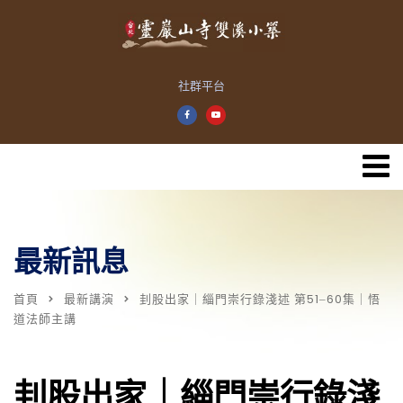
社群平台
最新訊息
首頁
最新講演
刲股出家｜緇門崇行錄淺述 第51‒60集｜悟
道法師主講
刲股出家｜緇門崇行錄淺