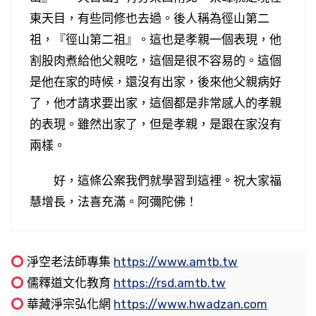
東天目，有些同修也去過。後人稱為徑山第二
祖，『徑山第二祖』。這也是孝親一個表現，他
割股肉煮給他父親吃，這個是很不容易的。這個
是他在家的時候，還沒有出家，後來他父親病好
了，他才請求要出家，這個都是非常感人的孝親
的表現。雖然出家了，但是孝親，是跟在家沒有
兩樣。
好，這條公案我們就學習到這裡。祝大家福
慧增長，法喜充滿。阿彌陀佛！
淨空老法師專集
https://www.amtb.tw
備禪師開悟後，亡父為何託夢感謝
隋朝敬脫法師以孝行清直出名的公案
古人至孝的表現
出家人要不要盡世間的孝
道紀法師無論到何處講經都帶著母親，並親自
結夏安居最後一天為什麼叫做佛歡喜日
常被佛責罵的六群比丘，猶賢於佛滅度後馬
儒釋道文化教育
https://rsd.amtb.tw
照顧，為什麼
鳴、龍樹諸菩薩等，為什麼
現代表現孝親的模範
現代人念念都是兒女，如果能反過來念念都是
法雲法師至孝，母親過世了，悲哀過度，好幾
生養死葬只是小孝，何為大孝？大孝當中的大
華藏淨宗弘化網
https://www.hwadzan.com