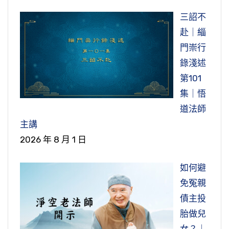
參禪，他也參禪，大家修的法門是一樣的，去雪
人，對父母這種孝順、這種孝心，他是表現得非
其他的諸大弟子也看不起他們。『而古稱佛世六
他不同意，那你不可能去出家。這個就跟悉達多
這是文言把它記載下來，當然生活上很多細節。
垂暮之年了，快一百歲了，古人講，「人生七十
都沒有吃東西，人就消瘦了。旻法師就跟他講，
「荷擔」，古時候也有好像挑擔子這樣挑的，但
家』，他母親死了，他就發願出家修行。『精進
三詔不
峰禪師那邊去修行，去參禪。修行，可見得他修
常的明顯。所以悲痛不已，「幾乎哀傷致於
群，猶賢於佛滅度後馬鳴龍樹諸菩薩等者何
太子一樣，悉達多就是我們本師釋迦牟尼佛，他
他供養他母親，可能當時他父親已經不在了，沒
古來稀」，活到快一百歲很不容易。當然，活到
說聖人制訂禮節規矩，『聖人制禮』，賢能的人
具體是怎麼樣的荷擔、怎麼挑，必須去查古代這
行道』，出家修行，他很精進，戒行精嚴。在佛
赴｜緇
苦行，雪峰禪師「稱他為頭陀」，頭陀在佛門裡
死」，好像幾乎自己都快死了。這是至孝的一個
也』。但是古來所謂佛在世那個時候的六群比
出家他是有向他的父親（因為他出生七天，母親
有其他的兄弟姐妹照顧，就剩下他母親一個，他
一百歲了，那也就來日不多了。垂暮之年，他想
要壓低理想去遷就合禮，不賢能的人就要勉強向
些資料。我們用現在的話來講，總是帶著他母
的時代，只要持比丘戒，二百五十戒持清淨了，
門崇行
面，就是代表修苦行的。
表現。
丘，等於是在僧團裡面專門找麻煩的，他們還勝
就往生到忉利天）稟告。父親當然不肯，只有一
來照顧。
跟父親見一面，可能沒有機會了，所以他就用這
上追進了。這個『跂』跟企望的意思一樣。儒家
親，他去講經說法，走到哪裡講經說法都帶著他
他就得定，他就證果了，證阿羅漢果。所以「精
錄淺述
過佛滅度以後的馬鳴、龍樹諸菩薩。龍樹菩薩八
個兒子，怎麼肯讓他出家，將來王位誰要來接、
「有一天帶著行李」，『嘗攜囊出嶺』，就
樣的一個方式來報答父恩，報答他的父親。這也
我們也常常讀誦《地藏菩薩本願經》，《地
尚且有哀傷不得致命的規定，《禮記》裡面有講
母親。當然要帶佛經、佛像，「等」就是說包括
進行道」，他『得六神通』，就是證阿羅漢果。
第101
這個地方我們也看到現代海賢老和尚，他也
宗共主，《大乘起信論》馬鳴菩薩造的，這也不
誰要來繼承？當然不答應，講了幾次，都不答
是帶著行李要出山，我們現在講下山。「想到各
是孝親之行的表現，也就是說他心目當中雖然出
藏經》我們看到婆羅門女、光目女的公案，你看
到，父母過世難免哀傷，但是哀傷，『毀不滅
其他的日常用品，因為帶著他老母親出門，總是
如果還沒有證得阿羅漢果，就沒有六神通了。比
集｜悟
接他母親到山上去住，住了二十七年，他這個也
是一般人。龍樹菩薩八個宗的共同祖師，做一個
應。到以後，他父親實在沒辦法，他說你也要幫
處行腳參訪」，因為在雪峰禪師那邊參了一段時
家了，但是還是很懷念他的父親。當然母親也
婆羅門女她母親過世了，她也是哀傷，非常的哀
性，不以死傷生也』，但也不能哀傷過度，傷害
需要一些其他的用品。可見得這個也真不容易。
如初果，他可能得一個，六種神通得一個。六種
道法師
是現代表現孝親的一個模範。他父親已經過世
宗的祖師就不得了，他是八宗共主。但是比起釋
我傳宗接代，生個孫子，你才能走。他的夫人耶
間，修了一段時間，他想再到其他地方去參訪大
有，這邊沒有記載母親，可能他母親已經不在世
傷。哀傷不知道她母親去哪裡，所以到寺院去看
到身體。何況佛有至理名言說，要報父母生養的
『語人曰』，他就給大家講，『母必親供者』，
神通就是天眼通、天耳通、他心通、宿命通、神
主講
了。所以這些公案，如果你要演一個連續劇，那
迦牟尼佛那個時代的六群比丘，還不如他們。
輸陀羅已經懷孕了，他父親還是不肯，懷孕是懷
德、善知識，古人都是不遠千里尋師訪道，為了
了，但是他父親還在，活了快一百歲，還在。所
到佛像，定自在王如來，就向佛祈求，有什麼辦
大恩，淺近的就要盡心盡力的侍奉供養，讓父母
他說我的母親，我必親自來供養。為什麼我要親
足通，最後一個是漏盡通。前面初果、二果、三
2026 年 8 月 1 日
這一個單元、一個單元，他就要去寫劇本，劇本
「何也」，這什麼道理？
孕了，還沒有生出來，生出來也要撫養長大，你
就是要悟明心地。走了沒有多遠，「忽然擦傷了
以他用這樣的一個方式來報答父恩，也寫了偈
法能見到她母親？讓她知道她母親現在在哪裡、
得到歡喜；長遠的更要啟發他們發菩提心，把父
自供養？『以福與登地菩薩等也。』他說我供養
果，前面有這個五通，但是沒有漏盡通，漏盡就
當然就不是這樣，它一定要寫很多內容，他生活
才能走。後來他實在想要趕快解決生老病死的問
如何避
腳」，腳碰傷了，流血。碰傷了，流血，這個時
子，這個碑銘寫得也是很感動人的，非常感人，
現在情況怎麼樣？後來都感應到佛來給她說明她
母的神識引入正法。所以旻法師就勸他，你應該
我母親，那個福報等於供養登地的菩薩。登地就
是說煩惱都盡了，這個還沒有。所以漏盡通就是
下面蓮池大師也舉出我們中國儒家，『嗟
當中的細節，他那個時代的環境，他的背景各方
題，尋找這個真理（解決生老病死的理論方
免冤親
候「豁然大悟」，就是這個因緣觸動他的悟門。
所謂孝會感動天。這也是孝行的一個表現。
母親過世之後，她要怎麼樣才能見到她母親，所
從長遠這一方面去著想，使父母可以得到超度，
是初地到十地，這個就叫登地的菩薩。我們一般
六種神通，第六個漏盡通，六種神通。這裡講六
夫』，「嗟夫」是哀傷感嘆之詞，說『夫子嘗野
面的。這個是講出它一個重點，就是在這個生活
法），也就不告而別，跑了，三更半夜跑掉了。
債主投
因為我們看到禪宗的公案，每一個禪師他開悟的
以就勸她回去念佛的名號，念到一日一夜，忽見
怎麼可以像一般世俗淺見之輩一樣，一味的悲哀
講，從十信、十住、十行、十迴向、十地，十地
神通，那就是已經證阿羅漢，才具足六種神通。
仲由，攻冉有，小人樊須』。他一個感嘆，過去
當中主要的一個重點，就是他出家、聽經，挑他
我們看到這個公案，子鄰法師肯定也有向父母提
好，這條公案我們就學習到這裡，祝大家福
胎做兒
因緣都不一樣，你看《傳燈錄》，一千七百則公
自身到一海邊，就是見到地獄了。根據我們淨老
絕食？
就是登地了。如果從十住開始，登地的菩薩已經
有六種神通，他就能看到不同法界的情況。在六
在我們中國孔老夫子曾經指責子路好勇粗魯，子
母親也去聽經，自己去乞食先供養母親，自己再
過，雖然這邊沒有註明，但是我們可以從這樣來
慧增長，法喜充滿。阿彌陀佛！