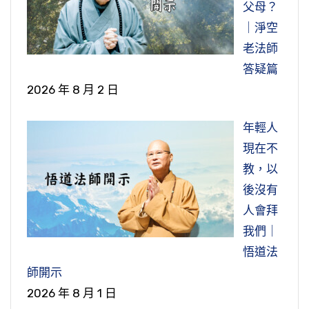
師」，他俗姓姓謝，「他的父親捕魚為生」，我
我們一般講，替父母修福，修福迴向給父母，以
Ｏ年四月，台北景美華藏佛教圖書館韓館長就安
父母？
京師是在長安，就是現在的陝西，西安。在寺院
講他母親。『其聽學也，常施荷擔』，他出去聽
粥。】
之所未必能及者也。而何疑乎六群？故知初五百
們現在講漁民，捕魚的。捕魚，有一次「不幸掉
這個來報父母恩。他是鑿一口井，在都城大通道
排我跟旅行團，第一次去大陸旅遊。那一次去了
這個公案是在『齊』，「齊」就是魏晉南北
這個是我們大家都很熟悉的，在佛教當中，
｜淨空
裡面有一位子鄰法師，子鄰是他的法號。父姓
講經，去聽經，他就挑了個擔子。以前的擔子是
年，次五百年，次之又次後五百年。解脫以至鬥
到水裡死了」，被水淹死了。「備法師因此出
交會處，也就是我們現在講比較中心點，四面八
十八天，到了江蘇蘇州虎丘，虎丘那裡都去過。
這個是梁朝那個時候的公案，梁朝楊都光宅
朝那個時代，『齊道紀』，他的德號叫道紀。
農曆七月十五日，在佛教寺院盛行盂蘭盆法會，
老法師
范，父親姓范；『母王氏』，「王氏」就是姓
兩頭的，兩頭都有個籃子。兩頭，所以聽講，他
諍，漸久而漸漓，愈趨而愈下，羽嘉、鳳凰、庶
家」，出家，他是「來報答父親養育的恩德」，
方的人來汲水就比較方便。所以他是供養四方人
後來也去了二、三次，現在已經是有名的旅遊點
寺法雲法師，『陽羨』就是江蘇省的宜興縣，宜
『習成實』，就是修習成實宗。成實宗，在唐朝
盂蘭盆法會它的因緣就是目連救母。這個目連救
答疑篇
王，他父親姓范，母親姓王。母王氏，『不信三
都挑個擔子，把他的母親放在一頭，經書紙筆放
鳥非虛語矣。寧不為之三嘆。雖然，子輿氏之言
出家來報父親的恩德。「出家後修行極其清
使用，修這樣一個功德來迴向給他父親，來報父
了，周邊寺院很多。這位法師就是住在蘇州虎丘
興做這些陶瓷茶壺的，他是那裡的人。『七歲出
之後也就沒落了。小乘的兩個宗在中國，成實跟
母，過去也有拍成電影，很早了，目連救母這個
2026 年 8 月 2 日
寶』，他母親不信佛，不相信三寶。我們看到這
一頭。一頭放經書、紙跟筆，一頭是放他母親，
曰：「豪傑之士，雖無文王猶興。」果若斯言，
苦」，真正在修苦行，「一雙草鞋，一件粗布僧
恩。
東山寺。『至德三年』，是陳後主至德三年，
家』，很小就出家了，他是去禮拜莊嚴寺寶亮法
俱舍兩個宗，到唐朝中葉以後就漸漸沒落了。當
事蹟拍成電影。所以這個公案，這個故事也在民
個公案就想到《地藏菩薩本願經》，婆羅門女、
這樣就去聽經，他就挑著那個擔子去。這個地方
則眾生之大幸、大幸也，予日望之。】
年輕人
衣，吃的東西僅夠維持生命」。可見得他吃得很
「遭母喪」。『丁母憂』，在古代父母過世叫丁
師為師。他的長相很英俊清秀，才華出眾。曾經
時還有，道紀法師他就是學習成實宗的。『造
間膾炙人口，大家都聽說過，這是盂蘭盆法會它
光目女這兩位菩薩的母親都不信三寶。不信三
我們也知道，他就帶他母親去聽經，他挑到人家
「並且樹立一個碑銘來作紀念」，就是在旁
現在不
少，也不講求。「和福州雪峰廣福院義存禪師做
憂。「丁憂」，依照古禮，如果你是在朝廷做
在妙音寺開講《法華經》和《維摩詰經》」，
《金藏論》七卷』，不但學，他還造論，他的著
的由來。這裡蓮池大師也是把這個孝親之行第一
這是《緇門崇行錄．尊師之行》最後一條。
寶，當然就造惡業，造惡業就墮到地獄去。所以
講經的地方，他挑到那邊，當然他母親也去聽
邊立一個石碑（石碑我們應該都有見過），紀念
教，以
朋友」，這個雪峰我們都去過，古代義存禪師的
官，你都要辭職，要辭職回家守孝三年，這叫丁
『淨名』就是《維摩詰經》。很多學人從四方聚
作《金藏論》有七卷。『於鄴城東郊講演』，
個公案，擺在第一個，那這是最早，在佛教當
這裡蓮池大師舉出佛在世的時候，『六群僧』，
我們看到這個公案，也聯想到《地藏菩薩本願
了。「吃飯時候，安置母親坐在樹下」，就是要
他父親的石碑，文字刻在這個石碑上面，做一個
後沒有
道場。義存禪師也是一位明心見性、大徹大悟的
憂，丁憂就是守喪三年。我們讀到《弟子規》
集來聽，都來聽他講經。
「鄴城」就是現在河北省邯鄲市，河北邯鄲市那
中，目犍連他也是在僧團當中表現孝親的一個代
就是六群比丘。我們聽淨老和尚講經，也常常聽
經》光目女、婆羅門女這個故事。母親不信三
吃飯的時候，先把他母親安頓好坐在樹下。自己
永久性的紀念。這個碑銘裡面有一句，「我深深
人會拜
高僧大德。我們到福州旗山萬佛寺做法會，也曾
講，父母過世了，三年當中提到父母都還是很悲
個地方來講演，也就是講經說法。從這個地方
表。
過六群比丘。『如來所呵』，這是如來、佛所呵
寶，『鄰』，就是子鄰法師，他就逃離家裡，就
再進入村子裡面去乞食，乞食出來，然後給他母
擔憂您老人家垂暮之年，可能再沒和我這做兒子
雲法師性至孝，他的本性非常的孝順，服侍
我們｜
經去雪峰山，聽他們介紹義存禪師的一些事蹟。
傷的，這種哀傷之情，不捨父母離去，所以守孝
看，知道道紀他是一個法師，道紀法師他講經說
斥的，就是責備的。在《淺述》裡面有把這六個
是逃家，跑到『廣愛寺』跟『慶修律師出家』，
親吃。當然他自己，他母親吃完了，他自己再
的相見之日了。人生百年，瞬眼即過，對著這口
父母很殷勤，『勞於色養』就是說奉養父母非常
『佛世』，就佛在世的時候，釋迦牟尼佛在
悟道法
備法師他跟雪峰義存禪師做朋友，這個朋友在中
三年，依照古禮。這個法師『泣血悲哀』，悲傷
法。
比丘的德號列出來，「名叫闡陀、迦留陀夷、文
他去出家了。當然他的母親是不會同意的，父母
吃。這個是雖然出家，他還是盡到孝養父母的這
井不禁要對世事無常、歲月無情感到無限的悲
的勤勞。有一天母親過世了，『居母憂』，
世的時候。『大目犍連事母至孝』，大目犍連也
師開示
國是指志同道合才叫朋友，志同道合的，如果不
哀痛痛哭不止，幾乎都快，不只流眼淚，就快流
達多、摩醯沙達多、馬師、滿宿等。結黨搗蛋，
都不信佛，特別母親她不相信，所以這裡才講到
個責任，這個也非常非常難得，照顧他母親。這
哀」，這樣感人的一個句子。這個也是人生，每
「憂」就是母親過世了，悲哀過度，好幾天沒有
他講經，『往則荷擔其母及經像等』，就是
是十大弟子之一，他代表的是神通第一，他的神
2026 年 8 月 1 日
是志同道合的，那不是朋友。他是志同道合，他
血了。可見得這個法師他的至孝，看到就很感
多作不合威儀不如法的事，因此常被佛責罵」，
『逃』，「逃」就是不告而別。你向父母稟告，
個地方講的公案，當然生活當中它有很多細節，
個人都要去面對的事情，人生無常。他父親已經
吃東西，瘦得不成人形。『累日不食』，很多天
背著他的母親，以及佛經佛像，都『荷擔』。
通是第一的。他對他母親很孝順，『母死出