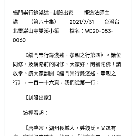
緇門崇行錄淺述—刲股出家 悟道法師主
講 （第六十集） 2021/7/31 台灣台
北靈巖山寺雙溪小築 檔名：WD20-053-
0060
《緇門崇行錄淺述．孝親之行第四》。諸位
同修，及網路前的同修，大家好。阿彌陀佛！請
放掌。請大家翻開《緇門崇行錄淺述．孝親之
行》，一百一十六頁，我們從第一行：
【刲股出家】
這裡看起：
【唐鑒宗，湖州長城人，姓錢氏。父晟有