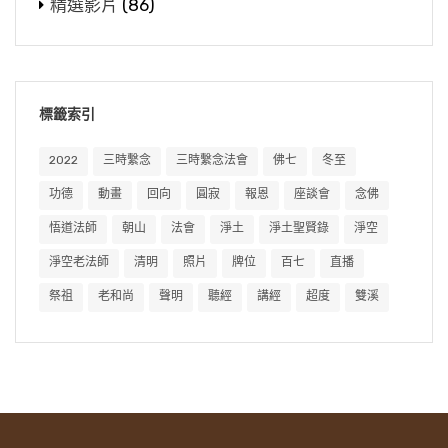
精選影片
(86)
出六群比丘。所以六群比丘，雖然在僧團裡面找
母親。佛就教他你在七月十五去供僧，供齋，把
現在這個齋僧很多地方在辦，現在辦的齋僧
麻煩的，但是你看後面那些大菩薩都還不如他
這個功德迴向給你母親，就能夠把你母親從餓鬼
只有請出家人吃飯，就沒有佛當時他定這個齋僧
們。這個公案也是給我們說明，我們現在末法，
道超度出來，往生到人天善道。目連，佛是教他
的意義。這個齋僧是這些出家眾的僧團，結夏安
的確是愈趨愈下，愈來愈往下，走下坡了。如果
供僧。『子鄰感神，教以禮塔』，子鄰法師是感
標籤索引
居，三個月最後一天大家彼此檢討，我們現在講
能夠有人在這邊，能夠振作起來，能夠再把佛法
應東嶽大帝，尊神來給他指點，教他你去禮拜阿
檢討會，彼此檢討。彼此大家都能夠反省，檢討
興旺起來，這是大家所期盼的。蓮池大師講，這
2022
三時繫念
三時繫念法會
佛七
冬至
育王塔，就能救你的母親。『至孝通神明，詎不
自己的過失，然後發露懺悔的改過，這一天齋
也是我一天到晚在盼望，希望能這樣。「尊師之
功德
動畫
回向
圓寂
報恩
座談會
念佛
信夫？』孔子《孝經》也講到這個，「孝悌之
僧，當然佛很歡喜。這一天齋僧的意義跟平常也
行」，我們就學習到這裡。下面，蓮池大師還有
悟道法師
朝山
法會
淨土
淨土聖賢錄
淨空
至，通於神明」。至孝通神明，感應佛菩薩、感
不一樣，所以這一天齋僧它那個功德是特別殊
一個：
應神靈來幫助他，「詎不信夫」就是說能夠不相
淨空老法師
清明
照片
牌位
百七
直播
勝，所以佛就跟目犍連講，你那天來齋僧。『為
信嗎？所以俗話講孝感動天。這又是出家法師孝
祭祖
老和尚
聲明
聽經
講經
超度
雙溪
母設盂蘭盆齋，供佛及僧』，當然要先供佛，再
【總論】
親的一個表現，他的方式是「禮塔救母」。
供僧。『始克濟拔』，才能夠救濟超拔你的母
就是「尊師之行」，他做一個總結來評論。
親。
好，這個公案我們就學習到這裡。祝大家福
我們看這個文：
慧增長，法喜充滿。阿彌陀佛！
『目連如教設齋，其母即以是日脫餓鬼
【古之為弟子者，師沒而信愈堅；今之為弟
苦』。目連當然很孝順，聽佛這麼指點，他就如