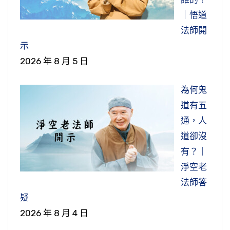
｜悟道
法師開
示
2026 年 8 月 5 日
為何鬼
道有五
通，人
道卻沒
有？｜
淨空老
法師答
疑
2026 年 8 月 4 日