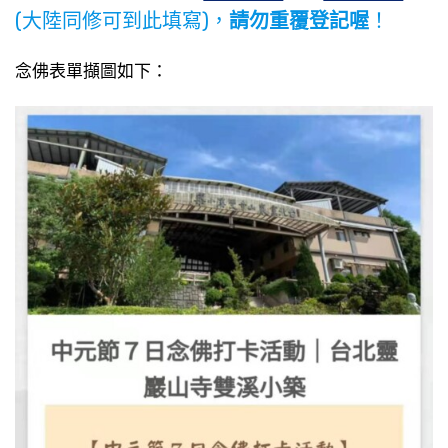
(大陸同修可到此填寫)，
請勿重覆登記喔
！
念佛表單擷圖如下：