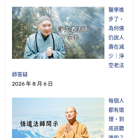
醫學進
步了，
為何佛
仍說人
壽在減
少｜淨
空老法
師答疑
2026 年 8 月 6 日
每個人
都有道
理，到
底該聽
誰的？