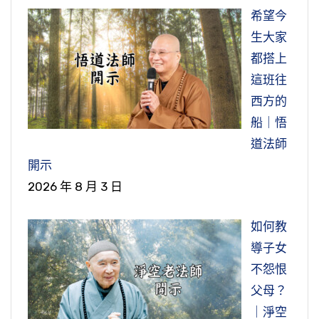
希望今
生大家
都搭上
這班往
西方的
船｜悟
道法師
開示
2026 年 8 月 3 日
如何教
導子女
不怨恨
父母？
｜淨空