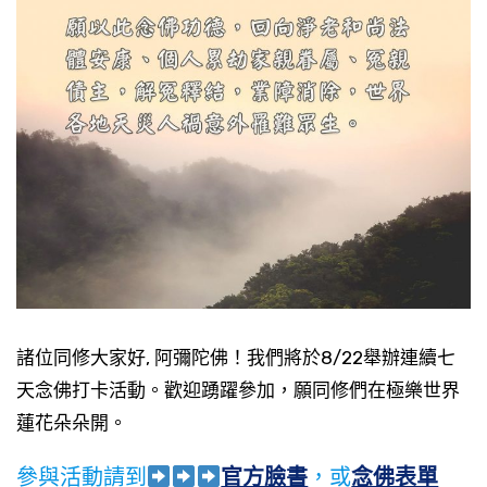
諸位同修大家好, 阿彌陀佛！我們將於8/22舉辦連續七
天念佛打卡活動。歡迎踴躍參加，願同修們在極樂世界
蓮花朵朵開。
參與活動請到
官方臉書
，或
念佛表單