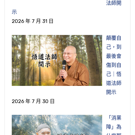
法師開
示
2026 年 7 月 31 日
顛覆自
己，到
最後會
傷到自
己｜悟
道法師
開示
2026 年 7 月 30 日
「消業
障」為