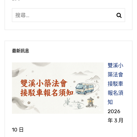
最新訊息
雙溪小
築法會
接駁車
報名須
知
2026
年 3 月
10 日