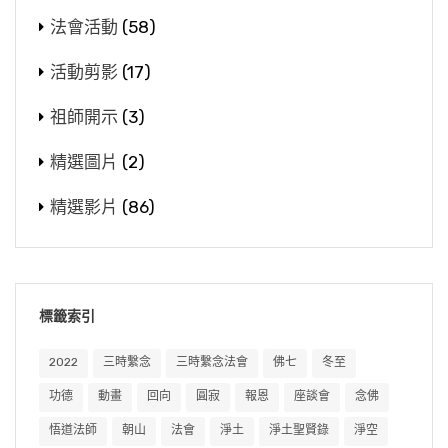
法會活動
(58)
活動剪影
(17)
祖師開示
(3)
精選圖片
(2)
精選影片
(86)
標籤索引
2022
三時繫念
三時繫念法會
佛七
冬至
功德
動畫
回向
圓寂
報恩
座談會
念佛
悟道法師
朝山
法會
淨土
淨土聖賢錄
淨空