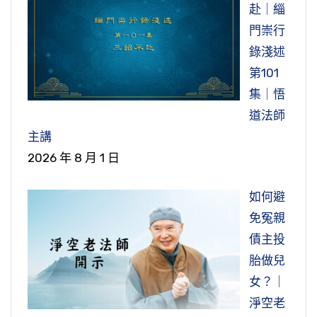
赴｜緇
門崇行
錄淺述
第101
集｜悟
道法師
主講
2026 年 8 月 1 日
如何避
免冤親
債主投
胎做兒
女？｜
淨空老