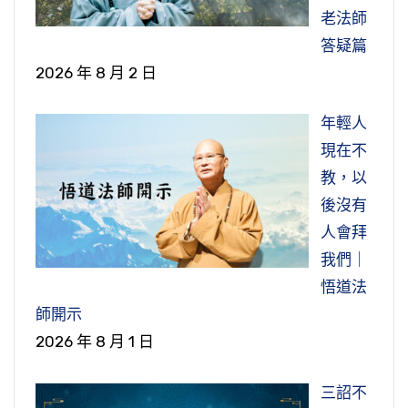
老法師
答疑篇
2026 年 8 月 2 日
年輕人
現在不
教，以
後沒有
人會拜
我們｜
悟道法
師開示
2026 年 8 月 1 日
三詔不