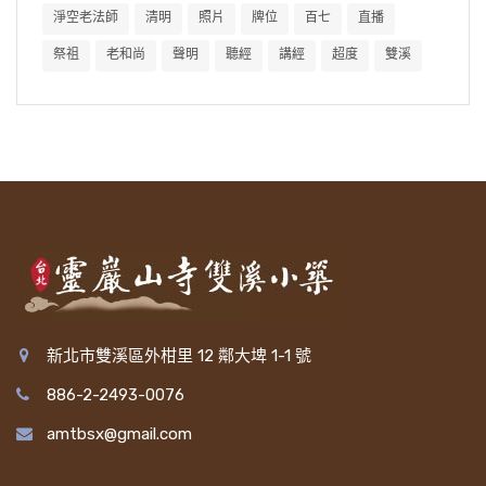
淨空老法師
清明
照片
牌位
百七
直播
祭祖
老和尚
聲明
聽經
講經
超度
雙溪
新北市雙溪區外柑里 12 鄰大埤 1-1 號
886-2-2493-0076
amtbsx@gmail.com