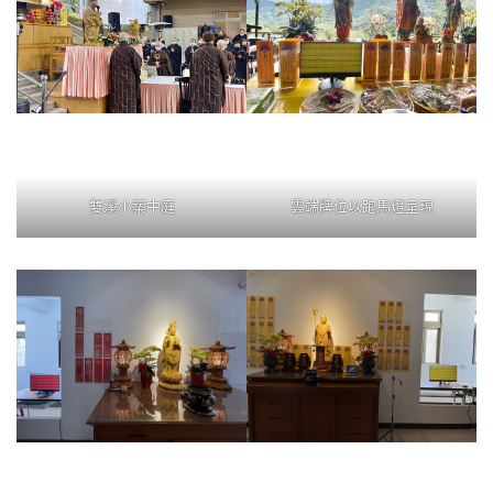
雙溪小築中庭
雲端牌位以跑馬燈呈現