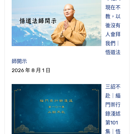
現在不
教，以
後沒有
人會拜
我們｜
悟道法
師開示
2026 年 8 月 1 日
三詔不
赴｜緇
門崇行
錄淺述
第101
集｜悟