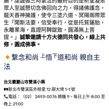
續，虔誠做三時繫念的最終目的是祈望凝聚
眾人至誠懇切念佛回向之力，得諸佛護念，
龍天善神擁護，使令三塗六道、冥陽兩際眾
生「聞斯法要，信受奉行，從是托質蓮胎，
永離業海，直證阿鞞跋致，圓滿無上菩
提。」
誠摯邀請十方大德同共發心，線上共
修，圓成佛事。
上
下
繫念和尚
悟
道和尚 親自主
法
台北靈巖山寺雙溪小築
🛤新北市雙溪區外柑里 12 鄰大埤 1-1 號
電話：（02） 2493-0076 總機 9，每日上午 8:00 至
晚上 21:00