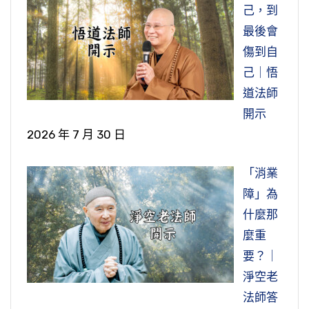
己，到
最後會
傷到自
己｜悟
道法師
開示
2026 年 7 月 30 日
「消業
障」為
什麼那
麼重
要？｜
淨空老
法師答