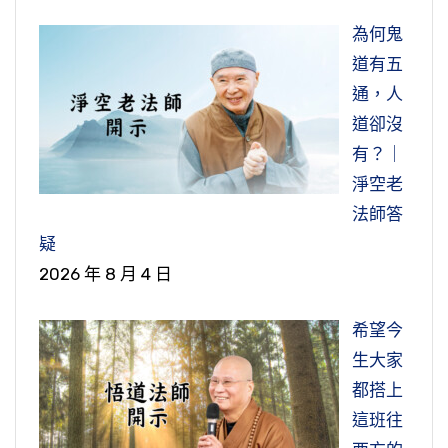
為何鬼
道有五
通，人
道卻沒
有？｜
淨空老
法師答
疑
2026 年 8 月 4 日
希望今
生大家
都搭上
這班往