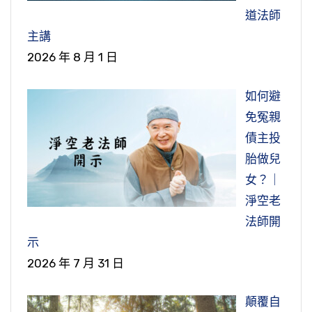
道法師
主講
2026 年 8 月 1 日
如何避
免冤親
債主投
胎做兒
女？｜
淨空老
法師開
示
2026 年 7 月 31 日
顛覆自