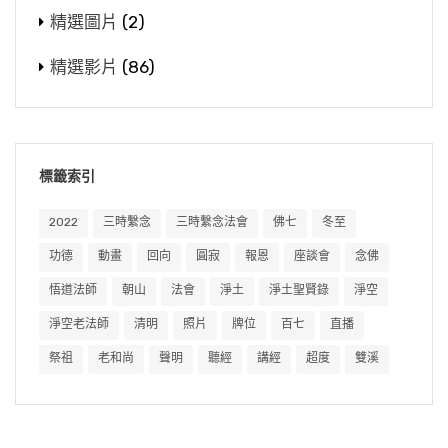
精選圖片
(2)
精選影片
(86)
標籤索引
2022
三時繫念
三時繫念法會
佛七
冬至
功德
動畫
回向
圓寂
報恩
座談會
念佛
悟道法師
朝山
法會
淨土
淨土聖賢錄
淨空
淨空老法師
清明
照片
牌位
百七
直播
祭祖
老和尚
聲明
聽經
講經
超度
雙溪