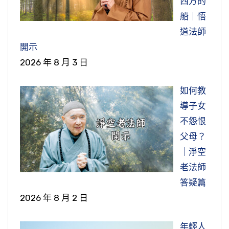
西方的
船｜悟
道法師
開示
2026 年 8 月 3 日
如何教
導子女
不怨恨
父母？
｜淨空
老法師
答疑篇
2026 年 8 月 2 日
年輕人