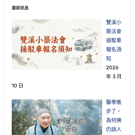
最新訊息
雙溪小
築法會
接駁車
報名須
知
2026
年 3 月
10 日
醫學進
步了，
為何佛
仍說人