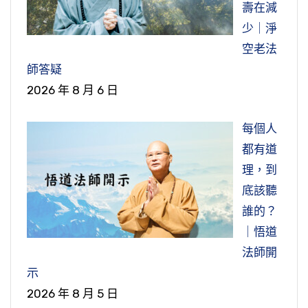
壽在減
少｜淨
空老法
師答疑
2026 年 8 月 6 日
每個人
都有道
理，到
底該聽
誰的？
｜悟道
法師開
示
2026 年 8 月 5 日