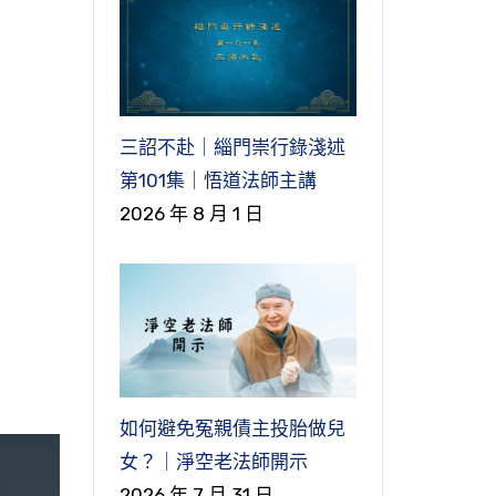
三詔不赴｜緇門崇行錄淺述
第101集｜悟道法師主講
2026 年 8 月 1 日
如何避免冤親債主投胎做兒
女？｜淨空老法師開示
2026 年 7 月 31 日