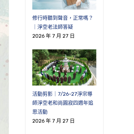
修行時聽到聲音，正常嗎？
｜淨空老法師答疑
2026 年 7 月 27 日
活動剪影｜7/26–27淨宗導
師淨空老和尚圓寂四週年追
思活動
2026 年 7 月 27 日