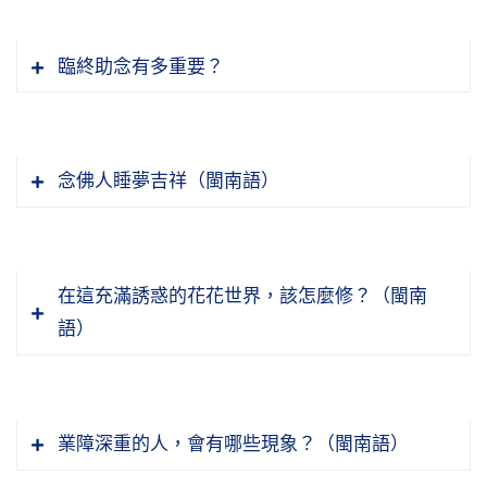
臨終助念有多重要？
念佛人睡夢吉祥（閩南語）
在這充滿誘惑的花花世界，該怎麼修？（閩南
語）
『若遇毀謗者』，這個毀謗的範圍就包括兩舌、
綺語、妄語。「毀謗」是什麼？無中生有，就是
業障深重的人，會有哪些現象？（閩南語）
打妄語，沒有那回事情他講得頭頭是道，好像有