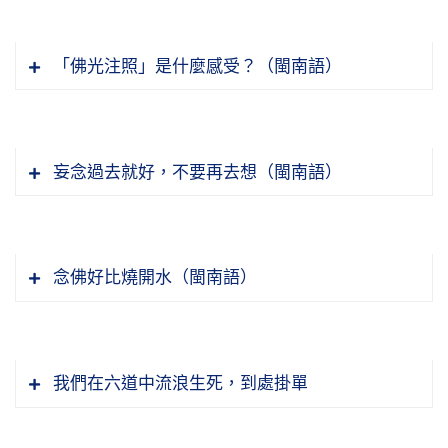
那麼一回事。實際上沒有，是他製造出來的謠
我的師父是選擇講經弘法，講經弘法來改變命
言，或者以訛傳訛，聽到謠言他跟著傳。有的人
運。所以他本來四十五歲，壽命不長，又沒福
「佛光注照」是什麼感受？（閩南語）
他是故意的去毀謗，不但毀謗，還登報紙，還在
報，但是他這一生講經弘法，做弘法利生的事
電視台播節目，現在造這種業的人不少。
業，今年七十八歲，壽命愈來愈長，福報愈來愈
下面這句『無一隨者』，愛保貪重，心勞身苦，
大。現在他的境界可以轉體質，今年（我也有去
十幾年前，我在台灣，有一次登報紙，有一個出
到最後怎麼樣？沒有一樣會隨著我們去。真的就
妄念過去就好，不要再去想（閩南語）
參加）去印尼、去日本訪問，去印尼訪問，住在
家法師寫一篇文章在毀謗我們老和尚。那個時候
是像一般人講的，來也空空，去也空空。但是所
飯店裡面冷氣很強，師父他沒有帶衛生衣，我也
我們老和尚在新加坡，同修拿給我看的。同修跟
得到的是什麼？只有獨生獨死，獨去獨來，死的
不知道。我跟悟行法師兩個住同一間房間，住在
現在念佛，有時候常常會忘記，還好現在有發明
我講，他這個毀謗我們要反駁，不能讓他這麼一
時候一個人走，什麼也帶不走，至親至愛的人也
師父隔壁。印尼外面是很熱，房間裡面的冷氣定
念佛機，所以我常常帶念佛機，戴個念珠、帶念
直講。我說這個事情，我到新加坡去請示老和
念佛好比燒開水（閩南語）
沒有辦法跟你一起走。人生是一場夢，像作夢一
在十八度，外面三十幾度。我晚上睡覺跟悟行法
佛機就是提醒念佛。有時候我們就聽佛號，耳朵
尚，我就把這個報紙帶到新加坡給老和尚看，我
樣。如果在夢中覺悟了，不再把這個夢當作真
師兩個都穿衛生衣躺下去睡覺，師父沒有衛生
聽佛號，這個很重要。印光大師特別強調要聽佛
說師父，有居士講要不要寫一篇跟他反駁、澄
的，就有醒過來的時候。如果把夢中的事當真，
在夢中會常常夢到，《地藏經》有講，夢到過世
衣。睡到晚上很冷，他說起來溫度調高一點，還
號，夏蓮居老居士也特別強調聽佛號，你用心
清，他講的那些都是無中生有的，根本就不是事
就醒不過來，繼續在夢中遊戲，繼續作夢。這個
的家親眷屬就是求超度的，因為他落在惡道，希
我們在六道中流浪生死，到處掛單
是一樣很冷，所以感冒了，還滿嚴重的。感冒，
聽，聽久你就轉凡成聖了。如果你自己念，錄起
實，亂講，惡意的毀謗。
夢就是六道生死輪迴的大夢，非常可怕。諺語
望陽上的家親眷屬幫助他超度，所以會給陽上的
當時沒有發作，回到新加坡還沒有發作，從新加
來，自己聽是最好。我都自己錄起來，自己錄自
講，「萬般將不去，唯有業隨身。」萬般就是我
家屬托夢。托夢的夢境很多種，在《地藏經》舉
我們老和尚回答，他說不要理他，讓他去罵，不
坡到澳洲就發作了，走路都沒辦法走。在澳洲淨