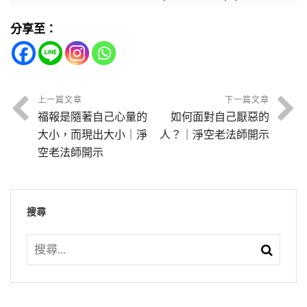
曉得，不曉得它的善巧。所以念佛法門，你說你
好，他有善根福德因緣，遇到善友提醒，他自己
這個是惡念、邪念，把它轉過來。我們念佛人就
印在瓦片上，刻上文字，蠟燒掉沒有了，好像我
的理論方法，讀經念佛來迴向，就能幫助這些過
會。他只是會幹苦活，在寺院種地種菜，拜佛、
智慧多高，能夠比文殊、普賢、觀音、勢至高
也真能夠明瞭接受，真能放下身心世界，他也可
直接轉成佛念，把凡夫的善惡念都轉成淨念。大
分享至：
們身體沒有了，但是那個字已經印在瓦片上。我
世的家屬。他墮在惡道，要求出離、求超度，就
念佛，他就是這樣修。身體非常健康，吃的是
嗎？彌勒菩薩，他們都是等覺菩薩，他們還修念
以往生，但是品位比較低。所以一般我們講助
勢至菩薩教我們「淨念相繼，不假方便，自得心
們現在什麼字？就是阿彌陀佛，這四個字、六個
是誦經、念佛給他迴向，這樣就好。
苦，穿的是補，吃得很簡單，可以說是修苦行的
睡夢中有時候有惡鬼、惡神來干擾你，讓你做惡
佛法門。他們接近成佛就是差一步而已，還要修
念，就是怕平常念佛功夫不得力，臨終需要有助
開」，淨念就是你用心地功夫。
字，我們身體就像那個蠟，我們身體死了沒有
一個代表。
夢，欺負你。念佛的人不會遇到，念佛的人會夢
念佛法門，還要發願往生西方淨土。為什麼他們
緣來幫助。好像身體比較虛弱的人爬山爬不上
節錄自：網路學院座談會—改過必生智慧（第七
了，但是我們心裡那個佛號已經印在極樂世界
到佛菩薩，作夢都是吉祥的好夢，沒有鬼神來奪
上一篇文章
下一篇文章
節錄自：千手千眼觀世音菩薩廣大圓滿無礙大悲
發願往生西方淨土？成佛的時間縮短，那是最高
去，爬得氣喘如牛一直要掉下來，後面有人給他
集）
他的表法就是代表修苦行，穿穿得不好，吃也不
了。你念念念，跟阿彌陀佛的法身就相應了。
福報是隨著自己心量的
如何面對自己厭惡的
你的精氣。因為一個人若是有鬼神靠近他，他的
心陀羅尼經（第二十集）
的。
推一把，他就上去了，那個助念就是這個意思。
是吃得很好，但是做的事情是特別多。他這表法
大小，而現出大小｜淨
人？｜淨空老法師開示
氣會被吸走，奪他的精氣。有佛光在注照，這些
節錄自：無量壽經選講—三十三品至三十七品
當然你自己有能力爬上去是最好，我們總是希望
我們現在在這個環境，雖然說時代在進步是沒有
也非常重要，念了九十年的佛，自在往生。往生
空老法師開示
鬼神、惡鬼不敢靠近，非人不敢靠近，所以你的
節錄自：金剛經講義節要（第十九集）
（第五集）
做有把握的事情。佛也是勸我們要好好的修，平
錯，物質享受的水準是在進步，但是道德、心性
前一天還爬樹，爬到樹上去剪樹，大家擔心這個
氣力就會充滿，無諸橫病，『睡夢吉祥』。
常你還沒有生病的時候好好的修，這樣臨終萬一
每天在退步，就是說物質享受的水準提高，但是
年紀這麼大了，爬樹萬一不小心摔下來怎麼辦？
沒有人助念，對你往生也沒有影響，你自己可以
搜尋
道德倫理的觀念一直墮落、一直退墮。所以現在
人家叫他，師父，天黑了，不要再剪了。他說沒
節錄自：大勢至菩薩念佛圓通章疏鈔菁華（第三
業障深重的現象，「改過之法」也說得很清楚，
有把握往生淨土。
這個時代，有道德觀念的人很少了，大家都是為
有事情，我還在念佛。前一天剪樹、種地，大家
集）
就是你的身心感到很沉重，壓力很大，沒有什麼
了功利，追求享受，不顧道義，不顧道德仁義。
勸他，天晚了，不要再種了，要休息了。他就講
事情，心裡也一直起煩惱，脾氣很差，情緒很不
節錄自：淨土集（第六集）
人不講人情義理，一天一天在退，這都是事實。
了，好了，明天我就不種了。大家也沒有聽出他
穩定，智慧被覆蓋住不能開，晚上做惡夢，做什
你如果念到一個階段，你自己能夠感受到，感受
話的意思，明天就不種了，種了幾十年的地明天
麼事情都不順利，或是你布施給別人，別人還反