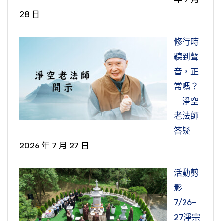
28 日
修行時
聽到聲
音，正
常嗎？
｜淨空
老法師
答疑
2026 年 7 月 27 日
活動剪
影｜
7/26–
27淨宗