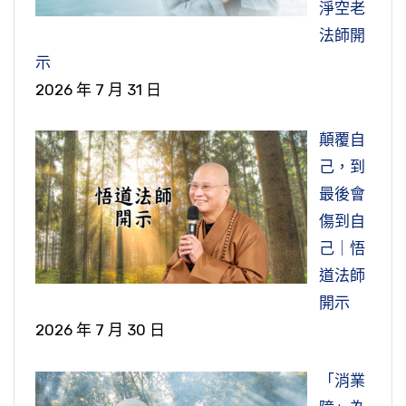
淨空老
法師開
示
2026 年 7 月 31 日
顛覆自
己，到
最後會
傷到自
己｜悟
道法師
開示
2026 年 7 月 30 日
「消業