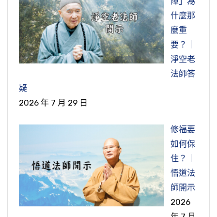
障」為
什麼那
麼重
要？｜
淨空老
法師答
疑
2026 年 7 月 29 日
修福要
如何保
住？｜
悟道法
師開示
2026
年 7 月