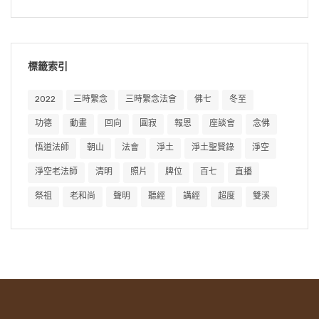
標籤索引
2022
三時繫念
三時繫念法會
佛七
冬至
功德
動畫
回向
圓寂
報恩
座談會
念佛
悟道法師
朝山
法會
淨土
淨土聖賢錄
淨空
淨空老法師
清明
照片
牌位
百七
直播
祭祖
老和尚
聲明
聽經
講經
超度
雙溪