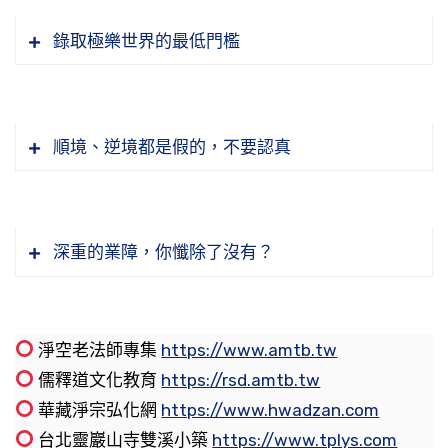
己聽，自己念佛號，自己給自己助念，我現在要
我們看《彌陀經》講善男子、善女人，就是最起
們在這個世間，人生，我們一樣也帶不走。眼前
出有六種情況，那當然不止這六種，就是舉出這
要跟他一般見識，如果他毀謗我們回了，那就愈
宗學會有一位同修，柳居士當中醫，會針炙。他
自己給自己助念。
碼我們具足十善業道，然後你去打一個佛七就功
錄取極樂世界的最低門檻
的東西，只是借我們看看、用一用而已，都帶不
六種，包括其他的。《地藏經》講，「或悲或
來愈熱鬧。就是讓他去毀謗，過一段時間，你都
們就請他來跟師父看病，他說他的功力不夠，無
夫成片、一心不亂，然後臨命終的時候你就沒有
去。什麼能帶得走？只有自己一生造的善惡業，
啼，或愁或歎，或恐或怖」，有時候很恐怖的，
所以我現在房間，我一定要放念佛機的，因為我
不理他，他也就罵不下去。
法替師父看病，也沒另外去看醫生。後來又上去
恐怖。《無量壽經》講，你修十善業念佛發願往
這個跟著我們走的，業力牽引我們去投胎的，業
或者悲傷、啼哭，或者憂愁，或者沒有表情等等
我們每一天從早到晚起心動念有善念、有惡念，
二Ｏ一二年去檢查身體有四高，醫生說心血管有
山上，上去山上他用觀想，將這個病慢慢轉過
生極樂世界，臨命終的時候不驚不怖，你不會驚
所以我們老和尚對無理的毀謗、造謠生事這些
是帶得走的。所以「萬般將不去」，萬般就是身
的，這些不高興的相就是《地藏經》講「或愁或
念佛人再加個淨念，就善念也有、淨念也有、惡
問題，左心室肥大，病一大堆，意思我也很清
順境、逆境都是假的，不要認真
來，沒有吃藥，也沒有看醫生，當時病得確實是
慌，你也沒有恐怖，就是《彌陀經》講的，「臨
人，都是用這樣的態度來處理，就是不理會，就
外之物，包括這個身體也帶不走，「唯有業」，
歎」，他是有可能在鬼道。《地藏經》裡面講的
念也有，我們現在是夾雜的。我們起個善念，或
楚，就是告訴我隨時會死。我就想，如果萬一睡
很嚴重。這是說明我們這個身是境界，心可以轉
命終時，阿彌陀佛與諸聖眾現在其前，是人終時
是像佛門裡面講，默擯。佛在世的時候僧團裡面
我們造的業在我們第八識（阿賴耶識）裡面，這
這個情況，就是妳提出來這個情況，所以必須要
者起個惡念，要想起《感應篇》這兩句話說，
到三更半夜斷氣了，沒人助念，所以現在我都是
這個境界。但你的心要清淨到一個程度，要定到
心不顛倒，即得往生極樂世界」。臨命終的時候
你看修一般的法門，你有沒有辦法在一生當中，
也有惡比丘，專門找麻煩的，來擾亂僧團的。佛
個業牽引我們走，牽引我們下一個階段往生到哪
給他迴向、給他超薦。根據《地藏經》的方法，
「夫心起於善，善雖未為，而吉神已隨之」，就
用念佛機，我自己錄，然後做成念佛機，自己給
一個程度，我們身體的組織就會產生變化。
心不顛倒，這個就非常重要，這個我們平常要修
你能夠證果、能脫離六道輪迴？辦不到。你道理
深重的業障，你懺除了沒有？
的弟子問怎麼辦？佛就講了，默擯，大家不理他
一道，這個帶得走，其他都帶不走。
就是說要請人讀《地藏經》三遍、或七遍，或自
是你心起一個善念、一個好心，這個善事還沒有
自己助念。所以晚上睡覺我一定要聽佛號，我走
十善業，也是給我們念佛的助行非常重要的一部
懂得再多，縱然你對經教理解得很深入，你煩惱
就好，疏遠他，不要去理會他，也不要去跟他對
己讀，都可以；當然你要讀《無量壽經》迴向也
做，但是吉祥的神已經跟隨你了；起一個壞念頭
節錄自：孝親報恩三時繫念法會隨緣開示（共一
到哪裡都要帶個念佛機，一定要聽佛號。
經典。
一品沒有斷乾淨，你都出不去。那不是我們想像
節錄自：二Ｏ二二年歲次壬寅羅東清明祭祖護國
著幹，去跟他起衝突，默擯就好。所以我們遇到
可以、讀《金剛經》也可以，讀大乘經典都可
要做壞事，這個壞事還沒做，已經很多凶神在跟
集）
我們淨老和尚這幾天一直讚歎河南南陽海賢老和
那麼容易，唯有念佛法門，修淨土真的就是最高
息災三時繫念法會開示（第三集）
所以現在這個念佛機很方便，我建議大家聽佛
這種毀謗的，用這種方式來處理。
以。《地藏經》是講，《地藏經》讀三遍或七
著我們了。
尚，前年一百一十二歲往生的，往生瑞相非常
淨空老法師專集
https://www.amtb.tw
節錄自：佛說十善業道經（第十三集)
的。就一句佛號，你正在念佛的時候，不知不覺
號，就是字句聽得清楚、念得清楚，念念念，如
遍，自己讀或者請人家讀，總是自己讀是最好。
好。這個老和尚他也沒讀什麼書，二十一歲出
儒釋道文化教育
https://rsd.amtb.tw
節錄自：地藏菩薩本願經（第十九集）
欲色識就轉了。這我們念佛人自己也不知道，沒
當我們起心動念要去觀察，我們現在這個念頭是
果睡到三更半夜斷氣了，印壞文成，就是蕅益大
或者妳要讀《彌陀經》也可以，讀《彌陀經》、
家，他的師父什麼也沒教他，就教念一句南無阿
華藏淨宗弘化網
https://www.hwadzan.com
有這些祖師大德來給我們講，的確我們一般人不
在古代、近代，在臨命終關鍵時刻，他的因緣
善還是惡，是正還是邪，你要去觀察。觀察發現
師在《彌陀要解》講，我們身體好像蠟印一樣，
念佛迴向給他也可以。總是我們根據《地藏經》
彌陀佛，也不會念經，也不會念咒，什麼都不
台北靈巖山寺雙溪小築
https://www.tplys.com