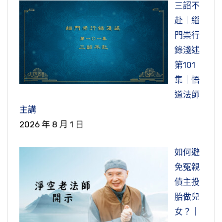
三詔不
如意的事情就起煩惱瞋恨心，都是起這些心。你
殺生還殺人，你看這個業造的多重。我們生長在
它，不要想去佔有它，因為你控制不了，你也佔
件。好像你考試，你不要說考八十分、九十分、
赴｜緇
要去觀察，這一切都是有為法，都是像作夢一
節錄自：大勢至菩薩念佛圓通章疏鈔菁華（第二
這個時代很難避免沒有去造深重的業障，你造了
有不了。不但我們身外之物你控制不了、佔有不
一百分，你起碼也考個二十分，你考個零蛋，那
門崇行
樣，那不是真的，不要為它所動，順境不生貪
集）
深重的業障，我們自己反省反省，我自己有沒有
了，就是你自己的身體你自己就控制不了、就佔
就沒辦法了。
錄淺述
心，逆境不生瞋恚，我們這個心保持如如不動，
造這種重業？如果有，沒有懺除清淨，這一生要
有不了，那身外之物還能控制得了嗎？你還能佔
第101
那你很快就會無為舍了。
所以戒定你起碼也要二十分，其他的法門起碼要
往生西方，帶業往生都有困難。這個業障會來障
有嗎？所以《般若經》上給我們講得很清楚，
集｜悟
六十分以上才及格，六十分以下都不及格。這個
礙你，冤親債主來障礙、來找麻煩，這是很難避
「一切法畢竟空，不可得，無所有」，你想要佔
節錄自：千手千眼觀世音菩薩廣大圓滿無礙大悲
道法師
淨土法門要求你最起碼要二十分，阿彌陀佛這個
免。
有、要控制，那都在打妄想。所以明白這個事實
心陀羅尼經（第十集）
主講
學校就錄取，這個條件已經降到最低了，但是你
真相我們就放下，放下我們就自在了，隨緣度
節錄自：千手千眼觀世音菩薩廣大圓滿無礙大悲
2026 年 8 月 1 日
不能低到連這個條件都沒有，那還是去不了。
日，我們就自在。
心陀羅尼經（第十集）
如何避
這個條件就是我們雖然沒開智慧，但是你這個戒
節錄自：千手千眼觀世音菩薩廣大圓滿無礙大悲
免冤親
定足以把我們的煩惱伏住了。所以我們也發心來
心陀羅尼經（第十集）
債主投
學戒、學定，這個要學。
胎做兒
節錄自：千手千眼觀世音菩薩廣大圓滿無礙大悲
女？｜
心陀羅尼經（第十集）