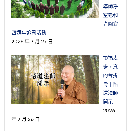
導師淨
空老和
尚圓寂
四週年追思活動
2026 年 7 月 27 日
損福太
多，真
的會折
壽｜悟
道法師
開示
2026
年 7 月 26 日