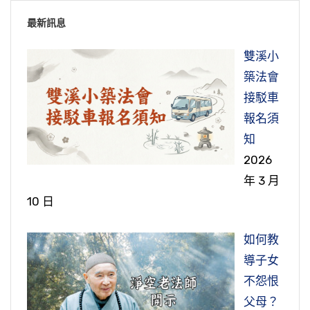
換句話說，我們現在人的煩惱比古時候的人還
到確確實實念佛見到佛來，你所有的苦都沒有
就不種了，大家一下子也沒有去想到那麼多。結
過來怨歎你、怨恨你，這種種情形就是業障深重
多，外界的引誘，外面誘惑的力量，花花世界，
最新訊息
了。有時候念佛念得很整齊，心很心清淨的時
果第二天他就往生了，往生全身柔軟，給他坐
的現象。
我們眼睛看的、耳朵聽的、身體接觸的，引誘我
候，像這個星期打佛七，有時候地鐘打得很好，
缸。每個人他表法的方面不一樣，他這個老和尚
雙溪小
雜念起來怎麼辦？雜念起來不要管它，不管善念
們起心動念，引誘我們起煩惱的東西太多太多
大家念得很整齊，這個感受就是經典上講的佛光
表法就是修苦行，他也不會做什麼早晚課，那些
所以業障深重我們看到《了凡四訓》這麼說，我
築法會
還是惡念，什麼奇奇怪怪的雜念起來都不要理
了，可以說觸目皆是。出去一看，都是在引誘我
注照。
都不會念，但是就是工作種地，人家不願意做的
們應該也能感覺出來。你現在感到自己很舒服或
接駁車
它，你只要把注意力轉移到阿彌陀佛這一念上，
們起心動念的，引我們起貪瞋痴慢的，我們在這
事情他就撿起來做，愈做身體愈好。所以我們淨
是很難過？煩惱很多、身心壓力很大，這就是業
報名須
不要管雜念。也不要去想，我剛才念佛怎麼會起
昨天下午最後一支香，諦融法師地鐘打得很好，
個環境裡面，修行想要成就太難太難了。
要怎麼都攝六根？如果你做到淨念相繼，自然就
老和尚也非常讚歎。
障深重之相。我們根據《了凡四訓》的理論來觀
知
了一個惡念？覺得很罪惡感，也不用如此，不要
大家念得很整齊，我上來就坐在後面拼命念，那
都攝六根。要怎麼達到淨念相繼？你都攝六根就
察自己，不用問別人，問別人，別人也不一定知
2026
在這個環境裡面要怎麼鍛鍊出外不受誘惑，外就
再去想，那個妄念過去就好，不要再去想。
支香念完以後就不一樣了，感受到佛光注照。什
節錄自：千手千眼觀世音菩薩廣大圓滿無礙大悲
能達到淨念相繼，這樣你就會念佛了。念佛當中
道，問自己最清楚，我現在是業障消除還是業障
年 3 月
是外面的引誘，我們不會受到它誘惑，迷惑、引
麼光？清淨光、安穩光、解脫光、不思議光，佛
心陀羅尼經（第二次宣講）（第三十九集）
不管是打佛七，或是平常隨喜念佛，短時間的都
所以不管善念惡念，不管什麼念頭起來，都不要
深重，以這個標準來看你就明瞭了。
10 日
誘；我們內心不起貪瞋痴慢的煩惱，如果你在這
我們在六道裡面包括十法界，都是暫時居住的，
光柔軟，讓你身心能感受到柔軟安穩清淨快樂，
攝六根，淨念相繼，這可能大家都有經驗，只是
管它，只要你把注意力轉移到阿彌陀佛這一念，
個環境能夠這樣修，那才叫做真功夫。不是念佛
暫時掛單的，你在這個世間能住幾年？你再有
這就是佛光注照。
節錄自：大勢至菩薩念佛圓通章疏鈔菁華（第二
時間不連續、不持久，所以無法達到功夫成片，
如何教
這樣念久，妄念漸漸就會減少，到最後就沒有
一天念十萬聲佛號是功夫，那不是真功夫。
錢，做皇帝，自古以來在清朝康熙皇帝做了六十
集）
一心不亂。如果時間長，功夫就成就了。
導子女
了。所以念佛要念到妄念減少，念到妄念都沒
有時候念得不整齊，念到起煩惱，佛光有注照接
一年的皇帝，還是要死。你再看看我們現實的人
真正的功夫是什麼？內不動心，外不受誘惑，不
我們佛法的修學，戒定慧三無漏學，因戒生定，
不怨恨
有，仍然需要一段時間，至少要念三、五年，不
收不到，有障礙，心沒靜下來，佛光注照的感受
生，哪一樁事情它是永恆的？都是無常的。我們
過去黃念祖老居士，他用一個譬喻，我聽了覺得
會受到外面的環境來影響、來引誘、來迷惑，那
因定開慧，戒定是個前方便，目的是開智慧，你
父母？
是今天念了一天，妄念就都沒有了，這樣你就成
就很弱。如果念得好，感受磁場特別強，感覺特