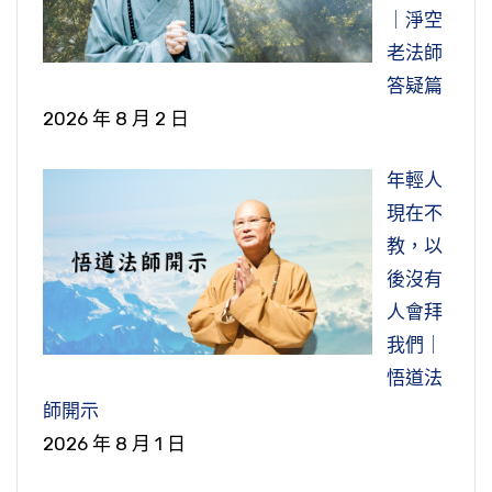
住一個地方，你能住多久？住一百年，一百年後
非常有道理。他說我們念佛功夫就是時間下得不
才叫做真功夫。如果內不動心，外不受誘惑，這
開啟了自性的般若智慧，那麼什麼問題都解決
｜淨空
佛了。所以這要知道，妄想雜念是無始劫以來的
別舒服，很愉悅。
你還是要走。我們在這個世界，你想透了，我們
夠，短暫的都攝六根，淨念相繼。他舉了一個譬
種人念佛，念一聲佛號就能夠往生西方，念一句
了。智慧一開就把煩惱變成菩提了，轉煩惱為菩
老法師
習氣，不是我們一念佛就馬上都沒有了。
現在說這個財產是我所有的，我有所有權，其實
怎麼看破？《金剛經》那一首偈就給我們講得很
喻，就像我們燒開水，用瓦斯燒開水，燒到沸
佛光注照，讓你身心穩定，這就是佛光注照。魔
就足夠了。為什麼？他心地清淨，心淨則土淨，
提。
答疑篇
哪裡真正有所有權？你死了，那個所有權都變別
清楚，「一切有為法，如夢幻泡影，如露亦如
騰。你這一壺水，放在瓦斯上面，火開了，燒到
節錄自：大勢至菩薩念佛圓通章疏鈔菁華（第二
也有光注照，如果是魔光加持，跟佛光加持不一
心清淨跟淨土就感應，決定往生。
2026 年 8 月 2 日
人的。剋實而論，說真的只有使用權，哪一個有
電，應作如是觀」。你應該做這樣的觀察、觀
水變溫把火關了，關了火水又冷掉，冷掉過了一
但是我們還沒有開智慧之前，必須藉用戒定來幫
集）
樣，魔光加持人會興奮、會瘋狂、會顛倒，那就
所有權？我們在澳洲拿個永久居留，哪一個能夠
照，你慢慢就會會無為舍。
節錄自：大勢至菩薩念佛圓通章疏鈔菁華（第三
會又開火，燒溫了再把火關掉，關掉後過一段時
助，戒、定都是手段，目的是開智慧。我們智慧
不是佛光。所以佛光跟魔光的差別就在此地。
年輕人
我們現代人犯殺盜淫妄四重戒非常普遍，五戒十
永久居留？我們在三界六道裡面沒有一個永久居
集）
間水又冷了。他說這樣燒開水，燒無量劫那壺水
沒開，戒定不能不要，你不要，你開智慧就有障
現在不
善第一條都是不殺生，包括沙彌律，第一條都是
你遇到一樁不高興的事情，不如意的人事物，一
留的，都是暫時掛單的，這個就是有為法。
節錄自：大勢至菩薩念佛圓通章疏鈔菁華（第二
還是生水，也不會煮沸，原因是時間接觸得不夠
礙，不管你修哪個法門，包括我們修淨土都不例
教，以
不殺生。我們想一想，我們自己這一生，過去生
切有為法，如夢幻泡影，那是假的，不是真的，
集）
長，你要燒開水要到一定的時間水才會煮沸。
外。
後沒有
不要講，就這一生從生下來到現在，我們有沒有
無為法，你回歸到清淨法身了，那真的叫永久居
不要認真。遇到一樁很順我們心的，很高興，歡
人會拜
殺過生？有沒有吃過肉？我看大概每一個人多多
留。你不會，那你就在六道裡面生死輪迴，六道
喜得不得了，那也是假的，不是真的，你也不要
他用這個譬喻我們念佛的時間不夠長，就像燒開
如果修淨土例外，佛就不用在《觀無量壽佛經》
我們｜
少少都犯殺生這個戒，不但殺生還殺人。怎麼殺
十法界都是在流浪，都是暫時居住的。你不會無
認真。從這個地方去觀。
水，水還沒煮沸就把火關掉，全部冷卻又開火再
給我們講「淨業三福」，那個三福就不需要講
悟道法
人？現在墮胎的，根據聯合國衛生組織的統計，
為舍，你就是要流浪，流浪生死，到處掛單；會
燒一會兒。我們現在念佛的情形大概就像這種情
了，講那不是多餘了嗎？教我們一句佛號念到底
在生活當中總是有看到我們討厭的人，我們喜歡
師開示
全世界一天有十五萬人墮胎，有五百個婦女因為
了無為舍，原來不生不滅，永恆常住，那是真
形，念兩天、念兩個鐘頭，休息好幾天再念，所
就好了，還要講那三福，那麼麻煩幹什麼？說明
的人，看到喜歡的你就起貪心，看到討厭的你就
2026 年 8 月 1 日
墮胎而死亡，兩年下來就超過一億人，這是在醫
的。無為是真的，有為是假的。所以佛勸我們這
以念很久、念很多遍都不能達到一心不亂，就是
什麼？說明我們念佛雖然講帶業往生，不用斷見
起瞋恨心；看到如意的事情也是起貪心，遇到不
院有登記的，沒有登記的就不曉得有多少。不但
些有為法要放下，你不要去執著，不要想去控制
持續的時間不夠長，就像燒開水的意思一樣。
思惑，但是這個戒定起碼你也要有二十分的條