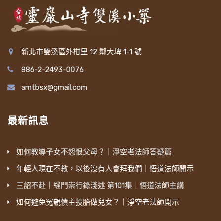
新北市雙溪區外柑里 12 鄰大埤 1-1 號
886-2-2493-0076
amtbsx@gmail.com
最新訊息
如何教導子女不怨恨父母？｜淨空老法師答疑篇
年輕人現在不教，以後沒有人會拜我們｜悟道法師開示
三詔不赴｜緇門崇行錄淺述 第101集｜悟道法師主講
如何避免冤親債主投胎做兒女？｜淨空老法師開示