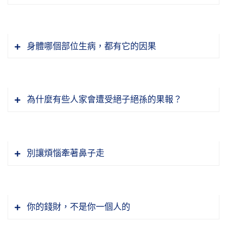
清明是個節氣，現在國家定清明節放假四月五
有益的事情。像李老師講的，你就是去掃街，掃
日。很多人他不知道，以為清明節只有那一天，
一輩子，最少也有這條的功德，這對大家有好
清明節那一天沒有做法會，好像清明節就過了，
處、有幫助。不要所作所為對家庭、對社會、對
身體哪個部位生病，都有它的因果
其實不是的。清明是個節氣是有十五天的，今天
國家都沒有利益，這個人一生就空過了。
不燒香，他就沒有敬天、敬地這個心，對天地不
是第九天，今天還是清明節，節是節氣，一個節
敬，不恭敬。我們人生在這個世間，我們中國儒
氣十五天，那不是只有一天，那一天是說國定假
現在很多年輕人沒有接受我們祖宗的傳統文化教
家講天、地、人三才，一個天，一個地，當中是
日放假一天。很多人不知道，現在都用西洋的曆
育，做一些無益的事情很多。像現在玩電腦，電
為什麼有些人家會遭受絕子絕孫的果報？
人，天地人。天，我們要恭敬，燒香就代表恭
法，我們自己老祖宗的曆法都沒用，所以大家不
下面這句講，『惡語傷人』，這是指惡口，說話
腦我們也可以做一些正面的這些事情，也很方
敬。以前我到台南般若精舍，開心法師他不會講
知道。以為清明節就是放假那一天，四月五號那
粗魯，傷人的心，跟人結冤仇。我們常常講「說
便，反過來，也可以去做一些沒有意義的事情，
國語，他跟我們老和尚，他用台語講，老和尚講
天是清明節，那天過了就不是清明節，其實這都
者無心，聽者有意」，說的人他沒那個意思，但
像打電動玩具玩這些的，對自己、對家庭、對社
國語，交流都是這樣的。但是他修天台的，他的
別讓煩惱牽著鼻子走
搞錯了。
是他的話說出來，聽的人他是有意的，這個都會
會、對國家都沒有利益。有的人甚至一天到晚躲
師父斌宗法師到大陸寧波觀宗寺學天台，他跟斌
過去有一個出家的法師去拜見蓮池大師，他跟大
造成冤冤相報，他誤解了。所以言語要謹慎，
在房間就是電腦，家裡跟父母也沒有坐一坐講講
宗法師學，定功很深，比我得戒和尚廣欽老和尚
師講，他不好名，不求名聞。大師就跟他讚歎一
節錄自：WD32-036-0001 中國福清城山寺法會
《戒經》裡面常常勸告我們不可以戲論，戲論就
話，都沒有，一回來就關在房間，他最親的就是
還深。有一次我去那邊，他就講我們要燒這個
番，他說你真了不起，你這是很難得，你不要
開示 （第一集）
是開玩笑。開玩笑都不能開得太過頭，開得太過
那部電腦，跟家人都不親了。甚至還有啃老族，
你的錢財，不是你一個人的
香，我們這個民族，燒這個香就頂天立地，立香
名。這個人聽了他就很歡喜。後來蓮池大師講，
頭，有時候不謹慎，可能聽的人他就懷恨在心，
一往生淨土，我們所有的願望真的能夠去落實，
我聽說還有啃老族，還有宅男。我聽不懂什麼叫
就是頂天立地。我們人是立的、站的，頭頂著
人家讚歎他，他就很歡喜，讚歎他你這個人不要