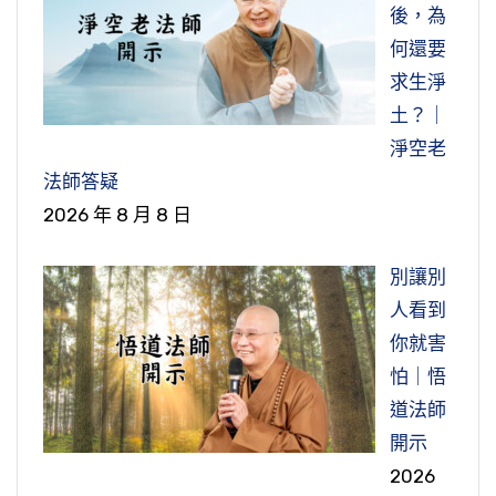
一台破破爛爛的機車，但是他的兒子跟他就不一
所謂三根普被，利鈍全收，不管你是什麼根器，
夢幻泡影」，像夢境一樣。我們這樣去想想，真
後，為
阿彌陀佛，發願往生到西方極樂世界，我們這個
樣，他賺了那麼多錢就給他兒子花，他兒子買進
上自等覺菩薩，下至地獄眾生，都能得度，沒有
的是夢境。晚上我們睡著的時候作夢，我們把晚
何還要
身是從蓮花化生的。蓮花化生叫金剛不壞身，不
口車，投資做生意做什麼虧什麼，虧掉了又來向
比這個法門更究竟、更圓滿、更方便的。所以求
上的夢境當作真的，白天這一切就變成夢了，就
求生淨
像我們現在父母生的這個身體，有生老病死，這
他父親拿錢，每次拿都幾百萬，一下子又沒了。
生極樂，這是十方諸佛都勸我們。
沒有了。晚上我們睡著的時候，你銀行多少錢跟
土？｜
個身苦！西方世界沒有這些苦，蓮花化生。
你有關係嗎？沒關係了。這個房子是你的？也不
淨空老
有一次他就在我面前講，我兒子昨天又來向我要
節錄自：西方確指（第一集）
是了。你的兒女、你的兒孫，什麼、什麼，晚上
法師答疑
所以有這個好處，釋迦牟尼佛一直勸我們念阿彌
兩百萬。我說那你就不要給，他沒講話。後來另
只要我們一睡著，白天這一切跟我就沒關係。包
2026 年 8 月 8 日
陀佛發願求生西方極樂世界，脫離六道輪迴生老
外有一位朋友比較知道他們家事情的，也是我們
括這個身體，你躺在那邊就只差一口氣還在呼
病死這些苦，永遠得到無量壽。
的朋友，他說你不知道，他在後面講他兒子，他
吸，跟死人的差別就是死人他不會呼吸，我們還
別讓別
兒子一走到他前面，他心都不一樣了，他只要看
會呼吸，就是這個差別，睡著了就跟死了一樣。
節錄自：孝親報恩三時繫念法會隨緣開示（共一
人看到
到他兒子就心花怒放，歡歡喜喜的、乖乖的把錢
睡熟了，人家給我們扛去丟到河裡我們也不知
集）
你就害
給他。我說那就沒辦法。所以，非愛子，敗家子
道。包括這個身體都不是自己的。如果你常常這
怕｜悟
他有一份。
樣觀想就會放下。
道法師
開示
所以這個錢不是你一個人的，五家共有，五家都
節錄自：西方確指（第三集）
2026
可以把你的錢財消散掉。