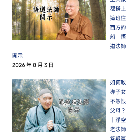
都搭上
這班往
西方的
船｜悟
道法師
開示
2026 年 8 月 3 日
如何教
導子女
不怨恨
父母？
｜淨空
老法師
答疑篇