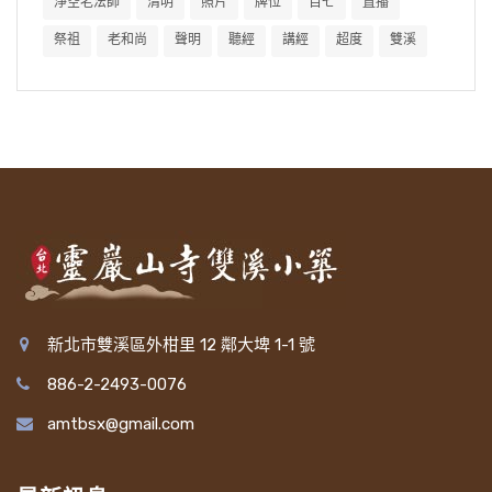
淨空老法師
清明
照片
牌位
百七
直播
祭祖
老和尚
聲明
聽經
講經
超度
雙溪
新北市雙溪區外柑里 12 鄰大埤 1-1 號
886-2-2493-0076
amtbsx@gmail.com