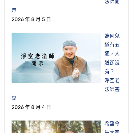
法師開
示
2026 年 8 月 5 日
為何鬼
道有五
通，人
道卻沒
有？｜
淨空老
法師答
疑
2026 年 8 月 4 日
希望今
生大家