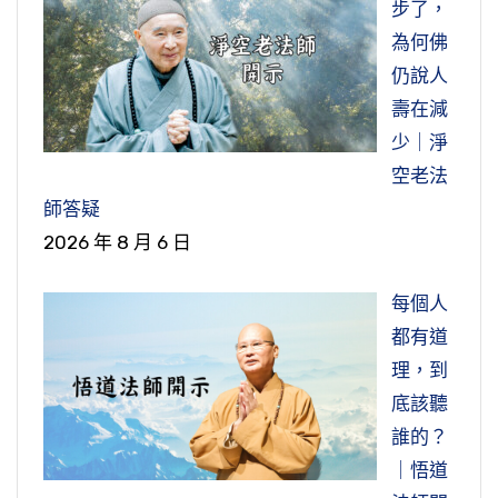
步了，
為何佛
仍說人
壽在減
少｜淨
空老法
師答疑
2026 年 8 月 6 日
每個人
都有道
理，到
底該聽
誰的？
｜悟道