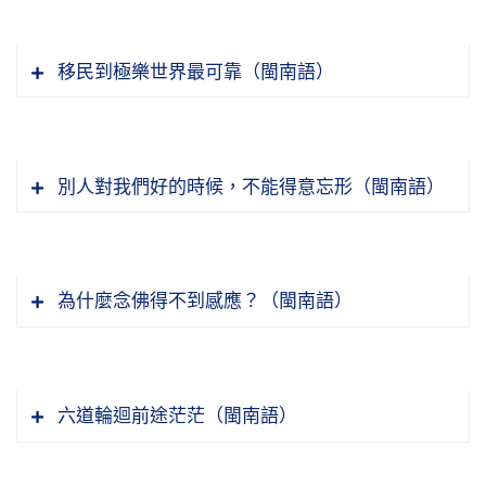
他以為你在酸他、在挖苦他、在諷刺他，你含沙
去滿我們的願了。為什麼？往生淨土我們才有能
宅男，原來就關在自己住宅裡面都不出來的，在
天，腳立在地上，所以燒香也是代表對天地的一
名，他就很歡喜，他名心有沒有盡？沒有。讚歎
射影。所以講話很不容易，講話是大學問。所以
力，我們說得簡單一點，才有能力。比如說我們
看電腦。電腦看什麼內容？都沒有意義的，都是
個恭敬。我們人站在天地之間，對天地要恭敬，
他很歡喜，這表示他在好這個名，人家給他讚歎
移民到極樂世界最可靠（閩南語）
孔老夫子教學四科，第一科德行，第二科就言
現在要弘法利生，問題我們想度眾生發這個願是
在玩的，就是此地這句講的，「作為無益」，這
你不能對天地不敬，所以燒香代表敬。自從那次
說你這個人都不要名真不容易，真難得。他聽了
茹素，『即可培養其慈悲心』，我們學佛吃素不
語，言語佔很重要的一個地位。「病從口入，禍
很好，但是你自己都度不了自己，你要度別人，
個都是造罪業。造了罪業，將來怎麼會有好報？
聽開心法師講，我們香都插立香。
就很高興。名心，那就是好名的心。所以弘一大
殺生，主要就是培養我們的慈悲心，這是重點，
從口出」，言語要謹慎。這個東西也是很麻煩，
這個也是做不到的事情。往往度眾生都被眾生度
師他寫了個墨寶，他是根據蕅益大師寫了一個墨
就是培養慈悲心。我們吃素了，我們有沒有慈悲
有時候人家聽了，他懷恨在心，以後報復就是不
走了，這個我們也看到很多。再想想自己，大概
節錄自：WD32-007-0031 悟道法師晨間講話—
別人對我們好的時候，不能得意忘形（閩南語）
寶，「名關不破，毀譽動之；利關不破，得失驚
心？過去我常常聽人家批評我們吃素的人，他說
止這一生，多生多劫纏綿不清。所以連開玩笑都
也跟別人差不多，要度眾生都是被眾生度了。為
人如果想通了，真的他都放下了，你說就要死
道法自然（第三十一集）
之」。名如果沒有放下，人家讚歎，我們歡喜；
吃素的人，全世界心最黑、最不好的就是吃素
要少，偶爾幽默一下那是可以，不要太過頭，有
什麼？因為我們自己沒有能力，我們自己沒有能
了，你還有什麼放不下的，還計較什麼，自然他
人家給我們毀謗，我們就會生氣，這就是名沒有
的，有些人他常常批評。這個批評我們素食的人
的人開玩笑開得太過分，真的會造成誤會。
力斷煩惱，就沒有能力幫助別人斷煩惱。現在還
就放下。所以這個字，經典上講觀無常，祖師講
放下。
聽起來，當然我們一下子也很不能接受，為什麼
為什麼念佛得不到感應？（閩南語）
活在這個世間，弘法利生，實在講，在目前來講
得比較具體，因為講無常，無常無常，大家還是
說我們吃素的人心不好？這方面我們也不要生
節錄自：WD13-005-0008 淨宗同學修行守則—
是一個附帶的，主要還是要念佛求生淨土，這樣
體會不夠深，祖師大德乾脆就寫一個死字，看得
節錄自：淨土集（第四集）
氣，聽到人家這麼講我們也不要生氣。我們回頭
『福德固要』，就是福德固然很重要，『而智慧
人非善不交，物非義不取（第八集）
才符合我們修淨土法門的宗旨。所以修學淨土法
清楚一點，其實那個就是經典上教我們的觀無
來反省自己，我現在吃素了，但是我這個心是不
尤要』，智慧尤其重要。為什麼智慧更重要？因
門，念佛不能求人天福報，也不能求我來生來世
常，觀。八萬四千法門都在一個觀，你懂得觀，
六道輪迴前途茫茫（閩南語）
是慈悲？我這個慈悲心有沒有生起來？慈悲心生
為有了智慧你來修，福德就超越人天福報了；如
做大法師，一聞千悟，弘法利生，也不能求，也
功夫才會得力，你不懂得觀，修了無量劫也不得
起來就不會發脾氣。但是，我們看到現在吃素的
果沒有智慧，修的就變成人天福報，甚至有的還
不能發這個願，發這個願跟淨宗的宗旨就違背
力。你要觀這個死，觀死，好恐怖，觀其他的行
有一年我在馬來西亞古晉報恩念佛堂，聽到悟忍