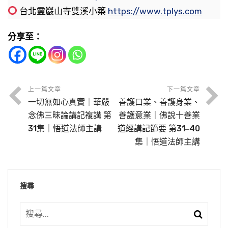
但是福報，最重要要有智慧，比如說我們有錢，
積得愈厚，這個福德積得愈厚，他後代保持他的
自己要趕快去西方極樂世界去那邊享福，都不管
時候抄家，財產都歸公，政府有一份。
台北靈巖山寺雙溪小築
https://www.tplys.com
到。
當中，壽命是第一。所以阿彌陀佛的世界，第一
過去我們淨老和尚常常給我們講，人家供養你的
家道家業時間就愈長。這是講現世的一些果報，
這個世間在這裡受苦受難的眾生，你都不管了，
就是無量壽，無量壽就不會死，不生不滅，不是
第二家是盜賊，小偷、強盜，小偷、強盜不但明
東西、供養你的紅包，那是你的福報；這個福
我們眼前看得到的。所以這個果報，特別現在這
一點慈悲心都沒有，自了漢。現在很多學佛的人
『受寵若驚』。我們受到別人對我們的寵愛，別
分享至：
這個修法，過去中國儒家、道家、佛門都講求這
像我們這個世界，總是有個限量，有量，它是無
著闖空門，或者拿刀拿槍搶，就是會用很多方法
報，有錢是福報，用錢是智慧，你怎麼來支配使
個時代，不用說等到來生來世，這一生，甚至你
對淨土不了解，產生這麼大的誤會。所以念佛求
人對我們的愛護、支持、讚歎，我們要用什麼心
個修法，修心之法。這個觀照功夫修法，用的得
量。
把你的錢財消散掉，奪取你的錢財，這些都是屬
用這個錢，這個要有智慧。沒有智慧的人亂花亂
也不要等到晚年，可能幾年後，或者更快，就看
生淨土他不是自了漢，他是為了度眾生才求生淨
態來面對？「受寵若驚」，自己非常的謹慎，怕
力，你跟以前就不一樣了，你心裡起心動念你會
於盜賊。像有一年好像東南亞經濟風暴，聽說美
用，造業；有智慧的人，他會修更大的福報，福
到果報了。這是教我們認識因果，善惡因果。
土的。我們去跟阿彌陀佛學本事，學了本事才有
自己德行不夠，當不起別人對我們的讚歎、對我
發覺非常清楚，善念、惡念非常清楚，不會像以
我們有無量壽，才能夠享受無量的生活，譬如你
我們今天念佛得不到感應，沒有成就，原因在哪
國有一個索羅斯，他不知道用什麼方法，把別人
上一篇文章
下一篇文章
報源源不斷。
辦法來度眾生。我們現在在這個娑婆世界，釋迦
們很好的待遇。別人對我們很好的待遇要受寵若
前比較迷迷糊糊。迷迷糊糊這個狀態就是業障比
有無量的財富、有無量的技能，所有一切的無
一切無如心真實｜華嚴
善護口業、善護身業、
裡？我們就是念這個世間五欲六塵的時間太長
節錄自：西方確指（第二十三集）
的財產一夜之間都變成他的，那個時候新加坡那
牟尼佛滅度了，彌勒佛又還沒有出世，你見不到
驚，時時提高警覺，不能得意忘形。往往受寵，
較深重的現象，自己起了善念、惡念自己不清
量，你要是沒有壽命，要怎麼去享受？譬如你很
念佛三昧論講記複講 第
善護意業｜佛說十善業
節錄自：金剛經講義節要（第三十九集）
了，起心動念財色名食睡，都念這些，把佛都忘
邊好像受到衝擊很大。我聽說有的人，億萬富
佛，你要學就很困難。那你見到佛，你要修行成
別人對我們的賞識、對我們的讚歎、對我們的禮
楚。往往起了惡念，把它當作是善念。所以儒家
31集｜悟道法師主講
道經講記節要 第31‒40
有錢、很有財富，很有地位，但是沒有壽命，享
記了。所以我們想想看，一天當中認真在心裡憶
翁，一夜之間沒有了，後來受不了，跳樓自殺。
就很快。
集｜悟道法師主講
遇這種種，往往我們自以為自己很了不起，傲慢
有時間多到念佛堂念佛，平常我們就多想經典上
教我們主敬存誠，佛經上講得很多，儒家講的，
受不到，就都落空了。所以在我們一切的生活當
佛念佛有幾個鐘頭？一天想名聞利養、五欲六塵
這個都是盜賊，你有錢財，盜賊一天到晚在盯著
心、貢高心就增長，這樣就墮落、退轉。你能保
講的道理、理論，世間事盡量不要去想，除非有
你只要有私心，那個念頭起來，那個就是惡念。
中，壽命是第一重要。西方極樂世界，釋迦牟尼
又佔幾個時辰？這兩個仔細比較，不成比例！所
節錄自：淨土集（第五集）
你的錢財，希望把你的錢財弄到他這裡來。所以
持「受寵若驚」的心態就是無痴，你有高度的智
必要，不然這些世間事想不完，愈想愈多，愈想
所以儒家講格物致知，然後才能誠意正心，才能
佛給我們介紹西方極樂世界，阿彌陀佛這個世
以我們念佛得不到效果，念佛三昧得不到，明心
小偷、強盜他有一份。
搜尋
慧能提高警覺，不會在這當中迷失。
愈複雜，愈想愈煩惱，愈想業障愈重。所以不要
修身、齊家、治國、平天下。它從格物，物就是
界，第一個條件就是無量壽。所以釋迦牟尼佛勸
見性就更不必說了，原因就在此地。你念佛要真
去想這些，想阿彌陀佛我們才有前途。想別的，
物欲。我們有了物欲，那就有自私自利的心，你
我們念阿彌陀佛，念阿彌陀佛的目的是什麼？移
第三家是水災，水災會把生命、財產淹沒漂流。
正得感應、得智慧、得光明，一定要把世間名
我們世間人，世間有大善人、大慈善家，善事做
節錄自：太上感應篇（第二十一集）
六道輪迴前途茫茫，死了以後到哪裡去不知道，
要去佔有，你要去控制，貪瞋、嫉妒、我慢統統
民，我們現在講移民。
特別在台灣，有颱風來，水災一來，那損失都是
利、是非人我、五欲六塵統統放下，你這一句佛
很多，做很多利益社會、利益大眾的事情，但是