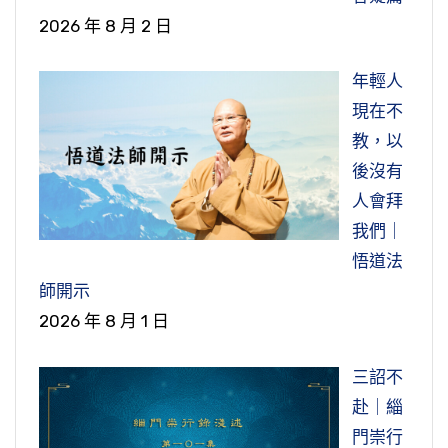
2026 年 8 月 2 日
年輕人
現在不
教，以
後沒有
人會拜
我們｜
悟道法
師開示
2026 年 8 月 1 日
三詔不
赴｜緇
門崇行