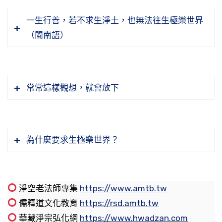
人，還有很多人脾氣還是很不好的，發脾氣就是
不是人天的福報，修到三惡道的福報去了。像剛
了。淨宗，佛是勸我們要發願去西方，你先去西
不行？可以，你來觀蓮花，或者觀極樂世界的寶
法師給我講，新加坡有個居士，他的父親以前是
瞋恚心，瞋恚心起來了。瞋恚心起來就會惱害眾
才講的大象掛瓔珞，牠沒智慧愚痴，修痴福，牠
一生行善，若不求生淨土，也無法往生極樂世界
方再回來，先去轉一圈再回來，那就不一樣。去
樹，你要真正作觀才行。觀那個幹什麼？觀死、
捕魚的，後來得喉癌死了。死了之後，他的靈魂
生，就會去惱害眾生，惱害眾生就沒慈悲了。慈
墮到畜生道，牠很有福報。你看現在有很多寵
（閩南語）
跟阿彌陀佛打一聲招呼，你馬上就可以回來，那
觀苦是厭離娑婆，願生極樂，你的願才生得起
附在一個人的身體上講話，他得到喉癌往生，他
能與樂，悲能拔苦，就沒有慈悲心了。
物，小貓、小狗比人享福。你看主人都要侍候
『或絕滅無傳』，這個「絕滅無傳」就是俗話講
回來就不一樣了，佛力加持，你馬上有跟大菩薩
來，不然你是口頭發願。嘴巴我也會念，我念得
說出這個因果。他說他過去捕魚釣魚，你看捕魚
牠，幫牠洗澡，生病還有醫院，還有穿衣服，晚
的絕子絕孫，就是他的後代都斷絕了。在中國傳
一樣的神通道力，真的能滿我們的願了。如果你
比大家大聲，但是你心裡有沒有真正願意去，聽
釣魚，你看釣魚的勾勾就放到魚的嘴巴裡面，把
節錄自：淨土集—印光大師法語精華（第八集）
上睡覺的地方給牠弄得很舒服，死了之後還有墳
統，實在講外國也是一樣，這個人家他絕子絕
不先去一下，在我們這個世間修行，那你要修到
到死就嚇得腿軟，那就是假的。真正願生西方的
它勾起來，勾到喉嚨勾破了，那個痛我們可以去
常常這樣觀想，就會放下
墓。可能他照顧他的父母都沒有那麼孝順在照
孫，這總是上一輩的人造了很重的罪業，遭到這
明心見性，見性成佛，最起碼的，你才有能力度
人他真的就不怕死，而且希望早一天死，早一天
體會。所以說他因為造那個業因，得到喉癌這個
過去老和尚講經的時候他也常常講，他說我們念
顧，照顧他的寵物他可照顧得無微不至。寵物是
種果報。所謂「不孝有三，無後為大」，就是沒
眾生。
去，那才是叫真發願。還怕死，那個都沒發願，
果報。你看得到喉癌，一開刀整個喉嚨都割掉
頭一起來，用一句阿彌陀佛把它代替。他講這個
畜生道，牠有福報，有些狗牠很有福報。有一些
有後代；沒有後代，他這個家也就到此為止了，
騙我們自己可以，騙不了阿彌陀佛，阿彌陀佛說
了。所以你身體哪個部位生什麼樣的病，都有它
話我們聽起來似乎大家都懂，但是是不是真的
畜生牠沒有福報，就跟人一樣，人也有有福報，
就沒有了。如果修善積德，他的子孫都會比較賢
所以行策大師也勸大家，「一心念佛，以求速生
為什麼要求生極樂世界？
我來了，就把你嚇壞了。你是真的，跟佛就感應
的因果，真的如同《了凡四訓》講的，「一飲一
懂？我看未必真懂，但是聽起來好像不難懂。現
也有沒有福報。沒有福報就很可憐，做乞丐，向
善，來保持他的家道、他的家業。像《了凡四
安養」。速生安養，不是說我趕快想去西方極樂
錢財，佛在經上給我們講，五家共有。你有錢，
了，你真發願就真感應。假的，嘴巴講的，有口
啄，莫非前定」，一點點小事情都有它的因果。
在一個念頭起來了，不管什麼念頭，我就用一句
人要飯。你看狗有福報的，牠住的真的人都不如
訓》講的，如果有一世之德者就有一世的子孫保
世界早一天去享福，是早一天去早一天回來度眾
不是都是你的，五家都有份。五家第一家是國
無心，那沒有感應。關鍵你要有心，真心才行。
阿彌陀佛這一念代替，講起來也是很容易。但是
牠。人都不如狗，不如狗、不如貓，真的是這
之，有二世、三世之德的人，他的子孫後代就可
生，是這個意思。有些學佛的人他對淨宗的理論
王，我們現在講政府，政府它有一份。比如說你
節錄自：千手千眼觀世音菩薩廣大圓滿無礙大悲
淨空老法師專集
https://www.amtb.tw
我們有沒有實際上在念頭上去做這個功夫？如果
樣。你再看看沒有福報的狗，流浪狗，那就很可
以給他保住二世、三世，有十世之德就有十世的
方法、它的真實義不了解，所以會變成一種誤
有錢財，政府要抽稅金，你那個錢財政府它有一
節錄自：佛說仁王般若波羅蜜經（第十七集）
心陀羅尼經（第二次宣講）（第十集）
儒釋道文化教育
https://rsd.amtb.tw
我們沒有實際上去做這個功夫，你就沒有心得，
在六道裡面就是無法得到無量壽，要是能得到無
憐，沒人要。所以這個都是有沒有福報的問題。
子孫保之，有百世之德就有百世的子孫保之。德
會，以為修淨土的人好像都很自私，逃避現實，
份；或者你犯了什麼案，法院給你查封，古代的
華藏淨宗弘化網
https://www.hwadzan.com
你沒有這個經驗，你有實際上去觀照你才會感受
量壽，這些問題就全解決了。在我們所有的享受