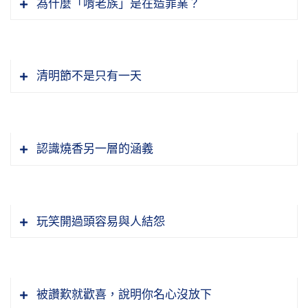
為什麼「啃老族」是在造罪業？
清明節不是只有一天
認識燒香另一層的涵義
玩笑開過頭容易與人結怨
被讚歎就歡喜，說明你名心沒放下