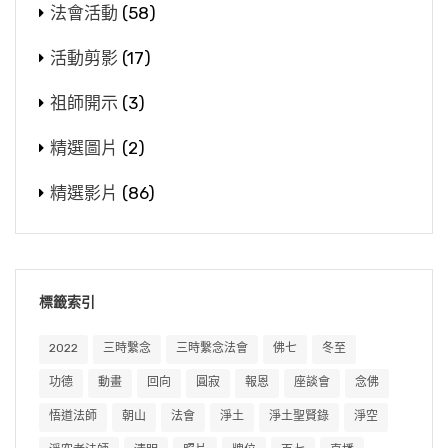
法會活動
(58)
活動剪影
(17)
祖師開示
(3)
精選圖片
(2)
精選影片
(86)
標籤索引
2022
三時繫念
三時繫念法會
佛七
冬至
功德
動畫
回向
圓寂
報恩
座談會
念佛
悟道法師
朝山
法會
淨土
淨土聖賢錄
淨空