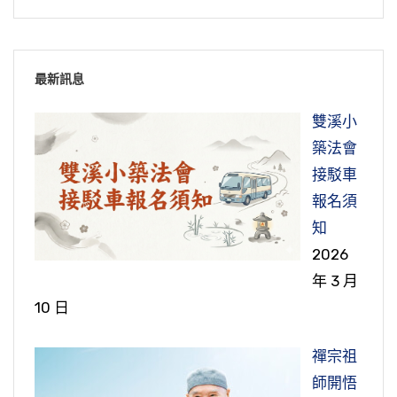
這就很可憐。佛在經上跟我們講「可憐憫者」，
起來，這煩惱起來。你只要被物欲一染上，好像
幾百億以上的，一下子就沒了，農作物、家畜等
號就有力量，這個時候就是經上所講的，「一念
他如果對於西方極樂世界不肯相信，不想往生，
我昨天從澳洲回來，我們台灣很多人移民去澳
就是人，生不知道從哪裡來，死不知道往哪裡
吸毒，毒癮一染上，你必定會去控制它，要去佔
等這些，一個水災來全部沒有了，泡湯了，水災
相應一念佛，念念相應念念佛」。所以我們要把
這樣他決定不能得生。縱然作惡多端，臨命終時
洲，為什麼移民去澳洲？因為那裡空氣好、地方
去，這是最可憐的。現在佛為我們指點一條明
有它，這個時候損人利己的念頭就起來了，自私
我們現在看到眼前這個世界，就像我們晚上作夢
一份。第四家是火災，一把火可以把億萬財富燒
這個欲念去掉。
最新訊息
悔改，真正懺悔念佛求生淨土，佛也不捨棄他。
大，污染比較少，生活品質比較好，所以移民。
路，告訴我們一生作佛的一條明路，念阿彌陀佛
自利的念頭起來了，所有的惡業從這裡生了。所
一樣。晚上作夢我們有看到自己，有別人、有山
得精光。
佛的心大慈大悲，雖然是惡人，一悔改他就是大
為什麼要移民？想要換好一點的環境。但是環境
求生西方淨土，這條光明大道，我們要走這條
以儒家講格物，你要跟你自己內心的物欲去跟它
河大地，人事物都有。早上一醒過來，空，沒有
雙溪小
節錄自：大勢至菩薩念佛圓通章疏鈔菁華（第四
善人，一懺悔變成善人，這我們要知道，也不能
再好，也不是永久。所以在國外，我們知道移民
第五家是非愛子，在《十善業道經》講「非愛
路，這才是真正佛的好弟子。
格鬥，好像打仗一樣。我們念佛人就是用一句佛
了，一場夢。我們晚上睡覺的時候作夢，白天醒
築法會
集）
輕視。中國俗話說「浪子回頭金不換」，問題是
為什麼要求生極樂世界？因為我們凡夫如果沒有
到美國、加拿大，包括現在的澳洲，有個ＰＲ，
子」，就是我們中國人俗話講的敗家子。敗家子
號跟煩惱妄想戰鬥，戰勝了，你就成就了；戰敗
過來，我們想昨天作一場夢。我們晚上睡覺，我
接駁車
他肯不肯真正回頭，真正回頭，浪子就變成最好
求生西方極樂世界，永遠都在六道生死輪迴，出
節錄自：大勢至菩薩念佛圓通章疏鈔菁華（第五
就是永久居留。過去師父講經常講，他說這個世
很厲害的，到你家來了，你的財產再多，都會給
了，就被煩惱拖著鼻子走，就脫不了苦。
們兩個眼睛一閉，睡著了，開始作夢，白天，白
報名須
的人，所以這個要知道。
不去。除非你在娑婆世界修行斷見思惑，那就出
集）
間哪有永久居留？我們這個世間是無常，沒有一
他敗壞掉，都會敗在他手上，他是來討債的，他
天這一切到了晚上，又是一場夢。當我們晚上睡
知
離六道，破一品無明才能出離十法界，這是相當
節錄自：佛說十善業道經（第十三集)
樣是永久的，是一直變化、一直變化的。
來報怨的，敗家子，過去世你欠他的。
覺的時候，進入夢境，我們白天這一切人事物就
2026
節錄自：大勢至菩薩念佛圓通章疏鈔菁華（第五
不容易的。求生極樂，他可以帶業往生，人人都
不知道了、就沒有了。所以白天到了晚上，白天
年 3 月
集）
要永久的居留就是西方極樂世界，阿彌陀佛那個
以前我父親一個朋友，經營模板，自己真的是很
有分，這個條件低，其他法門條件高，不容易。
也是一場夢；白天醒過來，晚上作的是一場夢，
10 日
世界，那就是永久的。因為那個世界，你往生到
勤勞，一天做到晚，做十六個小時。吃得很簡
所以我們凡夫想要在一生當中達到了生死出三
所以白天晚上我們統統在作夢。
那裡，人的身體不是胎生的，不是父精母血的胎
單，他做都很少休息，有時候買個麵包吃就過一
界，求生西方極樂世界，這是一個最方便、最簡
禪宗祖
生，是蓮花化生。西方極樂世界就是蓮花化生，
餐，賺了很多錢。他有一個寶貝兒子，他父親騎
單、最容易，又是最究竟、最圓滿的一個法門。
所以《金剛經》佛給我們講，「一切有為法，如
師開悟
九品蓮花為父母，蓮花就是我們的父母，我們念