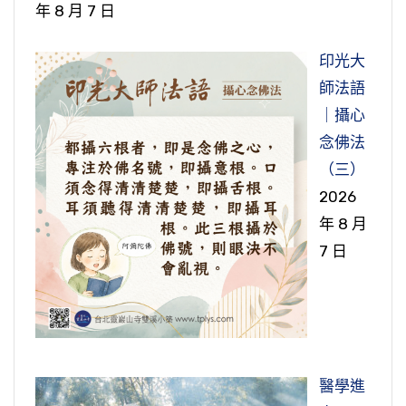
年 8 月 7 日
節錄自：地藏菩薩本願經（第十九集）
印光大
師法語
｜攝心
念佛法
（三）
2026
年 8 月
7 日
醫學進