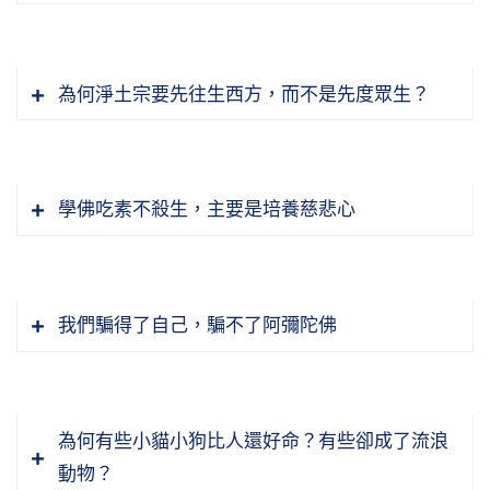
為何淨土宗要先往生西方，而不是先度眾生？
學佛吃素不殺生，主要是培養慈悲心
我們騙得了自己，騙不了阿彌陀佛
『作為無益』，就是平日所作所為，都是對個
人、社會、國家沒有利益的事情。這在《論語》
為何有些小貓小狗比人還好命？有些卻成了流浪
裡面都有講過，小人每天就幹一些沒有意義的事
動物？
情。我們人一生總是最少也要做一件對社會國家