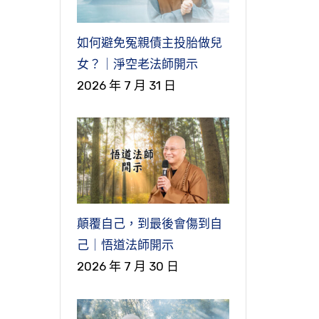
不
宗
福
者
的
觀
直
也
間
名
它
念
證
發
如何避免冤親債主投胎做兒
，
去
越
名
實
從
無
女？｜淨空老法師開示
金
羅
你
的
的
無
2026 年 7 月 31 日
，
師
所
就
、
很
它
那
，
簡
其
禪
說
們
，
無
來
到
來
，
，
？
千
有
來
來
有
三
要
講
動
，
須
很
造
或
，
內
段
就
之
是
都
，
，
外
給
在
能
顛覆自己，到最後會傷到自
真
來
，
偏
位
們
、
自
，
地
己｜悟道法師開示
又
我
所
經
間
情
家
有
2026 年 7 月 30 日
莫
頭
修
量
善
競
很
無
方
嚴
論
，
整
一
你
以
我