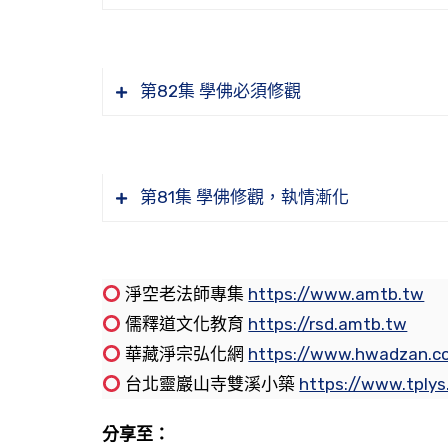
以螢幕比喻體無、相有，體會不出來怎
《金剛經講義節要》卷三。諸位同修，
金剛經講義節要—佛所說法，法法皆圓 
一真法界在哪裡
次學習到經文，「何以故？須菩提！如來
學會 檔名：WD15-008-0089
《講義節要》，我們上次學習到第七條：
日常生活中如何隨時布施
第82集 學佛必須修觀
如何落實「精進」？功課要怎麼定
《金剛經講義節要》卷三。諸位同修，
【七、學佛當審時機。「機」是根機，
金剛經講義節要—般若很重要 悟道法師
太和般若寺的因緣
次學習到經文：「何以故？須菩提！如來
法，講席極盛，然不無取著文字相。故達
會 檔名：WD15-008-0088
我們學習到《節要》第五條，我們接下來
江老居士強調學佛必須要修觀，這個觀
上一次我們學習到這一條，就是學佛應
第81集 學佛修觀，執情漸化
念佛會念不下去是什麼原因
《金剛經講義節要》。諸位同修，及網
【六、佛所說法，本來法法皆圓。學者
（也就是這些聽眾）他的根機，他是什麼
金剛經講義節要—離一切諸相，則名諸佛
讀經讀了萬遍，卻增長執著、煩惱，為
本一百零九頁，最後一行，從科題：
用功，以去其偏執之凡情。然後自己之圓
階段。所謂時節因緣，每一個時代都有不
宗學會 檔名：WD15-008-0087
妄念從哪裡來？我們也找不到。生從哪
邊，當時沒有統一，也就是南北分治，沒
佛用什麼來破除眾生的偏執
淨空老法師專集
https://www.amtb.tw
【八二、闡義 闡明觀行離相義 約般若
我們今天從這裡看起。這一條接前面第
所管轄的，那個時候皇帝都信佛，所以帶
怎樣才是老實念佛
《金剛經講義節要》。諸位同修，及網
儒釋道文化教育
https://rsd.amtb.tw
本義上用功，其見地何能徹底。見未徹底
梁就是梁武帝，梁武帝那個時代，梁武帝
我們接著看這段經文：
蕅益祖師開示「真正念佛人」的標準
本一百零七頁，倒數第三行，從第三條看
華藏淨宗弘化網
https://www.hwadzan.c
明瞭般若義趣的重要性，現在大多數學佛
法。『講席極盛』就是講經說法盛極一時
金剛經講義節要—不著有也不著空 悟道
如何修觀能幫助我們放下
台北靈巖山寺雙溪小築
https://www.tply
教，從宋以後，除了禪宗以外，其他宗派
【何以故。須菩提。如來說第一波羅蜜
【三、約性，一真法界，本無差別，本
直到人民，學佛的風氣就非常盛了，當時
會 檔名：WD15-008-0086
不可執空如芥菜子。般若如果誤會了，執
分享至：
取著文字相』，就是執著在文字相上面，
這一段經文是給我們『闡明』，「闡明