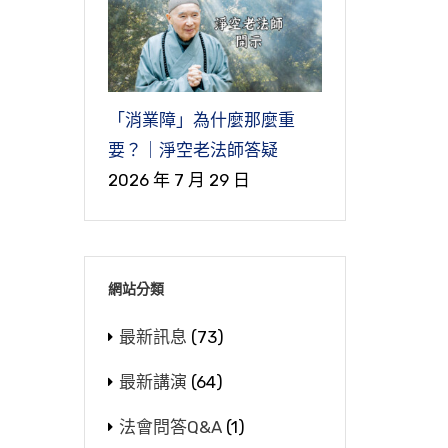
他
經
。
席
信
個
到
，
，
老
，
方
是
你
但
人
是
四
要
以
六
上
這
惑
真
些
那
眾
是
因
個
「消業障」為什麼那麼重
了
是
事
去
，
那
對
要？｜淨空老法師答疑
個
樁
觀
是
麼
人
的
2026 年 7 月 29 日
這
一
正
切
這
的
佛
。
我
經
，
？
是
們
、
要
很
就
，
你
執
身
？
也
們
所
法
網站分類
、
個
些
要
才
同
前
，
定
說
心
成
最新訊息
(73)
叫
己
非
佛
能
怖
這
眾
精
但
最新講演
(64)
重
所
到
再
要
是
，
以
，
佛
土
在
一
這
心
法會問答Q&A
(1)
人
經
惑