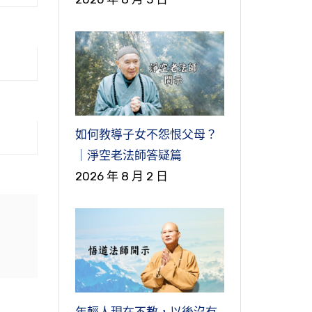
一
淨宗
的
一
佛
，
如何教導子女不怨恨父母？
生
經
進
｜淨空老法師答疑篇
個
藏淨
2026 年 8 月 2 日
北
魏
根
，
經
明
佛
佛
一
學
，
無
，
明
年輕人現在不教，以後沒有