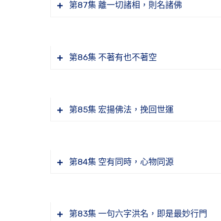
第87集 離一切諸相，則名諸佛
持戒，心怎麼樣才能得定
修布施、持戒、忍辱、精進、禪定卻出
「一切相有即非有」，有沒有這個相
第86集 不著有也不著空
我們現在看到生滅，是什麼在生滅
念佛念到最後念不下去、走火入魔是什
真正願生西方的前提為何
第85集 宏揚佛法，挽回世運
具備般若根性的人，他的特質是什麼
修布施、持戒卻不能出三界的原因為何
有人說我喜歡生氣、脾氣不好，禪師怎
為何不要怕吃虧
第84集 空有同時，心物同源
「願生極樂」這個願為什麼生不起來
金剛經講義節要—念佛不能離開觀照 悟
悟道法師分享母親「塞翁失馬，焉知非
會 檔名：WD15-008-0090
持戒是斷絕染緣，持得不好有什麼方法
掃墓、祭拜，形式上還是有需要的，什
第83集 一句六字洪名，即是最妙行門