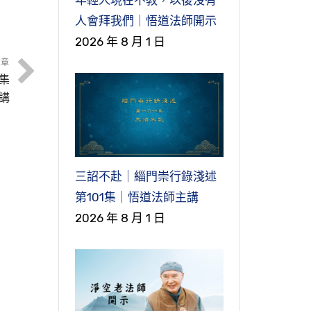
像
是
經
人會拜我們｜悟道法師開示
叫
淨
超
所
2026 年 8 月 1 日
本
直
，
文章
緣
文
宗
就
集
剛
即
文
講
聲
相
正
體
，
以
經
」
性
就
15
後
。
，
三詔不赴｜緇門崇行錄淺述
這
後
就
解
文
第101集｜悟道法師主講
，
》
，
經
。
度
2026 年 8 月 1 日
生
麼
就
面
足
眼
有
近
睛
真
度
法
邊
成
重
成
世
生
出
星
哪
，