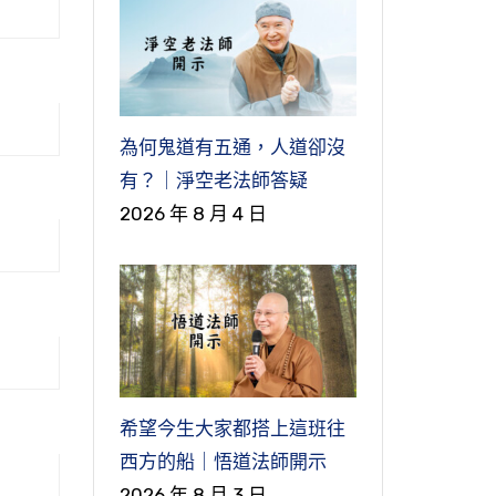
為何鬼道有五通，人道卻沒
有？｜淨空老法師答疑
2026 年 8 月 4 日
學
希望今生大家都搭上這班往
西方的船｜悟道法師開示
2026 年 8 月 3 日