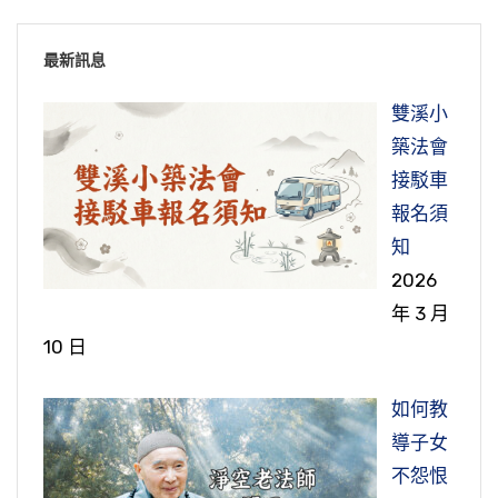
最新訊息
雙溪小
築法會
接駁車
報名須
知
2026
年 3 月
10 日
如何教
導子女
不怨恨