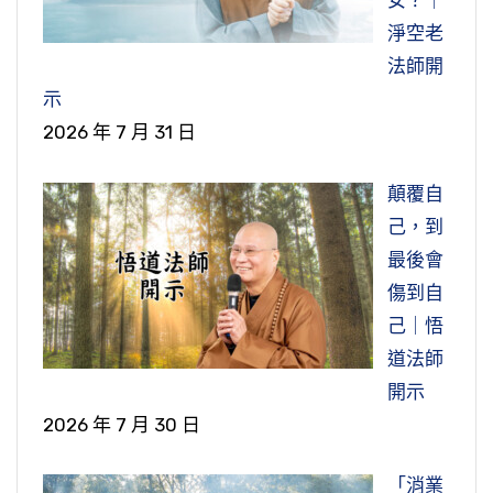
女？｜
淨空老
法師開
示
2026 年 7 月 31 日
顛覆自
己，到
最後會
傷到自
己｜悟
道法師
開示
2026 年 7 月 30 日
「消業