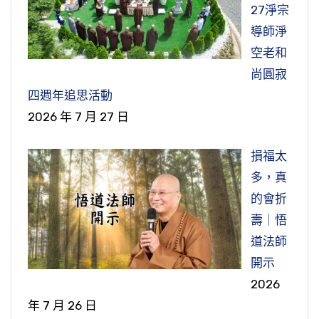
27淨宗
導師淨
空老和
尚圓寂
四週年追思活動
2026 年 7 月 27 日
損福太
多，真
的會折
壽｜悟
道法師
開示
2026
年 7 月 26 日