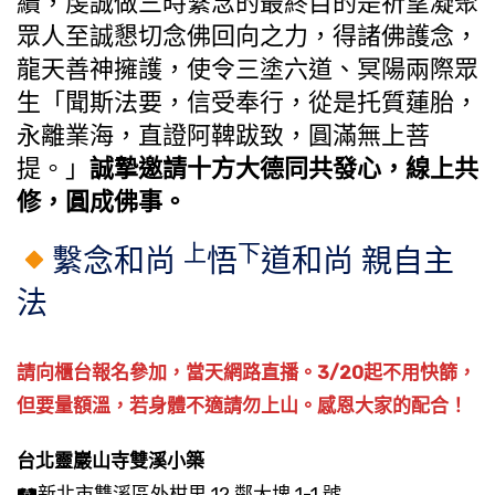
續，虔誠做三時繫念的最終目的是祈望凝聚
眾人至誠懇切念佛回向之力，得諸佛護念，
龍天善神擁護，使令三塗六道、冥陽兩際眾
生「聞斯法要，信受奉行，從是托質蓮胎，
永離業海，直證阿鞞跋致，圓滿無上菩
提。」
誠摯邀請十方大德同共發心，線上共
修，圓成佛事。
上
下
繫念和尚
悟
道和尚 親自主
法
請向櫃台報名參加，當天網路直播。3/20起不用快篩，
但要量額溫，若身體不適請勿上山。感恩大家的配合！
台北靈巖山寺雙溪小築
🛤新北市雙溪區外柑里 12 鄰大埤 1-1 號