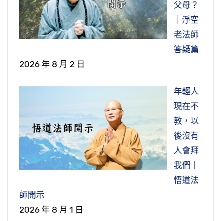
父母？
｜淨空
老法師
答疑篇
2026 年 8 月 2 日
年輕人
現在不
教，以
後沒有
人會拜
我們｜
悟道法
師開示
2026 年 8 月 1 日