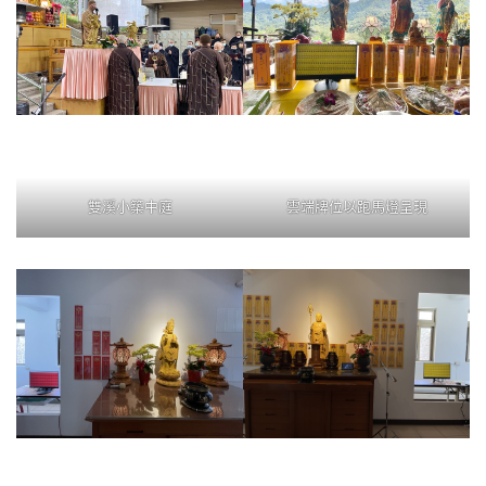
雙溪小築中庭
雲端牌位以跑馬燈呈現