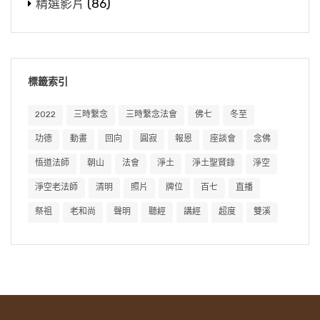
精選影片
(86)
標籤索引
2022
三時繫念
三時繫念法會
佛七
冬至
功德
動畫
回向
圓寂
報恩
座談會
念佛
悟道法師
朝山
法會
淨土
淨土聖賢錄
淨空
淨空老法師
清明
照片
牌位
百七
直播
祭祖
老和尚
聲明
聽經
講經
超度
雙溪