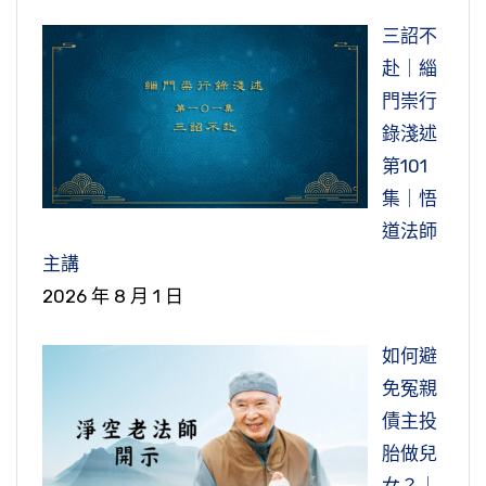
三詔不
赴｜緇
門崇行
錄淺述
第101
集｜悟
道法師
主講
2026 年 8 月 1 日
如何避
免冤親
債主投
胎做兒