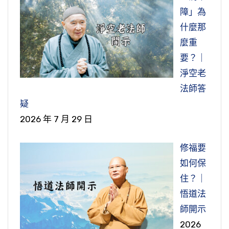
障」為
什麼那
麼重
要？｜
淨空老
法師答
疑
2026 年 7 月 29 日
修福要
如何保
住？｜
悟道法
師開示
2026