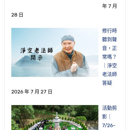
年 7 月
28 日
修行時
聽到聲
音，正
常嗎？
｜淨空
老法師
答疑
2026 年 7 月 27 日
活動剪
影｜
7/26–