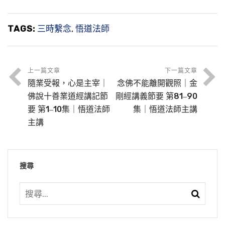
TAGS:
三時繫念
,
悟道法師
上一篇文章
下一篇文章
隨業受報，心是主宰｜
念佛不能離開觀照｜金
佛說十善業道經講記節
剛經講義節要 第81‒90
要 第1‒10集｜悟道法師
集｜悟道法師主講
主講
搜尋