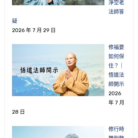
淨空老
法師答
疑
2026 年 7 月 29 日
修福要
如何保
住？｜
悟道法
師開示
2026
年 7 月
28 日
修行時