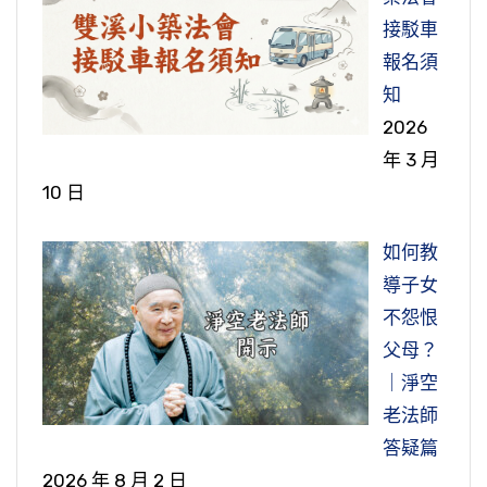
夫，如果沒有的話，他一個人住一個房間，我敢
不是要離苦得樂，還是愈學愈苦？愈學愈苦，我
接駁車
是大家一起來學習。
一了百了，作佛你就可以度無量無邊的眾生，這
保證他這一生不會有成就，大家相不相信？絕對
們現在就很苦了，何必再學？應該愈學愈快樂就
報名須
個才是我們人生最重要的大事。所以大家在念佛
不會有成就。因為他沒有慎獨的功夫，又不依眾
對了，愈學愈苦就錯了，肯定學錯了。所以以前
現在我講這個情況，我怎麼知道？因為我不知道
知
堂念佛，一定要很明白這個目標方向。
靠眾怎麼會有成就？如果你一個人，你自己要有
老和尚講經常講，我們學佛要活活潑潑的，的確
大家的情況，我是根據我自己就是這種情況，就
2026
慎獨的功夫，自己能夠提起這個警覺心，那是可
老和尚他的教學是活活潑潑的。特別在我們現在
是渾渾噩噩的一天過一天，糊裡糊塗的，不知不
節錄自：二ＯＯ五年悟道法師大陸弘法—大佛寺
年 3 月
以的；如果沒有這樣的功夫，就必須要依賴大
這個時代，你學得很死板，現代人不敢學，現代
覺老死到了，所以現在感觸就很深，一生無所
開示
10 日
眾，大家互相勉勵，互相提醒。
人他看了就害怕，就跑了。
成。就是弘一大師講的，「一事無成人漸老，一
文不值何消說。」弘一大師這是謙虛，用在我自
如何教
節錄自：悟道法師晨間講話—學佛能使煩惱輕，
節錄自：和諧世界 從我心做起
己身上那是真話，那是這樣的。這個成並不是在
導子女
智慧長（第五十集）WD32-007-0050
外面的一些名聞利養，那個在佛法不是成就。佛
不怨恨
我們學佛就是從學做人開始，如果我們人都做不
法的成就是什麼？成績、成就就是佛經常講的煩
父母？
好，大家想一想，你怎麼學佛？做人它是一個最
惱輕智慧長。煩惱一天一天減輕，智慧一天一天
｜淨空
基本的。從世間法來看，做一個好人，那這個好
的增長，心一天一天的開朗、開明，這個是正確
老法師
人還達不到儒家講的君子、賢人、聖人，那我們
的，這些講成績。真正的成就，臨終能自在往生
答疑篇
「盜惡之行，源於三毒」，就是為什麼人會有偷
連一個好人、一個善人都做不到，還能談學佛
極樂世界，那是究竟圓滿的成就，成就是在這個
2026 年 8 月 2 日