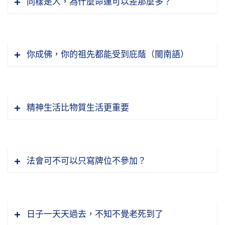
同樣是人，為什麼命運可以差那麼多？
話？因為老人他生存在這個世間，時間比較長
怎麼辦？『亦要勤勤懇懇』。換句話說，我力量
生身口意業所修解行，必須真實心中作」，這個
『然則子能出家，父母生天，又何疑乎？』兒子
久，他見的事比較多、閱歷比較多、經驗比較
雖然達不到，我確實有這個心，要存這個心，
叫至誠心。深心就是深信之心，深信我們是生死
能出家，父母能生天，又有什麼懷疑的？這個是
多，所以他講的都是過來人的話。年輕人如果願
『使此善意圓滿』。諸位要曉得，佛家所謂「功
凡夫，深信阿彌陀佛四十八願攝受眾生，沒有懷
講出家人他的孝就是出世間的孝，在家人是世間
意聽老人講的話，能夠尊重老人，他可以少碰釘
德圓滿」，是指善心善意確實圓滿，並不是樣樣
你成佛，你的祖先都能受到庇蔭（閩南語）
疑，我們乘佛的願力一定可以往生；深信釋迦牟
的孝。出世間的孝，比較不容易理解。
子，少走很多冤枉路。因為老人講的都是一個歷
事情都做好了才叫圓滿，因為有的事情我們力量
臨終的時候，「第六意識已不行」，眼耳鼻舌身
尼佛說這部經，十方諸佛都來證明、來勸導一切
史經驗，後面的人他沒有那個歷史經驗，他不知
做不到。比如說有一些事情要很多錢，我們沒有
意六識已經沒有作用；「第八識習氣亂發」，這
出家也不是說現在我們剃了頭、換了衣服，就算
凡夫，只要信願行具足，決定得生。唯一就是相
道；不知道，老人跟他講了，他不接受，他聽不
那麼多錢，我們力量達不到。但是我們並不是沒
叫「亂心位」。臨終的時候亂心起來，這是顛倒
是出家了。這個出家，如果沒有伏煩惱、斷煩
信佛的話，不懷疑，這個叫深心，就是深信之心
精神生活比物質生活更重要
進去，非得自己要這樣去碰，吃虧在自己。所以
有心要去做，是力量達不到。力雖然達不到，但
相，顛倒的相。
惱，沒有修行，你拿什麼功德去迴向給父母？如
叫深心。迴向發願心講了很多種。具備這三心，
不聽老人言，吃虧你就在眼前。敬老，最重要要
是有一個圓滿的心，這樣功德就算圓滿了。你心
果反過來造了罪業，還連累父母。所以這個出
能往生上品上生。
往往一般人剛剛發心的時候，心行都非常勇猛，
為什麼臨命終時會顛倒？人在臨命終時，法相宗
聽老人言，老人勸你，跟你講的話你都聽不進
是圓滿的，事雖然沒有做圓滿，心是圓滿，這就
家，我們一定要把出家的意思搞清楚，不能誤
時間久了就懈怠，所以他不能成就。古人常說，
經典裡面講得很好，阿賴耶識，就是第八識，
去，表面上好像對老人很恭敬，其實不是真正的
是功德圓滿。所以佛法常講「論心不論事」，圓
節錄自：WD20-018-0021 淨土集（第二十一
會，以為剃了頭、換了衣服，他功德就很大，不
法會可不可以只寫牌位不參加？
如果個個人都能保持初發心，那就成佛有餘了，
「來先去後作主公」，人來投胎第八識先來。嬰
敬老，表面是形式，實質上你要聽老人言。我們
滿不圓滿是在你心裡。心地善意若不圓滿，你的
集）
是這樣的。所以出家，出什麼家？出煩惱家、出
沒有一個不成佛的。可見初發心，確實是真心、
兒完全長成形，出胎了、出生了，前面七識都有
老和尚他就寫了這本《老人言》，用他自己毛筆
善事、善行做得再多，那也不能算是圓滿，因為
我們念佛人，如果要從心治心，要懺悔，有一個
生死家、出三界家；不是出世俗這個家，出這個
是清淨心、是勇猛心、是精進心。古人也有一句
了，八識都有了，眼耳鼻舌身意統統有了。剛剛
寫的。
你的心不圓滿。所以是論心。
很重要的原理要知道，不要常常去想我們過去的
家，到一個大寺院，又入一個大家。所以這個出
話說得很有味道，「學佛一年，佛在眼前；學佛
來投胎的時候，沒有，只有第八識。第八識叫神
日子一天天過去，不知不覺老死到了
過失，「我昨天做錯什麼事，我剛才不知道做錯
家，蓮池大師也做四料簡，身出心不出、心出身
二年，佛在西天；學佛三年，佛化雲煙」，不見