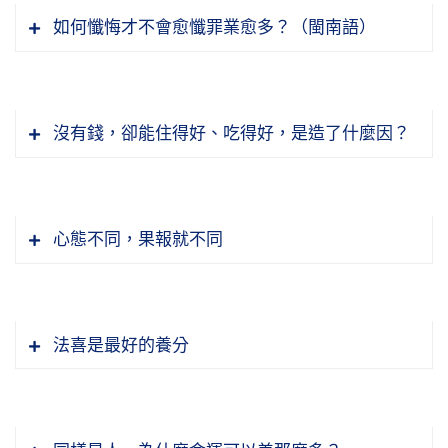
如何懺悔才不會愈懺罪業愈多？（閩南語）
沒有錢，卻能住得好、吃得好，是造了什麼因？
我們讀到《感應篇》，前面「積善章」，「敬老
懷幼」，這是善，敬是尊敬老人，恭敬老人；懷
幼是關懷幼年、幼小的。尊敬老人，現在也有敬
心態不同，果報就不同
老節，有些優惠，這是敬老一種表現。最重要，
『三心』既然具足，『無行不成』，「三心」是
敬老主要是要聽老人言，就是我們老和尚提了
前面講的，至誠心、深心、迴向發願心。《觀
字，叫《老人言》，也出了一本書，引用歷代的
經》講的，至誠心、深心、迴向發願心。具足這
經典這些法語，經典的法語記載在這一本，把它
法喜是最好的養分
三種心就必生彼國，生到彼國是什麼品位？上品
印成一本流通。所以前一段時間我們去，他都拿
『若力量不能行的』，就是我們力量達不到，我
上生，具足這三心。具足至誠心、深心，我們剛
這本給大家看，講的也是我們常常聽的話，「不
們的確是有這個心要去把它做好，但是我們力量
才講到這一段就是解釋迴向發願心。前面這一段
聽老人言，你就吃虧在眼前」。為什麼講這句
達不到，各方面的條件不具足，在這種情況之下
有解釋至誠心，「至者真，誠者實。欲明一切眾