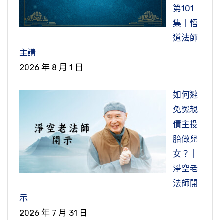
便宜。他賣菜他是有賺你幾個錢，附帶給你一、
第101
是我們學習的一個根本，從這裡學起。這個做不
的人，他想求福，反而得禍。不明瞭善惡因果報
二根蔥，你再給他多拿個一、二根，多佔一點便
集｜悟
到，你一天經念幾部、佛號念多少，跟佛不相
應的理論跟事實，他不知道，所以都是想錯、說
宜，總是怕自己吃虧，這都屬於盜心。所以這個
道法師
應，為什麼不相應？因為佛教我們的，我們都沒
錯、做錯，就折福了，「習惡即損其福祐」。
微細的地方也容易去犯。我們基本上不佔人家這
主講
有去做到；甚至不願意接受、排斥，這個業障就
些便宜，特別跟那些肩挑小販，不要跟他計較。
節錄自：淨宗同學修行守則（第三十七集）
2026 年 8 月 1 日
很重了。聽不進去，聽了就生煩惱，念佛念經怎
你說他賣那個，他全部都不要本錢，他賺你就那
麼能跟佛菩薩相應？大家不難理解，心不相應，
麼多，你跟他計較那些幹什麼？像《常禮舉要》
如何避
怎麼能往生？都是隨順自己的煩惱習氣，沒有隨
講，就不跟肩挑小販計較那個。
免冤親
順佛菩薩、聖賢的教導，這樣學什麼佛？
債主投
節錄自：無量壽經選講（三十三品至三十七品）
節錄自：道德講堂佛學答問—答華藏職工（第一
胎做兒
（第十九集）
集）
女？｜
淨空老
法師開
示
2026 年 7 月 31 日