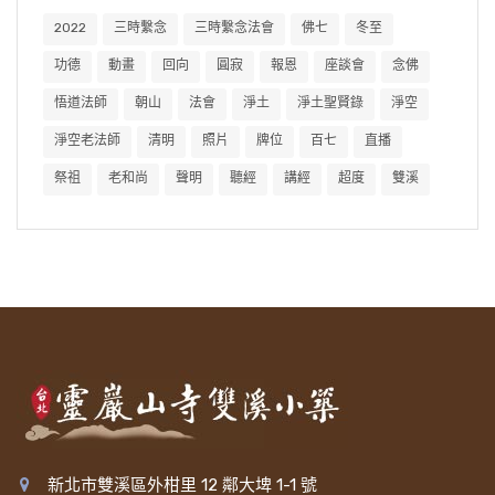
2022
三時繫念
三時繫念法會
佛七
冬至
功德
動畫
回向
圓寂
報恩
座談會
念佛
悟道法師
朝山
法會
淨土
淨土聖賢錄
淨空
淨空老法師
清明
照片
牌位
百七
直播
祭祖
老和尚
聲明
聽經
講經
超度
雙溪
新北市雙溪區外柑里 12 鄰大埤 1-1 號