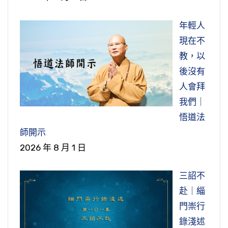
盜這條惡業？這個根源，還是從三毒貪瞋痴這個
嗎？人做不好，我們人格就喪失掉了。所謂喪失
地方。那修其他法門要能超越三界，這個是佛法
煩惱有關係。「貪欲慳吝，易生盜心。諸惡相
人格，就是做人的資格已經沒有了。我們都要回
年輕人
成就的標準。不是得一些世間的名聞利養，還是
資，以成盜過。」這個貪欲，欲望多，他不知
頭想一想，我夠不夠做人的資格？如果不夠人
現在不
在六道生死輪迴，在佛法裡面的標準講那是不及
如果造惡業，你原來有福報，你也會虧損掉、折
足，不知足就會貪求，貪愈多愈好，往往就會產
格，將來往生會去哪裡？人天善道沒分，就是三
教，以
格的，不及格。
損掉。比如你原來有一億的財富，造了惡業被折
生總是想佔人家便宜那個心，自己不肯吃虧，自
惡道有分。我們做人從哪裡學起？從孝親尊師，
後沒有
損，剩下五千萬；你用不如法的手段去取得，造
己有的吝嗇也不肯布施。嚴格的講，凡是有佔人
節錄自：WD32-007-0024 悟道法師晨間講話—
在家孝養父母，在學校奉事師長。也就是最基本
人會拜
了惡業，原來命中有的被扣掉、折損了，做了不
家便宜的心，那個都是屬於盜，自己不肯吃虧，
修定伏惑，連上阿彌陀佛的WiFi（第二十四集）
的，要聽父母的話、聽老師的話，我們佛弟子聽
我們｜
好的事情折福了。折福，過去生修的福很大，福
總是想自己多佔一點便宜，這個就是盜心。盜的
師父的話；師父的話你都不聽，你說還修什麼？
悟道法
還有，有一些人以為他很聰明，他用這種不如法
行為，是有這個盜心他才會有這個行為。易生盜
在家不聽父母的，在學校不聽老師的，孝親尊師
師開示
的手段就賺到錢，其實他命中不止這些，他如果
心，吝嗇不肯布施，這樣就容易起盜心。過去我
都沒有了。這是大根大本，這個沒有了，你怎麼
2026 年 8 月 1 日
用正當的手法取得，那就更多了；但是用不如法
們也有看過，菜市場有人去買菜，以前買菜，賣
修都是三惡道。連做人的資格都沒有了，儒家的
的手法取得，好像很快會得到，但是被扣掉、減
菜的有時候會附帶給一根蔥、兩根蔥，就不算錢
三詔不
君子、賢人、聖人當然沒分，更何況出世間的阿
損掉了，所謂自私自利、損人利己，這個福報就
的。有一些人給了一、二根，他還不夠，他自己
赴｜緇
羅漢、緣覺、菩薩、佛？往生西方去作佛。最起
會減損。明瞭這個因果，沒有人願意去做這種損
再多拿一根，這樣他也好。像這個很小的地方，
門崇行
碼你也要有淨業三福第一福的條件，第一福第一
福的事情。大家都希望自己福報愈來愈增長，哪
好像也微不足道，但是都是屬於盜，就是佔人家
錄淺述
句就是「孝養父母」，第二句「奉事師長」，這
一個人希望自己的福報愈來愈少？但是不懂因果