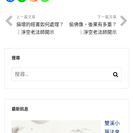
祭不如在，神不來格，不等於不祭嗎？」這就是
升。自己完全沒有功夫，憑福報能生到忉利天。
在我隔壁都是會打呼的，但是大家感情很好。老
遭遇到不如意的事情就會怨天尤人，這是一定
說如果「富而不樂」，就是你富貴，得到人間的
你看『由於宿生』，就是過去生，他『自己
的，一天過一天。俞淨意公也是一樣，意惡很
說，你應該是當主祭的你沒有來，好像大家來這
我們俗話講這是受到庇蔭，福報可以庇蔭別人，
和尚規定住通鋪，不可以一個人一間，一個人一
的。甚至怪上帝、怪閻羅王，甚至有人怪到祖宗
榮華富貴，但是生活並不快樂，這樣倒不如貧而
不能布施』，可能是沒有錢，不能布施，但是他
多，浮浮沉沉，還怨天尤人，他自己造惡業自己
裡寫牌位，你給你家的祖先寫個牌位，你沒來，
上一篇文章
下一篇文章
是這麼一回事。可見得世法裡面說人情關係，在
間你在躲在房間幹什麼，大家不知道。為什麼？
頭上去，自然就怨天尤人。如果沒有佛法這個因
樂。貧就是說物質生活比較缺乏，但是精神生活
知道去勸人家作福，去勸別人。別人接受他的勸
損壞的經書如何處理？
偷佛像，後果有多重？
也不知道，還以為自己做了很多好事，遇到不如
念佛最重要是信心，要發願。所以你念佛，不管
別人怎麼代替你？我也代替不了。悟道法師，你
六道裡面都有人情的關係。
我們一個人在要做到慎獨的功夫不容易。如果你
果來給我們說明，那這個世間實在是太不公平
非常的充實，非常的快樂。這是古聖先賢教導我
導，別人去修福。別人修福，這一生因緣遇到
｜淨空老法師開示
｜淨空老法師開示
意的事情，家庭嚴重變故，這樣怨天尤人。每年
你快樂的時候、受苦的時候，你很忙的時候，或
就代替我！這個不行。如果我可以代替，也不用
有慎獨的功夫，那沒問題，有慎獨的功夫，你一
了，為什麼有的人那麼好，有的人那麼不好，為
們的。從這裡也可以看出來，精神生活比物質生
了，他也有分，因為別人修福是他勸的，所以他
都寫疏文請灶王爺向上帝報告，做了這麼多好事
者很清閒的時候，心裡時時刻刻掛念著就是阿彌
節錄自：WD03-003-0014 佛說觀無量壽佛經四
你們寫牌位，我就在家裡替大家念一念不都好了
個人在房間不會打妄想，那可以。因為沒人看
什麼？他不知道這個原因，怎麼會這樣？他不知
活更為重要。這是東、西方基本上思想方向不同
也有這個果報，福報不是他的，但是他能有這個
怎麼得這個果報？這個袁了凡跟俞淨意這兩個古
陀佛。生病的時候也不能把佛忘記，生病的時候
帖疏 （第十四集）
嗎？其實佛也代替不了，佛能夠代替我們念佛，
到，你能夠像儒家講的，一個人在房間裡面像十
道，因此因果教育就非常非常重要。
佛在經典也勸我們要讀誦受持，但是我們讀誦是
的地方，東方比較重視在精神的文明，西方國家
搜尋
受用。或者見到人布施，『為之歡喜讚歎』。看
大德的例子，那是我們很好的一個善知識。實在
更要念，不要怕。念佛的人不可以怕死，正好我
那他不用講經，那麼麻煩幹什麼？他就替我們念
目所視，十手所指，你有那種警覺心嗎？如果你
為了受持，不能停留在讀誦，不受持；你只有停
偏重於物質的文明，這點我們也要認識清楚。這
到別人布施，他生歡喜心，讚歎、鼓勵。所以普
講他們經歷的這個過程，我們再回頭觀察我們自
們就是要求往生，不可以怕死。所以真正發願的
一念，我們大家都成佛了。有沒有這個道理？沒
節錄自：WD21-036-0001 對中壢善果林淨土寺
提不起那個警覺心，很容易一個人在做什麼，大
留在讀誦，不受持，你得不到法喜，你沒有心
樣才知道我們自己的國家、自己的祖先留給我們
賢菩薩十大願王，「隨喜功德」，別人修福，我
己的心境，我們是不是也是這樣？我們現在實在
人，他就不怕死了。為什麼會怕死？因為不想去
那個道理。這個事情，佛只能把理論方法、事實
同修開示
家都不知道。為什麼？因為我們就是這樣的，我
得，你就枯燥無味。所以讀誦，要去受持，生活
無盡的寶藏，這個寶藏是無窮無盡的，受用無
們隨喜功德，也沾他的光。所以不能嫉妒障礙，
講，那個渾渾噩噩比起他們嚴重多了。特別現在
西方，還想留在這個世界，這個才會怕死。所以
的境界告訴我們，教導我們，幫助我們。修還是
們沒有慎獨的功夫，所以必須要依眾靠眾。大家
當中怎麼去做。像以前李老師也是一樣，在台
窮。
要隨喜，隨喜，他有福報，我們也有福報，就是
這個時代誘惑那麼多，到處都是讓我們起心動
不能怕，因為這是每個人都必定要經歷的。所以
要自己，成佛是自己成佛，不是別人他代替你成
互相監督，互相提醒，互相協助，這叫依眾靠
中，帶學生去遊山玩水，然後講課，生活也很有
這樣的因果。
念、生貪瞋痴慢的，這些誘惑，實在講比明朝五
死並不是很可怕，可怕的就是說我們死了不曉得
佛。
節錄自：WD21-001-0001 中華民族萬姓先祖紀
最新訊息
眾，大家要懂這個道理。
情趣的。這樣學才會快樂，不要學得神經兮兮
百年前那個嚴重太多了，所以我們一定要有這個
去哪裡？前途茫茫，這個才可怕。現在我們知道
念堂緣起的開示（第一集）
節錄自：WD19-025-0037 安士全書—善惡果
的，那學那個幹什麼？我們學佛要離苦得樂，愈
節錄自：WD32-035-0001 二Ｏ一九己亥年清明
雙溪小
警覺心。實在講這個地方，就是我們用功的地
一個很明確的目標方向，佛勸我們要念佛求生西
所以出家人，你只要看，除非他自己有慎獨的功
報，都有因果（第三十七集）
學愈苦，那學它幹什麼？大家說是不是？學佛是
祭祖繫念法會開示（第一集）
築法會
方。所以讀《感應篇》，我們大家一起共修，就
方淨土，我們如果往生西方，就是一生去作佛，