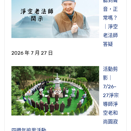
聽到聲
音，正
常嗎？
｜淨空
老法師
答疑
2026 年 7 月 27 日
活動剪
影｜
7/26–
27淨宗
導師淨
空老和
尚圓寂
四週年追思活動