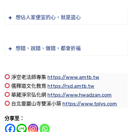
面看起來很苦，但是佛他得真善意樂，他那個快
出家或是在家學佛一樣，我們的道業一天比一天
做了什麼事情做得不對，什麼時候做得不好」。
他母親吃，他就得到那麼大的福報。後來他就為
正出家，父母能生天，當然這個沒有懷疑的。
活當中，遇到種種不如意的事情，個人方面的，
【疏食菜羹之子。而輒啖人之海錯山珍。】
樂世間人體會不到，真樂，而且這個快樂是無有
清淨，煩惱一天比一天少，智慧一天比一天增
天天講，後來去請教老法師，老法師說：你們這
了發財，他不是孝心，故意拿一隻雞腿丟到廁
這個都是別業，個別的，自己個人造的業。「水
想佔人家便宜的心，就是盜心
窮盡，在經典上講法喜充滿。法喜對我們身心是
長，這是盡孝。何況俗語說：一子成佛，九祖升
樣懺悔要懺悔到什麼時候，業障才會清淨？愈懺
節錄自：WD19-025-0053 安士全書（第五十三
所，然後拿起來洗洗給他母親吃，後來被雷打死
旱刀兵」，天然災害，我們一般講天災人禍，就
『疏食菜羹之子』，也是窮苦人家，窮苦人
最好的營養，最好的養分。如果你每天吃的都很
天。這是不是真的？真的。什麼道理？他的子孫
罪業愈多，在佛前想一遍又講一遍，雖然心沒有
集）
了。這事情是一樣的，但是他的心態不一樣，各
像現在這樣；「則自共業」，這是現在地球上這
我們學佛的人知道，人生從哪裡來，將來死了以
家怎麼吃得起什麼山珍海味，吃不起。但是他常
好，很講求營養，心裡都不快樂，那個養分也會
作佛，他自己作不了佛，作佛是要自己修的，佛
造，口業造了，心的意業又造了一遍，這就不是
人果報就不一樣。
些人類共同造業所感召的，這是共業。「業熟禍
後往哪裡去，經典上給我們講得非常清楚，所以
常『啖人之海錯山珍』，「啖」就是大吃一頓，
變不好。
的功德也不能分給你，但是福德可以分給你，佛
好的懺悔法。真正好的懺悔法就是從心，一心念
想錯、說錯、做錯，都會折福
至，無能幸免」，造的惡業，果報成熟了，果報
學佛的人、聽過經的人就會覺得這一生來做人沒
他吃得很好。
有福報。一聽說是哪一尊佛的父母，那還得了，
佛或是念經，或是持咒來代替所有的妄念。因為
節錄自：WD15-005-0053 千手千眼觀世音菩薩
現前，那就沒有辦法避免，無能幸免就是沒有辦
有白過了。為什麼？知道自己將來的前途，自己
節錄自：WD19-013-0023 佛說十善業道經（第
諸天鬼神都恭敬，他就佔這個便宜。縱然墮落在
我們要知道，所有的過失都是從妄念產生的，我
大家為祖宗先寫了牌位，一定要來參加，你不參
【此有受用。而非其福也。】
廣大圓滿無礙大悲心陀羅尼經（第二次宣講）
法避免。這個給我們講出因果報應這樁事實。
可以選擇將來的去處，知道人有來生、有來世，
二十三集）
惡道，閻羅王也恭敬他，不敢把他放在惡道，請
們只要降伏妄念，一心念佛，罪業自然就消除
加那等於沒有拜。我們啟請的齋主也一定要參
（第五十三集）
淨空老法師專集
https://www.amtb.tw
佛在經典上教導我們怎麼修學，可以得到殊勝的
他有那個享受，他沒有錢，住得好、吃得
他到天上去享福。到哪一層天？到忉利天。忉利
了。
加，不參加，你啟請的人都跑掉，其他人也沒辦
所以我們知道這個世間有的人他很有錢，有的人
儒釋道文化教育
https://rsd.amtb.tw
果報，我們學佛的人起碼了解這些事實真相。因
好，這個有受用，不是他的福報，但是他有那個
天再往上去就不行了，再往上面去要你自己有修
法代替你，這叫齋主有個主。所以這個主祭就是
他很窮；有的人他身體很健康，有的人多病；有
華藏淨宗弘化網
https://www.hwadzan.com
此一個真正學佛的人，對佛法明瞭的人，縱然他
我們現在讀《感應篇》還沒有心得，為什麼說沒
節錄自：WD19-001-0002 如何改造命運的原理
受用。這就「有用無果」。這是什麼原因？
定的功夫，你沒有功夫，你只有福報。福報最高
主，大家做齋主就是一定要參加的。所以大家來
的人他壽命很長，有的人很短命；有的人做大
台北靈巖山寺雙溪小築
https://www.tplys.com
在物質生活上比較缺乏，但是精神上的生活非常
有心得？因為我們讀了還沒感覺，沒有感覺就是
與方法 （第二集）
的可以生到忉利天宮，再往上去一定要修定功，
參加那才是表現出有誠意。
官，這個在我們現實的社會上，可以說富貴貧窮
的充實，法喜充滿。
【由於宿生。自己不能布施。但知勸人作福
沒有心得。什麼感覺才有心得？就要像袁了凡先
剛才講的欲界未到定，雖然定沒修得成功，他有
差別非常多，非常之大。如果沒有佛法三世因果
分享至：
耳。否則或見人布施。為之歡喜讚歎耳。】
生、俞淨意公那樣的心境，那就有心得。你看袁
「所祭的對象如在目前，才能感召，別人代替則
定，就是心地比一般人清淨，這樣才能往上面提
以前我們在華藏圖書館出家人都住通鋪，雖然住
這些理論，告訴我們這個事實真相，難免很多人
所以過去我們中國古聖先賢也是這樣教導我們，
了凡他還沒有遇到雲谷禪師之前，每天渾渾噩噩