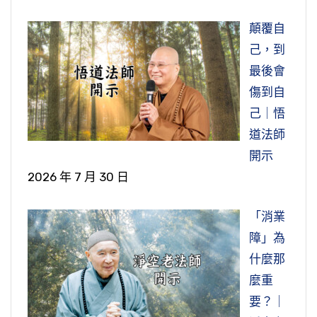
顛覆自
己，到
最後會
傷到自
己｜悟
道法師
開示
2026 年 7 月 30 日
「消業
障」為
什麼那
麼重
要？｜