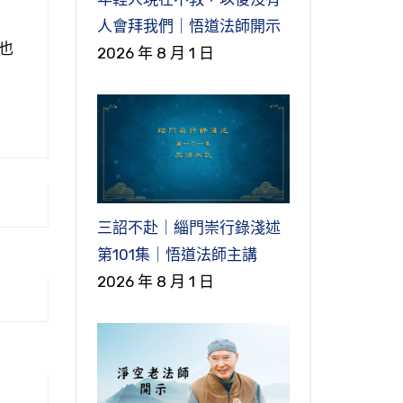
人會拜我們｜悟道法師開示
也
2026 年 8 月 1 日
三詔不赴｜緇門崇行錄淺述
第101集｜悟道法師主講
2026 年 8 月 1 日