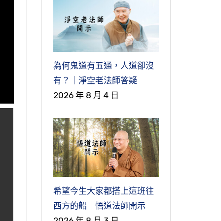
為何鬼道有五通，人道卻沒
有？｜淨空老法師答疑
2026 年 8 月 4 日
希望今生大家都搭上這班往
西方的船｜悟道法師開示
2026 年 8 月 3 日