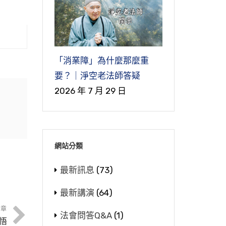
「消業障」為什麼那麼重
要？｜淨空老法師答疑
2026 年 7 月 29 日
網站分類
最新訊息
(73)
最新講演
(64)
課
文章
不
法會問答Q&A
(1)
悟