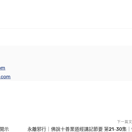
om
s.com
佛）？
，專心念佛。工作很忙，一天念十念法也可以，定課宜少，散
下一篇
碌，一天定十念法。四十八願第十八願不是定十念法嗎？定課
開示
永離邪行｜佛說十善業道經講記節要 第21‒30集｜