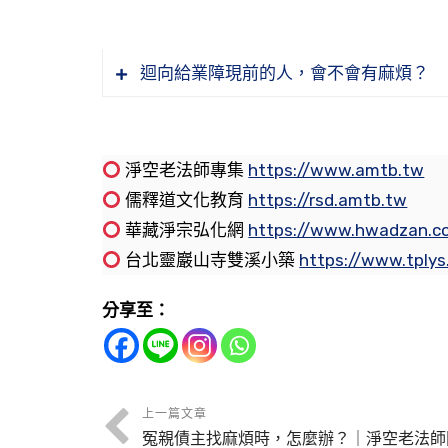
迴向給業障現前的人，會不會有麻煩？
淨空老法師專集
https://www.amtb.tw
儒釋道文化教育
https://rsd.amtb.tw
華藏淨宗弘化網
https://www.hwadzan.c
台北靈巖山寺雙溪小築
https://www.tply
分享至：
問：請教師父，如何兼顧工作與學佛（念
答：工作的時候，專心工作；念佛的時候
上一篇文章
宜多，定課不要定得太多，如果工作很忙
冤親債主找麻煩時，怎麼辦？｜淨空老法師
問：如何讀誦受持《太上感應篇》？