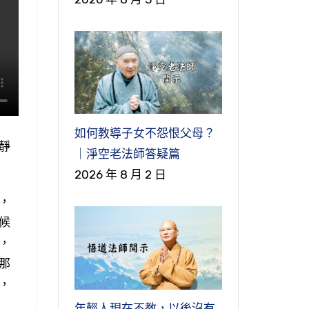
如何教導子女不怨恨父母？
靜
｜淨空老法師答疑篇
2026 年 8 月 2 日
，
候
，
那
，
年輕人現在不教，以後沒有