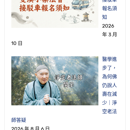
形，生龜脫殼，確確實實他這個時候非常恐怖。
店裡，這些果報多掛幾張，讓他們看看，太可怕
「瓔珞衣」，瓔珞是寶，寶特別用瓔珞來表，瓔
圓滿滿的答覆他了。
裡，沒用，不是你的，銀行會倒閉，現在這個金
他不知道死了比活著更苦，所以人不能死。意外
報名須
這是個關鍵的時刻，生死關頭，要遇善知識，善
了！世間刀兵劫從哪裡來的？就是吃眾生肉來
珞是裝飾品。我們常常看佛菩薩形像胸中佩的都
融危機，外國銀行倒閉的很多。什麼東西是真
災難死那沒有問題，絕不能自殺。為什麼？他有
知
知識一句話提醒他，趕快念阿彌陀佛，其他的話
的。
是瓔珞，我們今天講的珠寶。學佛的人，出家在
世間所有宗教、所有學術裡頭，最簡單的、最容
的？積功累德是真的，是自己的。你能孝順父
六道輪迴，自殺的人不能輪迴，每個星期要自殺
2026
不要說了，來不及了。這個時候是分秒必爭，就
家，常常掛一串念珠，念珠是最簡單的一種瓔
易的，真的最穩當的，四個字，你到哪裡去找！
母，你能尊重長輩，你能愛護一切眾生，這個功
一次，你說他苦不苦。上吊，吊死的，每個星期
節錄自：14-012-0013 地藏菩薩本願經（第十三
年 3 月
是一句話，趕緊念阿彌陀佛。這個病人在這個關
珞。掛念珠是什麼意思？要懂得！第一個意思，
可是印光大師還是教我們念六個字，什麼原因？
德帶得去的，這是真正是你自己的。身外之物全
他那個靈魂要上吊一次。他要找替身，找到替身
集）
10 日
鍵的時刻，接著就是阿彌陀佛阿彌陀佛，什麼都
提醒我們念佛，時時刻刻不要忘記念佛。第二個
祖師很清楚，你們念佛有口無心，跟阿彌陀佛結
是假的，一樣都帶不去。這是佛法裡常講的，聰
他就可以離開，找不到替身他就得受這個罪。不
不想，什麼念頭都沒有，他的痛苦馬上消除。本
意思是計數，每天課定功課，我一定要念多少佛
個善緣。世出世間法，諸位要曉得，這印祖講得
明人、有智慧的人要幹帶得去的事情，帶不去的
可以，死不是一了百了，死了就不得了，決定不
醫學進
來是非常痛苦的，一念佛痛苦沒有了，再念幾
號，用念珠來計數。但是老修行，功夫純熟的
很多、講得很明白，成就與否都在「誠敬」這兩
千萬不要幹。
能幹這個傻事。
步了，
聲，阿彌陀佛出現了。「發大勇猛，心心相續，
人，往往他用時間來計數，大概一個小時念多少
個字。真誠恭敬，世出世間一切法。一分誠敬得
為何佛
十念即是增上善根，便得往生」。這個臨終十念
聲佛號，十分鐘念多少聲佛號，他有個數字。另
一分利益，二分誠敬得二分利益，十分誠敬得十
節錄自：02-039-0115 淨土大經解演義（第一一
節錄自：02-040-0379 二零一二淨土大經科註
仍說人
是無比殊勝的善根，非常稀有難得。
外，念珠還有一個功德，讓社會一般大眾沒有學
分利益，沒有誠敬心，世出世法都不能成就。
五集）
（第三七九集）
壽在減
佛的人，沒有接近佛法的人，看到這串念珠，阿
少｜淨
節錄自：02-039-0421 淨土大經解演義（第四二
節錄自：02-034-0188 大乘無量壽經（第一八
賴耶識裡頭印一個佛。一看的時候，這是佛教。
空老法
一集）
八集）
那個「佛」字，佛的名號，甚至於佛的形像，落
師答疑
在阿賴耶識裡頭，給他種佛種，所以這個意義很
2026 年 8 月 6 日