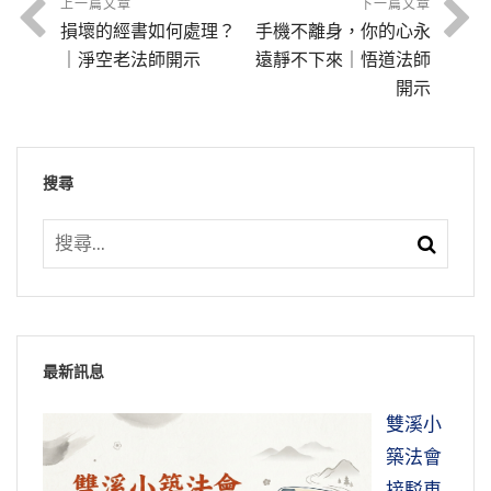
地藏菩薩度不了你。所以一定要用真心、要用誠
沒有善知識教誨，錯了！這一生很幸運遇到佛
自己抓，買活的回來殺、回來吃。到晚年這個母
上一篇文章
下一篇文章
個東西是不是太多了？佛教講到最簡單就四個
損壞的經書如何處理？
手機不離身，你的心永
意認真去學習，守住戒律，做個好人。
法，遇到經典，逐漸逐漸我們明白了、覺悟了，
我們這個世界名號叫娑婆。娑婆是梵語，意思叫
親就得了一個病，病的時候就跟大家講：「好大
字，「阿彌陀佛」。加上「南無」，南無也是梵
｜淨空老法師開示
遠靜不下來｜悟道法師
痛改前非。迷的時候，我們不知好歹，以為人人
堪忍。為什麼取這個名字？這個世界多災多難，
的水，到處都是泥沙，在房間裡頭亂爬，好像往
語，恭敬的意思、皈依的意思，實際上的名號就
節錄自：02-037-0080 淨土大經科註（第八十
開示
都是壞人，人人跟我都是敵對，一天到晚小心去
住在這個世界上的人，他居然能忍受得了！這是
岸上爬」，就是海鮮那種樣子。以後身上就腐
是四個字。蓮池大師他老人家一生念佛就念四個
集）
防範；覺悟之後知道了，這是自己的錯誤。日日
堪忍的意思。這是個什麼世界？佛在經上講了很
爛，就死掉了。死掉之後，她這女兒也得這樣的
字，有人向他請教怎麼個念佛法，他教人念六個
真學佛的人，頭一樁事情，把貪瞋痴打掉。釋迦
是吉日，人人是好人。哪個人不好？我自己不
多：五濁惡世，濁是染污，惡是造惡業。造什麼
病，以後沒有法子，也到處去求神、問卜，遇到
搜尋
字。人家問他：你自己怎麼念法？我自己念四個
牟尼佛當年在世，一輩子為我們示現，你看他生
好，我對人懷疑，我對人猜忌，我對事猶豫，對
樣的惡業？十惡，五逆十惡，造這個業。五逆十
一個法師。法師就告訴她，他說：「妳是一生殺
字「阿彌陀佛」。別人就問他，為什麼你念四個
活多簡單，日中一食，樹下一宿，三衣一缽，快
理迷惑，我自己不好。人哪有不好的！這一回
惡在現前這個社會很普遍，不是新聞。殺父親，
生吃海鮮的果報。」趕緊懺悔，教她放生、吃
字，教別人念六個字？別人未必真正發心求往
樂無比。你何必希望擁有那麼多的財富，你叫糊
頭，就是學佛了，學佛就是學覺悟，學佛就是學
殺母親，殺阿羅漢，破佛身血，破和合僧，這叫
「《智度論》云，一切眾生臨終之時，刀風解
素。她這個女兒當時就照做，但是來不及，還是
生，加上「南無」好。就是我們中國普通的禮
塗！那財富是你的嗎？我們在講席我也講了好多
做好人。迷惑的時候，起心動念總是欺負別人，
五逆罪。
形」，形就是身，就是身體，「死苦來逼，生大
死了。她的親戚朋友看她這個樣子，永遠吃長
節，在人名字上加一個「尊敬的」，這個客氣，
次，你身上口袋裡帶的那多少錢，那是你的，不
總是傷害別人；覺悟之後，我們才真正懺悔，從
怖畏」，這《智度論》上說的。死之苦，我們一
素，不敢吃這些肉食了。這是真人真事，死的時
尊敬的。南無有尊敬的意思，禮敬、皈依。佛在
在你身上，都不是你的，你知道嗎？我身上穿的
節錄自：12-017-0843 大方廣佛華嚴經（第八四
今而後，處處忍讓、禮讓。
般人很難感受到，佛在經上形容，風刀解形。還
候就像那些水族形相一樣，活生生的果報現給你
最新訊息
經典上教給我們專持名號，名號就四個字，南無
衣服，衣服是我的，沒有穿在身上的時候不是我
在今天自殺率非常高。老人自殺，全世界哪一個
三卷）
有一句話，「生龜脫殼」，活的烏龜把牠的殼扒
看。雖然是個社會新聞，我看香港海鮮店的人還
不是名號。他說我這一生決定求生淨土，客氣話
的；你住在這個房子，這房子是你的，離開這個
養老院都有，這都不是新聞。還有什麼？小學生
節錄自：19-012-0140 太上感應篇（第一四０
雙溪小
下來，你想到那多痛苦！佛告訴我們，神識離開
是坐得滿滿的，真是剛強難化。菩薩遇到這些事
就不要說了，所以南無就去掉，四個字，更簡
房子，這房子不是你的。你要能常作如是觀，你
自殺，這什麼原因？頻率很多；青少年自殺，年
集）
築法會
身體那種痛苦，就是這八個字所形容的，風刀解
情，現在應當把它拍成電影，到處去播放。海鮮
單！又問什麼是佛法？阿彌陀佛。就答盡了，圓
就知足常樂了。你要再多，不是你的。放在銀行
輕的人自殺。他為什麼？他一定是活著不如死。
接駁車