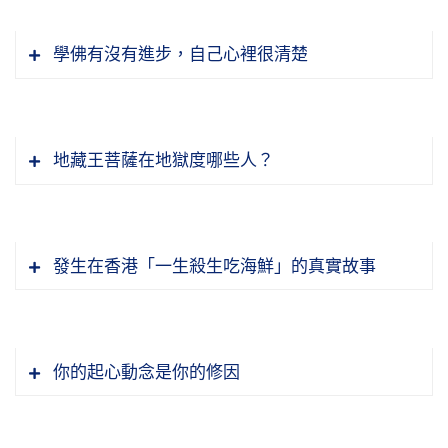
以後，這些年來科學儀器不斷的提升，知道原子
孟子又說：「無惻隱之心，非人也；無羞惡之
節錄自：21-090-0040 學佛答問（第四十
所說的，父不父，子不子，君不君，臣不臣。現
可以打破，打破之後發現，它是原子核、電子、
心，非人也；無辭讓之心，非人也；無是非之
集）
在父親不像父親，兒女不像兒女，老師不像老
學佛有沒有進步，自己心裡很清楚
中子組成的。再各個打破，把中子、電子打破，
心，非人也。惻隱之心，仁之端也；羞惡之心，
師，學生不像學生，領導不像領導，下屬不像下
這就發現有基本粒子，基本粒子有幾十種。還可
義之端也；辭讓之心，禮之端也；是非之心，智
屬，這是亂世的現象。加上現在的電視、網路、
這「一切有為法，夢幻泡影」、「凡所有相，皆
以打破，變成夸克。再把它打破，發現微中子。
之端也。人之有是四端也，猶其有四體也」。意
媒體，每天傳播色情暴力負面的訊息，把人都教
是虛妄」，常常提起、時時刻刻提起，我們六根
微中子也打破，物質不見了，沒有了。物質是什
思是：如果沒有憐憫同情的心、羞恥慚愧的心、
地藏王菩薩在地獄度哪些人？
壞了，所以現在社會變成一個很可怕的社會。心
就不會被六塵迷惑了。真的，古人講的話很有道
麼？打破之後看到我們的念頭，念頭的頻率產生
謙辭禮讓的心、明辨是非善惡的心，就不能算是
理變態，濫殺無辜，甚至殺父母、殺老師的新聞
理，「不怕念起，只怕覺遲」，你要覺得快，決
的幻相，不是真的。所以他們做出結論，這個世
一個人。憐憫同情的心是仁的開端，羞恥慚愧的
什麼是覺悟的樣子？你要仔細在經典裡面去觀
已經變成時有所聞。製造假藥害人，製造有毒食
定不受外面環境影響，這要功夫。你真正學到
界上根本就沒有物質這個東西，物質是假的。跟
心是義的開端，謙辭禮讓的心是禮的開端，辨別
察，佛菩薩以及諸天、鬼神、一切眾生所表演
物，各種違背良心、損人利己的事情愈來愈普
了，眼不會為色影響，耳不會被聲影響，舌不會
發生在香港「一生殺生吃海鮮」的真實故事
佛經上所說的，「凡所有相皆是虛妄」，「一切
是非的心是智的開端。一個人有仁義禮智這四
的，實在講這就跟唱戲一樣。宇宙是個大舞台，
遍。
被味影響，你在日常生活當中自己要會修。看到
法從心想生」，那就完全證明了。
端，就如同身上有手足四肢一樣；有這四種德
你看這一切眾生在這裡面的表演，不但有情眾生
喜歡看的多看一眼，完了，你是凡夫，你不是聖
我們知道弘一大師沒有學佛之前，那個人是多麼
行，才算是一個人格健全的人。
在表演，無情眾生也在表演，像舞台的布景一
節錄自：21-712-0001 人類智慧的瑰寶—孔孟學
人；聽到喜歡聽的，站在那裡多聽一下；對了胃
愛挑剔的人，對人對事一絲毫不苟且。他在日本
節錄自：21-749-0001 教學為先—傳統文化教育
樣，那是無情眾生。所以《華嚴經》上才講「情
說與大乘佛法（共一集）
你的起心動念是你的修因
口喜歡多吃一點，這是凡夫，這不是修行人。修
念書，跟同學約了明天早晨八點鐘你來見我。同
促進世界和平（共一集）
節錄自：21-783-0001 如何使社會安定和諧統
與無情，同圓種智」，統統都在表演。這個表演
行人做功夫在哪裡做？就在這些地方做，不被六
學第二天來了，大概遲到了一、二分鐘，他不開
一、世界和平（共一集）
有正面的、有反面的，就像唱戲，你看看那個演
無明是什麼？糊塗，什麼都不知道。本來你什麼
塵所轉，所以它都叫做忍。
門，把人家臭罵一頓，你不守時間，我叫你八