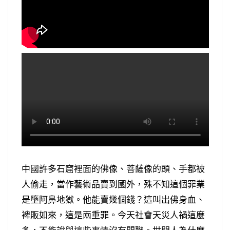
中國許多石窟裡面的佛像、菩薩像的頭、手都被
人偷走，當作藝術品賣到國外，殊不知這個罪業
是墮阿鼻地獄。他能賣幾個錢？這叫出佛身血、
裨販如來，這是兩重罪。今天社會天災人禍這麼