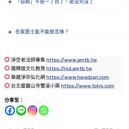
「自殺」不是一了百了，是沒完沒了
心，那你就欲罷不能，你每天不吃飯可以，每天
分別執著少了，減少，戒定慧三學天天在增長。
樣他說不好。他也是做榜樣給我們看的，為什
智慧現前，再說得明顯一點是戒定慧現前。依照
會、才能明白、才能夠接受。所以不要計算著我
不讀經不可以，這日子過不下去。你到這種程
戒是什麼？守規矩。佛法講的戒定慧，有一點智
麼？真正契入般若境界，凡所有相皆是虛妄，還
中國古人的說法，你的五倫五常、四維八德現
的壽命還有多長，閻王沒跟你訂合同，哪有那麼
阿鼻地獄眾生怎麼能夠生到極樂世界？前世做人
度，這個經教對你產生濃厚的攝受力，你自己才
慧了，在境界裡頭能夠掌握得住，不會被境界轉
有什麼不好？還有什麼好計較的？什麼都要隨我
前，這是什麼？這是性德，自性裡頭本有的統統
如意算盤，一定要曉得，人命在呼吸之間。所以
的時候念佛，修過這個法門，臨命終時一念錯
能跟道相應。所以這個要培養，培養的方法一定
了，在當被境界轉的時候阿彌陀佛冒出來，用阿
在家居士能不能掛念珠？
的意思，這個就麻煩了，這個你執著沒放下，頭
現前。智慧、德能、相好，相好在我們來講，身
一個真正精進的人，他所把握的就是現在，所謂
了，墮阿鼻地獄。雖墮阿鼻地獄，他學佛的種子
從《弟子規》上去學，你把《弟子規》、《感應
彌陀佛取而代之，這就對了。
一關，你入不了門。
心健康。身心不健康的時候，自己知道，自己迷
是一分光陰就是一分命光，一定要珍惜把握著光
在。地藏王菩薩在地獄裡度眾生度哪些？就度這
篇》學到了，恭敬心就生起來了。
【若遇飲食無度者。說饑渴咽病報。】
而不覺，一定要努力，要好好去修。
陰，用念佛這個方法來修攝心定。
些人，他有根，你講的時候，他會懺悔，他會回
節錄自：02-041-0266 二零一四淨土大經科註
節錄自：02-037-0019 淨土大經科註（第十九
淨空老法師專集
https://www.amtb.tw
頭，他會真修，他一真修，他就離開地獄，就往
節錄自：02-039-0188 淨土大經解演義（第一
（第二六六集）
這一句好懂，貪吃。現在社會許許多多的怪
集）
節錄自：02-037-0408 淨土大經科註（第四０
節錄自：07-002-0001 大佛頂首楞嚴經清淨明
儒釋道文化教育
https://rsd.amtb.tw
生了。所以我們對於造作罪業的人，尤其是學
八八集）
病，從前沒聽說過的，病從哪裡來的？諺語說得
八集）
誨章 （第一集）
華藏淨宗弘化網
https://www.hwadzan.com
佛，在佛門裡造作的罪業也不要輕視他，他可能
因果報應，佛說得好，「欲知前世因，今生受者
很好，「病從口入，禍從口出」。前面口業，那
台北靈巖山寺雙溪小築
https://www.tplys.com
墮到地獄沒幾天，地藏王菩薩就把他度到極樂世
是」，你要想到你前世造的是什麼業，我們這一
就造禍，災禍都從口業出來的。疾病都從飲食，
界去了，非常有可能。可是我們知道這樁事情，
生所受的就是，這一生所受的果報。「欲知來世
病從口入。我這一次在香港，香港有個同修告訴
分享至：
不要僥倖，我不錯，我幹壞事沒有關係，我到地
果，今生作者是」，你要問我來生怎麼樣？你這
我，他說這是真人真事，就發現在香港。這是社
佛法，諸位看到經典《大藏經》，你到我們大講
獄，地藏菩薩會度我，我很快到極樂世界。這個
一生起心動念、處事待人接物，這是你的修因。
會新聞，大眾都知道。是前幾年，有母女兩個人
堂去看，我們大講堂裡面有十種不同版本的《大
念頭就錯了，這個念頭加重你的罪，恐怕在地獄
因好，果當然好。所以我們曉得過去迷惑顛倒，
喜歡吃海鮮，每一天到海灣都買活的，她倒不是
藏經》，你看看典籍浩如煙海，那麼多。佛教這