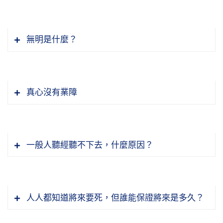
無明是什麼？
諸位都曉得，我們這個道場感應很多，這裡面有
我們見不到的鬼神跟我們一起共修，人數比我們
真心沒有業障
看見的人不知道要多多少倍。他們過去世也許曾
經過第一次大戰、第二次大戰，那一種境界偶爾
宇宙三個祕密，第一個能量，能量從哪來的？能
會現前。這些都不要放在心上，《金剛經》謂：
量是什麼？第二個信息，就是念頭，這個東西是
「凡所有相，皆是虛妄。」我們一定更要認真努
一般人聽經聽不下去，什麼原因？
什麼？第三個是物質。物質，大概在最近這二十
力來念佛，不要打妄想，把佛號念好，念到清淨
年，這個祕密被揭穿了，量子力學家揭穿了，我
心現前。這些境界不必跟別人提起，若提起，彼
大家崇尚西方的教育模式與價值觀念，強調個人
看的是德國科學家的報告。他們用的方法跟佛經
此清淨心都污染了，自己知道就好；但也不要放
主義，主張自由平等，不願意受到傳統倫理道德
上講的完全相同，就是把它分裂。物質，八十年
人人都知道將來要死，但誰能保證將來是多久？
在心上，若無其事就好。
的約束，東方人捨棄了聖賢教育，西方人捨棄了
前發現原子，那個時候以為原子是最小的物質。
宗教教育，結果造成極大的混亂。真的就像古人