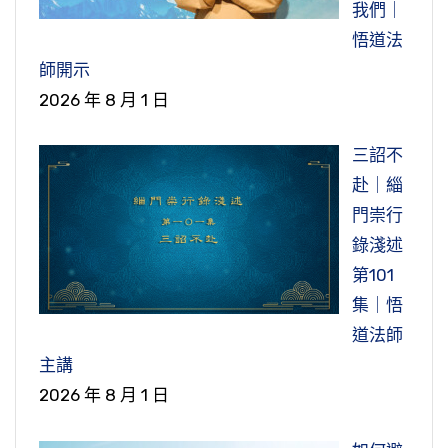
我們｜
悟道法
師開示
2026 年 8 月 1 日
三詔不
赴｜緇
門崇行
錄淺述
第101
集｜悟
道法師
主講
2026 年 8 月 1 日