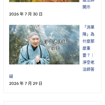
道法師
開示
2026 年 7 月 30 日
「消業
障」為
什麼那
麼重
要？｜
淨空老
法師答
疑
2026 年 7 月 29 日