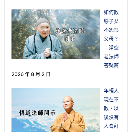
如何教
導子女
不怨恨
父母？
｜淨空
老法師
答疑篇
2026 年 8 月 2 日
年輕人
現在不
教，以
後沒有
人會拜