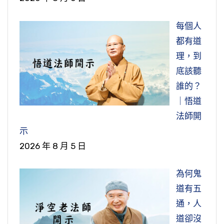
大。
每個人
在家居士能不能掛念珠？就有很多人來問我。有
都有道
些人說，這是出家人才可以，在家人不可以。那
理，到
麼在家人就不要度眾生，不要接引眾生？哪有這
底該聽
種說法！你說在家人不可以，我們學佛的人依法
誰的？
不依人，哪一部經典上講的，你找來給我看，沒
｜悟道
有！所以我們真正懂得這個意思，你就曉得在家
法師開
人可以，接引眾生！讓人家看到你，這是佛教
示
徒，那個佛教徒的印象落在他阿賴耶識裡頭，給
2026 年 8 月 5 日
一切眾生做得度的因緣。不掛在身上，拿在手
上，一樣的，都可以。我們二六時中不能忘記念
為何鬼
珠，常常佩在身上，常常拿在手上。他用意在此
道有五
地。
通，人
道卻沒
節錄自：12-017-0893 大方廣佛華嚴經（第八九