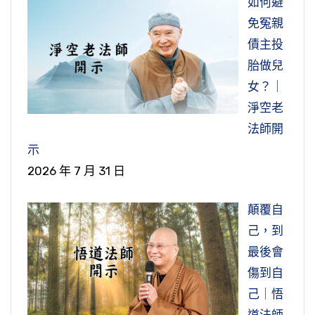
如何避
免冤親
債主投
胎做兒
女？｜
淨空老
法師開
示
2026 年 7 月 31 日
顛覆自
己，到
最後會
傷到自
己｜悟