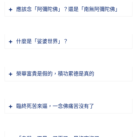
出的角色，有表演大忠大孝的，有表演反派的、
都知道的，遍法界虛空界過去、現在、未來，你
點，八點準時來，早來也不行，晚來也不行，這
應該念「阿彌陀佛」？還是「南無阿彌陀佛」
不忠不孝，都是第一流的角色。你要把這些事情
沒有一樣事情不知道，現在不知道了，什麼東西
你要能忍，忍久了就變成定，那你就得定了；定
麼樣一個人。到晚年學佛之後，一切都隨緣了。
搞清楚、搞明白，你才真正懂得佛在經上講的境
障礙？無明，就是不明瞭，這就是迷，這叫不
生智慧，你的智慧才開。智慧開了，世出世間一
新加坡廣洽法師告訴我，他們兩個人是好朋友，
起心動念，《華嚴經》稱它作妄想，一般大乘稱
緣沒有好壞。好壞從哪裡來的？是從自己心裡面
覺。一念不覺，念念都不覺，迷了。迷了之後造
切法不要學，自然就通達明瞭，而且一點錯誤都
弘一大師到新加坡是廣洽法師邀請的，住在薝葡
它作無明，為什麼？如果說明，明不會起心動
的反應。所以覺悟的人，他的反應沒有一樣不
業，分別執著造業了，分別造的業輕，執著造的
什麼是「娑婆世界」？
沒有。所以，我們用功就在日常生活，穿衣吃
院。薝葡院離我們淨宗學會很近，走路大概三分
念，起心動念是迷，迷而不覺。覺心不動，這大
善。就好像看戲，他看戲他內行，他懂得舞台上
業重。所以有分別就有四聖法界，聲聞、緣覺、
飯、待人接物，就在這些地方用功，學的是隨緣
鐘，拐彎就到了。我去參觀他住的地方，就是弘
乘經上常說，覺悟的人心是定的，不動，迷了心
每一個角色都是一流，演忠演得很像，演奸惡演
菩薩、佛出現了，這是諸佛如來的淨土。有執
所以聽經，一般人聽經聽不下去，聽了幾堂課興
不攀緣；被境界所轉是攀緣，不為境界所轉是隨
一大師到這兒來之後，出乎意料之外，什麼都隨
就動。這些重要的概念我們必須知道，這是什
得也很像，都是一流的角色，給他打分數都是一
著，穢土出現了，染污出現了。六道三途都是從
趣就沒有了，這是什麼？業障現前，他有障礙。
緣。這是真正修行的原理原則，我們要懂。
緣，沒有一樣他執著的。主人對他很尊敬，總希
麼？認識自己，最怕的是不認識自己。我心是動
榮華富貴是假的，積功累德是真的
百分，平等的。外行看戲，對這個忠就很喜歡
念頭上變現出來的，本來統統沒有。造物主，誰
障礙從哪裡生的？第一個，他對於經教不認識，
望讓法師樣樣都歡喜，飲食起居怕這個東西不好
的，我知道我在迷，我不在覺，我得好好的修。
他，對這個演奸就恨透了他，那就錯誤，你就被
造的？阿賴耶造的。阿賴耶就是無明，阿賴耶的
興趣不濃。第二個，煩惱習氣很重，妄念很多，
節錄自：02-034-0137 大乘無量壽經（第一三七
吃，哪裡知道他什麼都好吃。鹹，鹹有鹹的味
如果心不動，不動什麼？止於一處。我們念佛的
我們一個人活在世間，人人都知道將來都要死，
境界所轉了。
業相是無明，無明就是動相，覺、智它是清淨
不能專心，所以聽經、讀經得不到法喜。怎麼改
集）
道，淡，淡有淡的味道，苦有苦的味道，他什麼
人心裡頭只有阿彌陀佛，除阿彌陀佛一念之外，
那將來是多久？誰能保證？佛在《遺教三經》裡
相，這一點要記住，講了多少遍，我都記不得
進？印光大師說得好，誠敬，真誠、恭敬。所以
臨終死苦來逼，一念佛痛苦沒有了
執著都沒有，他真放下了，把以前那些老毛病統
沒有一個雜念、沒有一個妄想，這就什麼？這覺
面講得很好，「人命在呼吸之間」，一口氣不來
節錄自：02-034-0156 大乘無量壽經（第一五六
了。
頭一個，你要認識古聖先賢，你對他生起恭敬
統都改掉了，對人非常和藹可親，什麼規矩都沒
了，覺心不動。不動的心是真心，真心不生煩
就是第二世。真正明瞭生命在一口氣之間，在呼
集）
心，你對他生起感恩的心，然後你再去讀經、聽
我們天天在學，學什麼，自己要清楚。有沒有進
有了，這是廣洽法師告訴我的，那真好侍候。什
惱，真心沒有業障；換句話說，真心現前你就知
吸之間，佛說這個人覺悟，這是真正覺悟。所以
節錄自：02-037-0019 淨土大經科註（第十九
經，就不一樣，你真聽出味道。聽出味道生歡喜
步，有沒有長進，自己心裡很清楚。起心動念、
麼事情不必問他，自己怎麼做他都歡喜，沒有一
道了，你的煩惱斷了，你業障消了。什麼現前？
佛這些真實話是要對真正覺悟的人講，他才能體
集）