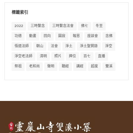
標籤索引
2022
三時繫念
三時繫念法會
佛七
冬至
功德
動畫
回向
圓寂
報恩
座談會
念佛
悟道法師
朝山
法會
淨土
淨土聖賢錄
淨空
淨空老法師
清明
照片
牌位
百七
直播
祭祖
老和尚
聲明
聽經
講經
超度
雙溪