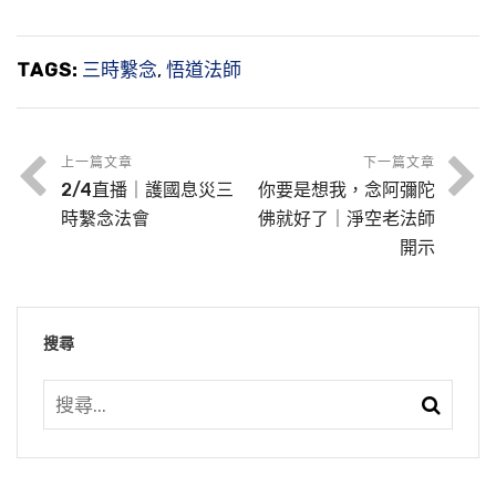
TAGS:
三時繫念
,
悟道法師
上一篇文章
下一篇文章
2/4直播｜護國息災三
你要是想我，念阿彌陀
時繫念法會
佛就好了｜淨空老法師
開示
搜尋