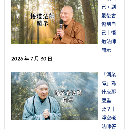
己，到
最後會
傷到自
己｜悟
道法師
開示
2026 年 7 月 30 日
「消業
障」為
什麼那
麼重
要？｜
淨空老
法師答