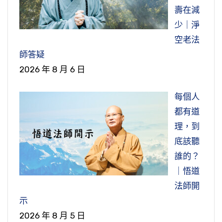
壽在減
少｜淨
空老法
師答疑
2026 年 8 月 6 日
每個人
都有道
理，到
底該聽
誰的？
｜悟道
法師開
示
2026 年 8 月 5 日