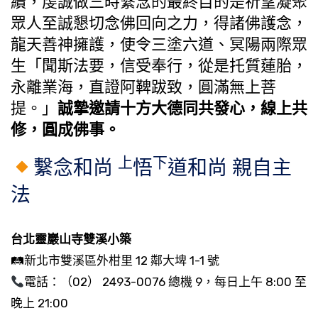
續，虔誠做三時繫念的最終目的是祈望凝聚
眾人至誠懇切念佛回向之力，得諸佛護念，
龍天善神擁護，使令三塗六道、冥陽兩際眾
生「聞斯法要，信受奉行，從是托質蓮胎，
永離業海，直證阿鞞跋致，圓滿無上菩
提。」
誠摯邀請十方大德同共發心，線上共
修，圓成佛事。
上
下
繫念和尚
悟
道和尚 親自主
法
台北靈巖山寺雙溪小築
🛤新北市雙溪區外柑里 12 鄰大埤 1-1 號
電話：（02） 2493-0076 總機 9，每日上午 8:00 至
晚上 21:00