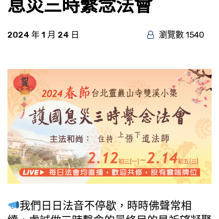
息災三時繫念法會
2024 年 1 月 24 日
瀏覽數 1540
我們日日法音不停歇，時時佛聲常相