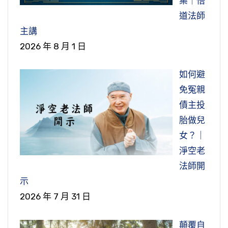
集｜悟
道法師
主講
2026 年 8 月 1 日
如何避
免冤親
債主投
胎做兒
女？｜
淨空老
法師開
示
2026 年 7 月 31 日
顛覆自