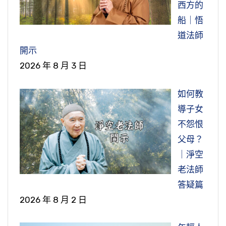
西方的
船｜悟
道法師
開示
2026 年 8 月 3 日
如何教
導子女
不怨恨
父母？
｜淨空
老法師
答疑篇
2026 年 8 月 2 日