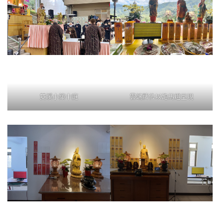
雙溪小築中庭
雲端牌位以跑馬燈呈現