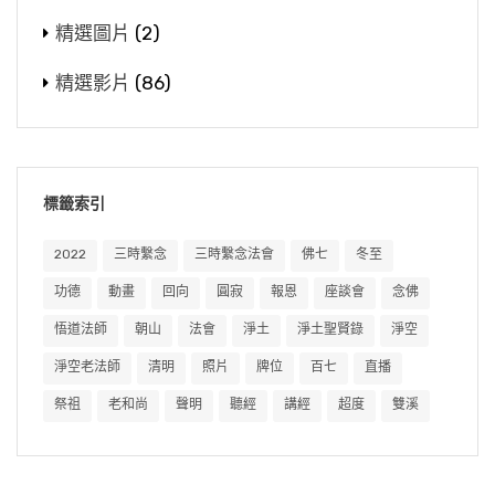
精選圖片
(2)
精選影片
(86)
標籤索引
2022
三時繫念
三時繫念法會
佛七
冬至
功德
動畫
回向
圓寂
報恩
座談會
念佛
悟道法師
朝山
法會
淨土
淨土聖賢錄
淨空
淨空老法師
清明
照片
牌位
百七
直播
祭祖
老和尚
聲明
聽經
講經
超度
雙溪