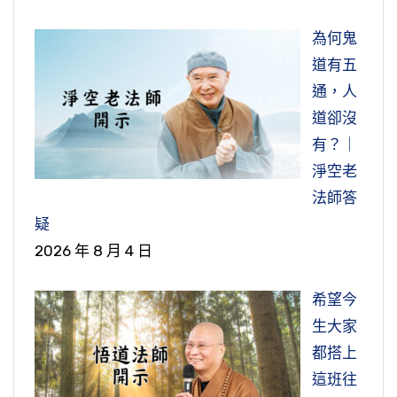
為何鬼
道有五
通，人
道卻沒
有？｜
淨空老
法師答
疑
2026 年 8 月 4 日
希望今
生大家
都搭上
這班往