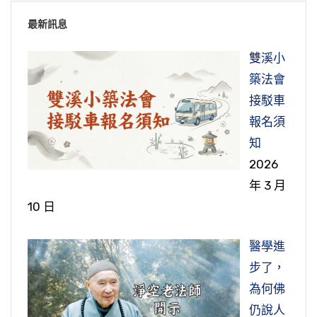
最新訊息
雙溪小
築法會
接駁車
報名須
知
2026
年 3 月
10 日
醫學進
步了，
為何佛
仍說人