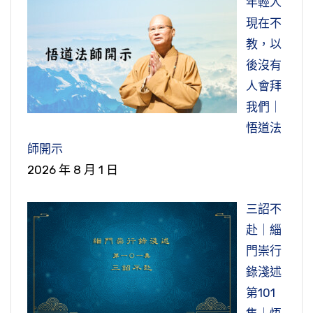
年輕人
現在不
教，以
後沒有
人會拜
我們｜
悟道法
師開示
2026 年 8 月 1 日
三詔不
赴｜緇
門崇行
錄淺述
第101