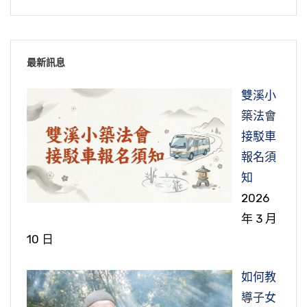
最新訊息
雙溪小
築法會
接駁車
報名須
知
2026
年 3 月
10 日
如何教
導子女