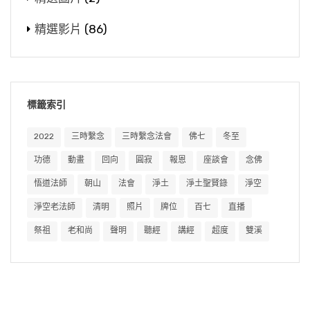
精選影片
(86)
標籤索引
2022
三時繫念
三時繫念法會
佛七
冬至
功德
動畫
回向
圓寂
報恩
座談會
念佛
悟道法師
朝山
法會
淨土
淨土聖賢錄
淨空
淨空老法師
清明
照片
牌位
百七
直播
祭祖
老和尚
聲明
聽經
講經
超度
雙溪