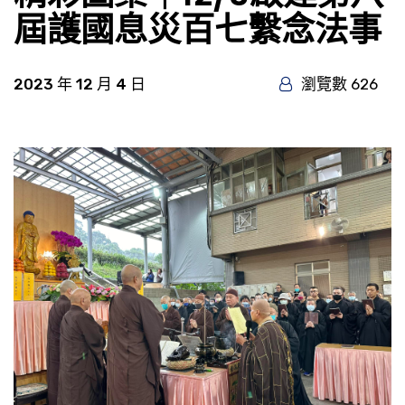
屆護國息災百七繫念法事
2023 年 12 月 4 日
瀏覽數 626