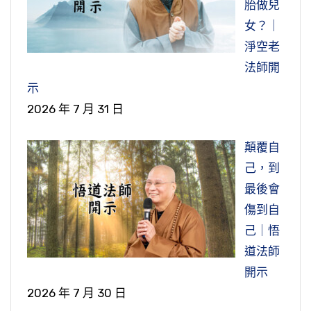
胎做兒
女？｜
淨空老
法師開
示
2026 年 7 月 31 日
顛覆自
己，到
最後會
傷到自
己｜悟
道法師
開示
2026 年 7 月 30 日