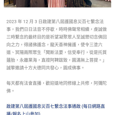
2023 年 12 月 3 日啟建第八屆護國息災百七繫念法
事，我們日日法音不停歇，時時佛聲常相續，虔誠做
三時繫念的最終目的是祈望凝聚眾人至誠懇切念佛回
向之力，得諸佛護念，龍天善神擁護，使令三塗六
道、冥陽兩際眾生「聞斯法要，信受奉行，從是托質
蓮胎，永離業海，直證阿鞞跋致，圓滿無上菩提。」
誠摯邀請十方大德同共發心，圓成佛事。
每天都有法會直播，歡迎遠地同修線上共修，阿彌陀
佛。
啟建第八屆護國息災百七繫念法事通啟 (每日網路直
播/報名上山參加)