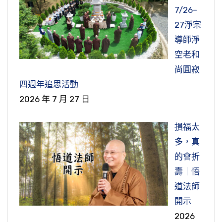
7/26–
27淨宗
導師淨
空老和
尚圓寂
四週年追思活動
2026 年 7 月 27 日
損福太
多，真
的會折
壽｜悟
道法師
開示
2026