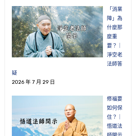
「消業
障」為
什麼那
麼重
要？｜
淨空老
法師答
疑
2026 年 7 月 29 日
修福要
如何保
住？｜
悟道法
師開示