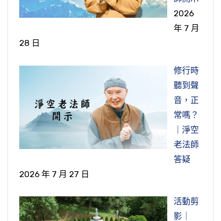
2026
年 7 月
28 日
修行時
聽到聲
音，正
常嗎？
｜淨空
老法師
答疑
2026 年 7 月 27 日
活動剪
影｜