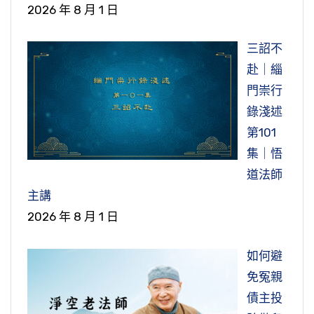
2026 年 8 月 1 日
三詔不
赴｜緇
門崇行
錄淺述
第101
集｜悟
道法師
主講
2026 年 8 月 1 日
如何避
免冤親
債主投