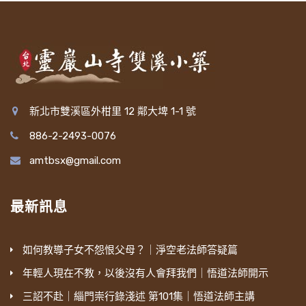
新北市雙溪區外柑里 12 鄰大埤 1-1 號
886-2-2493-0076
amtbsx@gmail.com
最新訊息
如何教導子女不怨恨父母？｜淨空老法師答疑篇
年輕人現在不教，以後沒有人會拜我們｜悟道法師開示
三詔不赴｜緇門崇行錄淺述 第101集｜悟道法師主講