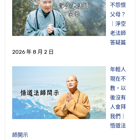
不怨恨
父母？
｜淨空
老法師
答疑篇
2026 年 8 月 2 日
年輕人
現在不
教，以
後沒有
人會拜
我們｜
悟道法
師開示