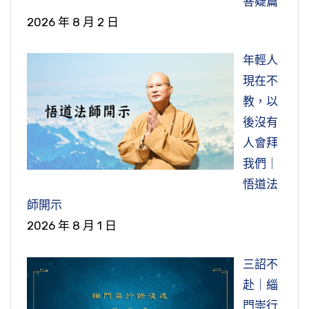
答疑篇
2026 年 8 月 2 日
年輕人
現在不
教，以
後沒有
人會拜
我們｜
悟道法
師開示
2026 年 8 月 1 日
三詔不
赴｜緇
門崇行