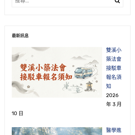
最新訊息
雙溪小
築法會
接駁車
報名須
知
2026
年 3 月
10 日
醫學進