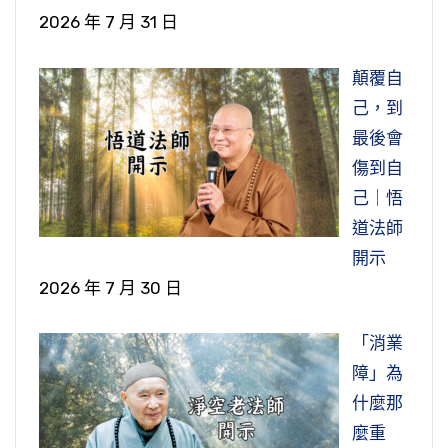
2026 年 7 月 31 日
顛覆自
己，到
最後會
傷到自
己｜悟
道法師
開示
2026 年 7 月 30 日
「消業
障」為
什麼那
麼重