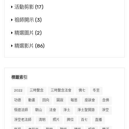
活動剪影
(17)
祖師開示
(3)
精選圖片
(2)
精選影片
(86)
標籤索引
2022
三時繫念
三時繫念法會
佛七
冬至
功德
動畫
回向
圓寂
報恩
座談會
念佛
悟道法師
朝山
法會
淨土
淨土聖賢錄
淨空
淨空老法師
清明
照片
牌位
百七
直播