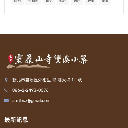
祭祖
老和尚
聲明
聽經
講經
超度
雙溪
新北市雙溪區外柑里 12 鄰大埤 1-1 號
886-2-2493-0076
amtbsx@gmail.com
最新訊息