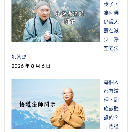
步了，
為何佛
仍說人
壽在減
少｜淨
空老法
師答疑
2026 年 8 月 6 日
每個人
都有道
理，到
底該聽
誰的？
｜悟道