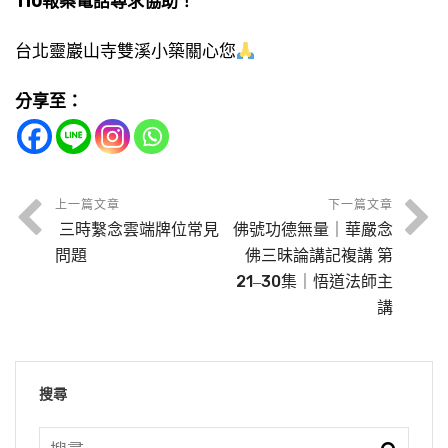
110報案電話尋求協助！
台北靈巖山寺雙溪小築關心您
分享至：
上一篇文章
下一篇文章
三時繫念雲端牌位常見
佛號功德無量｜華嚴念
問題
佛三昧論講記複講 第
21‒30集｜悟道法師主
講
搜尋