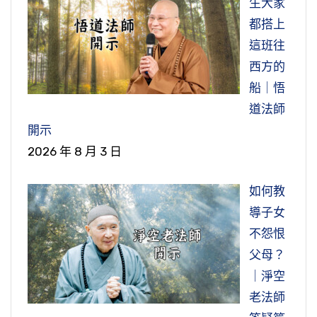
生大家
都搭上
這班往
西方的
船｜悟
道法師
開示
2026 年 8 月 3 日
如何教
導子女
不怨恨
父母？
｜淨空
老法師