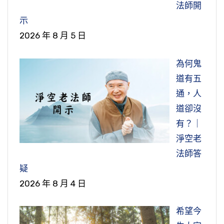
法師開
示
2026 年 8 月 5 日
為何鬼
道有五
通，人
道卻沒
有？｜
淨空老
法師答
疑
2026 年 8 月 4 日
希望今