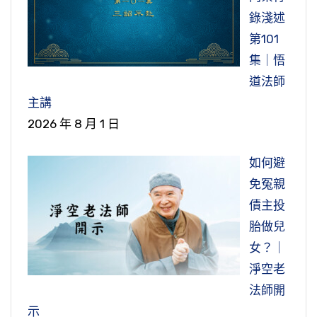
錄淺述
第101
集｜悟
道法師
主講
2026 年 8 月 1 日
如何避
免冤親
債主投
胎做兒
女？｜
淨空老
法師開
示