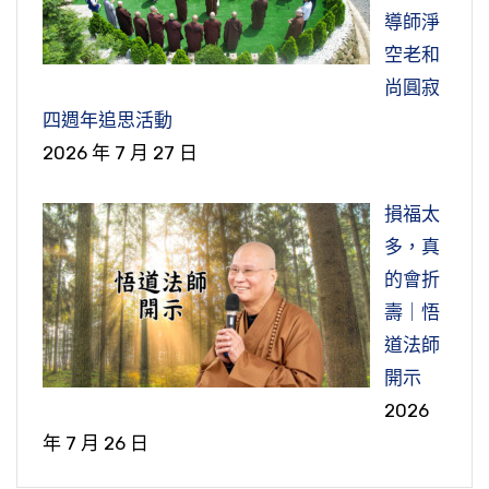
導師淨
空老和
尚圓寂
四週年追思活動
2026 年 7 月 27 日
損福太
多，真
的會折
壽｜悟
道法師
開示
2026
年 7 月 26 日