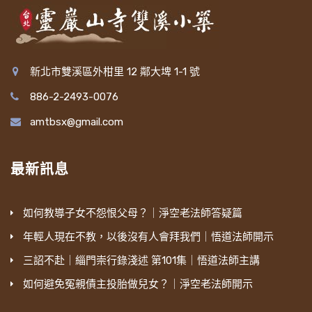
新北市雙溪區外柑里 12 鄰大埤 1-1 號
886-2-2493-0076
amtbsx@gmail.com
最新訊息
如何教導子女不怨恨父母？｜淨空老法師答疑篇
年輕人現在不教，以後沒有人會拜我們｜悟道法師開示
三詔不赴｜緇門崇行錄淺述 第101集｜悟道法師主講
如何避免冤親債主投胎做兒女？｜淨空老法師開示