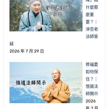
什麼那
麼重
要？｜
淨空老
法師答
疑
2026 年 7 月 29 日
修福要
如何保
住？｜
悟道法
師開示
2026
年 7 月