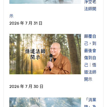
淨空老
法師開
示
2026 年 7 月 31 日
顛覆自
己，到
最後會
傷到自
己｜悟
道法師
開示
2026 年 7 月 30 日
「消業
障」為