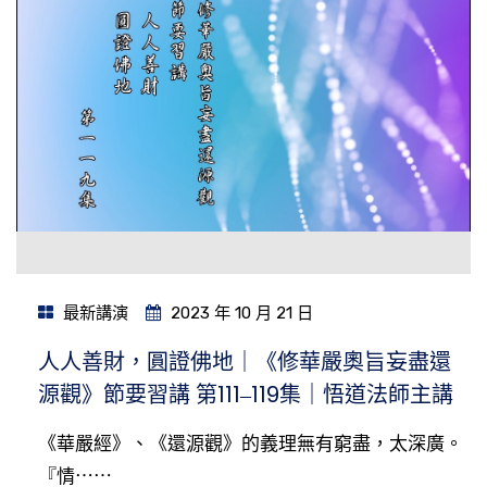
最新講演
2023 年 10 月 21 日
人人善財，圓證佛地｜《修華嚴奧旨妄盡還
源觀》節要習講 第111‒119集｜悟道法師主講
《華嚴經》、《還源觀》的義理無有窮盡，太深廣。
『情⋯⋯