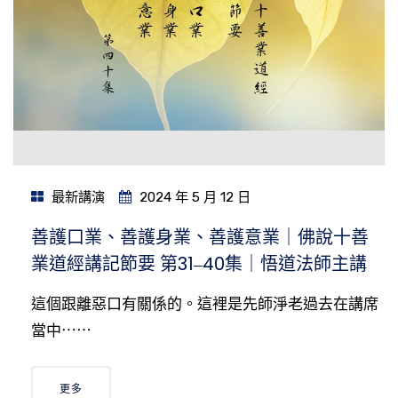
最新講演
2024 年 5 月 12 日
善護口業、善護身業、善護意業｜佛說十善
業道經講記節要 第31‒40集｜悟道法師主講
這個跟離惡口有關係的。這裡是先師淨老過去在講席
當中⋯⋯
更多