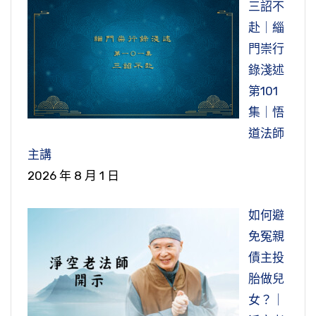
三詔不
赴｜緇
門崇行
錄淺述
第101
集｜悟
道法師
主講
2026 年 8 月 1 日
如何避
免冤親
債主投
胎做兒
女？｜