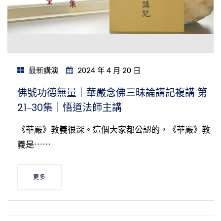
最新講演
2024 年 4 月 20 日
佛號功德無量｜華嚴念佛三昧論講記複講 第
21‒30集｜悟道法師主講
《華嚴》教義很深。這個大家都公認的，《華嚴》教
義是⋯⋯
更多