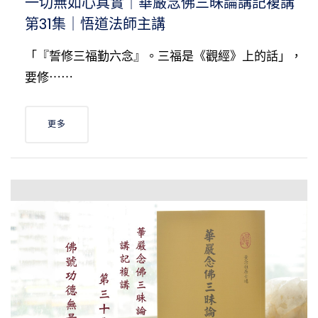
一切無如心真實｜華嚴念佛三昧論講記複講
第31集｜悟道法師主講
「『誓修三福勤六念』。三福是《觀經》上的話」，
要修⋯⋯
更多