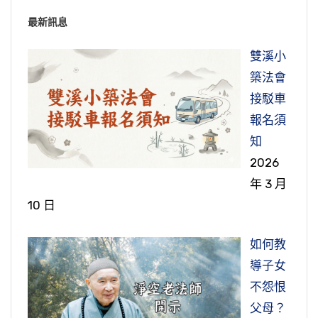
最新訊息
雙溪小
築法會
接駁車
報名須
知
2026
年 3 月
10 日
如何教
導子女
不怨恨
父母？