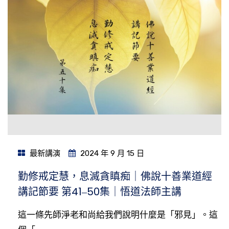
最新講演
2024 年 9 月 15 日
勤修戒定慧，息滅貪瞋痴｜佛說十善業道經
講記節要 第41‒50集｜悟道法師主講
這一條先師淨老和尚給我們說明什麼是「邪見」。這