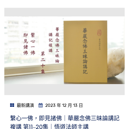
最新講演
2023 年 12 月 13 日
繫心一佛，即見諸佛｜華嚴念佛三昧論講記
複講 第11‒20集｜悟道法師主講