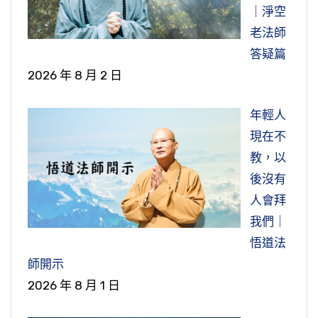
｜淨空
老法師
答疑篇
2026 年 8 月 2 日
年輕人
現在不
教，以
後沒有
人會拜
我們｜
悟道法
師開示
2026 年 8 月 1 日