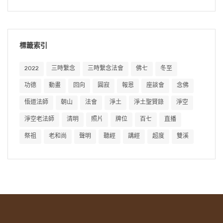
標籤索引
2022
三時繫念
三時繫念法會
佛七
冬至
功德
動畫
回向
圓寂
報恩
座談會
念佛
悟道法師
朝山
法會
淨土
淨土聖賢錄
淨空
淨空老法師
清明
照片
牌位
百七
直播
祭祖
老和尚
聲明
聽經
講經
超度
雙溪