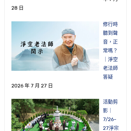
28 日
修行時
聽到聲
音，正
常嗎？
｜淨空
老法師
答疑
2026 年 7 月 27 日
活動剪
影｜
7/26–
27淨宗