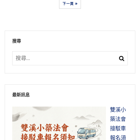
下一頁 »
搜尋
最新訊息
雙溪小
築法會
接駁車
報名須