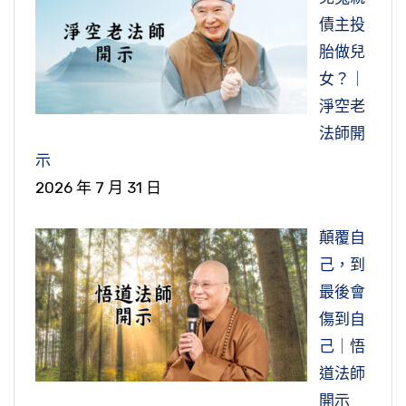
債主投
胎做兒
女？｜
淨空老
法師開
示
2026 年 7 月 31 日
顛覆自
己，到
最後會
傷到自
己｜悟
道法師
開示