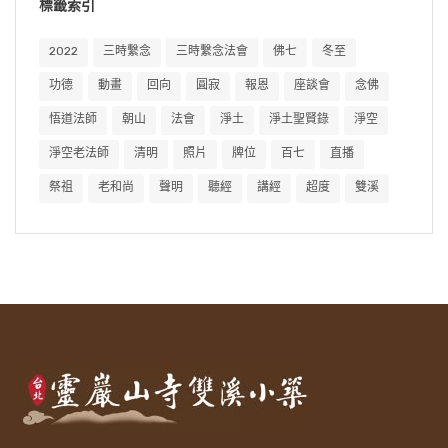
標籤索引
2022
三時繫念
三時繫念法會
佛七
冬至
功德
動畫
回向
圓寂
報恩
座談會
念佛
悟道法師
朝山
法會
淨土
淨土聖賢錄
淨空
淨空老法師
清明
照片
牌位
百七
直播
祭祖
老和尚
聲明
聽經
講經
超度
雙溪