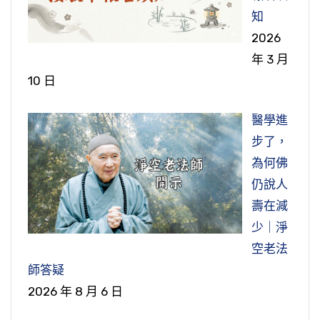
知
2026
年 3 月
10 日
醫學進
步了，
為何佛
仍說人
壽在減
少｜淨
空老法
師答疑
2026 年 8 月 6 日