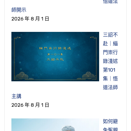
悟道法
師開示
2026 年 8 月 1 日
三詔不
赴｜緇
門崇行
錄淺述
第101
集｜悟
道法師
主講
2026 年 8 月 1 日
如何避
免冤親