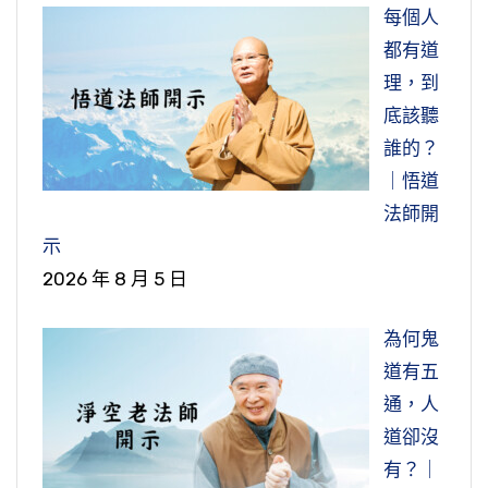
每個人
都有道
理，到
底該聽
誰的？
｜悟道
法師開
示
2026 年 8 月 5 日
為何鬼
道有五
通，人
道卻沒
有？｜