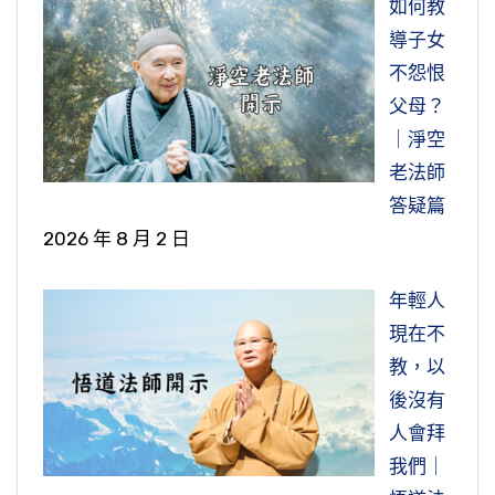
如何教
導子女
不怨恨
父母？
｜淨空
老法師
答疑篇
2026 年 8 月 2 日
年輕人
現在不
教，以
後沒有
人會拜
我們｜