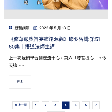
最新講演
2022 年 5 月 18 日
《修華嚴奧旨妄盡還源觀》節要習講 第51‒
60集｜悟道法師主講
上一次我們學習到逆流十心，第六「發菩提心」。今
天這⋯⋯
更多
« 上一頁
1
2
3
4
5
6
7