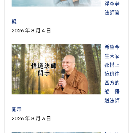
淨空老
法師答
疑
2026 年 8 月 4 日
希望今
生大家
都搭上
這班往
西方的
船｜悟
道法師
開示
2026 年 8 月 3 日