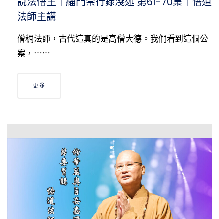
說法悟主｜緇門崇行錄淺述 第61-70集｜悟道
法師主講
僧稠法師，古代這真的是高僧大德。我們看到這個公
案，⋯⋯
更多