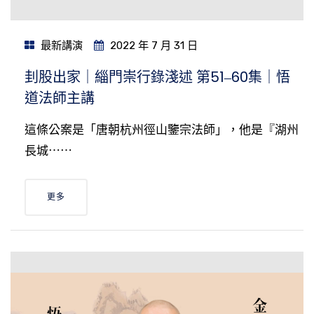
最新講演
2022 年 7 月 31 日
刲股出家｜緇門崇行錄淺述 第51‒60集｜悟
道法師主講
這條公案是「唐朝杭州徑山鑒宗法師」，他是『湖州
長城⋯⋯
更多