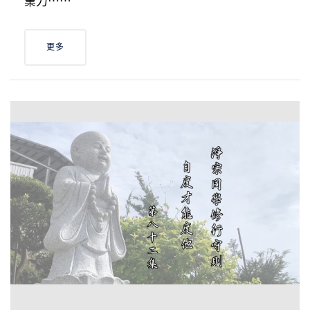
業力⋯⋯
更多