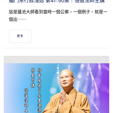
緇門崇行錄淺述 第41‒50集｜悟道法師主講
這是蓮池大師看到當時一個公案，一個例子。就是一
個出⋯⋯
更多