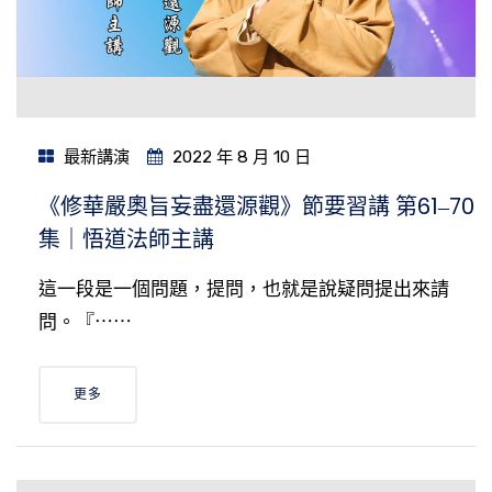
最新講演
2022 年 8 月 10 日
《修華嚴奧旨妄盡還源觀》節要習講 第61‒70
集｜悟道法師主講
這一段是一個問題，提問，也就是說疑問提出來請
問。『⋯⋯
更多