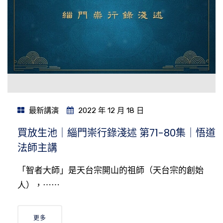
最新講演
2022 年 12 月 18 日
買放生池｜緇門崇行錄淺述 第71-80集｜悟道
法師主講
「智者大師」是天台宗開山的祖師（天台宗的創始
人），⋯⋯
更多