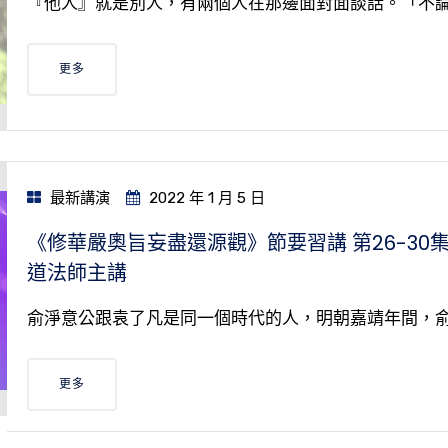
『他人』就是別人，有兩個人在那邊面對面談話。「不
更多
最新講演
2022 年 1 月 5 日
《修華嚴奧旨妄盡還源觀》節要習講 第26-30
道法師主講
俞淨意公跟袁了凡是同一個時代的人，明朝嘉靖年間，
更多