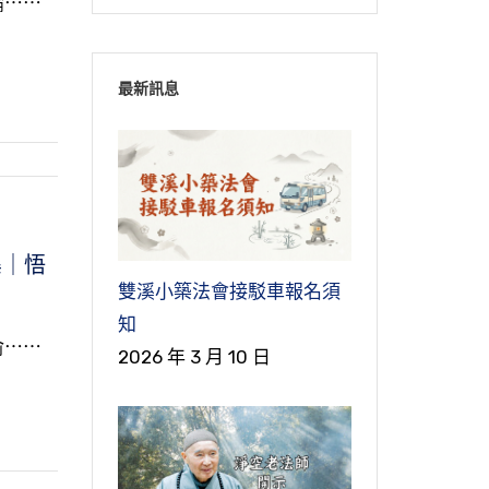
論⋯⋯
最新訊息
集｜悟
雙溪小築法會接駁車報名須
知
俞⋯⋯
2026 年 3 月 10 日