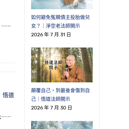
如何避免冤親債主投胎做兒
女？｜淨空老法師開示
』⋯⋯
2026 年 7 月 31 日
顛覆自己，到最後會傷到自
｜悟道
己｜悟道法師開示
2026 年 7 月 30 日
六⋯⋯