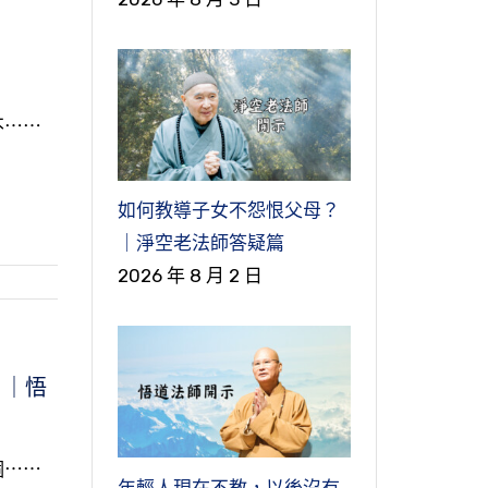
不⋯⋯
如何教導子女不怨恨父母？
｜淨空老法師答疑篇
2026 年 8 月 2 日
 ｜悟
個⋯⋯
年輕人現在不教，以後沒有