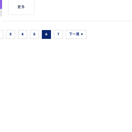
更多
3
4
5
6
7
下一頁 »