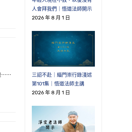
人會拜我們｜悟道法師開示
2026 年 8 月 1 日
三詔不赴｜緇門崇行錄淺述
是⋯⋯
第101集｜悟道法師主講
2026 年 8 月 1 日