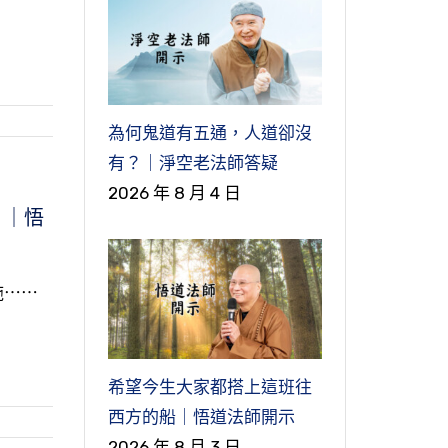
為何鬼道有五通，人道卻沒
有？｜淨空老法師答疑
2026 年 8 月 4 日
 ｜悟
施⋯⋯
希望今生大家都搭上這班往
西方的船｜悟道法師開示
2026 年 8 月 3 日