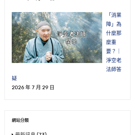
「消業
障」為
什麼那
麼重
要？｜
淨空老
法師答
疑
2026 年 7 月 29 日
網站分類
最新訊息
(73)