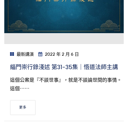
最新講演
2022 年 2 月 6 日
緇門崇行錄淺述 第31-35集｜悟道法師主講
這個公案是『不談世事』，就是不談論世間的事情。
這個⋯⋯
更多