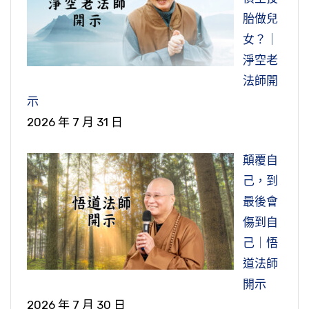
胎做兒
女？｜
淨空老
法師開
示
2026 年 7 月 31 日
顛覆自
己，到
最後會
傷到自
己｜悟
道法師
開示
2026 年 7 月 30 日