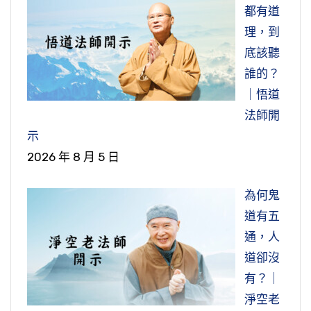
都有道
理，到
底該聽
誰的？
｜悟道
法師開
示
2026 年 8 月 5 日
為何鬼
道有五
通，人
道卻沒
有？｜
淨空老