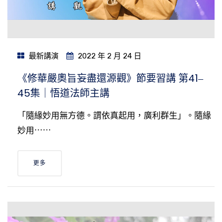
最新講演
2022 年 2 月 24 日
《修華嚴奧旨妄盡還源觀》節要習講 第41‒
45集｜悟道法師主講
「隨緣妙用無方德。謂依真起用，廣利群生」。隨緣
妙用⋯⋯
更多