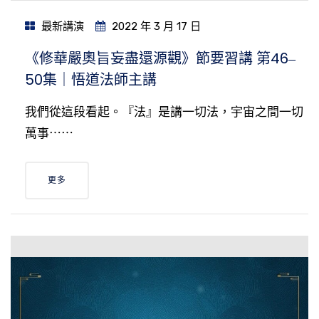
最新講演
2022 年 3 月 17 日
《修華嚴奧旨妄盡還源觀》節要習講 第46‒
50集｜悟道法師主講
我們從這段看起。『法』是講一切法，宇宙之間一切
萬事⋯⋯
更多