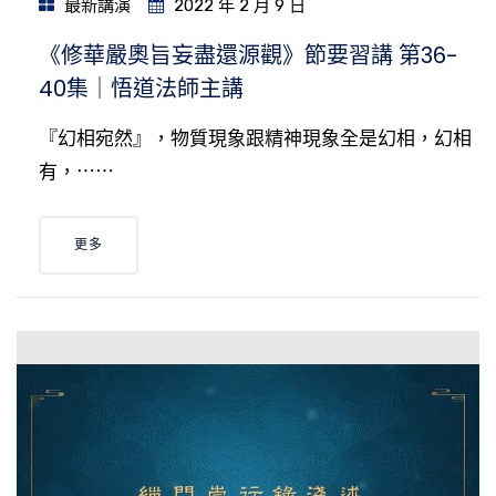
最新講演
2022 年 2 月 9 日
《修華嚴奧旨妄盡還源觀》節要習講 第36-
40集｜悟道法師主講
『幻相宛然』，物質現象跟精神現象全是幻相，幻相
有，⋯⋯
更多