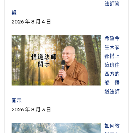
法師答
疑
2026 年 8 月 4 日
希望今
生大家
都搭上
這班往
西方的
船｜悟
道法師
開示
2026 年 8 月 3 日
如何教