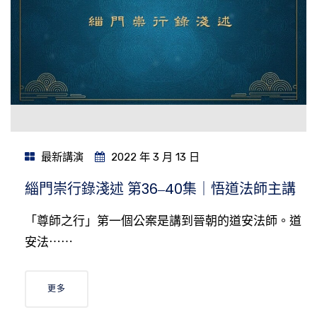
最新講演
2022 年 3 月 13 日
緇門崇行錄淺述 第36‒40集｜悟道法師主講
「尊師之行」第一個公案是講到晉朝的道安法師。道
安法⋯⋯
更多