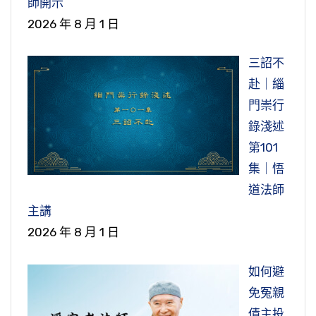
師開示
2026 年 8 月 1 日
三詔不
赴｜緇
門崇行
錄淺述
第101
集｜悟
道法師
主講
2026 年 8 月 1 日
如何避
免冤親
債主投