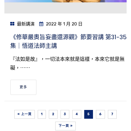
最新講演
2022 年 1 月 20 日
《修華嚴奧旨妄盡還源觀》節要習講 第31-35
集｜悟道法師主講
『法如是故』，一切法本來就是這樣，本來它就是無
礙，⋯⋯
更多
« 上一頁
1
2
3
4
5
6
7
下一頁 »