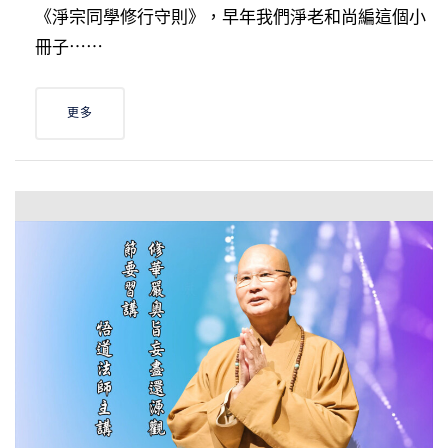
《淨宗同學修行守則》，早年我們淨老和尚編這個小
冊子⋯⋯
更多