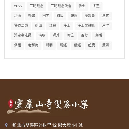
2022
三時繫念
三時繫念法會
佛七
冬至
功德
動畫
回向
圓寂
報恩
座談會
念佛
悟道法師
朝山
法會
淨土
淨土聖賢錄
淨空
淨空老法師
清明
照片
牌位
百七
直播
祭祖
老和尚
聲明
聽經
講經
超度
雙溪
新北市雙溪區外柑里 12 鄰大埤 1-1 號