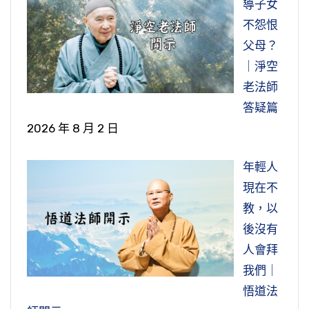
導子女
不怨恨
父母？
｜淨空
老法師
答疑篇
2026 年 8 月 2 日
年輕人
現在不
教，以
後沒有
人會拜
我們｜
悟道法