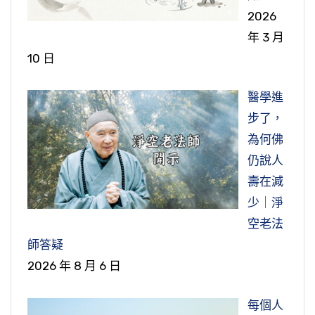
2026
年 3 月
10 日
醫學進
步了，
為何佛
仍說人
壽在減
少｜淨
空老法
師答疑
2026 年 8 月 6 日
每個人